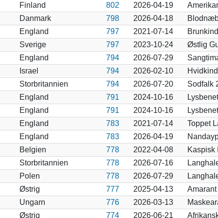
Finland
802
2026-04-19
Amerikan
Danmark
798
2026-04-18
Blodnæb
England
797
2021-07-14
Brunkind
Sverige
797
2023-10-24
Østlig G
England
794
2026-07-29
Sangtima
Israel
794
2026-02-10
Hvidkind
Storbritannien
794
2026-07-20
Sodfalk 
England
791
2024-10-16
Lysbene
England
791
2024-10-16
Lysbene
England
783
2021-07-14
Toppet L
England
783
2026-04-19
Nandaypa
Belgien
778
2022-04-08
Kaspisk 
Storbritannien
778
2026-07-16
Langhal
Polen
778
2026-07-29
Langhale
Østrig
777
2025-04-13
Amarant 
Ungarn
776
2026-03-13
Maskear
Østrig
774
2026-06-21
Afrikans