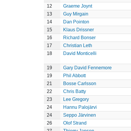
12
Graeme Joynt
13
Guy Mirgain
14
Dan Pointon
15
Klaus Drissner
16
Richard Bonser
17
Christian Leth
18
David Monticelli
19
Gary David Fennemore
19
Phil Abbott
21
Bosse Carlsson
22
Chris Batty
23
Lee Gregory
24
Hannu Palojärvi
24
Seppo Järvinen
26
Olof Strand
27
Thierry Jansen