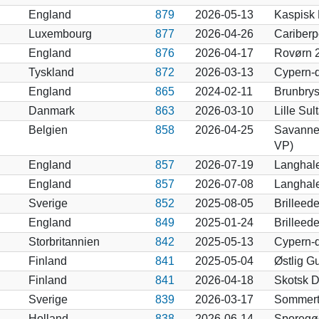
England
879
2026-05-13
Kaspisk 
Luxembourg
877
2026-04-26
Cariberp
England
876
2026-04-17
Rovørn 2
Tyskland
872
2026-03-13
Cypern-
England
865
2024-02-11
Brunbrys
Danmark
863
2026-03-10
Lille Su
Belgien
858
2026-04-25
Savanneø
VP)
England
857
2026-07-19
Langhale
England
857
2026-07-08
Langhale
Sverige
852
2025-08-05
Brilleed
England
849
2025-01-24
Brilleed
Storbritannien
842
2025-05-13
Cypern-
Finland
841
2025-05-04
Østlig G
Finland
841
2026-04-18
Skotsk D
Sverige
839
2026-03-17
Sommert
Holland
838
2026-06-14
Sporegø