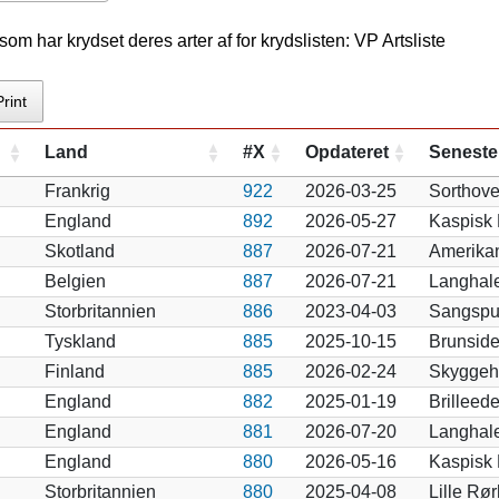
m har krydset deres arter af for krydslisten: VP Artsliste
Print
Land
#X
Opdateret
Seneste
Frankrig
922
2026-03-25
Sorthove
England
892
2026-05-27
Kaspisk 
Skotland
887
2026-07-21
Amerikan
Belgien
887
2026-07-21
Langhale
Storbritannien
886
2023-04-03
Sangspu
Tyskland
885
2025-10-15
Brunside
Finland
885
2026-02-24
Skyggeh
England
882
2025-01-19
Brilleed
England
881
2026-07-20
Langhale
England
880
2026-05-16
Kaspisk 
Storbritannien
880
2025-04-08
Lille Rø