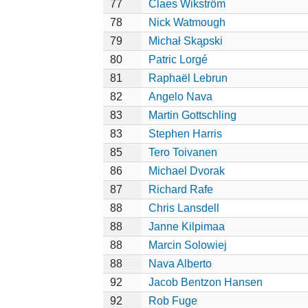
77
Claes Wikström
78
Nick Watmough
79
Michał Skąpski
80
Patric Lorgé
81
Raphaël Lebrun
82
Angelo Nava
83
Martin Gottschling
83
Stephen Harris
85
Tero Toivanen
86
Michael Dvorak
87
Richard Rafe
88
Chris Lansdell
88
Janne Kilpimaa
88
Marcin Solowiej
88
Nava Alberto
92
Jacob Bentzon Hansen
92
Rob Fuge