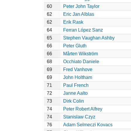
60
Peter John Taylor
62
Eric Jan Alblas
62
Erik Rask
64
Ferran López Sanz
65
Stephen Vaughan Ashby
66
Peter Gluth
66
Mårten Wikström
68
Occhiato Daniele
69
Fred Vanhove
69
John Holtham
71
Paul French
72
Janne Aalto
73
Dirk Colin
74
Peter Robert Alfrey
74
Stanislaw Czyz
76
Adam Selmeczi Kovacs