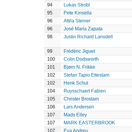
94
Lukas Strobl
95
Pete Kinsella
96
Attila Steiner
96
José María Zapata
98
Justin Richard Lansdell
99
Frédéric Jiguet
100
Colin Dodsworth
101
Bjørn N. Frikke
102
Stefan Tapio Ettestam
102
Henk Schut
104
Ruysschaert Fabien
105
Christer Brostam
106
Lars Andersen
107
Mads Elley
107
MARK EASTERBROOK
107
Eva Andreu