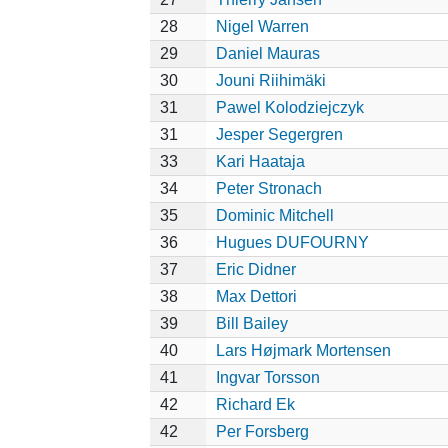
28
Nigel Warren
29
Daniel Mauras
30
Jouni Riihimäki
31
Pawel Kolodziejczyk
31
Jesper Segergren
33
Kari Haataja
34
Peter Stronach
35
Dominic Mitchell
36
Hugues DUFOURNY
37
Eric Didner
38
Max Dettori
39
Bill Bailey
40
Lars Højmark Mortensen
41
Ingvar Torsson
42
Richard Ek
42
Per Forsberg