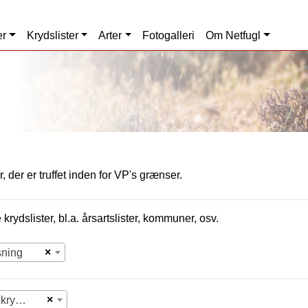
er
Krydslister
Arter
Fotogalleri
Om Netfugl
, der er truffet inden for VP's grænser.
krydslister, bl.a. årsartslister, kommuner, osv.
×
sning
×
Vælg krydsliste