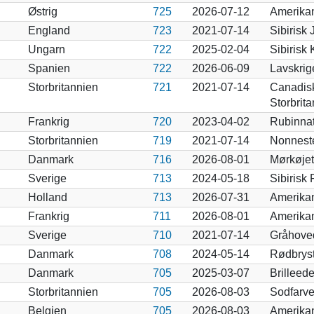
Østrig
725
2026-07-12
Amerikan
England
723
2021-07-14
Sibirisk
Ungarn
722
2025-02-04
Sibirisk
Spanien
722
2026-06-09
Lavskrig
Storbritannien
721
2021-07-14
Canadis
Storbrit
Frankrig
720
2023-04-02
Rubinnat
Storbritannien
719
2021-07-14
Nonnest
Danmark
716
2026-08-01
Mørkøje
Sverige
713
2024-05-18
Sibirisk
Holland
713
2026-07-31
Amerikan
Frankrig
711
2026-08-01
Amerikan
Sverige
710
2021-07-14
Gråhoved
Danmark
708
2024-05-14
Rødbrys
Danmark
705
2025-03-07
Brilleed
Storbritannien
705
2026-08-03
Sodfarve
Belgien
705
2026-08-03
Amerikan