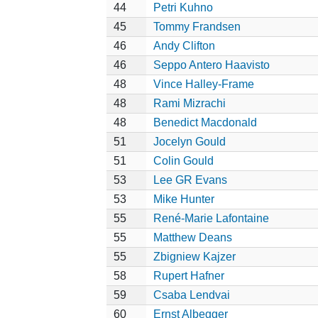
44
Petri Kuhno
45
Tommy Frandsen
46
Andy Clifton
46
Seppo Antero Haavisto
48
Vince Halley-Frame
48
Rami Mizrachi
48
Benedict Macdonald
51
Jocelyn Gould
51
Colin Gould
53
Lee GR Evans
53
Mike Hunter
55
René-Marie Lafontaine
55
Matthew Deans
55
Zbigniew Kajzer
58
Rupert Hafner
59
Csaba Lendvai
60
Ernst Albegger