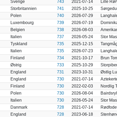
Sverige
743
2021-07-14
Lille Rør
Storbritannien
741
2025-10-25
Sørgedu
Polen
740
2026-07-29
Langhale
Luxembourg
739
2026-07-19
Dominika
Belgien
738
2026-08-03
Amerikan
Italien
737
2026-05-24
Stor Ma
Tyskland
735
2025-12-15
Tangmåg
Italien
735
2026-07-23
Langhale
Finland
734
2021-10-17
Brun Tor
Østrig
733
2025-10-29
Storpibe
England
731
2023-10-31
Østlig L
England
730
2021-07-14
Aztekert
Finland
730
2022-02-03
Nordlig 
Polen
730
2026-08-04
Bairdsry
Italien
730
2026-05-24
Stor Ma
Danmark
728
2021-07-14
Rødfodet
England
728
2023-06-18
Stenhøne