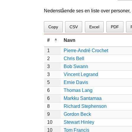
Nedenstående ses en liste over personer, so
Copy
CSV
Excel
PDF
#
Navn
1
Pierre-André Crochet
2
Chris Bell
3
Bob Swann
3
Vincent Legrand
5
Ernie Davis
6
Thomas Lang
6
Markku Santamaa
8
Richard Stephenson
9
Gordon Beck
10
Stewart Hinley
10
Tom Francis