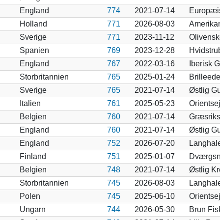
England
774
2021-07-14
Europæi
Holland
771
2026-08-03
Amerikan
Sverige
771
2023-11-12
Olivensk
Spanien
769
2023-12-28
Hvidstru
England
767
2022-03-16
Iberisk 
Storbritannien
765
2025-01-24
Brilleed
Sverige
765
2021-07-14
Østlig G
Italien
761
2025-05-23
Orientsej
Belgien
760
2021-07-14
Græsriks
England
760
2021-07-14
Østlig G
England
752
2026-07-20
Langhale
Finland
751
2025-01-07
Dværgsn
Belgien
748
2021-07-14
Østlig K
Storbritannien
745
2026-08-03
Langhal
Polen
745
2025-06-10
Orientsej
Ungarn
744
2026-05-30
Brun Fis