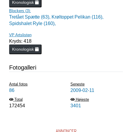
Kronologisk
Blockers (
3
):
Tretået Spætte (63),
Krøltoppet Pelikan (116),
Spidshalet Ryle (160),
VP Artslisten
Kryds: 418
Kronologisk
Fotogalleri
Antal fotos
Seneste
86
2009-02-11
Total
Højeste
172454
3401
ANNONCER