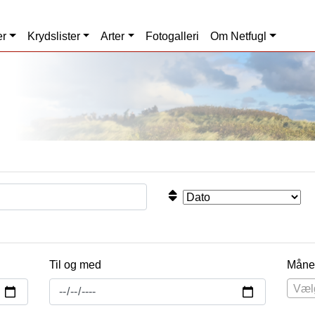
er
Krydslister
Arter
Fotogalleri
Om Netfugl
Til og med
Måne
Væl