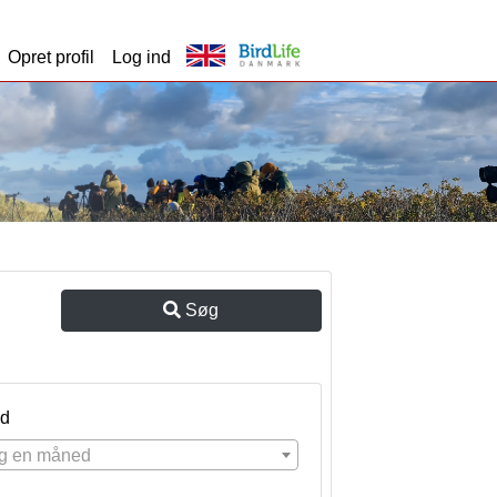
Opret profil
Log ind
Søg
d
g en måned