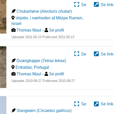
Se
Se link
Chukarhøne
(
Alectoris chukar
)
Vejobs. i nærheden af Mitzpe Ramon
,
Israel
Thomas Maul
-
Se profil
Uploadet 2011-05-13 Publiceret
2011-05-13
Se
Se link
Dværgtrappe
(
Tetrax tetrax
)
Entradas
,
Portugal
Thomas Maul
-
Se profil
Uploadet 2010-08-27 Publiceret
2010-08-27
Se
Se link
Slangeørn
(
Circaetus gallicus
)