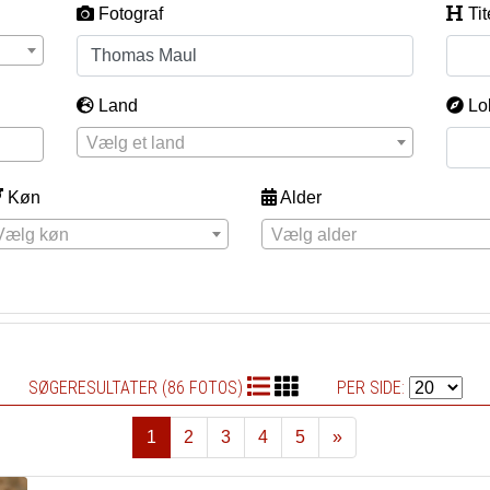
Fotograf
Tit
Land
Lo
Vælg et land
Køn
Alder
Vælg køn
Vælg alder
SØGERESULTATER (86 FOTOS)
PER SIDE:
1
2
3
4
5
»
Næste