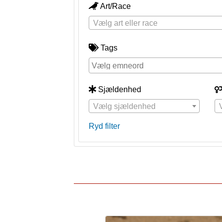
Art/Race
Vælg art eller race
Tags
Sjældenhed
Vælg sjældenhed
Ryd filter