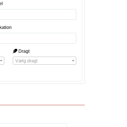
el
kation
Dragt
Vælg dragt