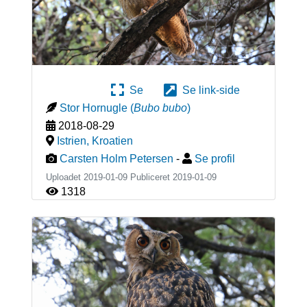
Se
Se link-side
Stor Hornugle
(
Bubo bubo
)
2018-08-29
Istrien
,
Kroatien
Carsten Holm Petersen
-
Se profil
Uploadet 2019-01-09 Publiceret
2019-01-09
1318