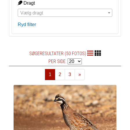
Dragt
Vælg dragt
Ryd filter
SØGERESULTATER (50 FOTOS)
PER SIDE:
1
2
3
»
Næste