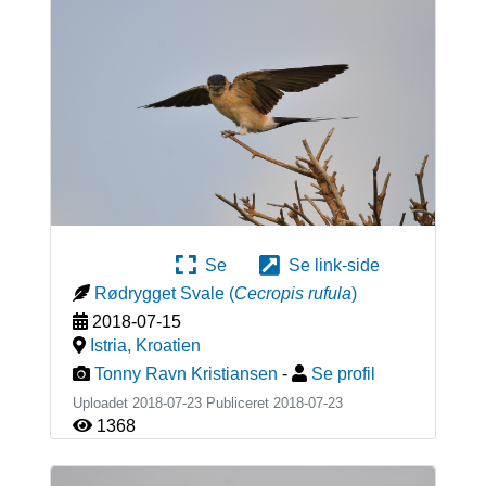
Se
Se link-side
Rødrygget Svale
(
Cecropis rufula
)
2018-07-15
Istria
,
Kroatien
Tonny Ravn Kristiansen
-
Se profil
Uploadet 2018-07-23 Publiceret
2018-07-23
1368