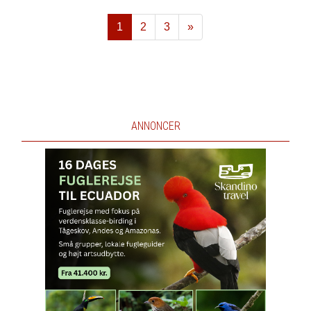
1
2
3
»
Næste
ANNONCER