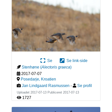
Se
Se link-side
Stenhøne
(
Alectoris graeca
)
2017-07-07
Posedarje
,
Kroatien
Jan Lindgaard Rasmussen
-
Se profil
Uploadet 2017-07-13 Publiceret
2017-07-13
1727