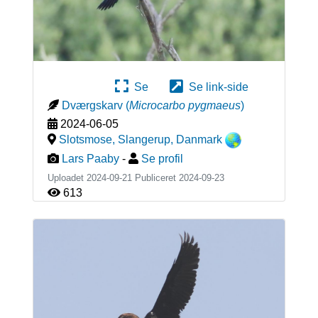
Se
Se link-side
Dværgskarv
(
Microcarbo pygmaeus
)
2024-06-05
Slotsmose, Slangerup
,
Danmark
Lars Paaby
-
Se profil
Uploadet 2024-09-21 Publiceret
2024-09-23
613