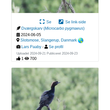
Se
Se link-side
Dværgskarv
(
Microcarbo pygmaeus
)
2024-06-05
Slotsmose, Slangerup
,
Danmark
Lars Paaby
-
Se profil
Uploadet 2024-09-21 Publiceret
2024-09-23
1
700