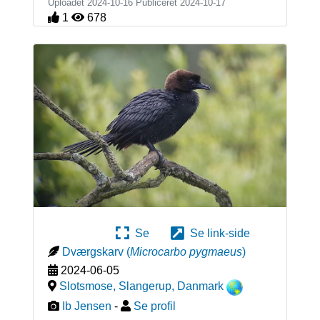
Uploadet 2024-10-16 Publiceret
2024-10-17
1
678
Se
Se link-side
Dværgskarv
(
Microcarbo pygmaeus
)
2024-06-05
Slotsmose, Slangerup
,
Danmark
Ib Jensen
-
Se profil