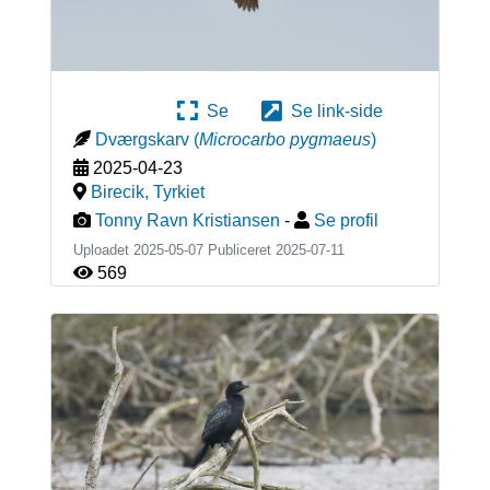
Se
Se link-side
Dværgskarv
(
Microcarbo pygmaeus
)
2025-04-23
Birecik
,
Tyrkiet
Tonny Ravn Kristiansen
-
Se profil
Uploadet 2025-05-07 Publiceret
2025-07-11
569