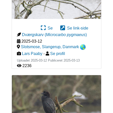
Se
Se link-side
Dværgskarv
(
Microcarbo pygmaeus
)
2025-03-12
Slotsmose, Slangerup
,
Danmark
Lars Paaby
-
Se profil
Uploadet 2025-03-12 Publiceret
2025-03-13
2236