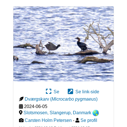
Se
Se link-side
Dværgskarv
(
Microcarbo pygmaeus
)
2024-06-05
Slotsmosen, Slangerup
,
Danmark
Carsten Holm Petersen
-
Se profil