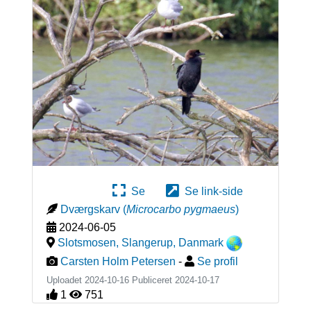
Se
Se link-side
Dværgskarv
(
Microcarbo pygmaeus
)
2024-06-05
Slotsmosen, Slangerup
,
Danmark
Carsten Holm Petersen
-
Se profil
Uploadet 2024-10-16 Publiceret
2024-10-17
1
751