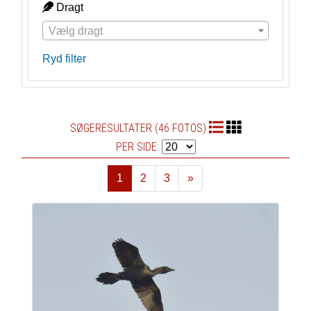
Dragt
Vælg dragt
Ryd filter
SØGERESULTATER (46 FOTOS)
PER SIDE:
1
2
3
»
Næste