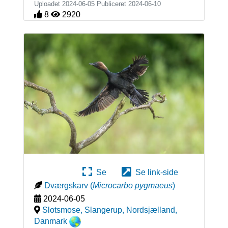
Uploadet 2024-06-05 Publiceret
2024-06-10
8
2920
Se
Se link-side
Dværgskarv
(
Microcarbo pygmaeus
)
2024-06-05
Slotsmose, Slangerup, Nordsjælland
,
Danmark