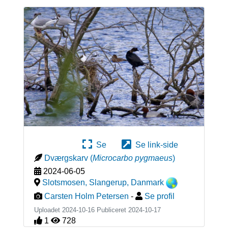
Se
Se link-side
Dværgskarv
(
Microcarbo pygmaeus
)
2024-06-05
Slotsmosen, Slangerup
,
Danmark
Carsten Holm Petersen
-
Se profil
Uploadet 2024-10-16 Publiceret
2024-10-17
1
728