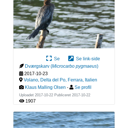
Se
Se link-side
Dværgskarv
(
Microcarbo pygmaeus
)
2017-10-23
Volano, Delta del Po, Ferrara
,
Italien
Klaus Malling Olsen
-
Se profil
Uploadet 2017-10-22 Publiceret
2017-10-22
1907