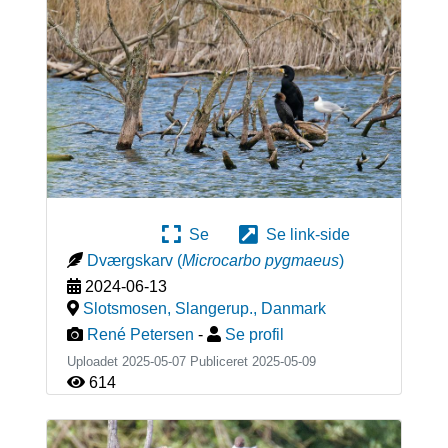
Se
Se link-side
Dværgskarv
(
Microcarbo pygmaeus
)
2024-06-13
Slotsmosen, Slangerup.
,
Danmark
René Petersen
-
Se profil
Uploadet 2025-05-07 Publiceret
2025-05-09
614