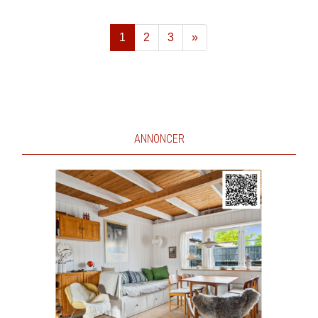
1
2
3
»
Næste
ANNONCER