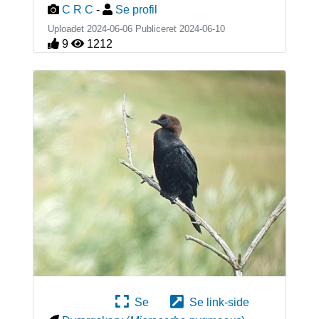
C R C
-
Se profil
Uploadet 2024-06-06 Publiceret
2024-06-10
9
1212
Se
Se link-side