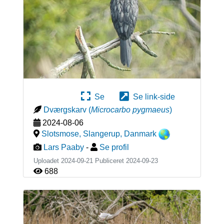
Se
Se link-side
Dværgskarv
(
Microcarbo pygmaeus
)
2024-08-06
Slotsmose, Slangerup
,
Danmark
Lars Paaby
-
Se profil
Uploadet 2024-09-21 Publiceret
2024-09-23
688