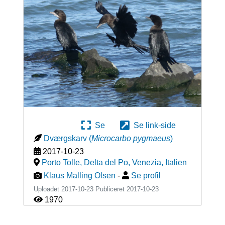
Se
Se link-side
Dværgskarv
(
Microcarbo pygmaeus
)
2017-10-23
Porto Tolle, Delta del Po, Venezia
,
Italien
Klaus Malling Olsen
-
Se profil
Uploadet 2017-10-23 Publiceret
2017-10-23
1970