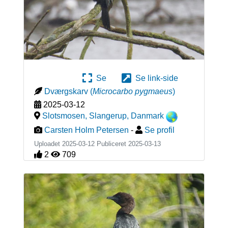
Se
Se link-side
Dværgskarv
(
Microcarbo pygmaeus
)
2025-03-12
Slotsmosen, Slangerup
,
Danmark
Carsten Holm Petersen
-
Se profil
Uploadet 2025-03-12 Publiceret
2025-03-13
2
709