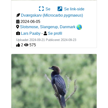
Se
Se link-side
Dværgskarv
(
Microcarbo pygmaeus
)
2024-06-05
Slotsmose, Slangerup
,
Danmark
Lars Paaby
-
Se profil
Uploadet 2024-09-21 Publiceret
2024-09-23
2
575