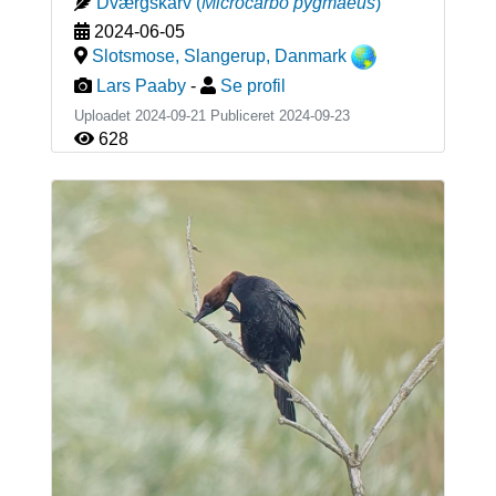
Dværgskarv
(
Microcarbo pygmaeus
)
2024-06-05
Slotsmose, Slangerup
,
Danmark
Lars Paaby
-
Se profil
Uploadet 2024-09-21 Publiceret
2024-09-23
628