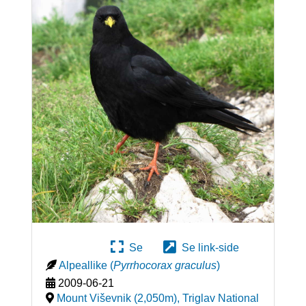
Se
Se link-side
Alpeallike
(
Pyrrhocorax graculus
)
2009-06-21
Mount Viševnik (2,050m), Triglav National