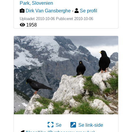
Park
,
Slovenien
Dirk Van Gansberghe
-
Se profil
Uploadet 2010-10-06 Publiceret
2010-10-06
1958
Se
Se link-side