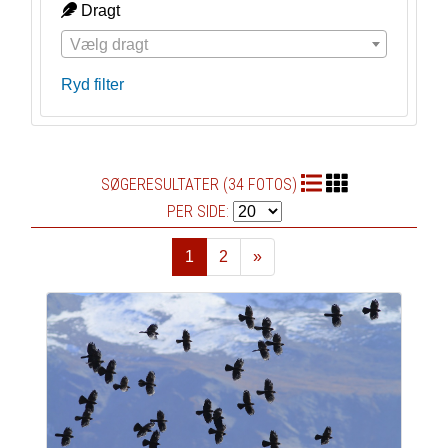
Dragt
Vælg dragt
Ryd filter
SØGERESULTATER (34 FOTOS)
PER SIDE:
1
2
»
Næste