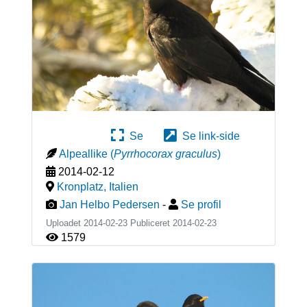
Se
Se link-side
Alpeallike
(
Pyrrhocorax graculus
)
2014-02-12
Kronplatz
,
Italien
Jan Helbo Pedersen
-
Se profil
Uploadet 2014-02-23 Publiceret
2014-02-23
1579