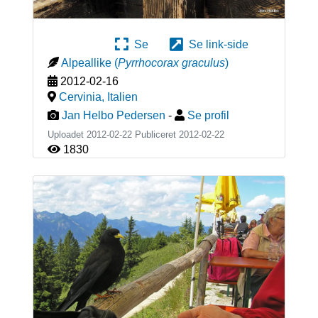
Se
Se link-side
Alpeallike
(
Pyrrhocorax graculus
)
2012-02-16
Cervinia
,
Italien
Jan Helbo Pedersen
-
Se profil
Uploadet 2012-02-22 Publiceret
2012-02-22
1830