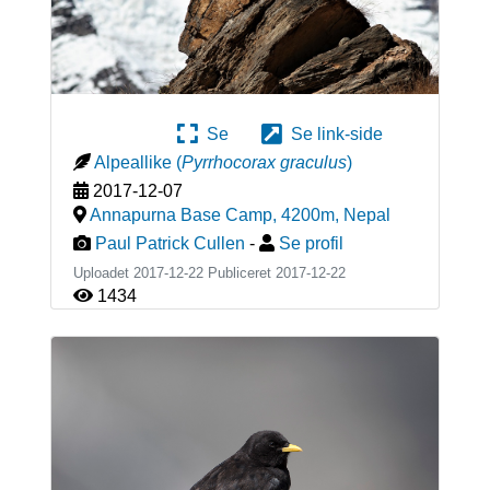
Se
Se link-side
Alpeallike
(
Pyrrhocorax graculus
)
2017-12-07
Annapurna Base Camp, 4200m
,
Nepal
Paul Patrick Cullen
-
Se profil
Uploadet 2017-12-22 Publiceret
2017-12-22
1434