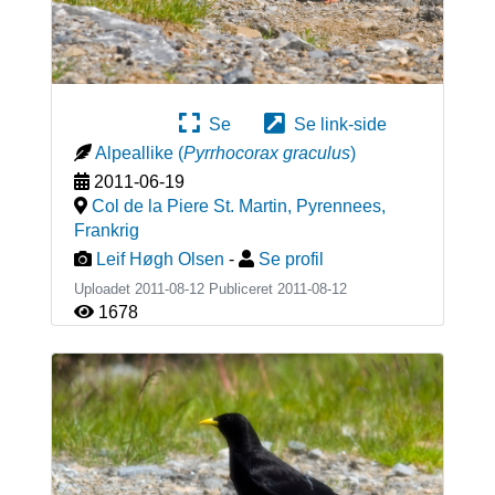
Se
Se link-side
Alpeallike
(
Pyrrhocorax graculus
)
2011-06-19
Col de la Piere St. Martin, Pyrennees
,
Frankrig
Leif Høgh Olsen
-
Se profil
Uploadet 2011-08-12 Publiceret
2011-08-12
1678