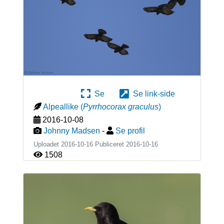
Se
Se link-side
Alpeallike
(
Pyrrhocorax graculus
)
2016-10-08
Johnny Madsen
-
Se profil
Uploadet 2016-10-16 Publiceret
2016-10-16
1508