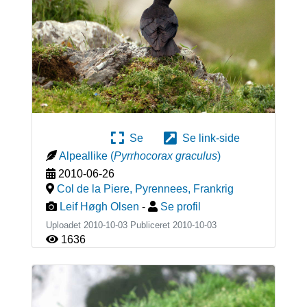
Se
Se link-side
Alpeallike
(
Pyrrhocorax graculus
)
2010-06-26
Col de la Piere, Pyrennees
,
Frankrig
Leif Høgh Olsen
-
Se profil
Uploadet 2010-10-03 Publiceret
2010-10-03
1636