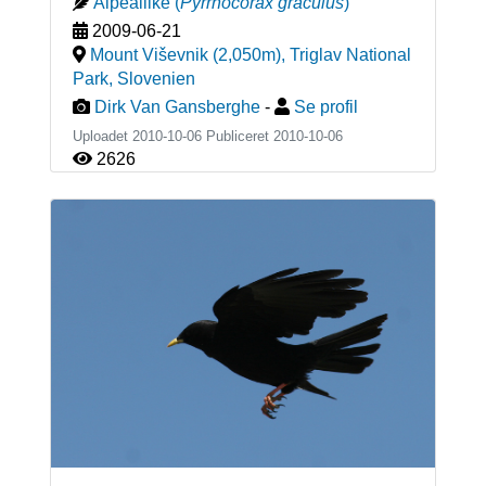
Alpeallike
(
Pyrrhocorax graculus
)
2009-06-21
Mount Viševnik (2,050m), Triglav National
Park
,
Slovenien
Dirk Van Gansberghe
-
Se profil
Uploadet 2010-10-06 Publiceret
2010-10-06
2626