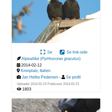
Se
Se link-side
Alpeallike
(
Pyrrhocorax graculus
)
2014-02-12
Kronplatz
,
Italien
Jan Helbo Pedersen
-
Se profil
Uploadet 2014-02-23 Publiceret
2014-02-23
1803