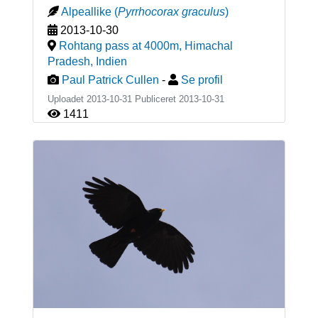
Alpeallike
(
Pyrrhocorax graculus
)
2013-10-30
Rohtang pass at 4000m, Himachal
Pradesh
,
Indien
Paul Patrick Cullen
-
Se profil
Uploadet 2013-10-31 Publiceret
2013-10-31
1411