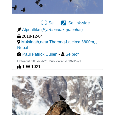
Se
Se link-side
Alpeallike
(
Pyrrhocorax graculus
)
2018-12-04
Muktinath,near Thorong-La circa 3800m,
,
Nepal
Paul Patrick Cullen
-
Se profil
Uploadet 2019-04-21 Publiceret
2019-04-21
1
1021