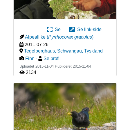
Se
Se link-side
Alpeallike
(
Pyrrhocorax graculus
)
2011-07-26
Tegelberghaus, Schwangau
,
Tyskland
Finn
-
Se profil
Uploadet 2015-11-04 Publiceret
2015-11-04
2134