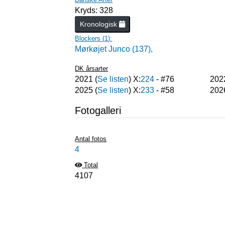
Kryds: 328
Kronologisk
Blockers (
1
):
Mørkøjet Junco (137),
DK årsarter
2021
(
Se listen
) X:
224
- #
76
202
2025
(
Se listen
) X:
233
- #
58
202
Fotogalleri
Antal fotos
4
Total
4107