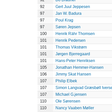
92
Gert Juul Jeppesen
97
Jan W. Badura
97
Poul Krag
97
Søren Jepsen
100
Henrik Rähr Thomsen
101
Henrik Pedersen
101
Thomas Vikstrøm
101
Jørgen Bjerregaard
101
Hans-Peter Henriksen
105
Jonathan Hemmer-Hansen
106
Jimmy Skat Hansen
107
Philip Elbek
107
Simon Langvad Græsbøll Ivers
107
Michael G.jensen
110
Ole Sørensen
110
Nancy Vaaben Møller