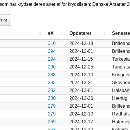
om har krydset deres arter af for krydslisten: Danske Årsarter 
Print
#X
Opdateret
Seneste
310
2024-12-18
Brillean
294
2024-12-01
Brillean
294
2024-11-15
Turkesta
290
2024-12-25
Tundras
288
2024-12-10
Kongeed
283
2024-12-21
Skovhor
282
2024-12-01
Halsbån
280
2024-12-26
Hærfugl
279
2024-12-01
Brillean
279
2024-12-10
Rødhals
269
2024-12-17
Halemej
267
2024-12-12
Kohejre