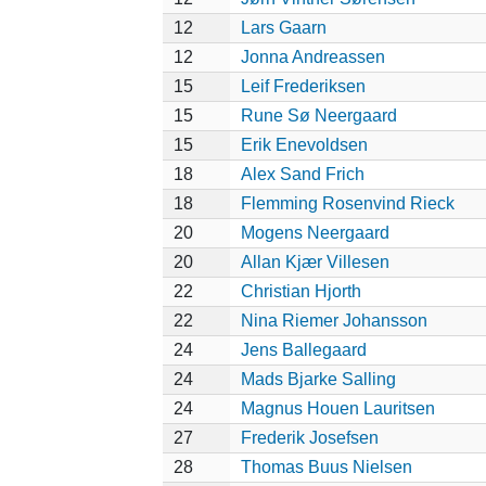
12
Lars Gaarn
12
Jonna Andreassen
15
Leif Frederiksen
15
Rune Sø Neergaard
15
Erik Enevoldsen
18
Alex Sand Frich
18
Flemming Rosenvind Rieck
20
Mogens Neergaard
20
Allan Kjær Villesen
22
Christian Hjorth
22
Nina Riemer Johansson
24
Jens Ballegaard
24
Mads Bjarke Salling
24
Magnus Houen Lauritsen
27
Frederik Josefsen
28
Thomas Buus Nielsen