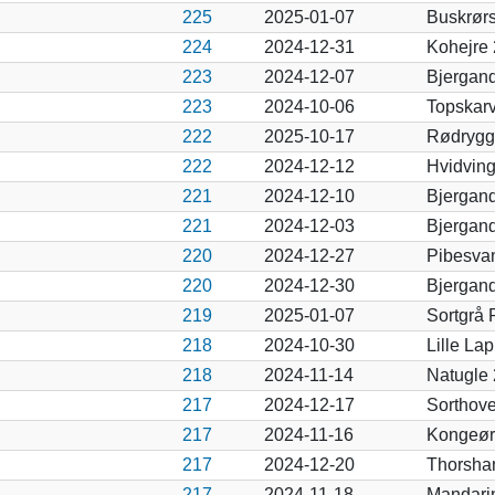
225
2025-01-07
Buskrør
224
2024-12-31
Kohejre
223
2024-12-07
Bjergan
223
2024-10-06
Topskar
222
2025-10-17
Rødrygg
222
2024-12-12
Hvidvin
221
2024-12-10
Bjergan
221
2024-12-03
Bjergan
220
2024-12-27
Pibesva
220
2024-12-30
Bjergan
219
2025-01-07
Sortgrå 
218
2024-10-30
Lille La
218
2024-11-14
Natugle
217
2024-12-17
Sorthov
217
2024-11-16
Kongeør
217
2024-12-20
Thorsha
217
2024-11-18
Mandari