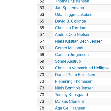
62
Thomas Kristensen
63
Jan Speiermann
63
Orla Hugger Jakobsen
65
David B. Collinge
65
Christian Rørdam
67
Anders Otto Nielsen
67
Niels Kristian Bech Jensen
69
Gerner Majlandt
69
Carsten Jørgensen
69
Stinne Aastrup
69
Christian Vemmelund Helligsø
73
Daniel Palm Eskildsen
73
Flemming Thomasen
73
Niels Bomholt Jensen
73
Tommy Kousgaard
73
Markus Clément
78
Åge Gejl Hansen