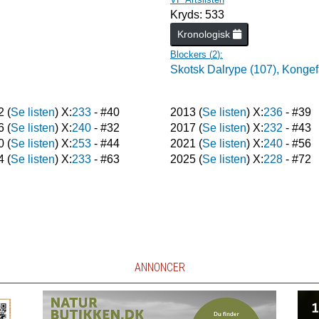
Kryds: 533
Kronologisk
Blockers (
2
):
Skotsk Dalrype (107),
Kongef
2
(
Se listen
) X:
233
- #
40
2013
(
Se listen
) X:
236
- #
39
6
(
Se listen
) X:
240
- #
32
2017
(
Se listen
) X:
232
- #
43
0
(
Se listen
) X:
253
- #
44
2021
(
Se listen
) X:
240
- #
56
4
(
Se listen
) X:
233
- #
63
2025
(
Se listen
) X:
228
- #
72
ANNONCER