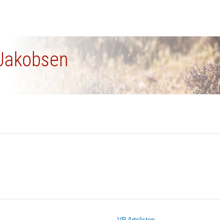
 Jakobsen
VP Artslisten