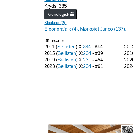
Kryds: 335
Kronologisk
Blockers (
2
):
Eleonorafalk (4),
Mørkøjet Junco (137),
DK årsarter
2011
(
Se listen
) X:
234
- #
44
201
2015
(
Se listen
) X:
234
- #
39
201
2019
(
Se listen
) X:
231
- #
54
202
2023
(
Se listen
) X:
234
- #
61
202