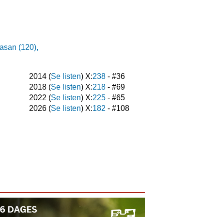
asan (120),
2014
(
Se listen
) X:
238
- #
36
2018
(
Se listen
) X:
218
- #
69
2022
(
Se listen
) X:
225
- #
65
2026
(
Se listen
) X:
182
- #
108