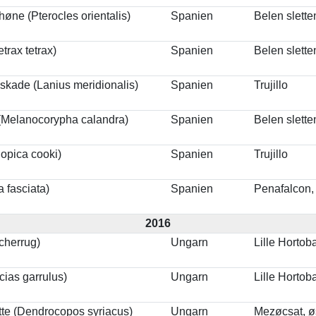
øne (Pterocles orientalis)
Spanien
Belen slett
trax tetrax)
Spanien
Belen slett
nskade (Lanius meridionalis)
Spanien
Trujillo
(Melanocorypha calandra)
Spanien
Belen slett
opica cooki)
Spanien
Trujillo
 fasciata)
Spanien
Penafalcon,
2016
 cherrug)
Ungarn
Lille Hortob
cias garrulus)
Ungarn
Lille Hortob
tte (Dendrocopos syriacus)
Ungarn
Mezøcsat, ø