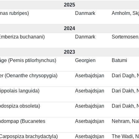
2025
nas rubripes)
Danmark
Amholm, Sk
2024
(Emberiza buchanani)
Danmark
Sortemosen,
2023
ge (Pernis ptilorhynchus)
Georgien
Batumi
er (Oenanthe chrysopygia)
Aserbajdsjan
Dari Dagh, 
ippolais languida)
Aserbajdsjan
Dari Dakh, 
odospiza obsoleta)
Aserbajdsjan
Dari Dakh, 
ndompap (Bucanetes
Aserbajdsjan
Nehram, Na
Carpospiza brachydactyla)
Aserbajdsjan
The Wadi, 