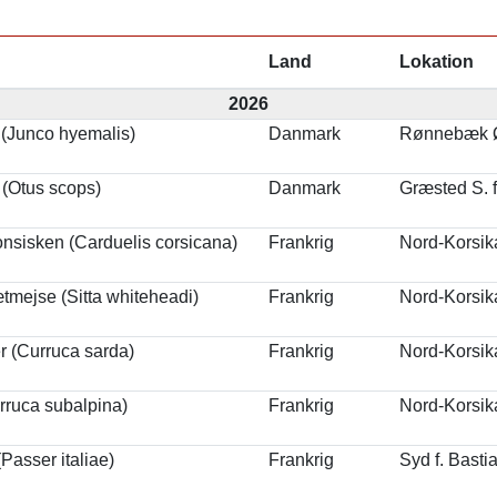
Land
Lokation
2026
 (Junco hyemalis)
Danmark
Rønnebæk Ø
(Otus scops)
Danmark
Græsted S. f
onsisken (Carduelis corsicana)
Frankrig
Nord-Korsik
mejse (Sitta whiteheadi)
Frankrig
Nord-Korsik
r (Curruca sarda)
Frankrig
Nord-Korsik
rruca subalpina)
Frankrig
Nord-Korsik
(Passer italiae)
Frankrig
Syd f. Basti