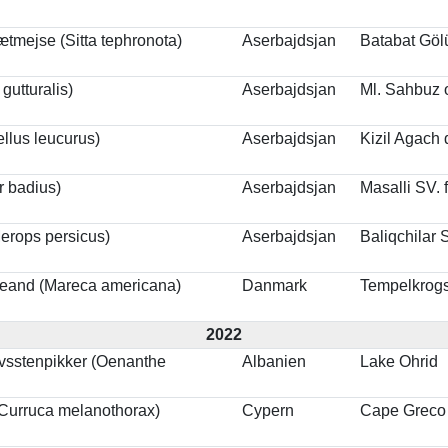
ætmejse (Sitta tephronota)
Aserbajdsjan
Batabat Göl
 gutturalis)
Aserbajdsjan
Ml. Sahbuz 
llus leucurus)
Aserbajdsjan
Kizil Agach
r badius)
Aserbajdsjan
Masalli SV. 
erops persicus)
Aserbajdsjan
Baliqchilar 
eand (Mareca americana)
Danmark
Tempelkrogs
2022
avsstenpikker (Oenanthe
Albanien
Lake Ohrid
Curruca melanothorax)
Cypern
Cape Greco