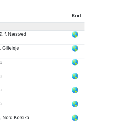
Kort
. f. Næstved
. Gilleleje
a
a
a
a
a, Nord-Korsika