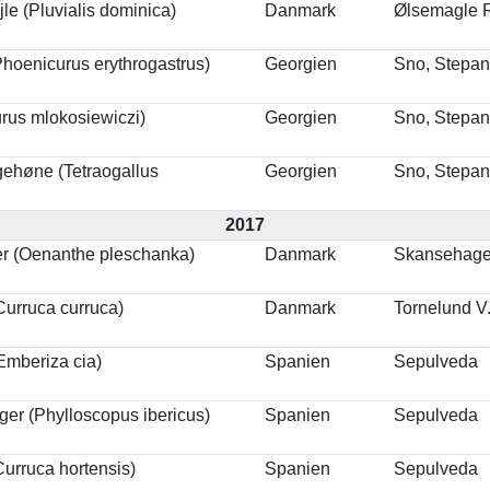
le (Pluvialis dominica)
Danmark
Ølsemagle R
(Phoenicurus erythrogastrus)
Georgien
Sno, Stepa
urus mlokosiewiczi)
Georgien
Sno, Stepa
ehøne (Tetraogallus
Georgien
Sno, Stepa
2017
r (Oenanthe pleschanka)
Danmark
Skansehage 
urruca curruca)
Danmark
Tornelund V.
Emberiza cia)
Spanien
Sepulveda
ger (Phylloscopus ibericus)
Spanien
Sepulveda
urruca hortensis)
Spanien
Sepulveda