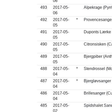
06
493
2017-05-
Alpekrage (Pyrr
06
492
2017-05-
*
Provencesanger
05
491
2017-05-
Duponts Lærke 
05
490
2017-05-
Citronsisken (Ca
05
489
2017-05-
Bjergpiber (Anth
05
488
2017-05-
*
Stendrossel (Mon
04
487
2017-05-
*
Bjergløvsanger 
04
486
2017-05-
Brillesanger (Cu
04
485
2017-05-
Spidshalet Sand
02