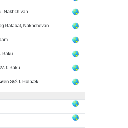
ü, Nakhchivan
og Batabat, Nakhchevan
 dam
f. Baku
SV. f. Baku
øen SØ. f. Holbæk