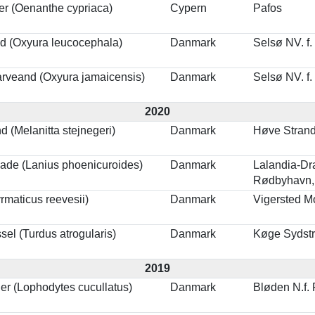
er (Oenanthe cypriaca)
Cypern
Pafos
d (Oxyura leucocephala)
Danmark
Selsø NV. f.
rveand (Oxyura jamaicensis)
Danmark
Selsø NV. f.
2020
nd (Melanitta stejnegeri)
Danmark
Høve Strand
kade (Lanius phoenicuroides)
Danmark
Lalandia-Dr
Rødbyhavn,
maticus reevesii)
Danmark
Vigersted M
sel (Turdus atrogularis)
Danmark
Køge Sydst
2019
er (Lophodytes cucullatus)
Danmark
Bløden N.f.