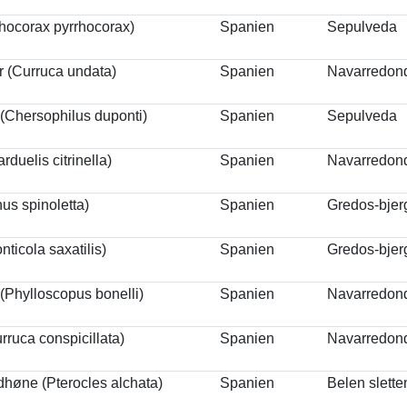
hocorax pyrrhocorax)
Spanien
Sepulveda
 (Curruca undata)
Spanien
Navarredon
(Chersophilus duponti)
Spanien
Sepulveda
rduelis citrinella)
Spanien
Navarredon
us spinoletta)
Spanien
Gredos-bje
ticola saxatilis)
Spanien
Gredos-bje
(Phylloscopus bonelli)
Spanien
Navarredon
rruca conspicillata)
Spanien
Navarredon
høne (Pterocles alchata)
Spanien
Belen slett