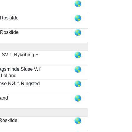
 Roskilde
 Roskilde
 SV. f. Nykøbing S.
agsminde Sluse V. f.
 Lolland
ose NØ. f. Ringsted
rand
 Roskilde