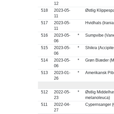
12
518
2023-05-
Østlig Klippesp
11
517
2023-05-
Hvidhals (Irania
11
516
2023-05-
*
Sumpvibe (Vane
06
515
2023-05-
*
Shikra (Accipite
06
514
2023-05-
*
Grøn Biæder (M
06
513
2023-01-
*
Amerikansk Pib
26
512
2022-05-
*
Østlig Middelh
23
melanoleuca)
511
2022-04-
Cypernsanger (
27