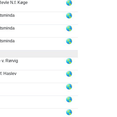
evle N.f. Køge
ntsminda
ntsminda
ntsminda
v. Rørvig
f. Haslev