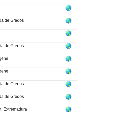
da de Gredos
da de Gredos
rgene
rgene
da de Gredos
da de Gredos
en, Extremadura