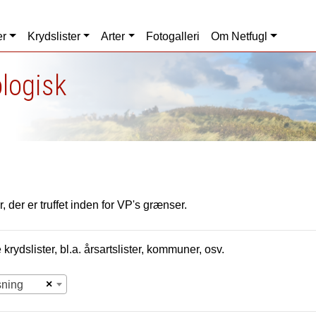
er
Krydslister
Arter
Fotogalleri
Om Netfugl
ologisk
, der er truffet inden for VP's grænser.
krydslister, bl.a. årsartslister, kommuner, osv.
×
sning