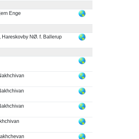
jern Enge
 Hareskovby NØ. f. Ballerup
Nakhchivan
Nakhchivan
Nakhchivan
khchivan
Nakhchevan