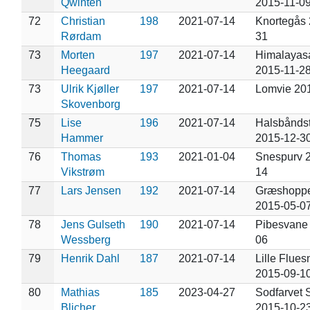
Qwinten
2015-11-0
72
Christian
198
2021-07-14
Knortegås 
Rørdam
31
73
Morten
197
2021-07-14
Himalayas
Heegaard
2015-11-2
73
Ulrik Kjøller
197
2021-07-14
Lomvie 20
Skovenborg
75
Lise
196
2021-07-14
Halsbånds
Hammer
2015-12-3
76
Thomas
193
2021-01-04
Snespurv 
Vikstrøm
14
77
Lars Jensen
192
2021-07-14
Græshopp
2015-05-0
78
Jens Gulseth
190
2021-07-14
Pibesvane
Wessberg
06
79
Henrik Dahl
187
2021-07-14
Lille Flue
2015-09-1
80
Mathias
185
2023-04-27
Sodfarvet 
Blicher
2015-10-2