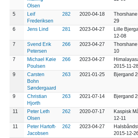
Olsen
5
Leif
282
2020-04-18
Thorshane
Frederiksen
29
6
Jens Lind
281
2023-04-27
Lille Bjerg
12-08
7
Svend Erik
266
2023-04-27
Thorshane
Petersen
10
7
Michael Køie
266
2023-04-27
Himalayas
Poulsen
2015-11-2
9
Carsten
263
2021-01-25
Bjergand 
Bohn
Søndergaard
9
Christian
263
2021-07-14
Bjergand 2
Hjorth
11
Peter Leth
262
2020-07-17
Kaspisk M
Olsen
12-11
11
Peter Hartoft-
262
2023-04-27
Halsbånds
Jacobsen
2015-12-2