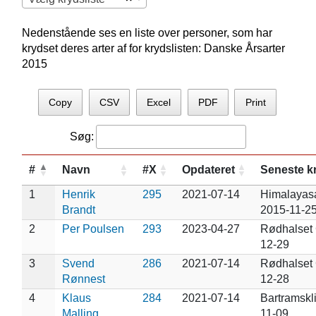
Nedenstående ses en liste over personer, som har
krydset deres arter af for krydslisten: Danske Årsarter
2015
Copy
CSV
Excel
PDF
Print
Søg:
#
Navn
#X
Opdateret
Seneste k
1
Henrik
295
2021-07-14
Himalayas
Brandt
2015-11-2
2
Per Poulsen
293
2023-04-27
Rødhalset
12-29
3
Svend
286
2021-07-14
Rødhalset
Rønnest
12-28
4
Klaus
284
2021-07-14
Bartramskl
Malling
11-09