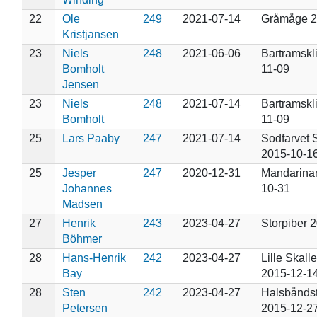
22
Ole
249
2021-07-14
Gråmåge 2
Kristjansen
23
Niels
248
2021-06-06
Bartramskl
Bomholt
11-09
Jensen
23
Niels
248
2021-07-14
Bartramskl
Bomholt
11-09
25
Lars Paaby
247
2021-07-14
Sodfarvet 
2015-10-1
25
Jesper
247
2020-12-31
Mandarina
Johannes
10-31
Madsen
27
Henrik
243
2023-04-27
Storpiber 
Böhmer
28
Hans-Henrik
242
2023-04-27
Lille Skall
Bay
2015-12-1
28
Sten
242
2023-04-27
Halsbånds
Petersen
2015-12-2