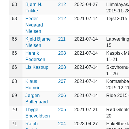
63
Bjørn N.
212
2023-04-27
Himalayas
Frikke
2015-11-2
63
Peder
212
2021-07-14
Tejst 2015
Nygaard
Nielsen
65
Kjeld Bjarne
211
2021-07-14
Lapværling
Nielsen
15
66
Henrik
208
2021-07-14
Kaspisk M
Pedersen
11-21
66
Lis Kastrup
208
2021-07-14
Skovhornu
11-26
68
Klaus
207
2021-07-14
Kortnæbbe
Homøe
2015-12-1
69
Jørgen
206
2021-07-14
Ride 2015
Ballegaard
70
Thyge
205
2021-07-21
Rød Glente
Enevoldsen
20
71
Ralph
204
2023-04-27
Enkeltbekk