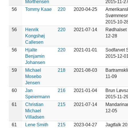
Morthensen
2015-11-2
56
Tommy Kaae
220
2020-04-25
Amerikans
Svømmesn
2015-10-2
56
Henrik
220
2021-07-14
Rødhalset
Kongshøj
12-28
Callesen
56
Hjalte
220
2021-01-01
Sodfarvet 
Benjamin
2015-12-0
Johansen
59
Michael
218
2021-08-03
Bartramskl
Mosebo
11-09
Jensen
60
Jan
216
2021-01-04
Brun Løvs
Speiermann
2015-11-2
61
Christian
215
2021-07-14
Mandarina
Michael
12-05
Villadsen
61
Lene Smith
215
2023-04-27
Jagtfalk 2