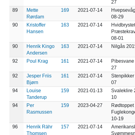
27
89
Mette
169
2021-07-14
Hvepsevåg
Rørdam
08-29
90
Kristoffer
163
2021-07-14
Hvidbryste
Hansen
Præstekra
08-01
90
Henrik Kingo
163
2021-07-14
Nilgås 201
Andersen
92
Poul Krag
161
2021-07-14
Pibesvane
27
92
Jesper Friis
161
2021-07-14
Stenpikker
Bjørn
07
94
Louise
159
2021-01-13
Svaleklire
Tanderup
10
94
Per
159
2023-04-27
Rødtoppet
Rasmussen
Fuglekong
10-19
96
Henrik Rähr
157
2021-07-14
Amerikans
Thomsen
Svømmesn