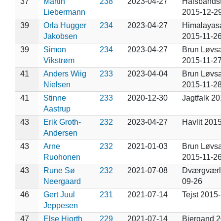
37
Martin
238
2023-04-27
Halsbånds
Liebermann
2015-12-2
39
Orla Hugger
234
2023-04-27
Himalayas
Jakobsen
2015-11-2
39
Simon
234
2023-04-27
Brun Løvs
Vikstrøm
2015-11-2
41
Anders Wiig
233
2023-04-04
Brun Løvs
Nielsen
2015-11-2
41
Stinne
233
2020-12-30
Jagtfalk 2
Aastrup
43
Erik Groth-
232
2023-04-27
Havlit 201
Andersen
43
Arne
232
2021-01-03
Brun Løvs
Ruohonen
2015-11-2
43
Rune Sø
232
2021-07-08
Dværgværl
Neergaard
09-26
46
Gert Juul
231
2021-07-14
Tejst 2015
Jeppesen
47
Else Hjorth
229
2021-07-14
Bjergand 2