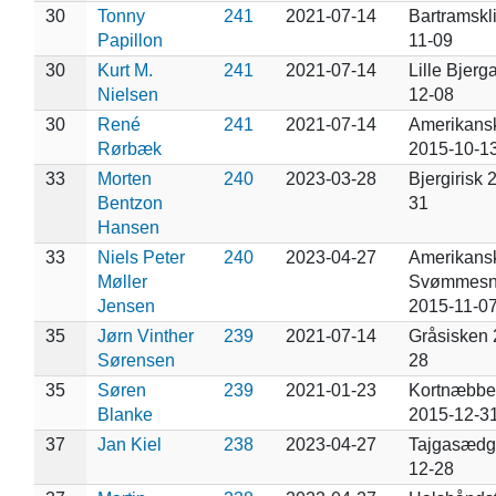
30
Tonny
241
2021-07-14
Bartramskl
Papillon
11-09
30
Kurt M.
241
2021-07-14
Lille Bjerg
Nielsen
12-08
30
René
241
2021-07-14
Amerikans
Rørbæk
2015-10-1
33
Morten
240
2023-03-28
Bjergirisk 
Bentzon
31
Hansen
33
Niels Peter
240
2023-04-27
Amerikans
Møller
Svømmesn
Jensen
2015-11-0
35
Jørn Vinther
239
2021-07-14
Gråsisken 
Sørensen
28
35
Søren
239
2021-01-23
Kortnæbbe
Blanke
2015-12-3
37
Jan Kiel
238
2023-04-27
Tajgasædg
12-28