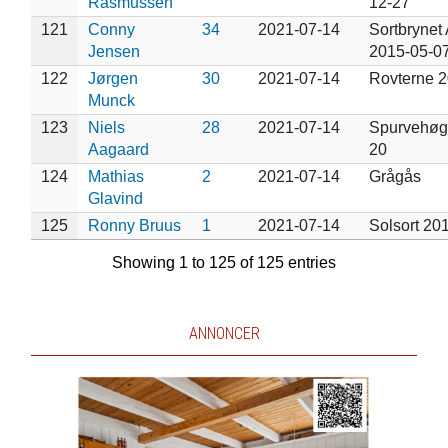
Rasmussen
12-27
121
Conny
34
2021-07-14
Sortbrynet 
Jensen
2015-05-0
122
Jørgen
30
2021-07-14
Rovterne 
Munck
123
Niels
28
2021-07-14
Spurvehøg
Aagaard
20
124
Mathias
2
2021-07-14
Grågås
Glavind
125
Ronny Bruus
1
2021-07-14
Solsort 20
Showing 1 to 125 of 125 entries
ANNONCER