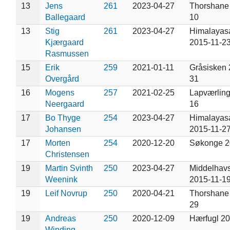
13
Jens
261
2023-04-27
Thorshane
Ballegaard
10
13
Stig
261
2023-04-27
Himalayas
Kjærgaard
2015-11-2
Rasmussen
15
Erik
259
2021-01-11
Gråsisken 
Overgård
31
16
Mogens
257
2021-02-25
Lapværling
Neergaard
16
17
Bo Thyge
254
2023-04-27
Himalayas
Johansen
2015-11-2
17
Morten
254
2020-12-20
Søkonge 2
Christensen
19
Martin Svinth
250
2023-04-27
Middelhav
Weenink
2015-11-1
19
Leif Novrup
250
2020-04-21
Thorshane
29
19
Andreas
250
2020-12-09
Hærfugl 20
Winding