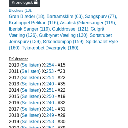
Kronologisk
Blockers (
13
):
Grøn Biæder (18),
Bartramsklire (63),
Sangspurv (77),
Krøltoppet Pelikan (116),
Asiatisk Ørkensanger (119),
Iberisk Sanger (119),
Gulddrossel (121),
Gulgrå
Værling (126),
Gulbrynet Værling (130),
Sortstrubet
Jernspurv (139),
Ørkendompap (159),
Spidshalet Ryle
(160),
Tyknæbbet Dværgryle (160),
DK årsarter
2010
(
Se listen
) X:
254
- #
15
2011
(
Se listen
) X:
253
- #
23
2012
(
Se listen
) X:
254
- #
22
2013
(
Se listen
) X:
240
- #
35
2014
(
Se listen
) X:
251
- #
22
2015
(
Se listen
) X:
250
- #
19
2016
(
Se listen
) X:
240
- #
32
2017
(
Se listen
) X:
241
- #
31
2018
(
Se listen
) X:
249
- #
29
2019
(
Se listen
) X:
253
- #
30
2020
(
Se listen
) X:
257
- #
39