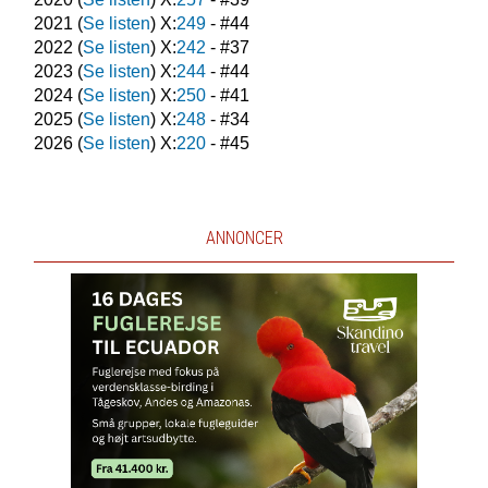
2021
(
Se listen
) X:
249
- #
44
2022
(
Se listen
) X:
242
- #
37
2023
(
Se listen
) X:
244
- #
44
2024
(
Se listen
) X:
250
- #
41
2025
(
Se listen
) X:
248
- #
34
2026
(
Se listen
) X:
220
- #
45
ANNONCER