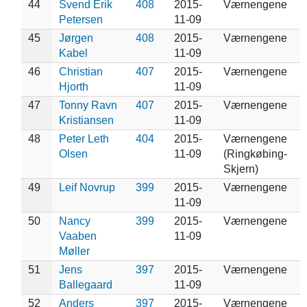
44
Svend Erik
408
2015-
Værnengene
Petersen
11-09
45
Jørgen
408
2015-
Værnengene
Kabel
11-09
46
Christian
407
2015-
Værnengene
Hjorth
11-09
47
Tonny Ravn
407
2015-
Værnengene
Kristiansen
11-09
48
Peter Leth
404
2015-
Værnengene
Olsen
11-09
(Ringkøbing-
Skjern)
49
Leif Novrup
399
2015-
Værnengene
11-09
50
Nancy
399
2015-
Værnengene
Vaaben
11-09
Møller
51
Jens
397
2015-
Værnengene
Ballegaard
11-09
52
Anders
397
2015-
Værnengene