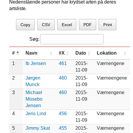
Nedenstående personer har krydset arten på deres
artsliste.
Copy
CSV
Excel
PDF
Print
Søg:
#
Navn
#X
Dato
Lokation
1
Ib Jensen
461
2015-
Værnengene
11-09
2
Jørgen
460
2015-
Værneengene
Munck
11-09
3
Michael
460
2015-
Værnengene
Mosebo
11-09
Jensen
4
Jens Lind
456
2015-
Værnengene
11-09
5
Jimmy Skat
455
2015-
Værnengene