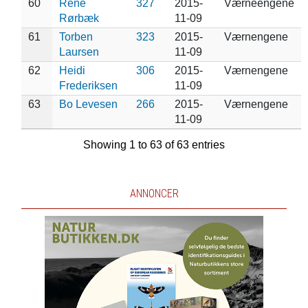
60
René
327
2015-
Værneengene
Rørbæk
11-09
61
Torben
323
2015-
Værnengene
Laursen
11-09
62
Heidi
306
2015-
Værnengene
Frederiksen
11-09
63
Bo Levesen
266
2015-
Værnengene
11-09
Showing 1 to 63 of 63 entries
ANNONCER