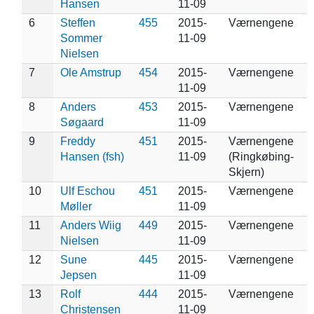
Hansen
11-09
6
Steffen
455
2015-
Værnengene
Sommer
11-09
Nielsen
7
Ole Amstrup
454
2015-
Værnengene
11-09
8
Anders
453
2015-
Værnengene
Søgaard
11-09
9
Freddy
451
2015-
Værnengene
Hansen (fsh)
11-09
(Ringkøbing-
Skjern)
10
Ulf Eschou
451
2015-
Værnengene
Møller
11-09
11
Anders Wiig
449
2015-
Værnengene
Nielsen
11-09
12
Sune
445
2015-
Værnengene
Jepsen
11-09
13
Rolf
444
2015-
Værnengene
Christensen
11-09