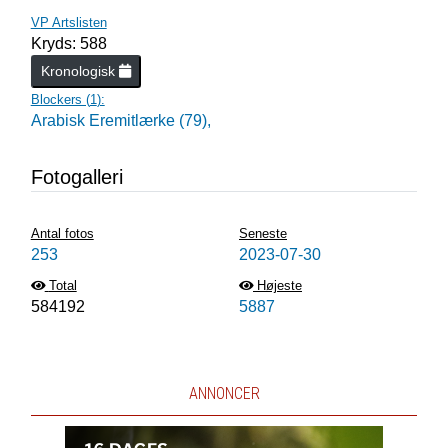
VP Artslisten
Kryds: 588
Kronologisk
Blockers (
1
):
Arabisk Eremitlærke (79),
Fotogalleri
Antal fotos
Seneste
253
2023-07-30
Total
Højeste
584192
5887
ANNONCER