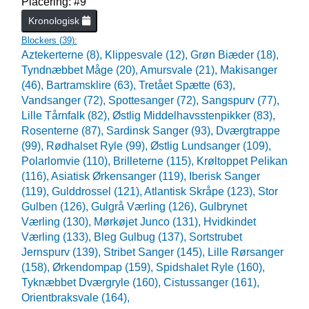
Placering: #9
Kronologisk
Blockers (
39
):
Aztekerterne (8),
Klippesvale (12),
Grøn Biæder (18),
Tyndnæbbet Måge (20),
Amursvale (21),
Makisanger
(46),
Bartramsklire (63),
Tretået Spætte (63),
Vandsanger (72),
Spottesanger (72),
Sangspurv (77),
Lille Tårnfalk (82),
Østlig Middelhavsstenpikker (83),
Rosenterne (87),
Sardinsk Sanger (93),
Dværgtrappe
(99),
Rødhalset Ryle (99),
Østlig Lundsanger (109),
Polarlomvie (110),
Brilleterne (115),
Krøltoppet Pelikan
(116),
Asiatisk Ørkensanger (119),
Iberisk Sanger
(119),
Gulddrossel (121),
Atlantisk Skråpe (123),
Stor
Gulben (126),
Gulgrå Værling (126),
Gulbrynet
Værling (130),
Mørkøjet Junco (131),
Hvidkindet
Værling (133),
Bleg Gulbug (137),
Sortstrubet
Jernspurv (139),
Stribet Sanger (145),
Lille Rørsanger
(158),
Ørkendompap (159),
Spidshalet Ryle (160),
Tyknæbbet Dværgryle (160),
Cistussanger (161),
Orientbraksvale (164),