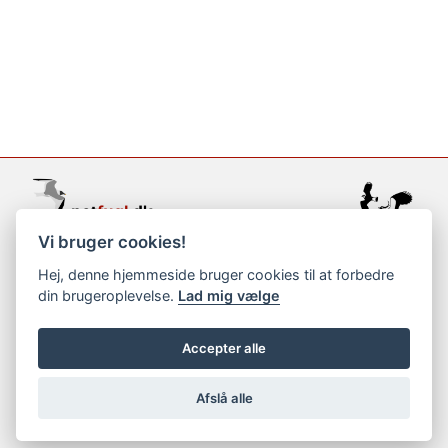
Vi bruger cookies!
support@netfugl.dk
Hej, denne hjemmeside bruger cookies til at forbedre
din brugeroplevelse.
Lad mig vælge
copyright © 2002-2023
Accepter alle
Afslå alle