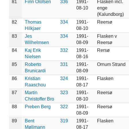
81
Finn Olofsen
336
1991-
Flasken incl.
08-10
enge
(Kalundborg)
82
Thomas
334
1991-
Reersø
Hilkjaer
08-10
83
Jes
334
1991-
Flasken v
Wilhelmsen
08-09
Reersø
84
Kaj Erik
332
1991-
Rersø
Nielsen
08-16
85
Roberto
331
1991-
Ornum Strand
Brunicardi
08-09
86
Kristian
324
1991-
Flasken
Raaschou
08-17
87
Martin
323
1991-
Reersø
Christoffer Bro
08-10
88
Preben Berg
322
1991-
Reersø
08-09
89
Bent
319
1991-
Flasken
Møllmann
08-17