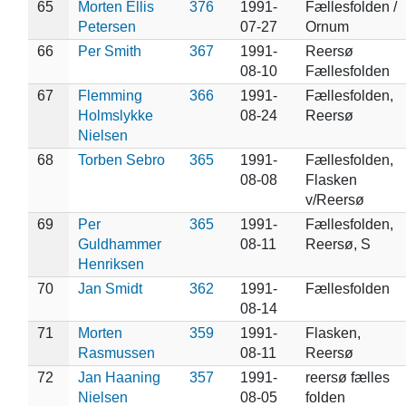
65
Morten Ellis
376
1991-
Fællesfolden /
Petersen
07-27
Ornum
66
Per Smith
367
1991-
Reersø
08-10
Fællesfolden
67
Flemming
366
1991-
Fællesfolden,
Holmslykke
08-24
Reersø
Nielsen
68
Torben Sebro
365
1991-
Fællesfolden,
08-08
Flasken
v/Reersø
69
Per
365
1991-
Fællesfolden,
Guldhammer
08-11
Reersø, S
Henriksen
70
Jan Smidt
362
1991-
Fællesfolden
08-14
71
Morten
359
1991-
Flasken,
Rasmussen
08-11
Reersø
72
Jan Haaning
357
1991-
reersø fælles
Nielsen
08-05
folden