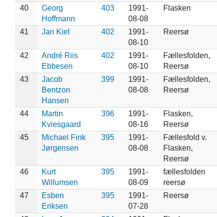
40
Georg
403
1991-
Flasken
Hoffmann
08-08
41
Jan Kiel
402
1991-
Reersø
08-10
42
André Riis
402
1991-
Fællesfolden,
Ebbesen
08-10
Reersø
43
Jacob
399
1991-
Fællesfolden,
Bentzon
08-08
Reersø
Hansen
44
Martin
396
1991-
Flasken,
Kviesgaard
08-16
Reersø
45
Michael Fink
395
1991-
Fællesfold v.
Jørgensen
08-08
Flasken,
Reersø
46
Kurt
395
1991-
fællesfolden
Willumsen
08-09
reersø
47
Esben
395
1991-
Reersø
Eriksen
07-28