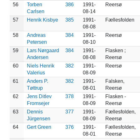
56
Torben
386
1991-
Reersø
Carlsen
08-14
57
Henrik Kisbye
385
1991-
Fællesfolden
08-08
58
Andreas
384
1991-
Reersø
Petersen
08-10
59
Lars Nørgaard
384
1991-
Flasken ;
Andersen
08-08
Reersø
60
Niels Henrik
382
1991-
Reersø
Valerius
08-09
61
Anders P.
382
1991-
Falsken,
Tøttrup
08-01
Reersø
62
Jens Ditlev
378
1991-
Flasken -
Fromsejer
08-09
Reersø
63
Dennis
377
1991-
Fællesfolden,
Jürgensen
08-09
Reersø
64
Gert Green
376
1991-
Fællesfolden,
08-01
Reersø