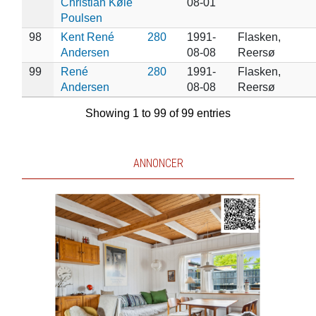
Christian Køie
08-01
Poulsen
98
Kent René
280
1991-
Flasken,
Andersen
08-08
Reersø
99
René
280
1991-
Flasken,
Andersen
08-08
Reersø
Showing 1 to 99 of 99 entries
ANNONCER