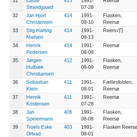
31
Lasse
415
1991-
Reersø
Strandgaard
07-28
32
Jan Hjort
414
1991-
Flasken,
Christensen
08-10
Reersø
33
Stig Hartvig
414
1991-
Reers√∏
Nielsen
08-13
34
Henrik
414
1991-
Reersø
Pedersen
08-08
35
Jørgen
412
1991-
Flasken,
Hulbæk
08-09
Reersø
Christiansen
36
Sebastian
411
1991-
Fællesfolden,
Klein
08-01
Reersø
37
Henrik
411
1991-
Reersø
Kristensen
07-28
38
Jan
406
1991-
Flasken,
Speiermann
08-08
Reersø
39
Troels Eske
403
1991-
Flasken Reers
Ortvad
08-01