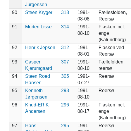
Jürgensen
90
Steen Kryger
318
1991-
Fællesfolden,
08-08
Reersø
91
Morten Lisse
314
1991-
Flasken incl.
08-10
enge
(Kalundborg)
92
Henrik Jepsen
312
1991-
Flasken ved
08-01
Reersø
93
Casper
307
1991-
Fællefolden,
Kjerumgaard
08-10
reersø
94
Steen Roed
305
1991-
Reersø
Hansen
07-27
95
Kenneth
298
1991-
Reersø
Jørgensen
08-10
96
Knud-ERIK
296
1991-
Flasken incl.
Andersen
08-17
enge
(Kalundborg)
97
Hans-
295
1991-
Reersø