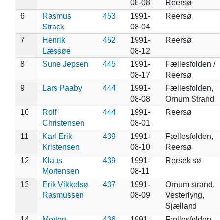
08-08
Reersø
6
Rasmus
453
1991-
Reersø
Strack
08-04
7
Henrik
452
1991-
Reersø
Læssøe
08-12
8
Sune Jepsen
445
1991-
Fællesfolden /
08-17
Reersø
9
Lars Paaby
444
1991-
Fællesfolden,
08-08
Ornum Strand
10
Rolf
444
1991-
Reersø
Christensen
08-01
11
Karl Erik
439
1991-
Fællesfolden,
Kristensen
08-10
Reersø
12
Klaus
439
1991-
Rersek sø
Mortensen
08-11
13
Erik Vikkelsø
437
1991-
Ornum strand,
Rasmussen
08-09
Vesterlyng,
Sjælland
14
Morten
436
1991-
Fællesfolden,