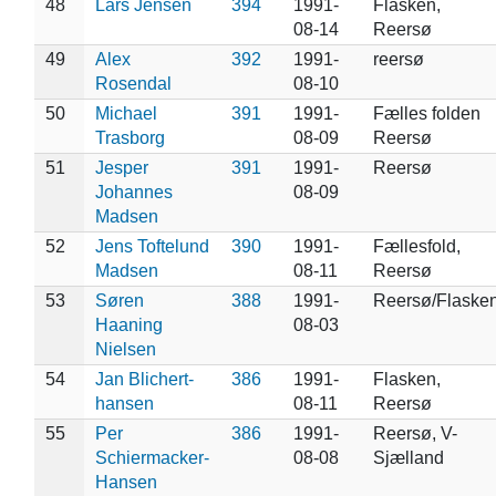
48
Lars Jensen
394
1991-
Flasken,
08-14
Reersø
49
Alex
392
1991-
reersø
Rosendal
08-10
50
Michael
391
1991-
Fælles folden
Trasborg
08-09
Reersø
51
Jesper
391
1991-
Reersø
Johannes
08-09
Madsen
52
Jens Toftelund
390
1991-
Fællesfold,
Madsen
08-11
Reersø
53
Søren
388
1991-
Reersø/Flaske
Haaning
08-03
Nielsen
54
Jan Blichert-
386
1991-
Flasken,
hansen
08-11
Reersø
55
Per
386
1991-
Reersø, V-
Schiermacker-
08-08
Sjælland
Hansen