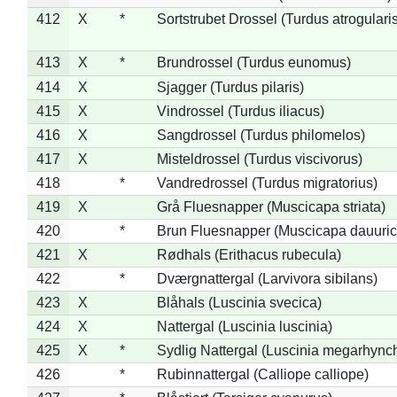
412
X
*
Sortstrubet Drossel (Turdus atrogularis
413
X
*
Brundrossel (Turdus eunomus)
414
X
Sjagger (Turdus pilaris)
415
X
Vindrossel (Turdus iliacus)
416
X
Sangdrossel (Turdus philomelos)
417
X
Misteldrossel (Turdus viscivorus)
418
*
Vandredrossel (Turdus migratorius)
419
X
Grå Fluesnapper (Muscicapa striata)
420
*
Brun Fluesnapper (Muscicapa dauuric
421
X
Rødhals (Erithacus rubecula)
422
*
Dværgnattergal (Larvivora sibilans)
423
X
Blåhals (Luscinia svecica)
424
X
Nattergal (Luscinia luscinia)
425
X
*
Sydlig Nattergal (Luscinia megarhync
426
*
Rubinnattergal (Calliope calliope)