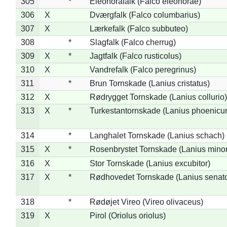
305
*
Eleonorafalk (Falco eleonorae)
306
X
Dværgfalk (Falco columbarius)
307
X
Lærkefalk (Falco subbuteo)
308
*
Slagfalk (Falco cherrug)
309
X
*
Jagtfalk (Falco rusticolus)
310
X
Vandrefalk (Falco peregrinus)
311
*
Brun Tornskade (Lanius cristatus)
312
X
Rødrygget Tornskade (Lanius collurio)
313
X
*
Turkestantornskade (Lanius phoenicur
314
*
Langhalet Tornskade (Lanius schach)
315
X
*
Rosenbrystet Tornskade (Lanius minor
316
X
Stor Tornskade (Lanius excubitor)
317
X
*
Rødhovedet Tornskade (Lanius senato
318
*
Rødøjet Vireo (Vireo olivaceus)
319
X
Pirol (Oriolus oriolus)