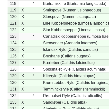
118
*
Bartramsklire (Bartramia longicauda)
119
X
Småspove (Numenius phaeopus)
120
X
Storspove (Numenius arquata)
121
X
Lille Kobbersneppe (Limosa lapponic
122
X
Stor Kobbersneppe (Limosa limosa)
123
*
Canadisk Kobbersneppe (Limosa hae
124
X
Stenvender (Arenaria interpres)
125
X
Islandsk Ryle (Calidris canutus)
126
X
Brushane (Calidris pugnax)
127
X
Kærløber (Calidris falcinellus)
128
*
Spidshalet Ryle (Calidris acuminata)
129
X
*
Klireryle (Calidris himantopus)
130
X
Krumnæbbet Ryle (Calidris ferruginea
131
X
Temmincksryle (Calidris temminckii)
132
*
Rødhalset Ryle (Calidris ruficollis)
133
X
Sandløber (Calidris alba)
134
X
Almindelig Ryle (Calidris alpina)