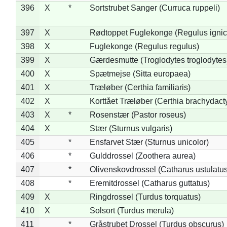
396
X
*
Sortstrubet Sanger (Curruca ruppeli)
397
X
Rødtoppet Fuglekonge (Regulus ignica
398
X
Fuglekonge (Regulus regulus)
399
X
Gærdesmutte (Troglodytes troglodytes
400
X
Spætmejse (Sitta europaea)
401
X
Træløber (Certhia familiaris)
402
X
Korttået Træløber (Certhia brachydact
403
X
*
Rosenstær (Pastor roseus)
404
X
Stær (Sturnus vulgaris)
405
*
Ensfarvet Stær (Sturnus unicolor)
406
*
Gulddrossel (Zoothera aurea)
407
*
Olivenskovdrossel (Catharus ustulatus
408
*
Eremitdrossel (Catharus guttatus)
409
X
Ringdrossel (Turdus torquatus)
410
X
Solsort (Turdus merula)
411
*
Gråstrubet Drossel (Turdus obscurus)