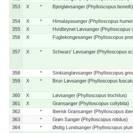
353
X
*
Bjergløvsanger (Phylloscopus bonelli)
354
X
*
Himalayasanger (Phylloscopus humei
355
X
Hvidbrynet Løvsanger (Phylloscopus i
356
X
Fuglekongesanger (Phylloscopus pror
357
X
*
Schwarz' Løvsanger (Phylloscopus sc
358
*
Sinkiangløvsanger (Phylloscopus gris
359
X
*
Brun Løvsanger (Phylloscopus fuscat
360
X
Løvsanger (Phylloscopus trochilus)
361
X
Gransanger (Phylloscopus collybita)
362
*
Iberisk Gransanger (Phylloscopus iber
363
*
Grøn Sanger (Phylloscopus nitidus)
364
*
Østlig Lundsanger (Phylloscopus plum