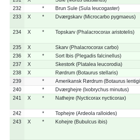
232
*
Brun Sule (Sula leucogaster)
233
X
*
Dværgskarv (Microcarbo pygmaeus)
234
X
*
Topskarv (Phalacrocorax aristotelis)
235
X
Skarv (Phalacrocorax carbo)
236
X
*
Sort Ibis (Plegadis falcinellus)
237
X
Skestork (Platalea leucorodia)
238
X
Rørdrum (Botaurus stellaris)
239
*
Amerikansk Rørdrum (Botaurus lentig
240
*
Dværghejre (Ixobrychus minutus)
241
X
*
Nathejre (Nycticorax nycticorax)
242
*
Tophejre (Ardeola ralloides)
243
X
*
Kohejre (Bubulcus ibis)