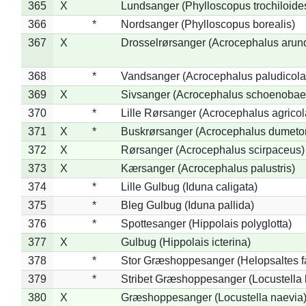
365
X
Lundsanger (Phylloscopus trochiloide
366
*
Nordsanger (Phylloscopus borealis)
367
X
Drosselrørsanger (Acrocephalus arun
368
*
Vandsanger (Acrocephalus paludicola
369
X
Sivsanger (Acrocephalus schoenobae
370
*
Lille Rørsanger (Acrocephalus agricol
371
X
*
Buskrørsanger (Acrocephalus dumeto
372
X
Rørsanger (Acrocephalus scirpaceus)
373
X
Kærsanger (Acrocephalus palustris)
374
*
Lille Gulbug (Iduna caligata)
375
*
Bleg Gulbug (Iduna pallida)
376
*
Spottesanger (Hippolais polyglotta)
377
X
Gulbug (Hippolais icterina)
378
*
Stor Græshoppesanger (Helopsaltes fa
379
*
Stribet Græshoppesanger (Locustella 
380
X
Græshoppesanger (Locustella naevia