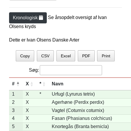
Se årsopdelt oversigt af
Ivan
Kronologisk
Olsen
s kryds
Dette er Ivan Olsens Danske Arter
Copy
CSV
Excel
PDF
Print
Søg:
#
X
*
Navn
1
X
*
Urfugl (Lyrurus tetrix)
2
X
Agerhøne (Perdix perdix)
3
X
Vagtel (Coturnix coturnix)
4
X
Fasan (Phasianus colchicus)
5
X
Knortegås (Branta bernicla)