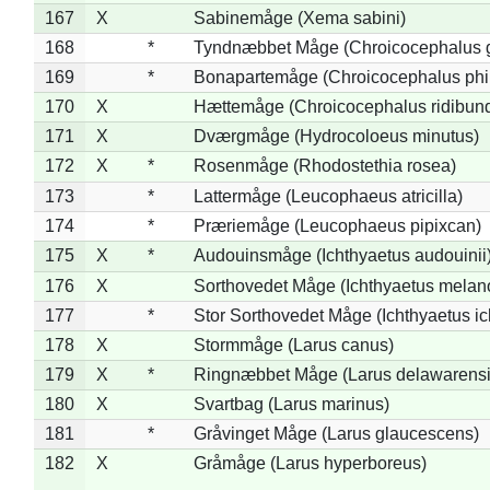
167
X
Sabinemåge (Xema sabini)
168
*
Tyndnæbbet Måge (Chroicocephalus 
169
*
Bonapartemåge (Chroicocephalus phil
170
X
Hættemåge (Chroicocephalus ridibun
171
X
Dværgmåge (Hydrocoloeus minutus)
172
X
*
Rosenmåge (Rhodostethia rosea)
173
*
Lattermåge (Leucophaeus atricilla)
174
*
Præriemåge (Leucophaeus pipixcan)
175
X
*
Audouinsmåge (Ichthyaetus audouinii
176
X
Sorthovedet Måge (Ichthyaetus melan
177
*
Stor Sorthovedet Måge (Ichthyaetus ic
178
X
Stormmåge (Larus canus)
179
X
*
Ringnæbbet Måge (Larus delawarensi
180
X
Svartbag (Larus marinus)
181
*
Gråvinget Måge (Larus glaucescens)
182
X
Gråmåge (Larus hyperboreus)