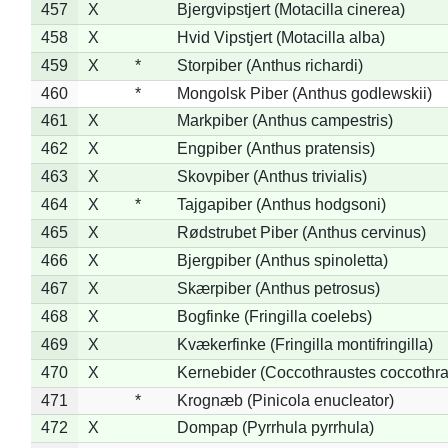
457
X
Bjergvipstjert (Motacilla cinerea)
458
X
Hvid Vipstjert (Motacilla alba)
459
X
*
Storpiber (Anthus richardi)
460
*
Mongolsk Piber (Anthus godlewskii)
461
X
Markpiber (Anthus campestris)
462
X
Engpiber (Anthus pratensis)
463
X
Skovpiber (Anthus trivialis)
464
X
*
Tajgapiber (Anthus hodgsoni)
465
X
Rødstrubet Piber (Anthus cervinus)
466
X
Bjergpiber (Anthus spinoletta)
467
X
Skærpiber (Anthus petrosus)
468
X
Bogfinke (Fringilla coelebs)
469
X
Kvækerfinke (Fringilla montifringilla)
470
X
Kernebider (Coccothraustes coccothra
471
*
Krognæb (Pinicola enucleator)
472
X
Dompap (Pyrrhula pyrrhula)