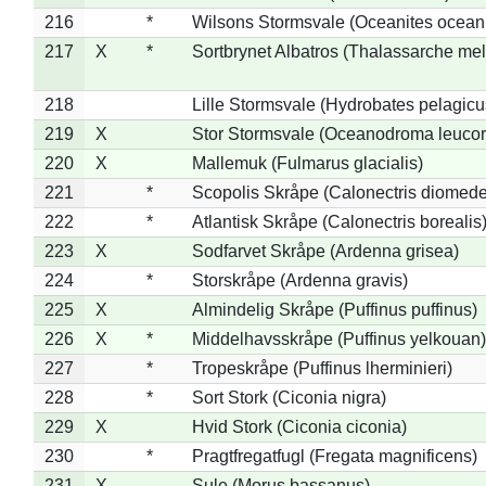
216
*
Wilsons Stormsvale (Oceanites ocean
217
X
*
Sortbrynet Albatros (Thalassarche me
218
Lille Stormsvale (Hydrobates pelagicu
219
X
Stor Stormsvale (Oceanodroma leuco
220
X
Mallemuk (Fulmarus glacialis)
221
*
Scopolis Skråpe (Calonectris diomed
222
*
Atlantisk Skråpe (Calonectris borealis
223
X
Sodfarvet Skråpe (Ardenna grisea)
224
*
Storskråpe (Ardenna gravis)
225
X
Almindelig Skråpe (Puffinus puffinus)
226
X
*
Middelhavsskråpe (Puffinus yelkouan)
227
*
Tropeskråpe (Puffinus lherminieri)
228
*
Sort Stork (Ciconia nigra)
229
X
Hvid Stork (Ciconia ciconia)
230
*
Pragtfregatfugl (Fregata magnificens)
231
X
Sule (Morus bassanus)