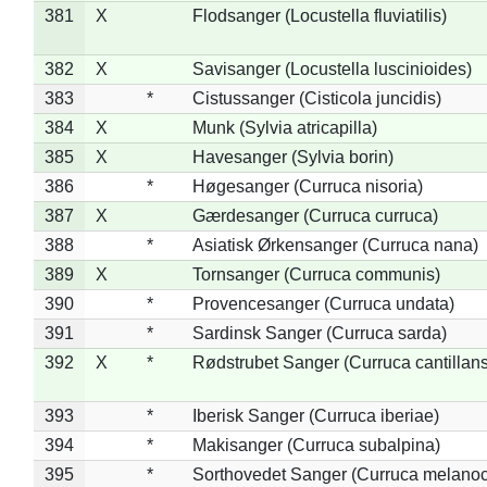
381
X
Flodsanger (Locustella fluviatilis)
382
X
Savisanger (Locustella luscinioides)
383
*
Cistussanger (Cisticola juncidis)
384
X
Munk (Sylvia atricapilla)
385
X
Havesanger (Sylvia borin)
386
*
Høgesanger (Curruca nisoria)
387
X
Gærdesanger (Curruca curruca)
388
*
Asiatisk Ørkensanger (Curruca nana)
389
X
Tornsanger (Curruca communis)
390
*
Provencesanger (Curruca undata)
391
*
Sardinsk Sanger (Curruca sarda)
392
X
*
Rødstrubet Sanger (Curruca cantillans
393
*
Iberisk Sanger (Curruca iberiae)
394
*
Makisanger (Curruca subalpina)
395
*
Sorthovedet Sanger (Curruca melano