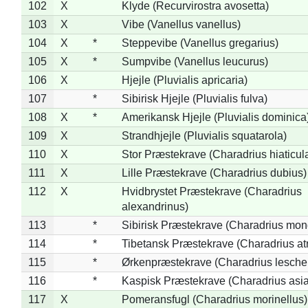
102
X
Klyde (Recurvirostra avosetta)
103
X
Vibe (Vanellus vanellus)
104
X
*
Steppevibe (Vanellus gregarius)
105
X
*
Sumpvibe (Vanellus leucurus)
106
X
Hjejle (Pluvialis apricaria)
107
*
Sibirisk Hjejle (Pluvialis fulva)
108
X
*
Amerikansk Hjejle (Pluvialis dominica
109
X
Strandhjejle (Pluvialis squatarola)
110
X
Stor Præstekrave (Charadrius hiaticul
111
X
Lille Præstekrave (Charadrius dubius)
112
X
Hvidbrystet Præstekrave (Charadrius
alexandrinus)
113
*
Sibirisk Præstekrave (Charadrius mon
114
*
Tibetansk Præstekrave (Charadrius atr
115
*
Ørkenpræstekrave (Charadrius leschen
116
*
Kaspisk Præstekrave (Charadrius asia
117
X
Pomeransfugl (Charadrius morinellus)