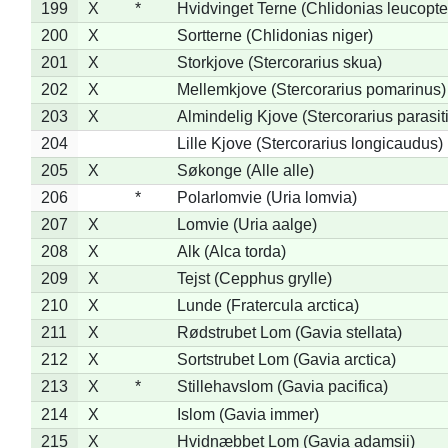
199
X
*
Hvidvinget Terne (Chlidonias leucopte
200
X
Sortterne (Chlidonias niger)
201
X
Storkjove (Stercorarius skua)
202
X
Mellemkjove (Stercorarius pomarinus)
203
X
Almindelig Kjove (Stercorarius parasit
204
Lille Kjove (Stercorarius longicaudus)
205
X
Søkonge (Alle alle)
206
*
Polarlomvie (Uria lomvia)
207
X
Lomvie (Uria aalge)
208
X
Alk (Alca torda)
209
X
Tejst (Cepphus grylle)
210
X
Lunde (Fratercula arctica)
211
X
Rødstrubet Lom (Gavia stellata)
212
X
Sortstrubet Lom (Gavia arctica)
213
X
*
Stillehavslom (Gavia pacifica)
214
X
Islom (Gavia immer)
215
X
Hvidnæbbet Lom (Gavia adamsii)