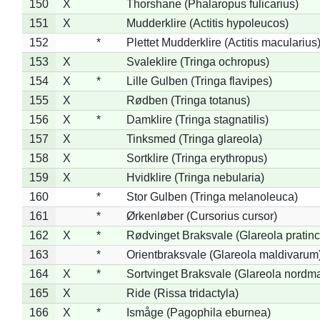
150
X
Thorshane (Phalaropus fulicarius)
151
X
Mudderklire (Actitis hypoleucos)
152
*
Plettet Mudderklire (Actitis macularius
153
X
Svaleklire (Tringa ochropus)
154
X
*
Lille Gulben (Tringa flavipes)
155
X
Rødben (Tringa totanus)
156
X
*
Damklire (Tringa stagnatilis)
157
X
Tinksmed (Tringa glareola)
158
X
Sortklire (Tringa erythropus)
159
X
Hvidklire (Tringa nebularia)
160
*
Stor Gulben (Tringa melanoleuca)
161
*
Ørkenløber (Cursorius cursor)
162
X
*
Rødvinget Braksvale (Glareola pratinc
163
*
Orientbraksvale (Glareola maldivarum
164
X
*
Sortvinget Braksvale (Glareola nordm
165
X
Ride (Rissa tridactyla)
166
X
*
Ismåge (Pagophila eburnea)