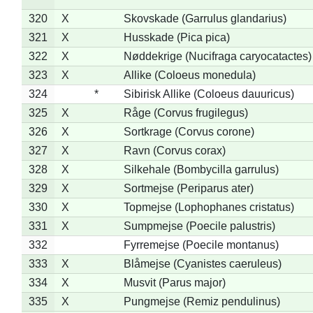
320
X
Skovskade (Garrulus glandarius)
321
X
Husskade (Pica pica)
322
X
Nøddekrige (Nucifraga caryocatactes)
323
X
Allike (Coloeus monedula)
324
*
Sibirisk Allike (Coloeus dauuricus)
325
X
Råge (Corvus frugilegus)
326
X
Sortkrage (Corvus corone)
327
X
Ravn (Corvus corax)
328
X
Silkehale (Bombycilla garrulus)
329
X
Sortmejse (Periparus ater)
330
X
Topmejse (Lophophanes cristatus)
331
X
Sumpmejse (Poecile palustris)
332
Fyrremejse (Poecile montanus)
333
X
Blåmejse (Cyanistes caeruleus)
334
X
Musvit (Parus major)
335
X
Pungmejse (Remiz pendulinus)