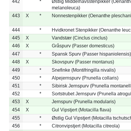
442
*
Østlig Middelhavsstenpikker (Oenant
melanoleuca)
443
X
*
Nonnestenpikker (Oenanthe pleschan
444
*
Hvidkronet Stenpikker (Oenanthe leu
445
X
Vandstær (Cinclus cinclus)
446
X
Gråspurv (Passer domesticus)
447
*
Spansk Spurv (Passer hispaniolensis)
448
X
Skovspurv (Passer montanus)
449
*
Snefinke (Montifringilla nivalis)
450
*
Alpejernspurv (Prunella collaris)
451
*
Sibirisk Jernspurv (Prunella montanell
452
*
Sortstrubet Jernspurv (Prunella atrogul
453
X
Jernspurv (Prunella modularis)
454
X
Gul Vipstjert (Motacilla flava)
455
*
Østlig Gul Vipstjert (Motacilla tschuts
456
*
Citronvipstjert (Motacilla citreola)