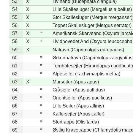
53
X
Hvinand (Bucephala clangula)
54
X
Lille Skallesluger (Mergellus albellus)
55
X
Stor Skallesluger (Mergus merganser)
56
X
Toppet Skallesluger (Mergus serrator)
57
X
*
Amerikansk Skarveand (Oxyura jamai
58
X
*
Hvidhovedet And (Oxyura leucocepha
59
X
Natravn (Caprimulgus europaeus)
60
*
Ørkennatravn (Caprimulgus aegyptius
61
*
Tornhalesejler (Hirundapus caudacutu
62
*
Alpesejler (Tachymarptis melba)
63
X
Mursejler (Apus apus)
64
*
Gråsejler (Apus pallidus)
65
*
Orientsejler (Apus pacificus)
66
*
Lille Sejler (Apus affinis)
67
*
Kaffersejler (Apus caffer)
68
*
Stortrappe (Otis tarda)
69
*
Østlig Kravetrappe (Chlamydotis macq