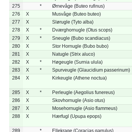
275
*
Ørnevåge (Buteo rufinus)
276
X
Musvåge (Buteo buteo)
277
X
Slørugle (Tyto alba)
278
X
*
Dværghornugle (Otus scops)
279
X
*
Sneugle (Bubo scandiacus)
280
X
Stor Hornugle (Bubo bubo)
281
X
Natugle (Strix aluco)
282
X
*
Høgeugle (Surnia ulula)
283
X
*
Spurveugle (Glaucidium passerinum)
284
X
Kirkeugle (Athene noctua)
285
X
*
Perleugle (Aegolius funereus)
286
X
Skovhornugle (Asio otus)
287
X
Mosehornugle (Asio flammeus)
288
X
Hærfugl (Upupa epops)
289
*
Ellekrage (Coracias garrulus)