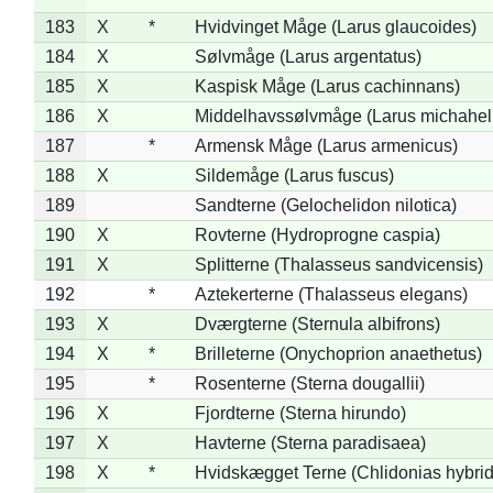
183
X
*
Hvidvinget Måge (Larus glaucoides)
184
X
Sølvmåge (Larus argentatus)
185
X
Kaspisk Måge (Larus cachinnans)
186
X
Middelhavssølvmåge (Larus michahell
187
*
Armensk Måge (Larus armenicus)
188
X
Sildemåge (Larus fuscus)
189
Sandterne (Gelochelidon nilotica)
190
X
Rovterne (Hydroprogne caspia)
191
X
Splitterne (Thalasseus sandvicensis)
192
*
Aztekerterne (Thalasseus elegans)
193
X
Dværgterne (Sternula albifrons)
194
X
*
Brilleterne (Onychoprion anaethetus)
195
*
Rosenterne (Sterna dougallii)
196
X
Fjordterne (Sterna hirundo)
197
X
Havterne (Sterna paradisaea)
198
X
*
Hvidskægget Terne (Chlidonias hybrid