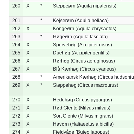
260
X
*
Steppeørn (Aquila nipalensis)
261
*
Kejserørn (Aquila heliaca)
262
X
Kongeørn (Aquila chrysaetos)
263
*
Høgeørn (Aquila fasciata)
264
X
Spurvehøg (Accipiter nisus)
265
X
Duehøg (Accipiter gentilis)
266
X
Rørhøg (Circus aeruginosus)
267
X
Blå Kærhøg (Circus cyaneus)
268
*
Amerikansk Kærhøg (Circus hudsoniu
269
X
*
Steppehøg (Circus macrourus)
270
X
Hedehøg (Circus pygargus)
271
X
Rød Glente (Milvus milvus)
272
X
Sort Glente (Milvus migrans)
273
X
Havørn (Haliaeetus albicilla)
274
X
Fjeldvåge (Buteo lagopus)