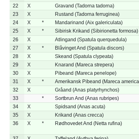
22
X
Gravand (Tadorna tadorna)
23
X
Rustand (Tadorna ferruginea)
24
X
*
Mandarinand (Aix galericulata)
25
X
*
Sibirisk Krikand (Sibirionetta formosa)
26
X
Atlingand (Spatula querquedula)
27
X
*
Blåvinget And (Spatula discors)
28
X
Skeand (Spatula clypeata)
29
X
Knarand (Mareca strepera)
30
X
Pibeand (Mareca penelope)
31
X
*
Amerikansk Pibeand (Mareca america
32
X
Gråand (Anas platyrhynchos)
33
*
Sortbrun And (Anas rubripes)
34
X
Spidsand (Anas acuta)
35
X
Krikand (Anas crecca)
36
X
*
Rødhovedet And (Netta rufina)
37
X
Taffeland (Aythya ferina)