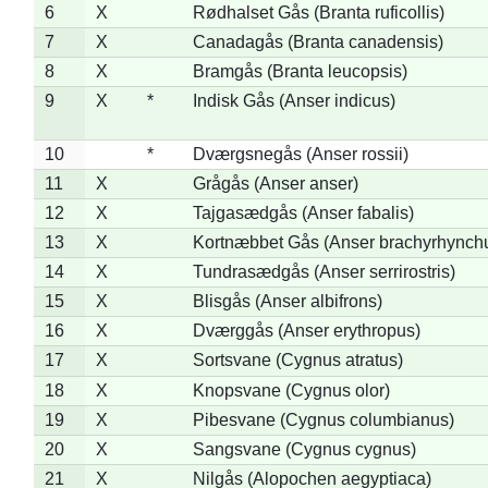
6
X
Rødhalset Gås (Branta ruficollis)
7
X
Canadagås (Branta canadensis)
8
X
Bramgås (Branta leucopsis)
9
X
*
Indisk Gås (Anser indicus)
10
*
Dværgsnegås (Anser rossii)
11
X
Grågås (Anser anser)
12
X
Tajgasædgås (Anser fabalis)
13
X
Kortnæbbet Gås (Anser brachyrhynch
14
X
Tundrasædgås (Anser serrirostris)
15
X
Blisgås (Anser albifrons)
16
X
Dværggås (Anser erythropus)
17
X
Sortsvane (Cygnus atratus)
18
X
Knopsvane (Cygnus olor)
19
X
Pibesvane (Cygnus columbianus)
20
X
Sangsvane (Cygnus cygnus)
21
X
Nilgås (Alopochen aegyptiaca)