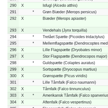
290
X
Isfugl (Alcedo atthis)
291
*
Grøn Biæder (Merops persicus)
292
X
Biæder (Merops apiaster)
293
X
Vendehals (Jynx torquilla)
294
*
Tretået Spætte (Picoides tridactylus)
295
*
Mellemflagspætte (Dendrocoptes med
296
X
Lille Flagspætte (Dryobates minor)
297
X
Stor Flagspætte (Dendrocopos major)
298
*
Guldspætte (Colaptes auratus)
299
X
Sortspætte (Dryocopus martius)
300
X
Grønspætte (Picus viridis)
301
*
Lille Tårnfalk (Falco naumanni)
302
X
Tårnfalk (Falco tinnunculus)
303
X
*
Amerikansk Tårnfalk (Falco sparverius
304
X
Aftenfalk (Falco vespertinus)