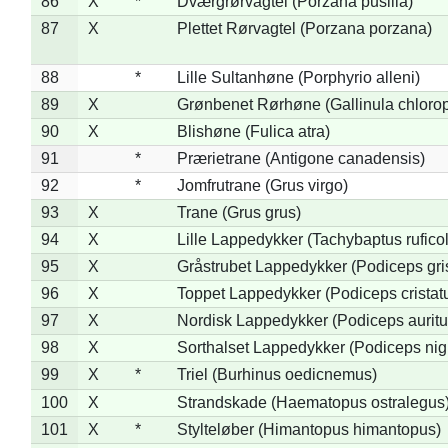
86
X
*
Dværgrørvagtel (Porzana pusilla)
87
X
Plettet Rørvagtel (Porzana porzana)
88
*
Lille Sultanhøne (Porphyrio alleni)
89
X
Grønbenet Rørhøne (Gallinula chloro
90
X
Blishøne (Fulica atra)
91
*
Prærietrane (Antigone canadensis)
92
*
Jomfrutrane (Grus virgo)
93
X
Trane (Grus grus)
94
X
Lille Lappedykker (Tachybaptus ruficol
95
X
Gråstrubet Lappedykker (Podiceps gr
96
X
Toppet Lappedykker (Podiceps cristat
97
X
Nordisk Lappedykker (Podiceps auritu
98
X
Sorthalset Lappedykker (Podiceps nigri
99
X
*
Triel (Burhinus oedicnemus)
100
X
Strandskade (Haematopus ostralegus
101
X
*
Stylteløber (Himantopus himantopus)