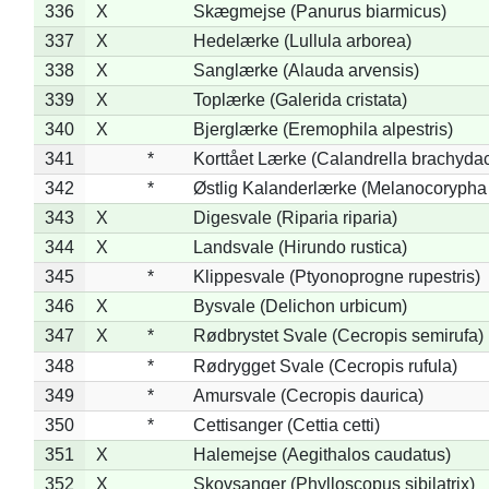
336
X
Skægmejse (Panurus biarmicus)
337
X
Hedelærke (Lullula arborea)
338
X
Sanglærke (Alauda arvensis)
339
X
Toplærke (Galerida cristata)
340
X
Bjerglærke (Eremophila alpestris)
341
*
Korttået Lærke (Calandrella brachydac
342
*
Østlig Kalanderlærke (Melanocorypha
343
X
Digesvale (Riparia riparia)
344
X
Landsvale (Hirundo rustica)
345
*
Klippesvale (Ptyonoprogne rupestris)
346
X
Bysvale (Delichon urbicum)
347
X
*
Rødbrystet Svale (Cecropis semirufa)
348
*
Rødrygget Svale (Cecropis rufula)
349
*
Amursvale (Cecropis daurica)
350
*
Cettisanger (Cettia cetti)
351
X
Halemejse (Aegithalos caudatus)
352
X
Skovsanger (Phylloscopus sibilatrix)