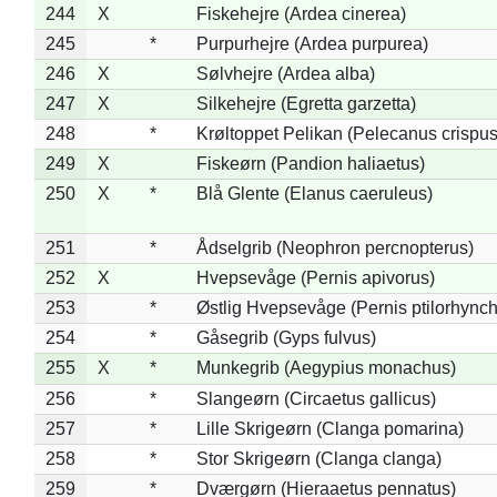
244
X
Fiskehejre (Ardea cinerea)
245
*
Purpurhejre (Ardea purpurea)
246
X
Sølvhejre (Ardea alba)
247
X
Silkehejre (Egretta garzetta)
248
*
Krøltoppet Pelikan (Pelecanus crispus
249
X
Fiskeørn (Pandion haliaetus)
250
X
*
Blå Glente (Elanus caeruleus)
251
*
Ådselgrib (Neophron percnopterus)
252
X
Hvepsevåge (Pernis apivorus)
253
*
Østlig Hvepsevåge (Pernis ptilorhync
254
*
Gåsegrib (Gyps fulvus)
255
X
*
Munkegrib (Aegypius monachus)
256
*
Slangeørn (Circaetus gallicus)
257
*
Lille Skrigeørn (Clanga pomarina)
258
*
Stor Skrigeørn (Clanga clanga)
259
*
Dværgørn (Hieraaetus pennatus)