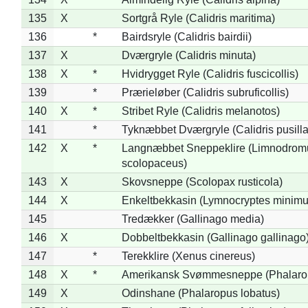
135
X
Sortgrå Ryle (Calidris maritima)
136
*
Bairdsryle (Calidris bairdii)
137
X
Dværgryle (Calidris minuta)
138
X
*
Hvidrygget Ryle (Calidris fuscicollis)
139
*
Prærieløber (Calidris subruficollis)
140
X
*
Stribet Ryle (Calidris melanotos)
141
*
Tyknæbbet Dværgryle (Calidris pusilla
142
X
*
Langnæbbet Sneppeklire (Limnodrom
scolopaceus)
143
X
Skovsneppe (Scolopax rusticola)
144
X
Enkeltbekkasin (Lymnocryptes minimu
145
Tredækker (Gallinago media)
146
X
Dobbeltbekkasin (Gallinago gallinago
147
*
Terekklire (Xenus cinereus)
148
X
*
Amerikansk Svømmesneppe (Phalaropu
149
X
Odinshane (Phalaropus lobatus)