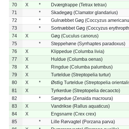
70
X
*
Dværgtrappe (Tetrax tetrax)
71
*
Skadegøg (Clamator glandarius)
72
*
Gulnæbbet Gøg (Coccyzus americanu
73
*
Sortnæbbet Gøg (Coccyzus erythropt
74
X
Gøg (Cuculus canorus)
75
*
Steppehøne (Syrrhaptes paradoxus)
76
X
Klippedue (Columba livia)
77
X
Huldue (Columba oenas)
78
X
Ringdue (Columba palumbus)
79
X
Turteldue (Streptopelia turtur)
80
X
*
Østlig Turteldue (Streptopelia orientali
81
X
Tyrkerdue (Streptopelia decaocto)
82
*
Sørgedue (Zenaida macroura)
83
X
Vandrikse (Rallus aquaticus)
84
X
Engsnarre (Crex crex)
85
*
Lille Rørvagtel (Porzana parva)