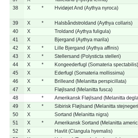
38
X
*
Hvidøjet And (Aythya nyroca)
39
X
*
Halsbåndstroldand (Aythya collaris)
40
X
Troldand (Aythya fuligula)
41
X
Bjergand (Aythya marila)
42
X
*
Lille Bjergand (Aythya affinis)
43
X
*
Stellersand (Polysticta stelleri)
44
X
*
Kongeederfugl (Somateria spectabilis
45
X
Ederfugl (Somateria mollissima)
46
X
*
Brilleand (Melanitta perspicillata)
47
X
Fløjlsand (Melanitta fusca)
48
*
Amerikansk Fløjlsand (Melanitta degla
49
X
*
Sibirisk Fløjlsand (Melanitta stejnegeri
50
X
Sortand (Melanitta nigra)
51
X
*
Amerikansk Sortand (Melanitta ameri
52
X
Havlit (Clangula hyemalis)