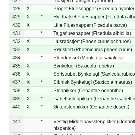
427
*
Blåstjert (Tarsiger cyanurus)
428
X
Broget Fluesnapper (Ficedula hypole
429
X
*
Hvidhalset Fluesnapper (Ficedula albic
430
X
Lille Fluesnapper (Ficedula parva)
431
*
Tajgafluesnapper (Ficedula albicilla)
432
X
Husrødstjert (Phoenicurus ochruros)
433
X
Rødstjert (Phoenicurus phoenicurus)
434
*
Stendrossel (Monticola saxatilis)
435
X
Bynkefugl (Saxicola rubetra)
436
X
Sortstrubet Bynkefugl (Saxicola rubico
437
X
*
Sibirisk Bynkefugl (Saxicola maurus)
438
X
Stenpikker (Oenanthe oenanthe)
439
X
*
Isabellastenpikker (Oenanthe isabelli
440
X
*
Ørkenstenpikker (Oenanthe deserti)
441
*
Vestlig Middelhavsstenpikker (Oenant
hispanica)