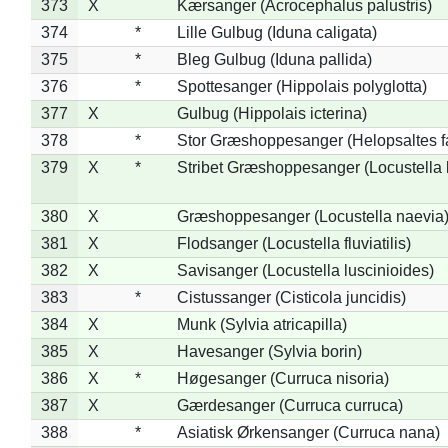
373
X
Kærsanger (Acrocephalus palustris)
374
*
Lille Gulbug (Iduna caligata)
375
*
Bleg Gulbug (Iduna pallida)
376
*
Spottesanger (Hippolais polyglotta)
377
X
Gulbug (Hippolais icterina)
378
*
Stor Græshoppesanger (Helopsaltes fa
379
X
*
Stribet Græshoppesanger (Locustella 
380
X
Græshoppesanger (Locustella naevia
381
X
Flodsanger (Locustella fluviatilis)
382
X
Savisanger (Locustella luscinioides)
383
*
Cistussanger (Cisticola juncidis)
384
X
Munk (Sylvia atricapilla)
385
X
Havesanger (Sylvia borin)
386
X
*
Høgesanger (Curruca nisoria)
387
X
Gærdesanger (Curruca curruca)
388
*
Asiatisk Ørkensanger (Curruca nana)