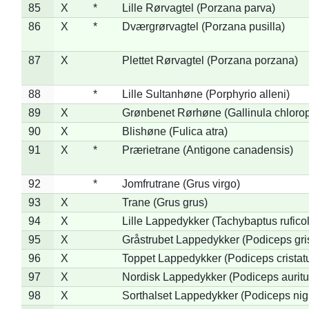
85
X
*
Lille Rørvagtel (Porzana parva)
86
X
*
Dværgrørvagtel (Porzana pusilla)
87
X
Plettet Rørvagtel (Porzana porzana)
88
*
Lille Sultanhøne (Porphyrio alleni)
89
X
Grønbenet Rørhøne (Gallinula chloro
90
X
Blishøne (Fulica atra)
91
X
*
Prærietrane (Antigone canadensis)
92
*
Jomfrutrane (Grus virgo)
93
X
Trane (Grus grus)
94
X
Lille Lappedykker (Tachybaptus ruficol
95
X
Gråstrubet Lappedykker (Podiceps gr
96
X
Toppet Lappedykker (Podiceps cristat
97
X
Nordisk Lappedykker (Podiceps auritu
98
X
Sorthalset Lappedykker (Podiceps nigri