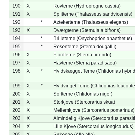
190
X
Rovterne (Hydroprogne caspia)
191
X
Splitterne (Thalasseus sandvicensis)
192
*
Aztekerterne (Thalasseus elegans)
193
X
Dværgterne (Sternula albifrons)
194
*
Brilleterne (Onychoprion anaethetus)
195
*
Rosenterne (Sterna dougallii)
196
X
Fjordterne (Sterna hirundo)
197
X
Havterne (Sterna paradisaea)
198
X
*
Hvidskægget Terne (Chlidonias hybrid
199
X
*
Hvidvinget Terne (Chlidonias leucopte
200
X
Sortterne (Chlidonias niger)
201
X
Storkjove (Stercorarius skua)
202
X
Mellemkjove (Stercorarius pomarinus)
203
X
Almindelig Kjove (Stercorarius parasit
204
X
Lille Kjove (Stercorarius longicaudus)
205
X
Søkonge (Alle alle)