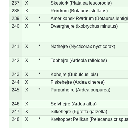
237
X
Skestork (Platalea leucorodia)
238
X
Rørdrum (Botaurus stellaris)
239
X
*
Amerikansk Rørdrum (Botaurus lentig
240
X
*
Dværghejre (Ixobrychus minutus)
241
X
*
Nathejre (Nycticorax nycticorax)
242
X
*
Tophejre (Ardeola ralloides)
243
X
*
Kohejre (Bubulcus ibis)
244
X
Fiskehejre (Ardea cinerea)
245
X
*
Purpurhejre (Ardea purpurea)
246
X
Sølvhejre (Ardea alba)
247
X
Silkehejre (Egretta garzetta)
248
X
*
Krøltoppet Pelikan (Pelecanus crispus