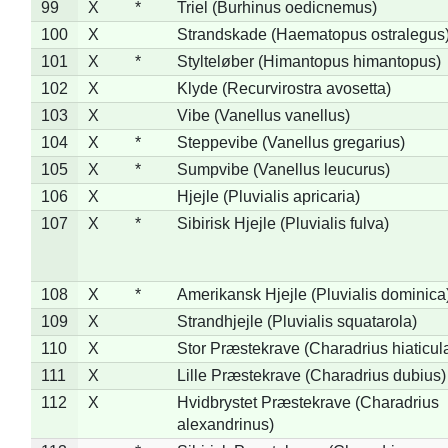
99
X
*
Triel (Burhinus oedicnemus)
100
X
Strandskade (Haematopus ostralegus
101
X
*
Stylteløber (Himantopus himantopus)
102
X
Klyde (Recurvirostra avosetta)
103
X
Vibe (Vanellus vanellus)
104
X
*
Steppevibe (Vanellus gregarius)
105
X
*
Sumpvibe (Vanellus leucurus)
106
X
Hjejle (Pluvialis apricaria)
107
X
*
Sibirisk Hjejle (Pluvialis fulva)
108
X
*
Amerikansk Hjejle (Pluvialis dominica
109
X
Strandhjejle (Pluvialis squatarola)
110
X
Stor Præstekrave (Charadrius hiaticul
111
X
Lille Præstekrave (Charadrius dubius)
112
X
Hvidbrystet Præstekrave (Charadrius
alexandrinus)