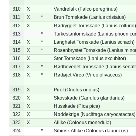
310
X
Vandrefalk (Falco peregrinus)
311
X
*
Brun Tornskade (Lanius cristatus)
312
X
Rødrygget Tornskade (Lanius collurio)
313
*
Turkestantornskade (Lanius phoenicur
314
X
*
Langhalet Tornskade (Lanius schach)
315
X
*
Rosenbrystet Tornskade (Lanius minor
316
X
Stor Tornskade (Lanius excubitor)
317
X
*
Rødhovedet Tornskade (Lanius senato
318
X
*
Rødøjet Vireo (Vireo olivaceus)
319
X
Pirol (Oriolus oriolus)
320
X
Skovskade (Garrulus glandarius)
321
X
Husskade (Pica pica)
322
X
Nøddekrige (Nucifraga caryocatactes)
323
X
Allike (Coloeus monedula)
324
*
Sibirisk Allike (Coloeus dauuricus)