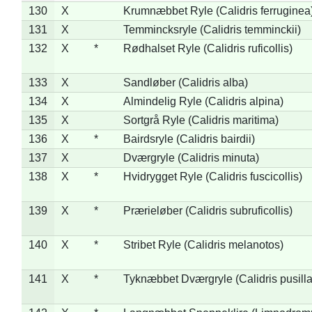
130
X
Krumnæbbet Ryle (Calidris ferruginea
131
X
Temmincksryle (Calidris temminckii)
132
X
*
Rødhalset Ryle (Calidris ruficollis)
133
X
Sandløber (Calidris alba)
134
X
Almindelig Ryle (Calidris alpina)
135
X
Sortgrå Ryle (Calidris maritima)
136
X
*
Bairdsryle (Calidris bairdii)
137
X
Dværgryle (Calidris minuta)
138
X
*
Hvidrygget Ryle (Calidris fuscicollis)
139
X
*
Prærieløber (Calidris subruficollis)
140
X
*
Stribet Ryle (Calidris melanotos)
141
X
*
Tyknæbbet Dværgryle (Calidris pusilla