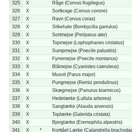
325
X
Råge (Corvus frugilegus)
326
X
Sortkrage (Corvus corone)
327
X
Ravn (Corvus corax)
328
X
Silkehale (Bombycilla garrulus)
329
X
Sortmejse (Periparus ater)
330
X
Topmejse (Lophophanes cristatus)
331
X
Sumpmejse (Poecile palustris)
332
X
Fyrremejse (Poecile montanus)
333
X
Blåmejse (Cyanistes caeruleus)
334
X
Musvit (Parus major)
335
X
Pungmejse (Remiz pendulinus)
336
X
Skægmejse (Panurus biarmicus)
337
X
Hedelærke (Lullula arborea)
338
X
Sanglærke (Alauda arvensis)
339
X
Toplærke (Galerida cristata)
340
X
Bjerglærke (Eremophila alpestris)
341
X
*
Korttået Lærke (Calandrella brachydac