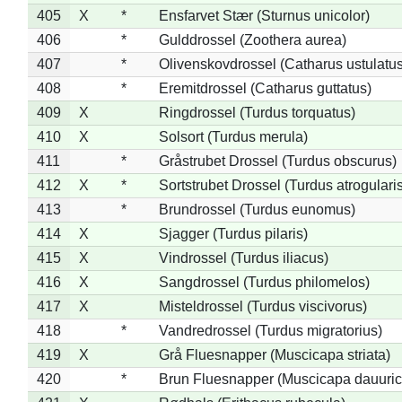
405
X
*
Ensfarvet Stær (Sturnus unicolor)
406
*
Gulddrossel (Zoothera aurea)
407
*
Olivenskovdrossel (Catharus ustulatus
408
*
Eremitdrossel (Catharus guttatus)
409
X
Ringdrossel (Turdus torquatus)
410
X
Solsort (Turdus merula)
411
*
Gråstrubet Drossel (Turdus obscurus)
412
X
*
Sortstrubet Drossel (Turdus atrogularis
413
*
Brundrossel (Turdus eunomus)
414
X
Sjagger (Turdus pilaris)
415
X
Vindrossel (Turdus iliacus)
416
X
Sangdrossel (Turdus philomelos)
417
X
Misteldrossel (Turdus viscivorus)
418
*
Vandredrossel (Turdus migratorius)
419
X
Grå Fluesnapper (Muscicapa striata)
420
*
Brun Fluesnapper (Muscicapa dauuric