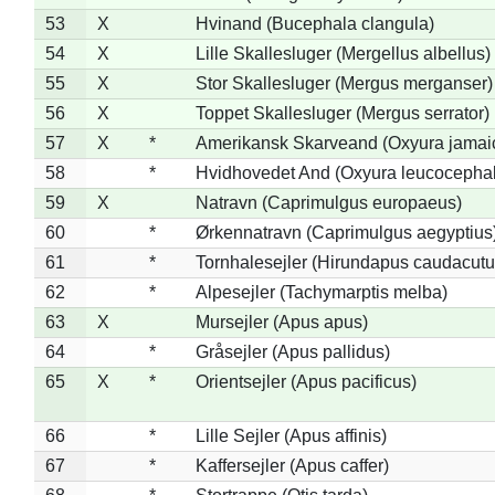
53
X
Hvinand (Bucephala clangula)
54
X
Lille Skallesluger (Mergellus albellus)
55
X
Stor Skallesluger (Mergus merganser)
56
X
Toppet Skallesluger (Mergus serrator)
57
X
*
Amerikansk Skarveand (Oxyura jamai
58
*
Hvidhovedet And (Oxyura leucocepha
59
X
Natravn (Caprimulgus europaeus)
60
*
Ørkennatravn (Caprimulgus aegyptius
61
*
Tornhalesejler (Hirundapus caudacutu
62
*
Alpesejler (Tachymarptis melba)
63
X
Mursejler (Apus apus)
64
*
Gråsejler (Apus pallidus)
65
X
*
Orientsejler (Apus pacificus)
66
*
Lille Sejler (Apus affinis)
67
*
Kaffersejler (Apus caffer)