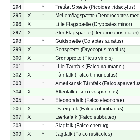
294
*
Tretået Spætte (Picoides tridactylus)
295
X
*
Mellemflagspætte (Dendrocoptes med
296
X
Lille Flagspætte (Dryobates minor)
297
X
Stor Flagspætte (Dendrocopos major)
298
*
Guldspætte (Colaptes auratus)
299
X
Sortspætte (Dryocopus martius)
300
X
Grønspætte (Picus viridis)
301
*
Lille Tårnfalk (Falco naumanni)
302
X
Tårnfalk (Falco tinnunculus)
303
*
Amerikansk Tårnfalk (Falco sparverius
304
X
Aftenfalk (Falco vespertinus)
305
*
Eleonorafalk (Falco eleonorae)
306
X
Dværgfalk (Falco columbarius)
307
X
Lærkefalk (Falco subbuteo)
308
*
Slagfalk (Falco cherrug)
309
X
*
Jagtfalk (Falco rusticolus)