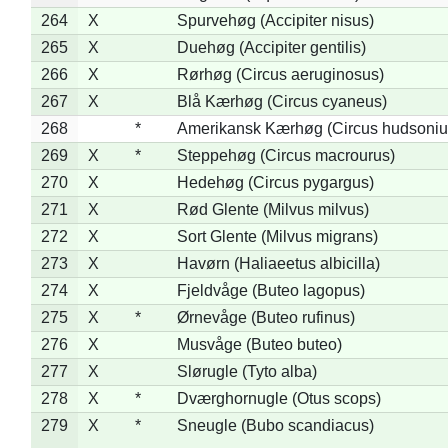
264
X
Spurvehøg (Accipiter nisus)
265
X
Duehøg (Accipiter gentilis)
266
X
Rørhøg (Circus aeruginosus)
267
X
Blå Kærhøg (Circus cyaneus)
268
*
Amerikansk Kærhøg (Circus hudsoniu
269
X
*
Steppehøg (Circus macrourus)
270
X
Hedehøg (Circus pygargus)
271
X
Rød Glente (Milvus milvus)
272
X
Sort Glente (Milvus migrans)
273
X
Havørn (Haliaeetus albicilla)
274
X
Fjeldvåge (Buteo lagopus)
275
X
*
Ørnevåge (Buteo rufinus)
276
X
Musvåge (Buteo buteo)
277
X
Slørugle (Tyto alba)
278
X
*
Dværghornugle (Otus scops)
279
X
*
Sneugle (Bubo scandiacus)