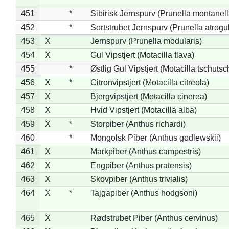
451
*
Sibirisk Jernspurv (Prunella montanell
452
*
Sortstrubet Jernspurv (Prunella atrogul
453
X
Jernspurv (Prunella modularis)
454
X
Gul Vipstjert (Motacilla flava)
455
*
Østlig Gul Vipstjert (Motacilla tschuts
456
X
*
Citronvipstjert (Motacilla citreola)
457
X
Bjergvipstjert (Motacilla cinerea)
458
X
Hvid Vipstjert (Motacilla alba)
459
X
*
Storpiber (Anthus richardi)
460
*
Mongolsk Piber (Anthus godlewskii)
461
X
Markpiber (Anthus campestris)
462
X
Engpiber (Anthus pratensis)
463
X
Skovpiber (Anthus trivialis)
464
X
*
Tajgapiber (Anthus hodgsoni)
465
X
Rødstrubet Piber (Anthus cervinus)