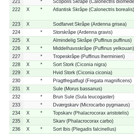
221
*
Scopolis Skråpe (Calonectris diomed
222
X
*
Atlantisk Skråpe (Calonectris borealis
223
X
Sodfarvet Skråpe (Ardenna grisea)
224
*
Storskråpe (Ardenna gravis)
225
X
Almindelig Skråpe (Puffinus puffinus)
226
X
*
Middelhavsskråpe (Puffinus yelkouan)
227
*
Tropeskråpe (Puffinus lherminieri)
228
X
*
Sort Stork (Ciconia nigra)
229
X
Hvid Stork (Ciconia ciconia)
230
*
Pragtfregatfugl (Fregata magnificens)
231
X
Sule (Morus bassanus)
232
*
Brun Sule (Sula leucogaster)
233
*
Dværgskarv (Microcarbo pygmaeus)
234
X
*
Topskarv (Phalacrocorax aristotelis)
235
X
Skarv (Phalacrocorax carbo)
236
X
*
Sort Ibis (Plegadis falcinellus)