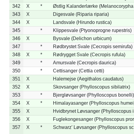
342
X
*
Østlig Kalanderlærke (Melanocorypha
343
X
Digesvale (Riparia riparia)
344
X
Landsvale (Hirundo rustica)
345
*
Klippesvale (Ptyonoprogne rupestris)
346
X
Bysvale (Delichon urbicum)
347
*
Rødbrystet Svale (Cecropis semirufa)
348
X
*
Rødrygget Svale (Cecropis rufula)
349
*
Amursvale (Cecropis daurica)
350
*
Cettisanger (Cettia cetti)
351
X
Halemejse (Aegithalos caudatus)
352
X
Skovsanger (Phylloscopus sibilatrix)
353
*
Bjergløvsanger (Phylloscopus bonelli)
354
X
*
Himalayasanger (Phylloscopus humei
355
X
Hvidbrynet Løvsanger (Phylloscopus i
356
X
Fuglekongesanger (Phylloscopus pror
357
X
*
Schwarz' Løvsanger (Phylloscopus sc