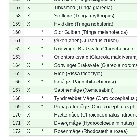
157
X
Tinksmed (Tringa glareola)
158
X
Sortklire (Tringa erythropus)
159
X
Hvidklire (Tringa nebularia)
160
*
Stor Gulben (Tringa melanoleuca)
161
*
Ørkenløber (Cursorius cursor)
162
X
*
Rødvinget Braksvale (Glareola pratinc
163
*
Orientbraksvale (Glareola maldivarum
164
X
*
Sortvinget Braksvale (Glareola nordm
165
X
Ride (Rissa tridactyla)
166
X
*
Ismåge (Pagophila eburnea)
167
X
Sabinemåge (Xema sabini)
168
*
Tyndnæbbet Måge (Chroicocephalus 
169
X
*
Bonapartemåge (Chroicocephalus phil
170
X
Hættemåge (Chroicocephalus ridibun
171
X
Dværgmåge (Hydrocoloeus minutus)
172
X
*
Rosenmåge (Rhodostethia rosea)