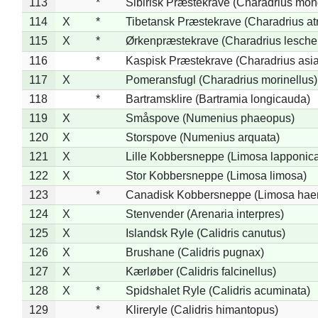
113
*
Sibirisk Præstekrave (Charadrius mon
114
X
*
Tibetansk Præstekrave (Charadrius atr
115
X
*
Ørkenpræstekrave (Charadrius leschen
116
*
Kaspisk Præstekrave (Charadrius asia
117
X
Pomeransfugl (Charadrius morinellus)
118
*
Bartramsklire (Bartramia longicauda)
119
X
Småspove (Numenius phaeopus)
120
X
Storspove (Numenius arquata)
121
X
Lille Kobbersneppe (Limosa lapponic
122
X
Stor Kobbersneppe (Limosa limosa)
123
*
Canadisk Kobbersneppe (Limosa hae
124
X
Stenvender (Arenaria interpres)
125
X
Islandsk Ryle (Calidris canutus)
126
X
Brushane (Calidris pugnax)
127
X
Kærløber (Calidris falcinellus)
128
X
*
Spidshalet Ryle (Calidris acuminata)
129
*
Klireryle (Calidris himantopus)