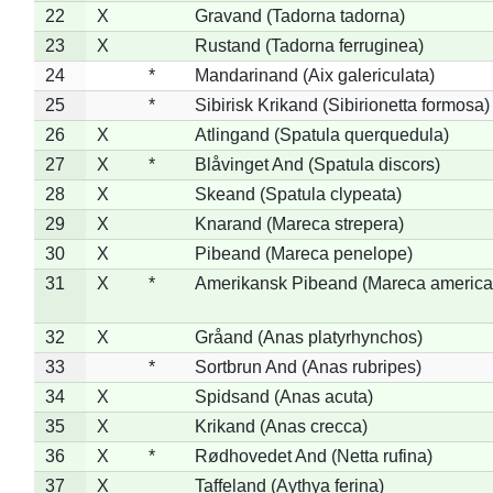
22
X
Gravand (Tadorna tadorna)
23
X
Rustand (Tadorna ferruginea)
24
*
Mandarinand (Aix galericulata)
25
*
Sibirisk Krikand (Sibirionetta formosa)
26
X
Atlingand (Spatula querquedula)
27
X
*
Blåvinget And (Spatula discors)
28
X
Skeand (Spatula clypeata)
29
X
Knarand (Mareca strepera)
30
X
Pibeand (Mareca penelope)
31
X
*
Amerikansk Pibeand (Mareca america
32
X
Gråand (Anas platyrhynchos)
33
*
Sortbrun And (Anas rubripes)
34
X
Spidsand (Anas acuta)
35
X
Krikand (Anas crecca)
36
X
*
Rødhovedet And (Netta rufina)
37
X
Taffeland (Aythya ferina)