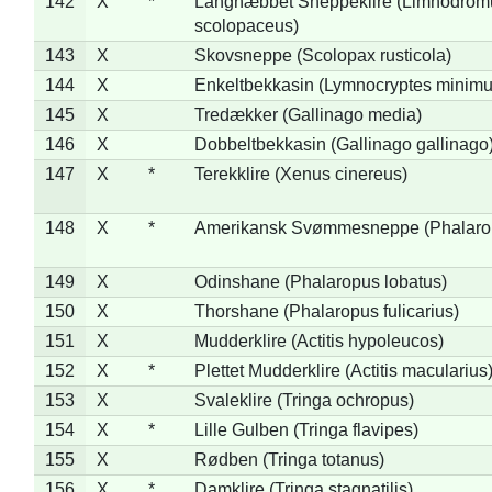
142
X
*
Langnæbbet Sneppeklire (Limnodrom
scolopaceus)
143
X
Skovsneppe (Scolopax rusticola)
144
X
Enkeltbekkasin (Lymnocryptes minimu
145
X
Tredækker (Gallinago media)
146
X
Dobbeltbekkasin (Gallinago gallinago
147
X
*
Terekklire (Xenus cinereus)
148
X
*
Amerikansk Svømmesneppe (Phalaropu
149
X
Odinshane (Phalaropus lobatus)
150
X
Thorshane (Phalaropus fulicarius)
151
X
Mudderklire (Actitis hypoleucos)
152
X
*
Plettet Mudderklire (Actitis macularius
153
X
Svaleklire (Tringa ochropus)
154
X
*
Lille Gulben (Tringa flavipes)
155
X
Rødben (Tringa totanus)
156
X
*
Damklire (Tringa stagnatilis)