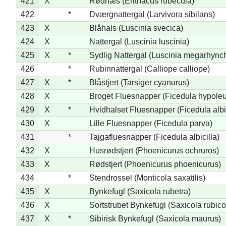
421
X
Rødhals (Erithacus rubecula)
422
*
Dværgnattergal (Larvivora sibilans)
423
X
Blåhals (Luscinia svecica)
424
X
Nattergal (Luscinia luscinia)
425
X
*
Sydlig Nattergal (Luscinia megarhync
426
*
Rubinnattergal (Calliope calliope)
427
X
*
Blåstjert (Tarsiger cyanurus)
428
X
Broget Fluesnapper (Ficedula hypole
429
X
*
Hvidhalset Fluesnapper (Ficedula albic
430
X
Lille Fluesnapper (Ficedula parva)
431
*
Tajgafluesnapper (Ficedula albicilla)
432
X
Husrødstjert (Phoenicurus ochruros)
433
X
Rødstjert (Phoenicurus phoenicurus)
434
*
Stendrossel (Monticola saxatilis)
435
X
Bynkefugl (Saxicola rubetra)
436
X
Sortstrubet Bynkefugl (Saxicola rubico
437
X
*
Sibirisk Bynkefugl (Saxicola maurus)