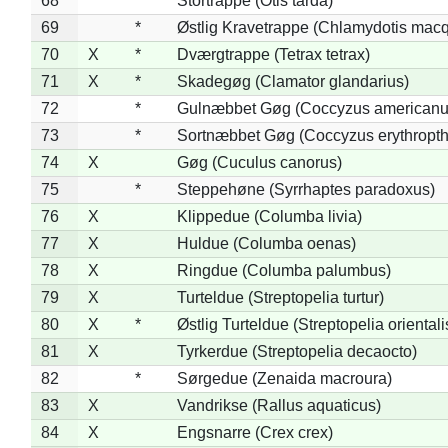
68
*
Stortrappe (Otis tarda)
69
*
Østlig Kravetrappe (Chlamydotis macq
70
X
*
Dværgtrappe (Tetrax tetrax)
71
X
*
Skadegøg (Clamator glandarius)
72
*
Gulnæbbet Gøg (Coccyzus americanu
73
*
Sortnæbbet Gøg (Coccyzus erythropt
74
X
Gøg (Cuculus canorus)
75
*
Steppehøne (Syrrhaptes paradoxus)
76
X
Klippedue (Columba livia)
77
X
Huldue (Columba oenas)
78
X
Ringdue (Columba palumbus)
79
X
Turteldue (Streptopelia turtur)
80
X
*
Østlig Turteldue (Streptopelia orientali
81
X
Tyrkerdue (Streptopelia decaocto)
82
*
Sørgedue (Zenaida macroura)
83
X
Vandrikse (Rallus aquaticus)
84
X
Engsnarre (Crex crex)