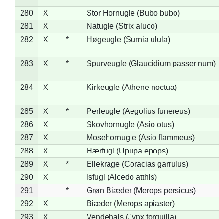
280
X
Stor Hornugle (Bubo bubo)
281
X
Natugle (Strix aluco)
282
X
*
Høgeugle (Surnia ulula)
283
X
*
Spurveugle (Glaucidium passerinum)
284
X
Kirkeugle (Athene noctua)
285
X
*
Perleugle (Aegolius funereus)
286
X
Skovhornugle (Asio otus)
287
X
Mosehornugle (Asio flammeus)
288
X
Hærfugl (Upupa epops)
289
X
*
Ellekrage (Coracias garrulus)
290
X
Isfugl (Alcedo atthis)
291
*
Grøn Biæder (Merops persicus)
292
X
Biæder (Merops apiaster)
293
X
Vendehals (Jynx torquilla)