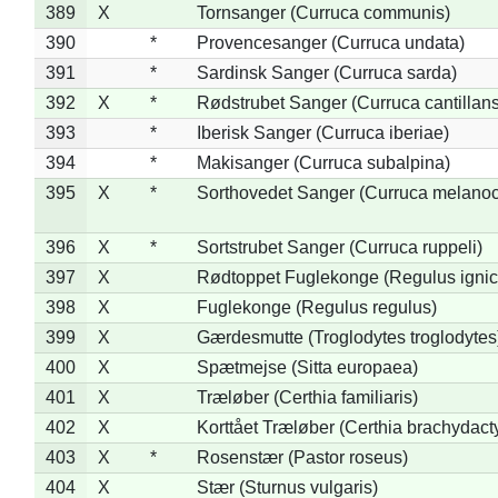
389
X
Tornsanger (Curruca communis)
390
*
Provencesanger (Curruca undata)
391
*
Sardinsk Sanger (Curruca sarda)
392
X
*
Rødstrubet Sanger (Curruca cantillans
393
*
Iberisk Sanger (Curruca iberiae)
394
*
Makisanger (Curruca subalpina)
395
X
*
Sorthovedet Sanger (Curruca melano
396
X
*
Sortstrubet Sanger (Curruca ruppeli)
397
X
Rødtoppet Fuglekonge (Regulus ignica
398
X
Fuglekonge (Regulus regulus)
399
X
Gærdesmutte (Troglodytes troglodytes
400
X
Spætmejse (Sitta europaea)
401
X
Træløber (Certhia familiaris)
402
X
Korttået Træløber (Certhia brachydact
403
X
*
Rosenstær (Pastor roseus)
404
X
Stær (Sturnus vulgaris)