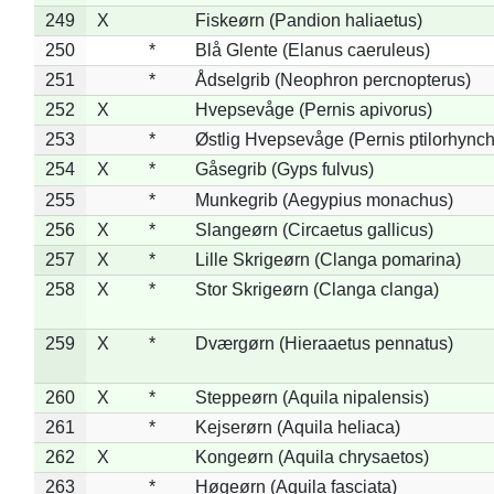
249
X
Fiskeørn (Pandion haliaetus)
250
*
Blå Glente (Elanus caeruleus)
251
*
Ådselgrib (Neophron percnopterus)
252
X
Hvepsevåge (Pernis apivorus)
253
*
Østlig Hvepsevåge (Pernis ptilorhync
254
X
*
Gåsegrib (Gyps fulvus)
255
*
Munkegrib (Aegypius monachus)
256
X
*
Slangeørn (Circaetus gallicus)
257
X
*
Lille Skrigeørn (Clanga pomarina)
258
X
*
Stor Skrigeørn (Clanga clanga)
259
X
*
Dværgørn (Hieraaetus pennatus)
260
X
*
Steppeørn (Aquila nipalensis)
261
*
Kejserørn (Aquila heliaca)
262
X
Kongeørn (Aquila chrysaetos)
263
*
Høgeørn (Aquila fasciata)