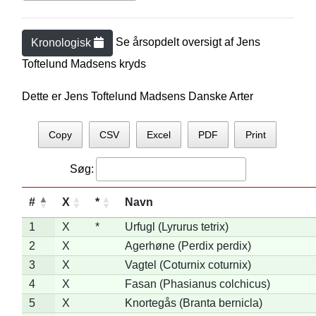
Se årsopdelt oversigt af
Jens
Kronologisk
Toftelund Madsen
s kryds
Dette er Jens Toftelund Madsens Danske Arter
Copy
CSV
Excel
PDF
Print
Søg:
#
X
*
Navn
1
X
*
Urfugl (Lyrurus tetrix)
2
X
Agerhøne (Perdix perdix)
3
X
Vagtel (Coturnix coturnix)
4
X
Fasan (Phasianus colchicus)
5
X
Knortegås (Branta bernicla)