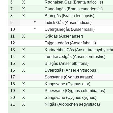
6
X
Rødhalset Gås (Branta ruficollis)
7
X
Canadagås (Branta canadensis)
8
X
Bramgås (Branta leucopsis)
9
*
Indisk Gås (Anser indicus)
10
*
Dværgsnegås (Anser rossii)
11
X
Grågås (Anser anser)
12
Tajgasædgås (Anser fabalis)
13
X
Kortnæbbet Gås (Anser brachyrhynch
14
X
Tundrasædgås (Anser serrirostris)
15
X
Blisgås (Anser albifrons)
16
X
Dværggås (Anser erythropus)
17
Sortsvane (Cygnus atratus)
18
X
Knopsvane (Cygnus olor)
19
X
Pibesvane (Cygnus columbianus)
20
X
Sangsvane (Cygnus cygnus)
21
X
Nilgås (Alopochen aegyptiaca)