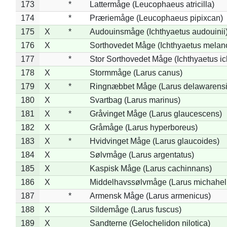
173
*
Lattermåge (Leucophaeus atricilla)
174
*
Præriemåge (Leucophaeus pipixcan)
175
X
*
Audouinsmåge (Ichthyaetus audouinii
176
X
Sorthovedet Måge (Ichthyaetus melan
177
*
Stor Sorthovedet Måge (Ichthyaetus ic
178
X
Stormmåge (Larus canus)
179
X
*
Ringnæbbet Måge (Larus delawarensi
180
X
Svartbag (Larus marinus)
181
X
*
Gråvinget Måge (Larus glaucescens)
182
X
Gråmåge (Larus hyperboreus)
183
X
*
Hvidvinget Måge (Larus glaucoides)
184
X
Sølvmåge (Larus argentatus)
185
X
Kaspisk Måge (Larus cachinnans)
186
X
Middelhavssølvmåge (Larus michahell
187
*
Armensk Måge (Larus armenicus)
188
X
Sildemåge (Larus fuscus)
189
X
Sandterne (Gelochelidon nilotica)