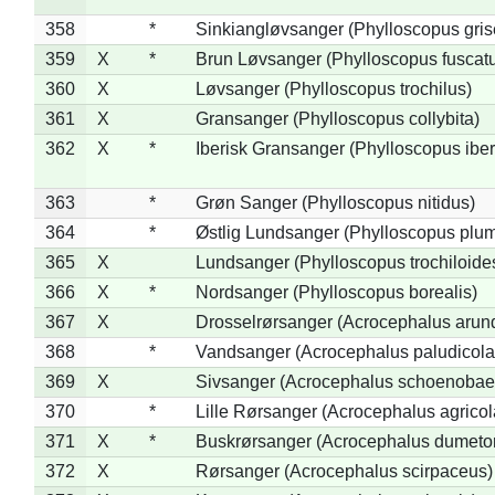
358
*
Sinkiangløvsanger (Phylloscopus gris
359
X
*
Brun Løvsanger (Phylloscopus fuscat
360
X
Løvsanger (Phylloscopus trochilus)
361
X
Gransanger (Phylloscopus collybita)
362
X
*
Iberisk Gransanger (Phylloscopus iber
363
*
Grøn Sanger (Phylloscopus nitidus)
364
*
Østlig Lundsanger (Phylloscopus plum
365
X
Lundsanger (Phylloscopus trochiloide
366
X
*
Nordsanger (Phylloscopus borealis)
367
X
Drosselrørsanger (Acrocephalus arun
368
*
Vandsanger (Acrocephalus paludicola
369
X
Sivsanger (Acrocephalus schoenobae
370
*
Lille Rørsanger (Acrocephalus agricol
371
X
*
Buskrørsanger (Acrocephalus dumeto
372
X
Rørsanger (Acrocephalus scirpaceus)