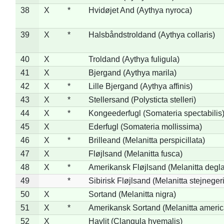
38
X
*
Hvidøjet And (Aythya nyroca)
39
X
*
Halsbåndstroldand (Aythya collaris)
40
X
Troldand (Aythya fuligula)
41
X
Bjergand (Aythya marila)
42
X
*
Lille Bjergand (Aythya affinis)
43
X
*
Stellersand (Polysticta stelleri)
44
X
*
Kongeederfugl (Somateria spectabilis
45
X
Ederfugl (Somateria mollissima)
46
X
*
Brilleand (Melanitta perspicillata)
47
X
Fløjlsand (Melanitta fusca)
48
X
*
Amerikansk Fløjlsand (Melanitta degla
49
*
Sibirisk Fløjlsand (Melanitta stejnegeri
50
X
Sortand (Melanitta nigra)
51
X
*
Amerikansk Sortand (Melanitta ameri
52
X
Havlit (Clangula hyemalis)