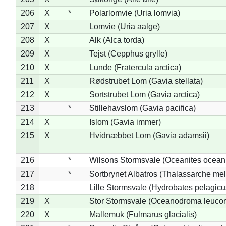
206
X
*
Polarlomvie (Uria lomvia)
207
X
Lomvie (Uria aalge)
208
X
Alk (Alca torda)
209
X
Tejst (Cepphus grylle)
210
X
Lunde (Fratercula arctica)
211
X
Rødstrubet Lom (Gavia stellata)
212
X
Sortstrubet Lom (Gavia arctica)
213
*
Stillehavslom (Gavia pacifica)
214
X
Islom (Gavia immer)
215
X
Hvidnæbbet Lom (Gavia adamsii)
216
*
Wilsons Stormsvale (Oceanites ocean
217
*
Sortbrynet Albatros (Thalassarche me
218
Lille Stormsvale (Hydrobates pelagicu
219
X
Stor Stormsvale (Oceanodroma leuco
220
X
Mallemuk (Fulmarus glacialis)