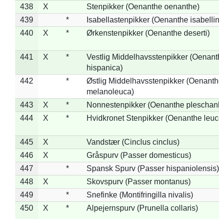
438
X
Stenpikker (Oenanthe oenanthe)
439
*
Isabellastenpikker (Oenanthe isabelli
440
X
*
Ørkenstenpikker (Oenanthe deserti)
441
X
*
Vestlig Middelhavsstenpikker (Oenant
hispanica)
442
*
Østlig Middelhavsstenpikker (Oenant
melanoleuca)
443
X
*
Nonnestenpikker (Oenanthe pleschan
444
X
*
Hvidkronet Stenpikker (Oenanthe leu
445
X
Vandstær (Cinclus cinclus)
446
X
Gråspurv (Passer domesticus)
447
*
Spansk Spurv (Passer hispaniolensis)
448
X
Skovspurv (Passer montanus)
449
*
Snefinke (Montifringilla nivalis)
450
X
*
Alpejernspurv (Prunella collaris)