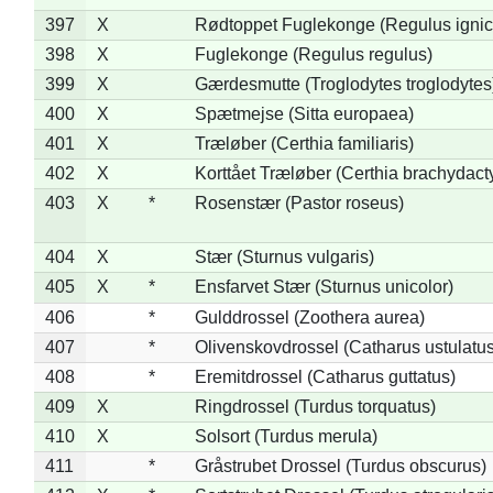
397
X
Rødtoppet Fuglekonge (Regulus ignica
398
X
Fuglekonge (Regulus regulus)
399
X
Gærdesmutte (Troglodytes troglodytes
400
X
Spætmejse (Sitta europaea)
401
X
Træløber (Certhia familiaris)
402
X
Korttået Træløber (Certhia brachydact
403
X
*
Rosenstær (Pastor roseus)
404
X
Stær (Sturnus vulgaris)
405
X
*
Ensfarvet Stær (Sturnus unicolor)
406
*
Gulddrossel (Zoothera aurea)
407
*
Olivenskovdrossel (Catharus ustulatus
408
*
Eremitdrossel (Catharus guttatus)
409
X
Ringdrossel (Turdus torquatus)
410
X
Solsort (Turdus merula)
411
*
Gråstrubet Drossel (Turdus obscurus)