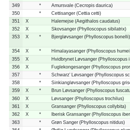
349
*
Amursvale (Cecropis daurica)
350
*
Cettisanger (Cettia cetti)
351
X
Halemejse (Aegithalos caudatus)
352
X
Skovsanger (Phylloscopus sibilatrix)
353
X
*
Bjergløvsanger (Phylloscopus bonelli)
354
X
*
Himalayasanger (Phylloscopus humei
355
X
Hvidbrynet Løvsanger (Phylloscopus i
356
X
Fuglekongesanger (Phylloscopus pror
357
*
Schwarz' Løvsanger (Phylloscopus sc
358
*
Sinkiangløvsanger (Phylloscopus gris
359
X
*
Brun Løvsanger (Phylloscopus fuscat
360
X
Løvsanger (Phylloscopus trochilus)
361
X
Gransanger (Phylloscopus collybita)
362
X
*
Iberisk Gransanger (Phylloscopus iber
363
*
Grøn Sanger (Phylloscopus nitidus)