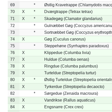
69
*
Østlig Kravetrappe (Chlamydotis macq
70
X
*
Dværgtrappe (Tetrax tetrax)
71
X
*
Skadegøg (Clamator glandarius)
72
*
Gulnæbbet Gøg (Coccyzus americanu
73
*
Sortnæbbet Gøg (Coccyzus erythropt
74
X
Gøg (Cuculus canorus)
75
*
Steppehøne (Syrrhaptes paradoxus)
76
X
Klippedue (Columba livia)
77
X
Huldue (Columba oenas)
78
X
Ringdue (Columba palumbus)
79
X
Turteldue (Streptopelia turtur)
80
X
*
Østlig Turteldue (Streptopelia orientali
81
X
Tyrkerdue (Streptopelia decaocto)
82
*
Sørgedue (Zenaida macroura)
83
X
Vandrikse (Rallus aquaticus)
84
X
Engsnarre (Crex crex)