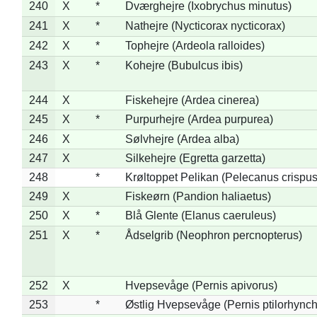
240
X
*
Dværghejre (Ixobrychus minutus)
241
X
*
Nathejre (Nycticorax nycticorax)
242
X
*
Tophejre (Ardeola ralloides)
243
X
*
Kohejre (Bubulcus ibis)
244
X
Fiskehejre (Ardea cinerea)
245
X
*
Purpurhejre (Ardea purpurea)
246
X
Sølvhejre (Ardea alba)
247
X
Silkehejre (Egretta garzetta)
248
*
Krøltoppet Pelikan (Pelecanus crispus
249
X
Fiskeørn (Pandion haliaetus)
250
X
*
Blå Glente (Elanus caeruleus)
251
X
*
Ådselgrib (Neophron percnopterus)
252
X
Hvepsevåge (Pernis apivorus)
253
*
Østlig Hvepsevåge (Pernis ptilorhync