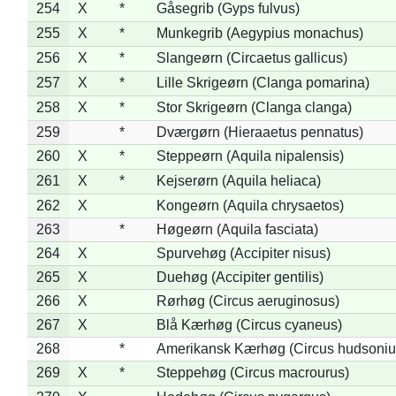
254
X
*
Gåsegrib (Gyps fulvus)
255
X
*
Munkegrib (Aegypius monachus)
256
X
*
Slangeørn (Circaetus gallicus)
257
X
*
Lille Skrigeørn (Clanga pomarina)
258
X
*
Stor Skrigeørn (Clanga clanga)
259
*
Dværgørn (Hieraaetus pennatus)
260
X
*
Steppeørn (Aquila nipalensis)
261
X
*
Kejserørn (Aquila heliaca)
262
X
Kongeørn (Aquila chrysaetos)
263
*
Høgeørn (Aquila fasciata)
264
X
Spurvehøg (Accipiter nisus)
265
X
Duehøg (Accipiter gentilis)
266
X
Rørhøg (Circus aeruginosus)
267
X
Blå Kærhøg (Circus cyaneus)
268
*
Amerikansk Kærhøg (Circus hudsoniu
269
X
*
Steppehøg (Circus macrourus)