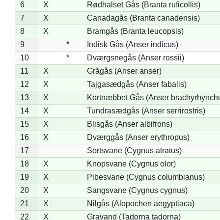
6
X
Rødhalset Gås (Branta ruficollis)
7
X
Canadagås (Branta canadensis)
8
X
Bramgås (Branta leucopsis)
9
*
Indisk Gås (Anser indicus)
10
*
Dværgsnegås (Anser rossii)
11
X
Grågås (Anser anser)
12
X
Tajgasædgås (Anser fabalis)
13
X
Kortnæbbet Gås (Anser brachyrhynch
14
X
Tundrasædgås (Anser serrirostris)
15
X
Blisgås (Anser albifrons)
16
X
Dværggås (Anser erythropus)
17
Sortsvane (Cygnus atratus)
18
X
Knopsvane (Cygnus olor)
19
X
Pibesvane (Cygnus columbianus)
20
X
Sangsvane (Cygnus cygnus)
21
X
Nilgås (Alopochen aegyptiaca)
22
X
Gravand (Tadorna tadorna)