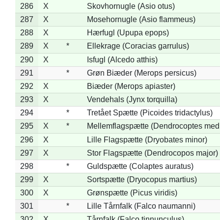
286
X
Skovhornugle (Asio otus)
287
X
Mosehornugle (Asio flammeus)
288
X
Hærfugl (Upupa epops)
289
X
*
Ellekrage (Coracias garrulus)
290
X
Isfugl (Alcedo atthis)
291
*
Grøn Biæder (Merops persicus)
292
X
Biæder (Merops apiaster)
293
X
Vendehals (Jynx torquilla)
294
*
Tretået Spætte (Picoides tridactylus)
295
X
*
Mellemflagspætte (Dendrocoptes med
296
X
Lille Flagspætte (Dryobates minor)
297
X
Stor Flagspætte (Dendrocopos major)
298
*
Guldspætte (Colaptes auratus)
299
X
Sortspætte (Dryocopus martius)
300
X
Grønspætte (Picus viridis)
301
*
Lille Tårnfalk (Falco naumanni)
302
X
Tårnfalk (Falco tinnunculus)