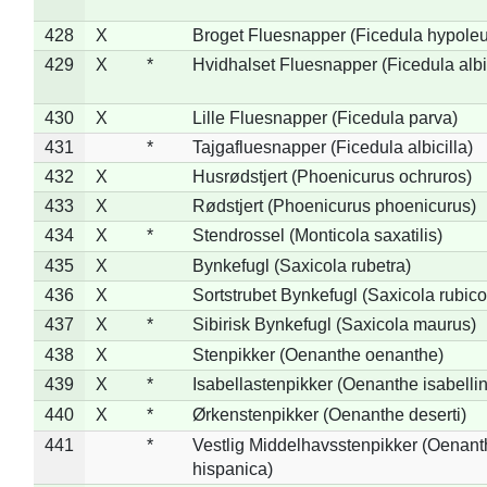
428
X
Broget Fluesnapper (Ficedula hypole
429
X
*
Hvidhalset Fluesnapper (Ficedula albic
430
X
Lille Fluesnapper (Ficedula parva)
431
*
Tajgafluesnapper (Ficedula albicilla)
432
X
Husrødstjert (Phoenicurus ochruros)
433
X
Rødstjert (Phoenicurus phoenicurus)
434
X
*
Stendrossel (Monticola saxatilis)
435
X
Bynkefugl (Saxicola rubetra)
436
X
Sortstrubet Bynkefugl (Saxicola rubico
437
X
*
Sibirisk Bynkefugl (Saxicola maurus)
438
X
Stenpikker (Oenanthe oenanthe)
439
X
*
Isabellastenpikker (Oenanthe isabelli
440
X
*
Ørkenstenpikker (Oenanthe deserti)
441
*
Vestlig Middelhavsstenpikker (Oenant
hispanica)