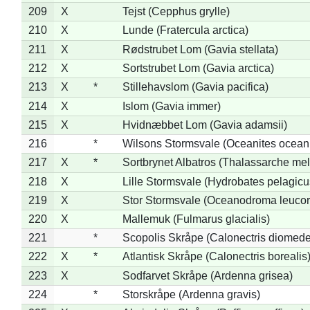
209
X
Tejst (Cepphus grylle)
210
X
Lunde (Fratercula arctica)
211
X
Rødstrubet Lom (Gavia stellata)
212
X
Sortstrubet Lom (Gavia arctica)
213
X
*
Stillehavslom (Gavia pacifica)
214
X
Islom (Gavia immer)
215
X
Hvidnæbbet Lom (Gavia adamsii)
216
*
Wilsons Stormsvale (Oceanites ocean
217
X
*
Sortbrynet Albatros (Thalassarche me
218
X
Lille Stormsvale (Hydrobates pelagicu
219
X
Stor Stormsvale (Oceanodroma leuco
220
X
Mallemuk (Fulmarus glacialis)
221
*
Scopolis Skråpe (Calonectris diomed
222
X
*
Atlantisk Skråpe (Calonectris borealis
223
X
Sodfarvet Skråpe (Ardenna grisea)
224
*
Storskråpe (Ardenna gravis)