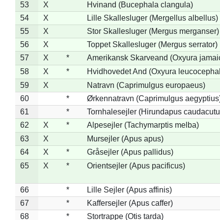
53
X
Hvinand (Bucephala clangula)
54
X
Lille Skallesluger (Mergellus albellus)
55
X
Stor Skallesluger (Mergus merganser)
56
X
Toppet Skallesluger (Mergus serrator)
57
X
*
Amerikansk Skarveand (Oxyura jamai
58
X
*
Hvidhovedet And (Oxyura leucocepha
59
X
Natravn (Caprimulgus europaeus)
60
*
Ørkennatravn (Caprimulgus aegyptius
61
*
Tornhalesejler (Hirundapus caudacutu
62
X
*
Alpesejler (Tachymarptis melba)
63
X
Mursejler (Apus apus)
64
X
*
Gråsejler (Apus pallidus)
65
X
*
Orientsejler (Apus pacificus)
66
*
Lille Sejler (Apus affinis)
67
*
Kaffersejler (Apus caffer)
68
*
Stortrappe (Otis tarda)