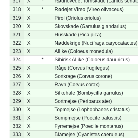
317
X
*
Rødhovedet Tornskade (Lanius senato
318
X
*
Rødøjet Vireo (Vireo olivaceus)
319
X
Pirol (Oriolus oriolus)
320
X
Skovskade (Garrulus glandarius)
321
X
Husskade (Pica pica)
322
X
Nøddekrige (Nucifraga caryocatactes)
323
X
Allike (Coloeus monedula)
324
*
Sibirisk Allike (Coloeus dauuricus)
325
X
Råge (Corvus frugilegus)
326
X
Sortkrage (Corvus corone)
327
X
Ravn (Corvus corax)
328
X
Silkehale (Bombycilla garrulus)
329
X
Sortmejse (Periparus ater)
330
X
Topmejse (Lophophanes cristatus)
331
X
Sumpmejse (Poecile palustris)
332
X
Fyrremejse (Poecile montanus)
333
X
Blåmejse (Cyanistes caeruleus)