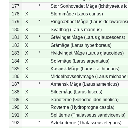
177
*
Stor Sorthovedet Måge (Ichthyaetus ic
178
X
Stormmåge (Larus canus)
179
X
*
Ringnæbbet Måge (Larus delawarensi
180
X
Svartbag (Larus marinus)
181
X
*
Gråvinget Måge (Larus glaucescens)
182
X
Gråmåge (Larus hyperboreus)
183
X
*
Hvidvinget Måge (Larus glaucoides)
184
X
Sølvmåge (Larus argentatus)
185
X
Kaspisk Måge (Larus cachinnans)
186
X
Middelhavssølvmåge (Larus michahell
187
*
Armensk Måge (Larus armenicus)
188
X
Sildemåge (Larus fuscus)
189
X
Sandterne (Gelochelidon nilotica)
190
X
Rovterne (Hydroprogne caspia)
191
X
Splitterne (Thalasseus sandvicensis)
192
*
Aztekerterne (Thalasseus elegans)