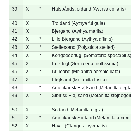
39
X
*
Halsbåndstroldand (Aythya collaris)
40
X
Troldand (Aythya fuligula)
41
X
Bjergand (Aythya marila)
42
X
*
Lille Bjergand (Aythya affinis)
43
X
*
Stellersand (Polysticta stelleri)
44
X
*
Kongeederfugl (Somateria spectabilis
45
X
Ederfugl (Somateria mollissima)
46
X
*
Brilleand (Melanitta perspicillata)
47
X
Fløjlsand (Melanitta fusca)
48
*
Amerikansk Fløjlsand (Melanitta degla
49
X
*
Sibirisk Fløjlsand (Melanitta stejnegeri
50
X
Sortand (Melanitta nigra)
51
X
*
Amerikansk Sortand (Melanitta ameri
52
X
Havlit (Clangula hyemalis)