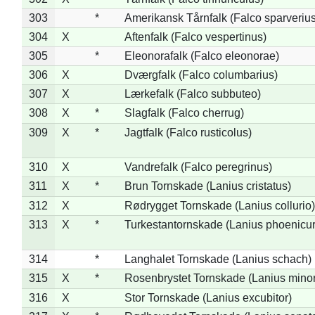
303
*
Amerikansk Tårnfalk (Falco sparverius
304
X
Aftenfalk (Falco vespertinus)
305
*
Eleonorafalk (Falco eleonorae)
306
X
Dværgfalk (Falco columbarius)
307
X
Lærkefalk (Falco subbuteo)
308
X
*
Slagfalk (Falco cherrug)
309
X
*
Jagtfalk (Falco rusticolus)
310
X
Vandrefalk (Falco peregrinus)
311
X
*
Brun Tornskade (Lanius cristatus)
312
X
Rødrygget Tornskade (Lanius collurio)
313
X
*
Turkestantornskade (Lanius phoenicur
314
*
Langhalet Tornskade (Lanius schach)
315
X
*
Rosenbrystet Tornskade (Lanius minor
316
X
Stor Tornskade (Lanius excubitor)