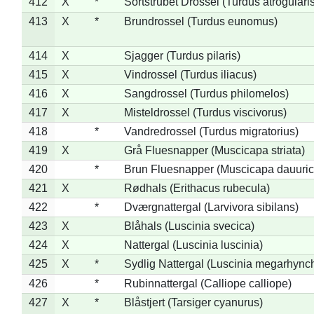
412
X
*
Sortstrubet Drossel (Turdus atrogularis
413
X
*
Brundrossel (Turdus eunomus)
414
X
Sjagger (Turdus pilaris)
415
X
Vindrossel (Turdus iliacus)
416
X
Sangdrossel (Turdus philomelos)
417
X
Misteldrossel (Turdus viscivorus)
418
*
Vandredrossel (Turdus migratorius)
419
X
Grå Fluesnapper (Muscicapa striata)
420
*
Brun Fluesnapper (Muscicapa dauuric
421
X
Rødhals (Erithacus rubecula)
422
*
Dværgnattergal (Larvivora sibilans)
423
X
Blåhals (Luscinia svecica)
424
X
Nattergal (Luscinia luscinia)
425
X
*
Sydlig Nattergal (Luscinia megarhync
426
*
Rubinnattergal (Calliope calliope)
427
X
*
Blåstjert (Tarsiger cyanurus)