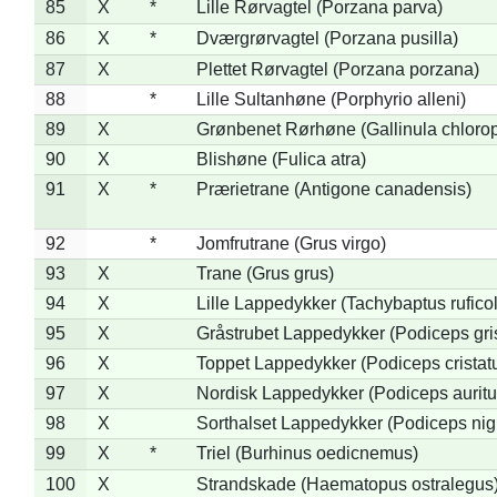
85
X
*
Lille Rørvagtel (Porzana parva)
86
X
*
Dværgrørvagtel (Porzana pusilla)
87
X
Plettet Rørvagtel (Porzana porzana)
88
*
Lille Sultanhøne (Porphyrio alleni)
89
X
Grønbenet Rørhøne (Gallinula chloro
90
X
Blishøne (Fulica atra)
91
X
*
Prærietrane (Antigone canadensis)
92
*
Jomfrutrane (Grus virgo)
93
X
Trane (Grus grus)
94
X
Lille Lappedykker (Tachybaptus ruficol
95
X
Gråstrubet Lappedykker (Podiceps gr
96
X
Toppet Lappedykker (Podiceps cristat
97
X
Nordisk Lappedykker (Podiceps auritu
98
X
Sorthalset Lappedykker (Podiceps nigri
99
X
*
Triel (Burhinus oedicnemus)
100
X
Strandskade (Haematopus ostralegus