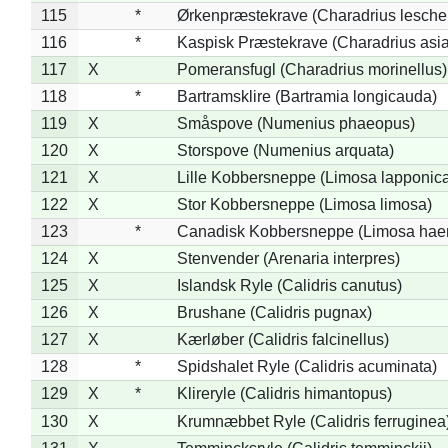
115
*
Ørkenpræstekrave (Charadrius leschen
116
*
Kaspisk Præstekrave (Charadrius asia
117
X
Pomeransfugl (Charadrius morinellus)
118
*
Bartramsklire (Bartramia longicauda)
119
X
Småspove (Numenius phaeopus)
120
X
Storspove (Numenius arquata)
121
X
Lille Kobbersneppe (Limosa lapponic
122
X
Stor Kobbersneppe (Limosa limosa)
123
*
Canadisk Kobbersneppe (Limosa hae
124
X
Stenvender (Arenaria interpres)
125
X
Islandsk Ryle (Calidris canutus)
126
X
Brushane (Calidris pugnax)
127
X
Kærløber (Calidris falcinellus)
128
*
Spidshalet Ryle (Calidris acuminata)
129
X
*
Klireryle (Calidris himantopus)
130
X
Krumnæbbet Ryle (Calidris ferruginea