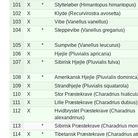
101
X
*
Stylteløber (Himantopus himantopus)
102
X
Klyde (Recurvirostra avosetta)
103
X
Vibe (Vanellus vanellus)
104
X
*
Steppevibe (Vanellus gregarius)
105
X
*
Sumpvibe (Vanellus leucurus)
106
X
Hjejle (Pluvialis apricaria)
107
X
*
Sibirisk Hjejle (Pluvialis fulva)
108
X
*
Amerikansk Hjejle (Pluvialis dominica
109
X
Strandhjejle (Pluvialis squatarola)
110
X
Stor Præstekrave (Charadrius hiaticul
111
X
Lille Præstekrave (Charadrius dubius)
112
X
Hvidbrystet Præstekrave (Charadrius
alexandrinus)
113
*
Sibirisk Præstekrave (Charadrius mon
114
X
*
Tibetansk Præstekrave (Charadrius atr