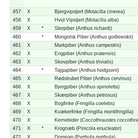
457
X
Bjergvipstjert (Motacilla cinerea)
458
X
Hvid Vipstjert (Motacilla alba)
459
X
*
Storpiber (Anthus richardi)
460
*
Mongolsk Piber (Anthus godlewskii)
461
X
Markpiber (Anthus campestris)
462
X
Engpiber (Anthus pratensis)
463
X
Skovpiber (Anthus trivialis)
464
*
Tajgapiber (Anthus hodgsoni)
465
X
Rødstrubet Piber (Anthus cervinus)
466
X
Bjergpiber (Anthus spinoletta)
467
X
Skærpiber (Anthus petrosus)
468
X
Bogfinke (Fringilla coelebs)
469
X
Kvækerfinke (Fringilla montifringilla)
470
X
Kernebider (Coccothraustes coccothra
471
X
*
Krognæb (Pinicola enucleator)
472
X
Dompap (Pyrrhula pyrrhula)