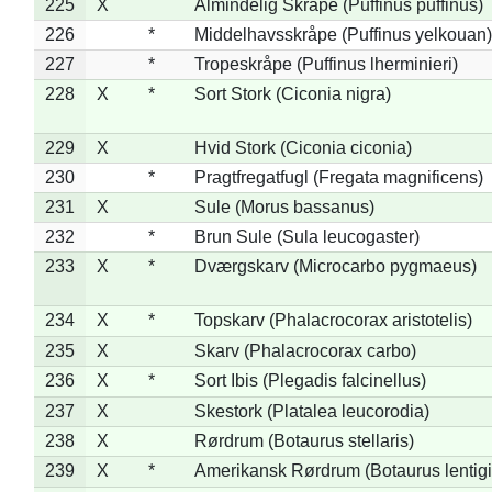
225
X
Almindelig Skråpe (Puffinus puffinus)
226
*
Middelhavsskråpe (Puffinus yelkouan)
227
*
Tropeskråpe (Puffinus lherminieri)
228
X
*
Sort Stork (Ciconia nigra)
229
X
Hvid Stork (Ciconia ciconia)
230
*
Pragtfregatfugl (Fregata magnificens)
231
X
Sule (Morus bassanus)
232
*
Brun Sule (Sula leucogaster)
233
X
*
Dværgskarv (Microcarbo pygmaeus)
234
X
*
Topskarv (Phalacrocorax aristotelis)
235
X
Skarv (Phalacrocorax carbo)
236
X
*
Sort Ibis (Plegadis falcinellus)
237
X
Skestork (Platalea leucorodia)
238
X
Rørdrum (Botaurus stellaris)
239
X
*
Amerikansk Rørdrum (Botaurus lentig