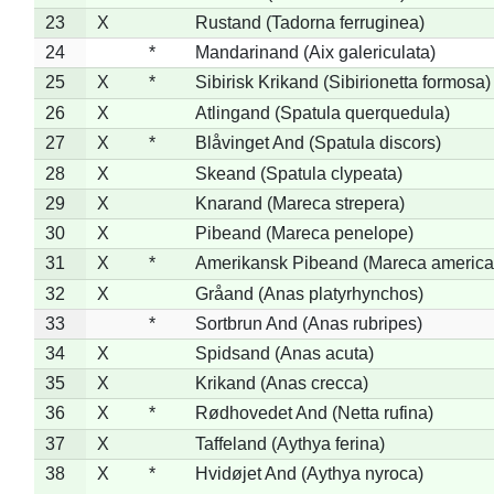
23
X
Rustand (Tadorna ferruginea)
24
*
Mandarinand (Aix galericulata)
25
X
*
Sibirisk Krikand (Sibirionetta formosa)
26
X
Atlingand (Spatula querquedula)
27
X
*
Blåvinget And (Spatula discors)
28
X
Skeand (Spatula clypeata)
29
X
Knarand (Mareca strepera)
30
X
Pibeand (Mareca penelope)
31
X
*
Amerikansk Pibeand (Mareca america
32
X
Gråand (Anas platyrhynchos)
33
*
Sortbrun And (Anas rubripes)
34
X
Spidsand (Anas acuta)
35
X
Krikand (Anas crecca)
36
X
*
Rødhovedet And (Netta rufina)
37
X
Taffeland (Aythya ferina)
38
X
*
Hvidøjet And (Aythya nyroca)