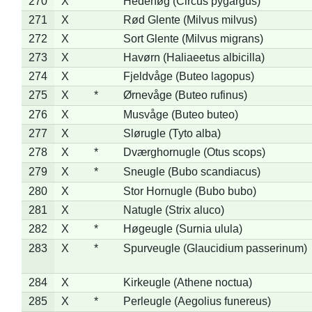
270
X
Hedehøg (Circus pygargus)
271
X
Rød Glente (Milvus milvus)
272
X
Sort Glente (Milvus migrans)
273
X
Havørn (Haliaeetus albicilla)
274
X
Fjeldvåge (Buteo lagopus)
275
X
*
Ørnevåge (Buteo rufinus)
276
X
Musvåge (Buteo buteo)
277
X
Slørugle (Tyto alba)
278
X
*
Dværghornugle (Otus scops)
279
X
*
Sneugle (Bubo scandiacus)
280
X
Stor Hornugle (Bubo bubo)
281
X
Natugle (Strix aluco)
282
X
*
Høgeugle (Surnia ulula)
283
X
*
Spurveugle (Glaucidium passerinum)
284
X
Kirkeugle (Athene noctua)
285
X
*
Perleugle (Aegolius funereus)