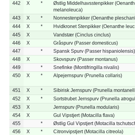
442
X
*
Østlig Middelhavsstenpikker (Oenant
melanoleuca)
443
X
*
Nonnestenpikker (Oenanthe pleschan
444
X
*
Hvidkronet Stenpikker (Oenanthe leu
445
X
Vandstær (Cinclus cinclus)
446
X
Gråspurv (Passer domesticus)
447
*
Spansk Spurv (Passer hispaniolensis)
448
X
Skovspurv (Passer montanus)
449
*
Snefinke (Montifringilla nivalis)
450
X
*
Alpejernspurv (Prunella collaris)
451
X
*
Sibirisk Jernspurv (Prunella montanell
452
X
*
Sortstrubet Jernspurv (Prunella atrogul
453
X
Jernspurv (Prunella modularis)
454
X
Gul Vipstjert (Motacilla flava)
455
*
Østlig Gul Vipstjert (Motacilla tschuts
456
X
*
Citronvipstjert (Motacilla citreola)