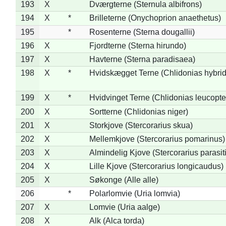
193
X
Dværgterne (Sternula albifrons)
194
X
*
Brilleterne (Onychoprion anaethetus)
195
*
Rosenterne (Sterna dougallii)
196
X
Fjordterne (Sterna hirundo)
197
X
Havterne (Sterna paradisaea)
198
X
*
Hvidskægget Terne (Chlidonias hybrid
199
X
*
Hvidvinget Terne (Chlidonias leucopte
200
X
Sortterne (Chlidonias niger)
201
X
Storkjove (Stercorarius skua)
202
X
Mellemkjove (Stercorarius pomarinus)
203
X
Almindelig Kjove (Stercorarius parasit
204
X
Lille Kjove (Stercorarius longicaudus)
205
X
Søkonge (Alle alle)
206
*
Polarlomvie (Uria lomvia)
207
X
Lomvie (Uria aalge)
208
X
Alk (Alca torda)