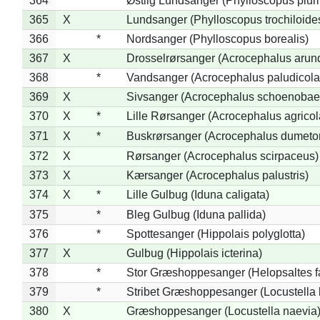
364
*
Østlig Lundsanger (Phylloscopus plum
365
X
Lundsanger (Phylloscopus trochiloide
366
*
Nordsanger (Phylloscopus borealis)
367
X
Drosselrørsanger (Acrocephalus arun
368
*
Vandsanger (Acrocephalus paludicola
369
X
Sivsanger (Acrocephalus schoenobae
370
X
*
Lille Rørsanger (Acrocephalus agricol
371
X
*
Buskrørsanger (Acrocephalus dumeto
372
X
Rørsanger (Acrocephalus scirpaceus)
373
X
Kærsanger (Acrocephalus palustris)
374
X
*
Lille Gulbug (Iduna caligata)
375
*
Bleg Gulbug (Iduna pallida)
376
*
Spottesanger (Hippolais polyglotta)
377
X
Gulbug (Hippolais icterina)
378
*
Stor Græshoppesanger (Helopsaltes fa
379
*
Stribet Græshoppesanger (Locustella 
380
X
Græshoppesanger (Locustella naevia