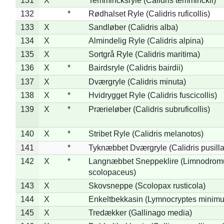
131
X
Temmincksryle (Calidris temminckii)
132
*
Rødhalset Ryle (Calidris ruficollis)
133
X
Sandløber (Calidris alba)
134
X
Almindelig Ryle (Calidris alpina)
135
X
Sortgrå Ryle (Calidris maritima)
136
X
*
Bairdsryle (Calidris bairdii)
137
X
Dværgryle (Calidris minuta)
138
X
*
Hvidrygget Ryle (Calidris fuscicollis)
139
X
*
Prærieløber (Calidris subruficollis)
140
X
*
Stribet Ryle (Calidris melanotos)
141
*
Tyknæbbet Dværgryle (Calidris pusilla
142
X
*
Langnæbbet Sneppeklire (Limnodrom
scolopaceus)
143
X
Skovsneppe (Scolopax rusticola)
144
X
Enkeltbekkasin (Lymnocryptes minimu
145
X
Tredækker (Gallinago media)