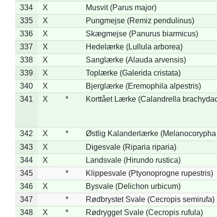
334
X
Musvit (Parus major)
335
X
Pungmejse (Remiz pendulinus)
336
X
Skægmejse (Panurus biarmicus)
337
X
Hedelærke (Lullula arborea)
338
X
Sanglærke (Alauda arvensis)
339
X
Toplærke (Galerida cristata)
340
X
Bjerglærke (Eremophila alpestris)
341
X
*
Korttået Lærke (Calandrella brachydac
342
X
*
Østlig Kalanderlærke (Melanocorypha
343
X
Digesvale (Riparia riparia)
344
X
Landsvale (Hirundo rustica)
345
*
Klippesvale (Ptyonoprogne rupestris)
346
X
Bysvale (Delichon urbicum)
347
*
Rødbrystet Svale (Cecropis semirufa)
348
X
*
Rødrygget Svale (Cecropis rufula)