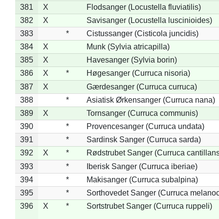
381
X
Flodsanger (Locustella fluviatilis)
382
X
Savisanger (Locustella luscinioides)
383
*
Cistussanger (Cisticola juncidis)
384
X
Munk (Sylvia atricapilla)
385
X
Havesanger (Sylvia borin)
386
X
*
Høgesanger (Curruca nisoria)
387
X
Gærdesanger (Curruca curruca)
388
*
Asiatisk Ørkensanger (Curruca nana)
389
X
Tornsanger (Curruca communis)
390
*
Provencesanger (Curruca undata)
391
*
Sardinsk Sanger (Curruca sarda)
392
X
*
Rødstrubet Sanger (Curruca cantillans
393
*
Iberisk Sanger (Curruca iberiae)
394
*
Makisanger (Curruca subalpina)
395
*
Sorthovedet Sanger (Curruca melano
396
X
*
Sortstrubet Sanger (Curruca ruppeli)