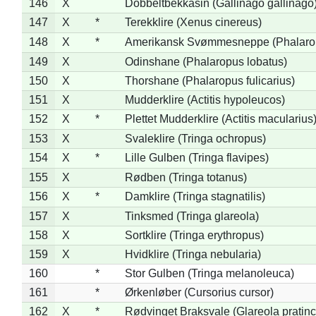
146
X
Dobbeltbekkasin (Gallinago gallinago
147
X
*
Terekklire (Xenus cinereus)
148
X
*
Amerikansk Svømmesneppe (Phalaropu
149
X
Odinshane (Phalaropus lobatus)
150
X
Thorshane (Phalaropus fulicarius)
151
X
Mudderklire (Actitis hypoleucos)
152
X
*
Plettet Mudderklire (Actitis macularius
153
X
Svaleklire (Tringa ochropus)
154
X
*
Lille Gulben (Tringa flavipes)
155
X
Rødben (Tringa totanus)
156
X
*
Damklire (Tringa stagnatilis)
157
X
Tinksmed (Tringa glareola)
158
X
Sortklire (Tringa erythropus)
159
X
Hvidklire (Tringa nebularia)
160
*
Stor Gulben (Tringa melanoleuca)
161
*
Ørkenløber (Cursorius cursor)
162
X
*
Rødvinget Braksvale (Glareola pratinc