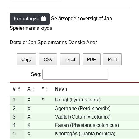
Se årsopdelt oversigt af
Jan
Kronologisk
Speiermann
s kryds
Dette er Jan Speiermanns Danske Arter
Copy
CSV
Excel
PDF
Print
Søg:
#
X
*
Navn
1
X
*
Urfugl (Lyrurus tetrix)
2
X
Agerhøne (Perdix perdix)
3
X
Vagtel (Coturnix coturnix)
4
X
Fasan (Phasianus colchicus)
5
X
Knortegås (Branta bernicla)