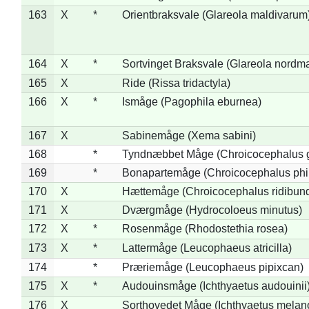
163
X
*
Orientbraksvale (Glareola maldivarum
164
X
*
Sortvinget Braksvale (Glareola nordm
165
X
Ride (Rissa tridactyla)
166
X
*
Ismåge (Pagophila eburnea)
167
X
Sabinemåge (Xema sabini)
168
*
Tyndnæbbet Måge (Chroicocephalus 
169
*
Bonapartemåge (Chroicocephalus phil
170
X
Hættemåge (Chroicocephalus ridibun
171
X
Dværgmåge (Hydrocoloeus minutus)
172
X
*
Rosenmåge (Rhodostethia rosea)
173
X
*
Lattermåge (Leucophaeus atricilla)
174
*
Præriemåge (Leucophaeus pipixcan)
175
X
*
Audouinsmåge (Ichthyaetus audouinii
176
X
Sorthovedet Måge (Ichthyaetus melan