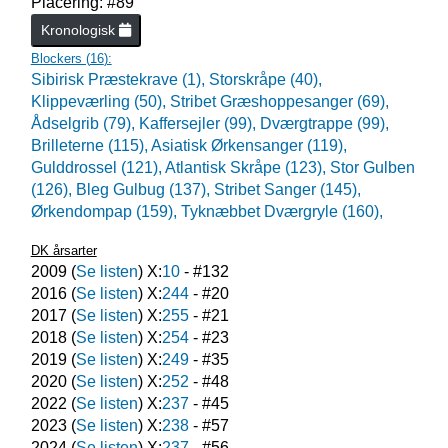
Placering: #89
Kronologisk
Blockers (
16
):
Sibirisk Præstekrave (1),
Storskråpe (40),
Klippeværling (50),
Stribet Græshoppesanger (69),
Ådselgrib (79),
Kaffersejler (99),
Dværgtrappe (99),
Brilleterne (115),
Asiatisk Ørkensanger (119),
Gulddrossel (121),
Atlantisk Skråpe (123),
Stor Gulben
(126),
Bleg Gulbug (137),
Stribet Sanger (145),
Ørkendompap (159),
Tyknæbbet Dværgryle (160),
DK årsarter
2009
(
Se listen
) X:
10
- #
132
2016
(
Se listen
) X:
244
- #
20
2017
(
Se listen
) X:
255
- #
21
2018
(
Se listen
) X:
254
- #
23
2019
(
Se listen
) X:
249
- #
35
2020
(
Se listen
) X:
252
- #
48
2022
(
Se listen
) X:
237
- #
45
2023
(
Se listen
) X:
238
- #
57
2024
(
Se listen
) X:
237
- #
56