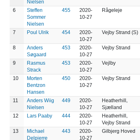
Nielsen
6
Steffen
455
2020-
Rågeleje
Sommer
10-27
Nielsen
7
Poul Ulrik
454
2020-
Vejby Strand (S)
10-27
8
Anders
453
2020-
Vejby Strand
Søgaard
10-27
9
Rasmus
453
2020-
Vejlby
Strack
10-27
10
Morten
450
2020-
Vejby Strand
Bentzon
10-27
Hansen
11
Anders Wiig
449
2020-
Heatherhill,
Nielsen
10-27
Sjælland
12
Lars Paaby
444
2020-
Heatherhill,
10-27
Vejby Strand
13
Michael
443
2020-
Gilbjerg Hoved
Delpierre
10-27