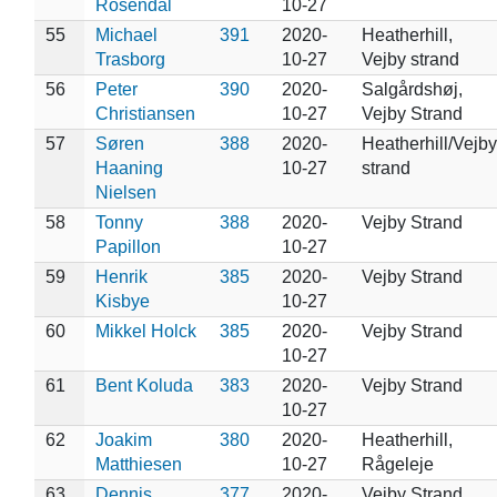
Rosendal
10-27
55
Michael
391
2020-
Heatherhill,
Trasborg
10-27
Vejby strand
56
Peter
390
2020-
Salgårdshøj,
Christiansen
10-27
Vejby Strand
57
Søren
388
2020-
Heatherhill/Vejby
Haaning
10-27
strand
Nielsen
58
Tonny
388
2020-
Vejby Strand
Papillon
10-27
59
Henrik
385
2020-
Vejby Strand
Kisbye
10-27
60
Mikkel Holck
385
2020-
Vejby Strand
10-27
61
Bent Koluda
383
2020-
Vejby Strand
10-27
62
Joakim
380
2020-
Heatherhill,
Matthiesen
10-27
Rågeleje
63
Dennis
377
2020-
Vejby Strand