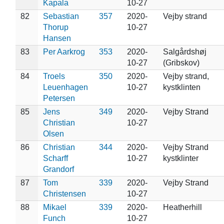
Kapala
10-27
82
Sebastian
357
2020-
Vejby strand
Thorup
10-27
Hansen
83
Per Aarkrog
353
2020-
Salgårdshøj
10-27
(Gribskov)
84
Troels
350
2020-
Vejby strand,
Leuenhagen
10-27
kystklinten
Petersen
85
Jens
349
2020-
Vejby Strand
Christian
10-27
Olsen
86
Christian
344
2020-
Vejby Strand
Scharff
10-27
kystklinter
Grandorf
87
Tom
339
2020-
Vejby Strand
Christensen
10-27
88
Mikael
339
2020-
Heatherhill
Funch
10-27