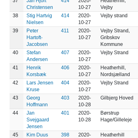
37
Jan Hjort
414
2020-
Heatherhill,
Christensen
10-27
Vejby
38
Stig Hartvig
414
2020-
Vejby strand
Nielsen
10-27
39
Peter
411
2020-
Vejby Strand,
Hartoft-
10-27
Gribskov
Jacobsen
Kommune
40
Stefan
407
2020-
Vejby Strand
Andersen
10-27
41
Henrik
406
2020-
Heatherhill,
Korsbæk
10-27
Nordsjælland
42
Lars Jensen
404
2020-
Vejby Strand
Kruse
10-27
43
Georg
403
2020-
Gilbjerg Hoved
Hoffmann
10-28
44
Jan
401
2020-
Børstrup
Svejgaard
10-28
Hage/Gilleleje
Jensen
45
Kim Duus
398
2020-
Heatherhill