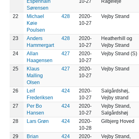
Espenhain
10-27
Rågeleje
Sørensen
22
Michael
428
2020-
Vejby Strand
Køie
10-27
Poulsen
23
Anders
428
2020-
Heatherhill og
Hammergart
10-27
Vejby Strand
24
Allan
427
2020-
Vejby Strand (S)
Haagensen
10-27
25
Klaus
427
2020-
Vejby Strand
Malling
10-27
Olsen
26
Leif
424
2020-
Salgårdshøj,
Frederiksen
10-27
Vejby strand
27
Per Bo
424
2020-
Vejby Strand,
Hansen
10-27
Salgårdshøj
28
Lars Grøn
424
2020-
Gilbjerg Hoved
10-28
29
Brian
424
2020-
Vejby Strand,