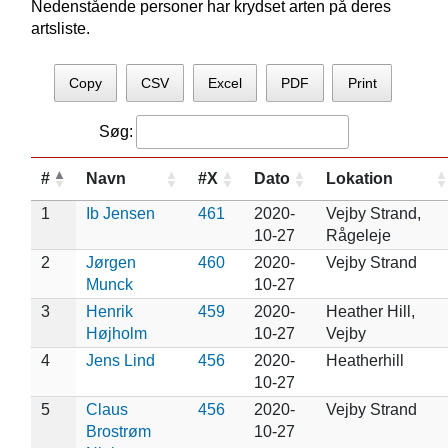
Nedenstående personer har krydset arten på deres
artsliste.
Copy
CSV
Excel
PDF
Print
Søg:
#
Navn
#X
Dato
Lokation
1
Ib Jensen
461
2020-
Vejby Strand,
10-27
Rågeleje
2
Jørgen
460
2020-
Vejby Strand
Munck
10-27
3
Henrik
459
2020-
Heather Hill,
Højholm
10-27
Vejby
4
Jens Lind
456
2020-
Heatherhill
10-27
5
Claus
456
2020-
Vejby Strand
Brostrøm
10-27