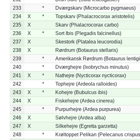
233
*
Dværgskarv (Microcarbo pygmaeus)
234
X
*
Topskarv (Phalacrocorax aristotelis)
235
X
Skarv (Phalacrocorax carbo)
236
X
*
Sort Ibis (Plegadis falcinellus)
237
X
Skestork (Platalea leucorodia)
238
X
Rørdrum (Botaurus stellaris)
239
*
Amerikansk Rørdrum (Botaurus lentig
240
*
Dværghejre (Ixobrychus minutus)
241
X
*
Nathejre (Nycticorax nycticorax)
242
*
Tophejre (Ardeola ralloides)
243
X
*
Kohejre (Bubulcus ibis)
244
X
Fiskehejre (Ardea cinerea)
245
*
Purpurhejre (Ardea purpurea)
246
X
Sølvhejre (Ardea alba)
247
X
Silkehejre (Egretta garzetta)
248
*
Krøltoppet Pelikan (Pelecanus crispus