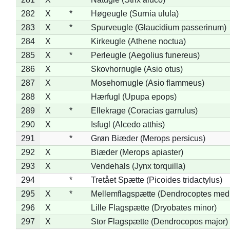
282
X
*
Høgeugle (Surnia ulula)
283
X
*
Spurveugle (Glaucidium passerinum)
284
X
Kirkeugle (Athene noctua)
285
X
*
Perleugle (Aegolius funereus)
286
X
Skovhornugle (Asio otus)
287
X
Mosehornugle (Asio flammeus)
288
X
Hærfugl (Upupa epops)
289
X
*
Ellekrage (Coracias garrulus)
290
X
Isfugl (Alcedo atthis)
291
*
Grøn Biæder (Merops persicus)
292
X
Biæder (Merops apiaster)
293
X
Vendehals (Jynx torquilla)
294
*
Tretået Spætte (Picoides tridactylus)
295
X
*
Mellemflagspætte (Dendrocoptes med
296
X
Lille Flagspætte (Dryobates minor)
297
X
Stor Flagspætte (Dendrocopos major)