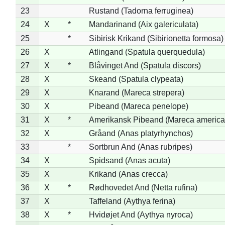
23
Rustand (Tadorna ferruginea)
24
X
*
Mandarinand (Aix galericulata)
25
*
Sibirisk Krikand (Sibirionetta formosa)
26
X
Atlingand (Spatula querquedula)
27
X
*
Blåvinget And (Spatula discors)
28
X
Skeand (Spatula clypeata)
29
X
Knarand (Mareca strepera)
30
X
Pibeand (Mareca penelope)
31
X
*
Amerikansk Pibeand (Mareca america
32
X
Gråand (Anas platyrhynchos)
33
*
Sortbrun And (Anas rubripes)
34
X
Spidsand (Anas acuta)
35
X
Krikand (Anas crecca)
36
X
*
Rødhovedet And (Netta rufina)
37
X
Taffeland (Aythya ferina)
38
X
*
Hvidøjet And (Aythya nyroca)