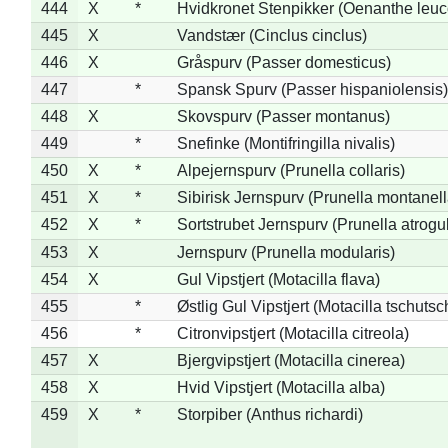
444
X
*
Hvidkronet Stenpikker (Oenanthe leu
445
X
Vandstær (Cinclus cinclus)
446
X
Gråspurv (Passer domesticus)
447
*
Spansk Spurv (Passer hispaniolensis)
448
X
Skovspurv (Passer montanus)
449
*
Snefinke (Montifringilla nivalis)
450
X
*
Alpejernspurv (Prunella collaris)
451
X
*
Sibirisk Jernspurv (Prunella montanell
452
X
*
Sortstrubet Jernspurv (Prunella atrogul
453
X
Jernspurv (Prunella modularis)
454
X
Gul Vipstjert (Motacilla flava)
455
*
Østlig Gul Vipstjert (Motacilla tschuts
456
*
Citronvipstjert (Motacilla citreola)
457
X
Bjergvipstjert (Motacilla cinerea)
458
X
Hvid Vipstjert (Motacilla alba)
459
X
*
Storpiber (Anthus richardi)