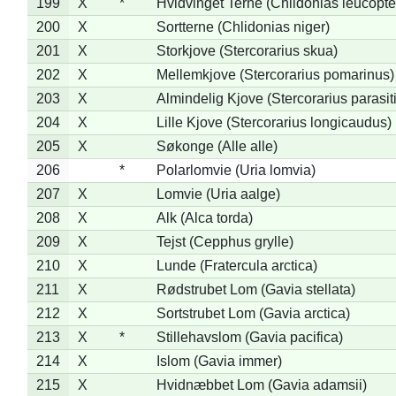
199
X
*
Hvidvinget Terne (Chlidonias leucopte
200
X
Sortterne (Chlidonias niger)
201
X
Storkjove (Stercorarius skua)
202
X
Mellemkjove (Stercorarius pomarinus)
203
X
Almindelig Kjove (Stercorarius parasit
204
X
Lille Kjove (Stercorarius longicaudus)
205
X
Søkonge (Alle alle)
206
*
Polarlomvie (Uria lomvia)
207
X
Lomvie (Uria aalge)
208
X
Alk (Alca torda)
209
X
Tejst (Cepphus grylle)
210
X
Lunde (Fratercula arctica)
211
X
Rødstrubet Lom (Gavia stellata)
212
X
Sortstrubet Lom (Gavia arctica)
213
X
*
Stillehavslom (Gavia pacifica)
214
X
Islom (Gavia immer)
215
X
Hvidnæbbet Lom (Gavia adamsii)