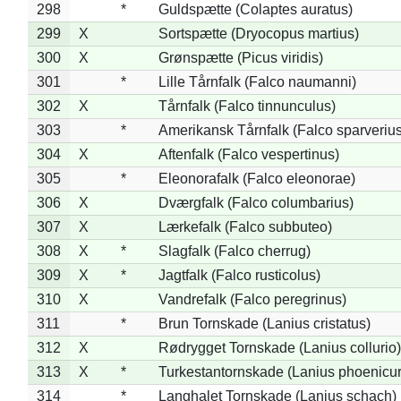
298
*
Guldspætte (Colaptes auratus)
299
X
Sortspætte (Dryocopus martius)
300
X
Grønspætte (Picus viridis)
301
*
Lille Tårnfalk (Falco naumanni)
302
X
Tårnfalk (Falco tinnunculus)
303
*
Amerikansk Tårnfalk (Falco sparverius
304
X
Aftenfalk (Falco vespertinus)
305
*
Eleonorafalk (Falco eleonorae)
306
X
Dværgfalk (Falco columbarius)
307
X
Lærkefalk (Falco subbuteo)
308
X
*
Slagfalk (Falco cherrug)
309
X
*
Jagtfalk (Falco rusticolus)
310
X
Vandrefalk (Falco peregrinus)
311
*
Brun Tornskade (Lanius cristatus)
312
X
Rødrygget Tornskade (Lanius collurio)
313
X
*
Turkestantornskade (Lanius phoenicur
314
*
Langhalet Tornskade (Lanius schach)