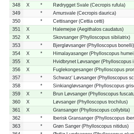
348
X
*
Rødrygget Svale (Cecropis rufula)
349
*
Amursvale (Cecropis daurica)
350
*
Cettisanger (Cettia cetti)
351
X
Halemejse (Aegithalos caudatus)
352
X
Skovsanger (Phylloscopus sibilatrix)
353
*
Bjergløvsanger (Phylloscopus bonelli)
354
X
*
Himalayasanger (Phylloscopus humei
355
X
Hvidbrynet Løvsanger (Phylloscopus i
356
X
Fuglekongesanger (Phylloscopus pror
357
*
Schwarz' Løvsanger (Phylloscopus sc
358
*
Sinkiangløvsanger (Phylloscopus gris
359
X
*
Brun Løvsanger (Phylloscopus fuscat
360
X
Løvsanger (Phylloscopus trochilus)
361
X
Gransanger (Phylloscopus collybita)
362
*
Iberisk Gransanger (Phylloscopus iber
363
*
Grøn Sanger (Phylloscopus nitidus)