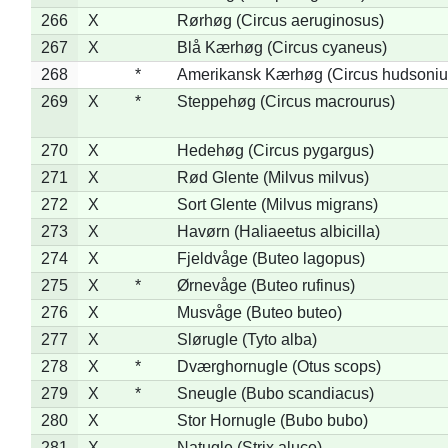
266
X
Rørhøg (Circus aeruginosus)
267
X
Blå Kærhøg (Circus cyaneus)
268
*
Amerikansk Kærhøg (Circus hudsoniu
269
X
*
Steppehøg (Circus macrourus)
270
X
Hedehøg (Circus pygargus)
271
X
Rød Glente (Milvus milvus)
272
X
Sort Glente (Milvus migrans)
273
X
Havørn (Haliaeetus albicilla)
274
X
Fjeldvåge (Buteo lagopus)
275
X
*
Ørnevåge (Buteo rufinus)
276
X
Musvåge (Buteo buteo)
277
X
Slørugle (Tyto alba)
278
X
*
Dværghornugle (Otus scops)
279
X
*
Sneugle (Bubo scandiacus)
280
X
Stor Hornugle (Bubo bubo)
281
X
Natugle (Strix aluco)