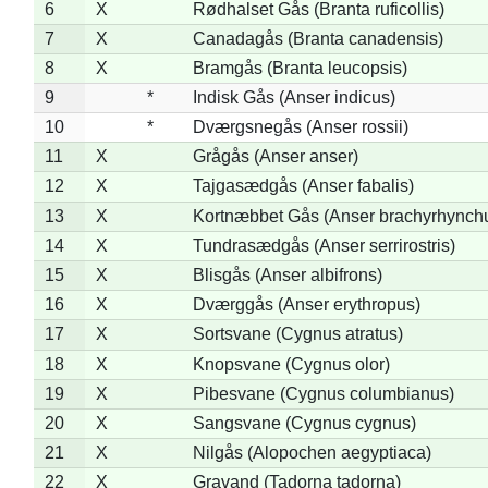
6
X
Rødhalset Gås (Branta ruficollis)
7
X
Canadagås (Branta canadensis)
8
X
Bramgås (Branta leucopsis)
9
*
Indisk Gås (Anser indicus)
10
*
Dværgsnegås (Anser rossii)
11
X
Grågås (Anser anser)
12
X
Tajgasædgås (Anser fabalis)
13
X
Kortnæbbet Gås (Anser brachyrhynch
14
X
Tundrasædgås (Anser serrirostris)
15
X
Blisgås (Anser albifrons)
16
X
Dværggås (Anser erythropus)
17
X
Sortsvane (Cygnus atratus)
18
X
Knopsvane (Cygnus olor)
19
X
Pibesvane (Cygnus columbianus)
20
X
Sangsvane (Cygnus cygnus)
21
X
Nilgås (Alopochen aegyptiaca)
22
X
Gravand (Tadorna tadorna)