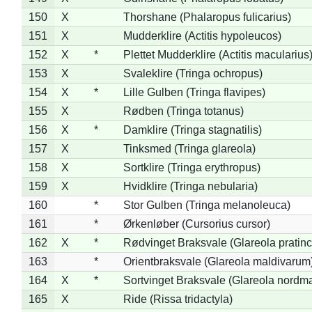
150
X
Thorshane (Phalaropus fulicarius)
151
X
Mudderklire (Actitis hypoleucos)
152
X
*
Plettet Mudderklire (Actitis macularius
153
X
Svaleklire (Tringa ochropus)
154
X
*
Lille Gulben (Tringa flavipes)
155
X
Rødben (Tringa totanus)
156
X
*
Damklire (Tringa stagnatilis)
157
X
Tinksmed (Tringa glareola)
158
X
Sortklire (Tringa erythropus)
159
X
Hvidklire (Tringa nebularia)
160
*
Stor Gulben (Tringa melanoleuca)
161
*
Ørkenløber (Cursorius cursor)
162
X
*
Rødvinget Braksvale (Glareola pratinc
163
*
Orientbraksvale (Glareola maldivarum
164
X
*
Sortvinget Braksvale (Glareola nordm
165
X
Ride (Rissa tridactyla)