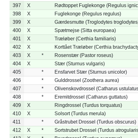
397
X
Rødtoppet Fuglekonge (Regulus ignica
398
X
Fuglekonge (Regulus regulus)
399
X
Gærdesmutte (Troglodytes troglodytes
400
X
Spætmejse (Sitta europaea)
401
X
Træløber (Certhia familiaris)
402
X
Korttået Træløber (Certhia brachydact
403
X
*
Rosenstær (Pastor roseus)
404
X
Stær (Sturnus vulgaris)
405
*
Ensfarvet Stær (Sturnus unicolor)
406
*
Gulddrossel (Zoothera aurea)
407
*
Olivenskovdrossel (Catharus ustulatus
408
*
Eremitdrossel (Catharus guttatus)
409
X
Ringdrossel (Turdus torquatus)
410
X
Solsort (Turdus merula)
411
*
Gråstrubet Drossel (Turdus obscurus)
412
X
*
Sortstrubet Drossel (Turdus atrogularis