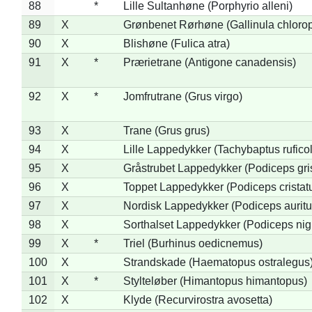
88
*
Lille Sultanhøne (Porphyrio alleni)
89
X
Grønbenet Rørhøne (Gallinula chloro
90
X
Blishøne (Fulica atra)
91
X
*
Prærietrane (Antigone canadensis)
92
X
*
Jomfrutrane (Grus virgo)
93
X
Trane (Grus grus)
94
X
Lille Lappedykker (Tachybaptus ruficol
95
X
Gråstrubet Lappedykker (Podiceps gr
96
X
Toppet Lappedykker (Podiceps cristat
97
X
Nordisk Lappedykker (Podiceps auritu
98
X
Sorthalset Lappedykker (Podiceps nigri
99
X
*
Triel (Burhinus oedicnemus)
100
X
Strandskade (Haematopus ostralegus
101
X
*
Stylteløber (Himantopus himantopus)
102
X
Klyde (Recurvirostra avosetta)