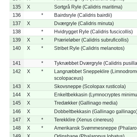
135
X
Sortgrå Ryle (Calidris maritima)
136
*
Bairdsryle (Calidris bairdii)
137
X
Dværgryle (Calidris minuta)
138
*
Hvidrygget Ryle (Calidris fuscicollis)
139
X
*
Prærieløber (Calidris subruficollis)
140
X
*
Stribet Ryle (Calidris melanotos)
141
*
Tyknæbbet Dværgryle (Calidris pusilla
142
X
*
Langnæbbet Sneppeklire (Limnodrom
scolopaceus)
143
X
Skovsneppe (Scolopax rusticola)
144
X
Enkeltbekkasin (Lymnocryptes minimu
145
X
Tredækker (Gallinago media)
146
X
Dobbeltbekkasin (Gallinago gallinago
147
X
*
Terekklire (Xenus cinereus)
148
X
*
Amerikansk Svømmesneppe (Phalaropu
149
X
Odinshane (Phalaropus lobatus)