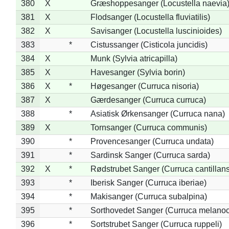
380
X
Græshoppesanger (Locustella naevia
381
X
Flodsanger (Locustella fluviatilis)
382
X
Savisanger (Locustella luscinioides)
383
*
Cistussanger (Cisticola juncidis)
384
X
Munk (Sylvia atricapilla)
385
X
Havesanger (Sylvia borin)
386
X
*
Høgesanger (Curruca nisoria)
387
X
Gærdesanger (Curruca curruca)
388
*
Asiatisk Ørkensanger (Curruca nana)
389
X
Tornsanger (Curruca communis)
390
*
Provencesanger (Curruca undata)
391
*
Sardinsk Sanger (Curruca sarda)
392
X
*
Rødstrubet Sanger (Curruca cantillans
393
*
Iberisk Sanger (Curruca iberiae)
394
*
Makisanger (Curruca subalpina)
395
*
Sorthovedet Sanger (Curruca melano
396
*
Sortstrubet Sanger (Curruca ruppeli)