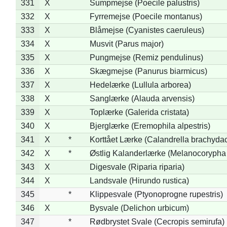
331
X
Sumpmejse (Poecile palustris)
332
X
Fyrremejse (Poecile montanus)
333
X
Blåmejse (Cyanistes caeruleus)
334
X
Musvit (Parus major)
335
X
Pungmejse (Remiz pendulinus)
336
X
Skægmejse (Panurus biarmicus)
337
X
Hedelærke (Lullula arborea)
338
X
Sanglærke (Alauda arvensis)
339
X
Toplærke (Galerida cristata)
340
X
Bjerglærke (Eremophila alpestris)
341
X
*
Korttået Lærke (Calandrella brachydac
342
X
*
Østlig Kalanderlærke (Melanocorypha
343
X
Digesvale (Riparia riparia)
344
X
Landsvale (Hirundo rustica)
345
*
Klippesvale (Ptyonoprogne rupestris)
346
X
Bysvale (Delichon urbicum)
347
*
Rødbrystet Svale (Cecropis semirufa)