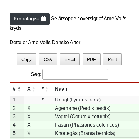
Se årsopdelt oversigt af
Arne Volf
s
Kronologisk
kryds
Dette er Arne Volfs Danske Arter
Copy
CSV
Excel
PDF
Print
Søg:
#
X
*
Navn
1
*
Urfugl (Lyrurus tetrix)
2
X
Agerhøne (Perdix perdix)
3
X
Vagtel (Coturnix coturnix)
4
X
Fasan (Phasianus colchicus)
5
X
Knortegås (Branta bernicla)