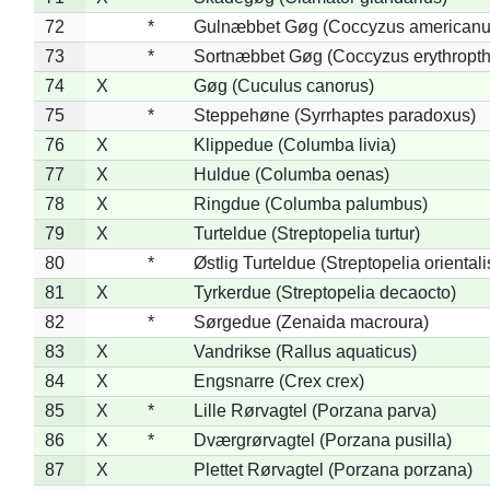
72
*
Gulnæbbet Gøg (Coccyzus americanu
73
*
Sortnæbbet Gøg (Coccyzus erythropt
74
X
Gøg (Cuculus canorus)
75
*
Steppehøne (Syrrhaptes paradoxus)
76
X
Klippedue (Columba livia)
77
X
Huldue (Columba oenas)
78
X
Ringdue (Columba palumbus)
79
X
Turteldue (Streptopelia turtur)
80
*
Østlig Turteldue (Streptopelia orientali
81
X
Tyrkerdue (Streptopelia decaocto)
82
*
Sørgedue (Zenaida macroura)
83
X
Vandrikse (Rallus aquaticus)
84
X
Engsnarre (Crex crex)
85
X
*
Lille Rørvagtel (Porzana parva)
86
X
*
Dværgrørvagtel (Porzana pusilla)
87
X
Plettet Rørvagtel (Porzana porzana)