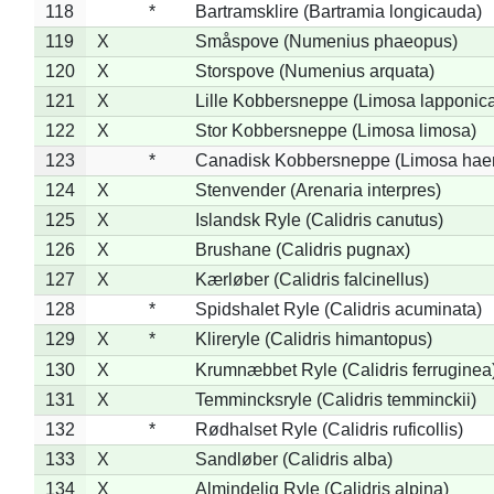
118
*
Bartramsklire (Bartramia longicauda)
119
X
Småspove (Numenius phaeopus)
120
X
Storspove (Numenius arquata)
121
X
Lille Kobbersneppe (Limosa lapponic
122
X
Stor Kobbersneppe (Limosa limosa)
123
*
Canadisk Kobbersneppe (Limosa hae
124
X
Stenvender (Arenaria interpres)
125
X
Islandsk Ryle (Calidris canutus)
126
X
Brushane (Calidris pugnax)
127
X
Kærløber (Calidris falcinellus)
128
*
Spidshalet Ryle (Calidris acuminata)
129
X
*
Klireryle (Calidris himantopus)
130
X
Krumnæbbet Ryle (Calidris ferruginea
131
X
Temmincksryle (Calidris temminckii)
132
*
Rødhalset Ryle (Calidris ruficollis)
133
X
Sandløber (Calidris alba)
134
X
Almindelig Ryle (Calidris alpina)