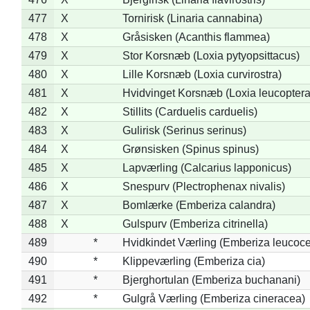
477
X
Tornirisk (Linaria cannabina)
478
X
Gråsisken (Acanthis flammea)
479
X
Stor Korsnæb (Loxia pytyopsittacus)
480
X
Lille Korsnæb (Loxia curvirostra)
481
X
Hvidvinget Korsnæb (Loxia leucoptera
482
X
Stillits (Carduelis carduelis)
483
X
Gulirisk (Serinus serinus)
484
X
Grønsisken (Spinus spinus)
485
X
Lapværling (Calcarius lapponicus)
486
X
Snespurv (Plectrophenax nivalis)
487
X
Bomlærke (Emberiza calandra)
488
X
Gulspurv (Emberiza citrinella)
489
*
Hvidkindet Værling (Emberiza leucoc
490
*
Klippeværling (Emberiza cia)
491
*
Bjerghortulan (Emberiza buchanani)
492
*
Gulgrå Værling (Emberiza cineracea)