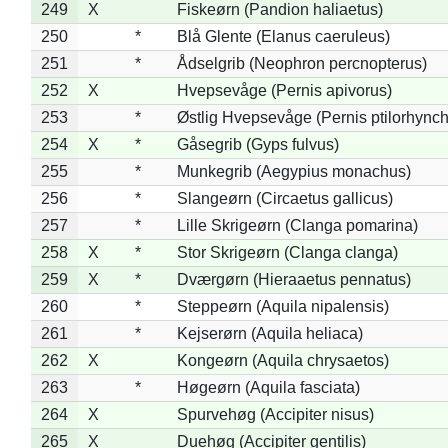
249
X
Fiskeørn (Pandion haliaetus)
250
*
Blå Glente (Elanus caeruleus)
251
*
Ådselgrib (Neophron percnopterus)
252
X
Hvepsevåge (Pernis apivorus)
253
*
Østlig Hvepsevåge (Pernis ptilorhync
254
X
*
Gåsegrib (Gyps fulvus)
255
*
Munkegrib (Aegypius monachus)
256
*
Slangeørn (Circaetus gallicus)
257
*
Lille Skrigeørn (Clanga pomarina)
258
X
*
Stor Skrigeørn (Clanga clanga)
259
X
*
Dværgørn (Hieraaetus pennatus)
260
*
Steppeørn (Aquila nipalensis)
261
*
Kejserørn (Aquila heliaca)
262
X
Kongeørn (Aquila chrysaetos)
263
*
Høgeørn (Aquila fasciata)
264
X
Spurvehøg (Accipiter nisus)
265
X
Duehøg (Accipiter gentilis)