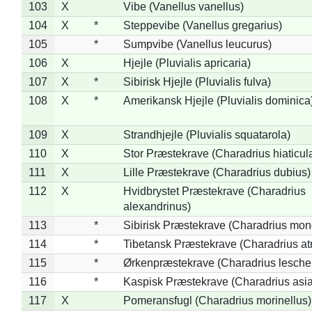
103
X
Vibe (Vanellus vanellus)
104
X
*
Steppevibe (Vanellus gregarius)
105
*
Sumpvibe (Vanellus leucurus)
106
X
Hjejle (Pluvialis apricaria)
107
X
*
Sibirisk Hjejle (Pluvialis fulva)
108
X
*
Amerikansk Hjejle (Pluvialis dominica
109
X
Strandhjejle (Pluvialis squatarola)
110
X
Stor Præstekrave (Charadrius hiaticul
111
X
Lille Præstekrave (Charadrius dubius)
112
X
Hvidbrystet Præstekrave (Charadrius
alexandrinus)
113
*
Sibirisk Præstekrave (Charadrius mon
114
*
Tibetansk Præstekrave (Charadrius atr
115
*
Ørkenpræstekrave (Charadrius leschen
116
*
Kaspisk Præstekrave (Charadrius asia
117
X
Pomeransfugl (Charadrius morinellus)