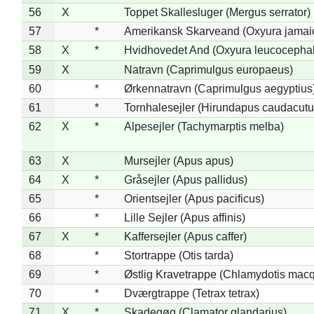
56
X
Toppet Skallesluger (Mergus serrator)
57
*
Amerikansk Skarveand (Oxyura jamai
58
X
*
Hvidhovedet And (Oxyura leucocepha
59
X
Natravn (Caprimulgus europaeus)
60
*
Ørkennatravn (Caprimulgus aegyptius
61
*
Tornhalesejler (Hirundapus caudacutu
62
X
*
Alpesejler (Tachymarptis melba)
63
X
Mursejler (Apus apus)
64
X
*
Gråsejler (Apus pallidus)
65
*
Orientsejler (Apus pacificus)
66
*
Lille Sejler (Apus affinis)
67
X
*
Kaffersejler (Apus caffer)
68
*
Stortrappe (Otis tarda)
69
*
Østlig Kravetrappe (Chlamydotis macq
70
*
Dværgtrappe (Tetrax tetrax)
71
X
*
Skadegøg (Clamator glandarius)