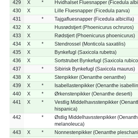
429
X
*
Hvidhalset Fluesnapper (Ficedula albic
430
X
Lille Fluesnapper (Ficedula parva)
431
*
Tajgafluesnapper (Ficedula albicilla)
432
X
Husrødstjert (Phoenicurus ochruros)
433
X
Rødstjert (Phoenicurus phoenicurus)
434
X
*
Stendrossel (Monticola saxatilis)
435
X
Bynkefugl (Saxicola rubetra)
436
X
Sortstrubet Bynkefugl (Saxicola rubico
437
*
Sibirisk Bynkefugl (Saxicola maurus)
438
X
Stenpikker (Oenanthe oenanthe)
439
X
*
Isabellastenpikker (Oenanthe isabelli
440
X
*
Ørkenstenpikker (Oenanthe deserti)
441
X
*
Vestlig Middelhavsstenpikker (Oenant
hispanica)
442
*
Østlig Middelhavsstenpikker (Oenant
melanoleuca)
443
X
*
Nonnestenpikker (Oenanthe pleschan