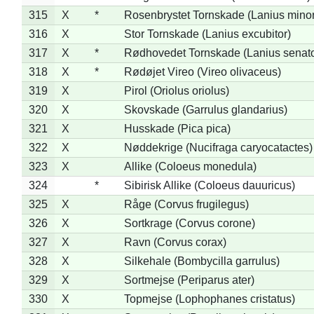
315
X
*
Rosenbrystet Tornskade (Lanius minor
316
X
Stor Tornskade (Lanius excubitor)
317
X
*
Rødhovedet Tornskade (Lanius senato
318
X
*
Rødøjet Vireo (Vireo olivaceus)
319
X
Pirol (Oriolus oriolus)
320
X
Skovskade (Garrulus glandarius)
321
X
Husskade (Pica pica)
322
X
Nøddekrige (Nucifraga caryocatactes)
323
X
Allike (Coloeus monedula)
324
*
Sibirisk Allike (Coloeus dauuricus)
325
X
Råge (Corvus frugilegus)
326
X
Sortkrage (Corvus corone)
327
X
Ravn (Corvus corax)
328
X
Silkehale (Bombycilla garrulus)
329
X
Sortmejse (Periparus ater)
330
X
Topmejse (Lophophanes cristatus)