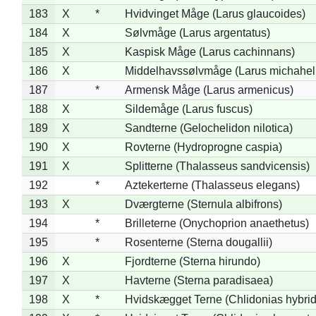
183
X
*
Hvidvinget Måge (Larus glaucoides)
184
X
Sølvmåge (Larus argentatus)
185
X
Kaspisk Måge (Larus cachinnans)
186
X
Middelhavssølvmåge (Larus michahell
187
*
Armensk Måge (Larus armenicus)
188
X
Sildemåge (Larus fuscus)
189
X
Sandterne (Gelochelidon nilotica)
190
X
Rovterne (Hydroprogne caspia)
191
X
Splitterne (Thalasseus sandvicensis)
192
*
Aztekerterne (Thalasseus elegans)
193
X
Dværgterne (Sternula albifrons)
194
*
Brilleterne (Onychoprion anaethetus)
195
*
Rosenterne (Sterna dougallii)
196
X
Fjordterne (Sterna hirundo)
197
X
Havterne (Sterna paradisaea)
198
X
*
Hvidskægget Terne (Chlidonias hybrid