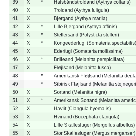
39
X
*
Halsbåndstroldand (Aythya collaris)
40
X
Troldand (Aythya fuligula)
41
X
Bjergand (Aythya marila)
42
X
*
Lille Bjergand (Aythya affinis)
43
X
*
Stellersand (Polysticta stelleri)
44
X
*
Kongeederfugl (Somateria spectabilis
45
X
Ederfugl (Somateria mollissima)
46
X
*
Brilleand (Melanitta perspicillata)
47
X
Fløjlsand (Melanitta fusca)
48
*
Amerikansk Fløjlsand (Melanitta degla
49
*
Sibirisk Fløjlsand (Melanitta stejnegeri
50
X
Sortand (Melanitta nigra)
51
X
*
Amerikansk Sortand (Melanitta ameri
52
X
Havlit (Clangula hyemalis)
53
X
Hvinand (Bucephala clangula)
54
X
Lille Skallesluger (Mergellus albellus)
55
X
Stor Skallesluger (Mergus merganser)