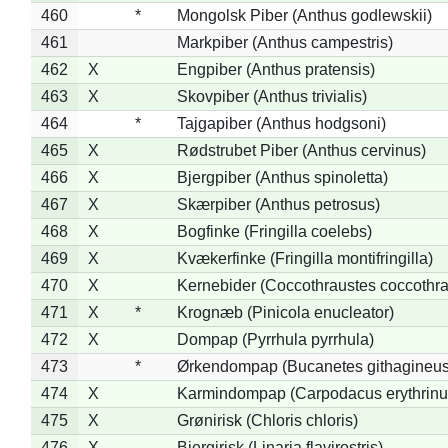
460
*
Mongolsk Piber (Anthus godlewskii)
461
Markpiber (Anthus campestris)
462
X
Engpiber (Anthus pratensis)
463
X
Skovpiber (Anthus trivialis)
464
*
Tajgapiber (Anthus hodgsoni)
465
X
Rødstrubet Piber (Anthus cervinus)
466
X
Bjergpiber (Anthus spinoletta)
467
X
Skærpiber (Anthus petrosus)
468
X
Bogfinke (Fringilla coelebs)
469
X
Kvækerfinke (Fringilla montifringilla)
470
X
Kernebider (Coccothraustes coccothra
471
X
*
Krognæb (Pinicola enucleator)
472
X
Dompap (Pyrrhula pyrrhula)
473
*
Ørkendompap (Bucanetes githagineus
474
X
Karmindompap (Carpodacus erythrinu
475
X
Grønirisk (Chloris chloris)
476
X
Bjergirisk (Linaria flavirostris)