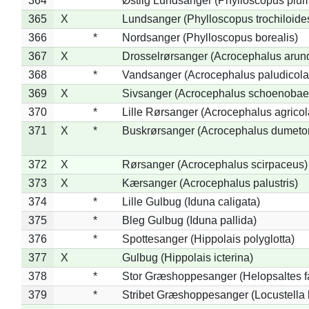
364
*
Østlig Lundsanger (Phylloscopus plum
365
X
Lundsanger (Phylloscopus trochiloide
366
*
Nordsanger (Phylloscopus borealis)
367
X
Drosselrørsanger (Acrocephalus arun
368
*
Vandsanger (Acrocephalus paludicola
369
X
Sivsanger (Acrocephalus schoenobae
370
*
Lille Rørsanger (Acrocephalus agricol
371
X
*
Buskrørsanger (Acrocephalus dumeto
372
X
Rørsanger (Acrocephalus scirpaceus)
373
X
Kærsanger (Acrocephalus palustris)
374
*
Lille Gulbug (Iduna caligata)
375
*
Bleg Gulbug (Iduna pallida)
376
*
Spottesanger (Hippolais polyglotta)
377
X
Gulbug (Hippolais icterina)
378
*
Stor Græshoppesanger (Helopsaltes fa
379
*
Stribet Græshoppesanger (Locustella 