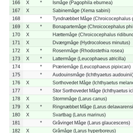
166
X
*
Ismåge (Pagophila eburnea)
167
X
Sabinemåge (Xema sabini)
168
*
Tyndnæbbet Måge (Chroicocephalus 
169
X
*
Bonapartemåge (Chroicocephalus phil
170
X
Hættemåge (Chroicocephalus ridibun
171
X
Dværgmåge (Hydrocoloeus minutus)
172
X
*
Rosenmåge (Rhodostethia rosea)
173
X
*
Lattermåge (Leucophaeus atricilla)
174
*
Præriemåge (Leucophaeus pipixcan)
175
*
Audouinsmåge (Ichthyaetus audouinii
176
X
Sorthovedet Måge (Ichthyaetus melan
177
*
Stor Sorthovedet Måge (Ichthyaetus ic
178
X
Stormmåge (Larus canus)
179
X
*
Ringnæbbet Måge (Larus delawarensi
180
X
Svartbag (Larus marinus)
181
*
Gråvinget Måge (Larus glaucescens)
182
X
Gråmåge (Larus hyperboreus)