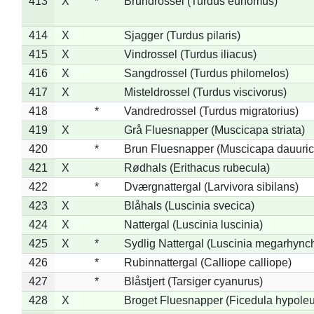
413
X
*
Brundrossel (Turdus eunomus)
414
X
Sjagger (Turdus pilaris)
415
X
Vindrossel (Turdus iliacus)
416
X
Sangdrossel (Turdus philomelos)
417
X
Misteldrossel (Turdus viscivorus)
418
*
Vandredrossel (Turdus migratorius)
419
X
Grå Fluesnapper (Muscicapa striata)
420
*
Brun Fluesnapper (Muscicapa dauuric
421
X
Rødhals (Erithacus rubecula)
422
*
Dværgnattergal (Larvivora sibilans)
423
X
Blåhals (Luscinia svecica)
424
X
Nattergal (Luscinia luscinia)
425
X
*
Sydlig Nattergal (Luscinia megarhync
426
*
Rubinnattergal (Calliope calliope)
427
*
Blåstjert (Tarsiger cyanurus)
428
X
Broget Fluesnapper (Ficedula hypole