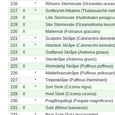
216
*
Wilsons Stormsvale (Oceanites ocean
217
X
*
Sortbrynet Albatros (Thalassarche me
218
X
Lille Stormsvale (Hydrobates pelagicu
219
X
Stor Stormsvale (Oceanodroma leuco
220
X
Mallemuk (Fulmarus glacialis)
221
*
Scopolis Skråpe (Calonectris diomed
222
X
*
Atlantisk Skråpe (Calonectris borealis
223
X
Sodfarvet Skråpe (Ardenna grisea)
224
*
Storskråpe (Ardenna gravis)
225
X
Almindelig Skråpe (Puffinus puffinus)
226
*
Middelhavsskråpe (Puffinus yelkouan)
227
*
Tropeskråpe (Puffinus lherminieri)
228
X
*
Sort Stork (Ciconia nigra)
229
X
Hvid Stork (Ciconia ciconia)
230
*
Pragtfregatfugl (Fregata magnificens)
231
X
Sule (Morus bassanus)
232
*
Brun Sule (Sula leucogaster)