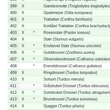
399
X
Gærdesmutte (Troglodytes troglodytes
400
X
Spætmejse (Sitta europaea)
401
X
Træløber (Certhia familiaris)
402
X
Korttået Træløber (Certhia brachydact
403
X
*
Rosenstær (Pastor roseus)
404
X
Stær (Sturnus vulgaris)
405
X
*
Ensfarvet Stær (Sturnus unicolor)
406
X
*
Gulddrossel (Zoothera aurea)
407
X
*
Olivenskovdrossel (Catharus ustulatus
408
*
Eremitdrossel (Catharus guttatus)
409
X
Ringdrossel (Turdus torquatus)
410
X
Solsort (Turdus merula)
411
*
Gråstrubet Drossel (Turdus obscurus)
412
X
*
Sortstrubet Drossel (Turdus atrogularis
413
X
*
Brundrossel (Turdus eunomus)
414
X
Sjagger (Turdus pilaris)