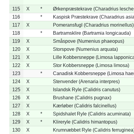
115
X
*
Ørkenpræstekrave (Charadrius leschen
116
*
Kaspisk Præstekrave (Charadrius asia
117
X
Pomeransfugl (Charadrius morinellus)
118
*
Bartramsklire (Bartramia longicauda)
119
X
Småspove (Numenius phaeopus)
120
X
Storspove (Numenius arquata)
121
X
Lille Kobbersneppe (Limosa lapponic
122
X
Stor Kobbersneppe (Limosa limosa)
123
*
Canadisk Kobbersneppe (Limosa hae
124
X
Stenvender (Arenaria interpres)
125
X
Islandsk Ryle (Calidris canutus)
126
X
Brushane (Calidris pugnax)
127
X
Kærløber (Calidris falcinellus)
128
X
*
Spidshalet Ryle (Calidris acuminata)
129
X
*
Klireryle (Calidris himantopus)
130
X
Krumnæbbet Ryle (Calidris ferruginea