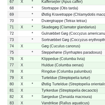
67
X
*
Kaffersejler (Apus caffer)
68
*
Stortrappe (Otis tarda)
69
*
Østlig Kravetrappe (Chlamydotis macq
70
*
Dværgtrappe (Tetrax tetrax)
71
X
*
Skadegøg (Clamator glandarius)
72
*
Gulnæbbet Gøg (Coccyzus americanu
73
*
Sortnæbbet Gøg (Coccyzus erythropt
74
X
Gøg (Cuculus canorus)
75
*
Steppehøne (Syrrhaptes paradoxus)
76
X
Klippedue (Columba livia)
77
X
Huldue (Columba oenas)
78
X
Ringdue (Columba palumbus)
79
X
Turteldue (Streptopelia turtur)
80
X
*
Østlig Turteldue (Streptopelia orientali
81
X
Tyrkerdue (Streptopelia decaocto)
82
X
*
Sørgedue (Zenaida macroura)
83
X
Vandrikse (Rallus aquaticus)