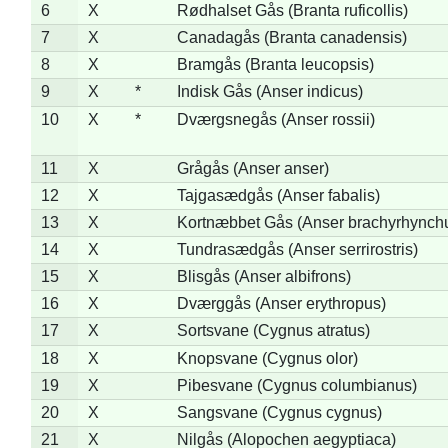
6
X
Rødhalset Gås (Branta ruficollis)
7
X
Canadagås (Branta canadensis)
8
X
Bramgås (Branta leucopsis)
9
X
*
Indisk Gås (Anser indicus)
10
X
*
Dværgsnegås (Anser rossii)
11
X
Grågås (Anser anser)
12
X
Tajgasædgås (Anser fabalis)
13
X
Kortnæbbet Gås (Anser brachyrhynch
14
X
Tundrasædgås (Anser serrirostris)
15
X
Blisgås (Anser albifrons)
16
X
Dværggås (Anser erythropus)
17
X
Sortsvane (Cygnus atratus)
18
X
Knopsvane (Cygnus olor)
19
X
Pibesvane (Cygnus columbianus)
20
X
Sangsvane (Cygnus cygnus)
21
X
Nilgås (Alopochen aegyptiaca)