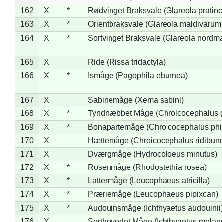
162
X
*
Rødvinget Braksvale (Glareola pratinc
163
X
*
Orientbraksvale (Glareola maldivarum
164
X
*
Sortvinget Braksvale (Glareola nordm
165
X
Ride (Rissa tridactyla)
166
X
*
Ismåge (Pagophila eburnea)
167
X
Sabinemåge (Xema sabini)
168
X
*
Tyndnæbbet Måge (Chroicocephalus 
169
X
*
Bonapartemåge (Chroicocephalus phil
170
X
Hættemåge (Chroicocephalus ridibun
171
X
Dværgmåge (Hydrocoloeus minutus)
172
X
*
Rosenmåge (Rhodostethia rosea)
173
X
*
Lattermåge (Leucophaeus atricilla)
174
X
*
Præriemåge (Leucophaeus pipixcan)
175
X
*
Audouinsmåge (Ichthyaetus audouinii
176
X
Sorthovedet Måge (Ichthyaetus melan