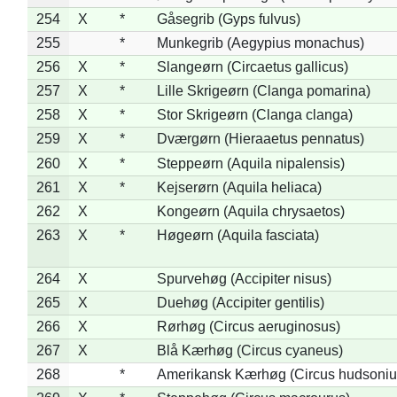
254
X
*
Gåsegrib (Gyps fulvus)
255
*
Munkegrib (Aegypius monachus)
256
X
*
Slangeørn (Circaetus gallicus)
257
X
*
Lille Skrigeørn (Clanga pomarina)
258
X
*
Stor Skrigeørn (Clanga clanga)
259
X
*
Dværgørn (Hieraaetus pennatus)
260
X
*
Steppeørn (Aquila nipalensis)
261
X
*
Kejserørn (Aquila heliaca)
262
X
Kongeørn (Aquila chrysaetos)
263
X
*
Høgeørn (Aquila fasciata)
264
X
Spurvehøg (Accipiter nisus)
265
X
Duehøg (Accipiter gentilis)
266
X
Rørhøg (Circus aeruginosus)
267
X
Blå Kærhøg (Circus cyaneus)
268
*
Amerikansk Kærhøg (Circus hudsoniu