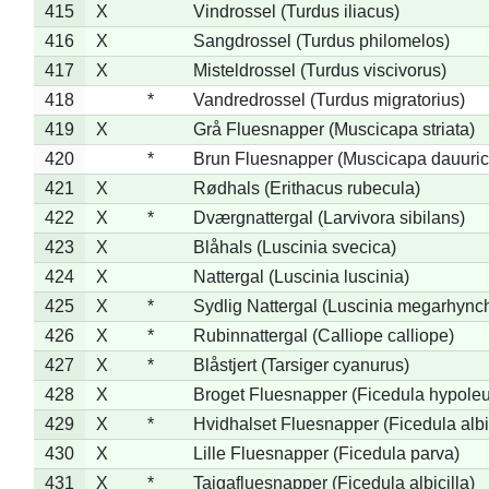
415
X
Vindrossel (Turdus iliacus)
416
X
Sangdrossel (Turdus philomelos)
417
X
Misteldrossel (Turdus viscivorus)
418
*
Vandredrossel (Turdus migratorius)
419
X
Grå Fluesnapper (Muscicapa striata)
420
*
Brun Fluesnapper (Muscicapa dauuric
421
X
Rødhals (Erithacus rubecula)
422
X
*
Dværgnattergal (Larvivora sibilans)
423
X
Blåhals (Luscinia svecica)
424
X
Nattergal (Luscinia luscinia)
425
X
*
Sydlig Nattergal (Luscinia megarhync
426
X
*
Rubinnattergal (Calliope calliope)
427
X
*
Blåstjert (Tarsiger cyanurus)
428
X
Broget Fluesnapper (Ficedula hypole
429
X
*
Hvidhalset Fluesnapper (Ficedula albic
430
X
Lille Fluesnapper (Ficedula parva)
431
X
*
Tajgafluesnapper (Ficedula albicilla)