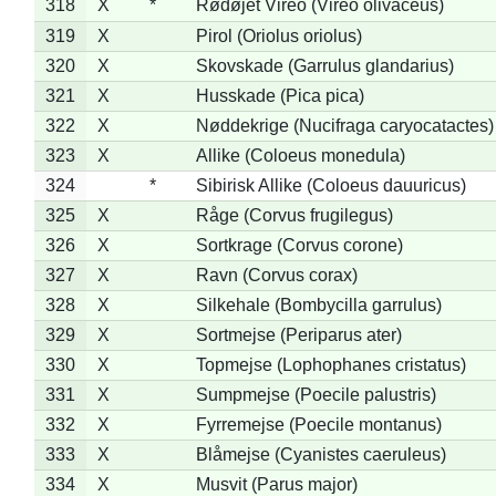
318
X
*
Rødøjet Vireo (Vireo olivaceus)
319
X
Pirol (Oriolus oriolus)
320
X
Skovskade (Garrulus glandarius)
321
X
Husskade (Pica pica)
322
X
Nøddekrige (Nucifraga caryocatactes)
323
X
Allike (Coloeus monedula)
324
*
Sibirisk Allike (Coloeus dauuricus)
325
X
Råge (Corvus frugilegus)
326
X
Sortkrage (Corvus corone)
327
X
Ravn (Corvus corax)
328
X
Silkehale (Bombycilla garrulus)
329
X
Sortmejse (Periparus ater)
330
X
Topmejse (Lophophanes cristatus)
331
X
Sumpmejse (Poecile palustris)
332
X
Fyrremejse (Poecile montanus)
333
X
Blåmejse (Cyanistes caeruleus)
334
X
Musvit (Parus major)