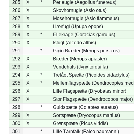
285
X
*
Perleugle (Aegolius funereus)
286
X
Skovhornugle (Asio otus)
287
X
Mosehornugle (Asio flammeus)
288
X
Hærfugl (Upupa epops)
289
X
*
Ellekrage (Coracias garrulus)
290
X
Isfugl (Alcedo atthis)
291
*
Grøn Biæder (Merops persicus)
292
X
Biæder (Merops apiaster)
293
X
Vendehals (Jynx torquilla)
294
X
*
Tretået Spætte (Picoides tridactylus)
295
X
*
Mellemflagspætte (Dendrocoptes med
296
X
Lille Flagspætte (Dryobates minor)
297
X
Stor Flagspætte (Dendrocopos major)
298
*
Guldspætte (Colaptes auratus)
299
X
Sortspætte (Dryocopus martius)
300
X
Grønspætte (Picus viridis)
301
*
Lille Tårnfalk (Falco naumanni)