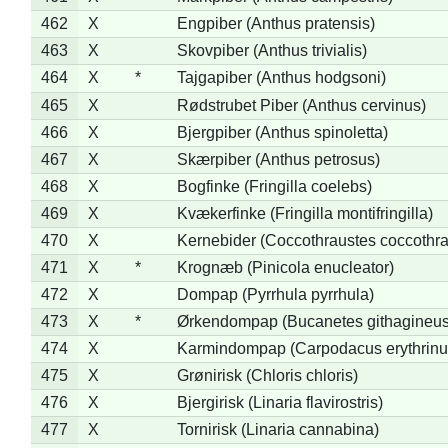
462
X
Engpiber (Anthus pratensis)
463
X
Skovpiber (Anthus trivialis)
464
X
*
Tajgapiber (Anthus hodgsoni)
465
X
Rødstrubet Piber (Anthus cervinus)
466
X
Bjergpiber (Anthus spinoletta)
467
X
Skærpiber (Anthus petrosus)
468
X
Bogfinke (Fringilla coelebs)
469
X
Kvækerfinke (Fringilla montifringilla)
470
X
Kernebider (Coccothraustes coccothra
471
X
*
Krognæb (Pinicola enucleator)
472
X
Dompap (Pyrrhula pyrrhula)
473
X
*
Ørkendompap (Bucanetes githagineus
474
X
Karmindompap (Carpodacus erythrinu
475
X
Grønirisk (Chloris chloris)
476
X
Bjergirisk (Linaria flavirostris)
477
X
Tornirisk (Linaria cannabina)