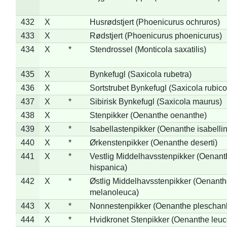
432
X
Husrødstjert (Phoenicurus ochruros)
433
X
Rødstjert (Phoenicurus phoenicurus)
434
X
*
Stendrossel (Monticola saxatilis)
435
X
Bynkefugl (Saxicola rubetra)
436
X
Sortstrubet Bynkefugl (Saxicola rubico
437
X
*
Sibirisk Bynkefugl (Saxicola maurus)
438
X
Stenpikker (Oenanthe oenanthe)
439
X
*
Isabellastenpikker (Oenanthe isabelli
440
X
*
Ørkenstenpikker (Oenanthe deserti)
441
X
*
Vestlig Middelhavsstenpikker (Oenant
hispanica)
442
X
*
Østlig Middelhavsstenpikker (Oenant
melanoleuca)
443
X
*
Nonnestenpikker (Oenanthe pleschan
444
X
*
Hvidkronet Stenpikker (Oenanthe leu