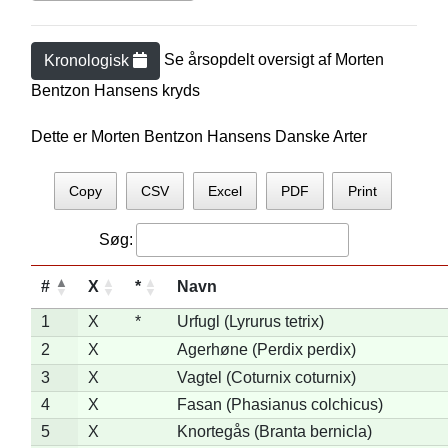
Se årsopdelt oversigt af
Morten
Kronologisk
Bentzon Hansen
s kryds
Dette er Morten Bentzon Hansens Danske Arter
Copy
CSV
Excel
PDF
Print
Søg:
#
X
*
Navn
1
X
*
Urfugl (Lyrurus tetrix)
2
X
Agerhøne (Perdix perdix)
3
X
Vagtel (Coturnix coturnix)
4
X
Fasan (Phasianus colchicus)
5
X
Knortegås (Branta bernicla)