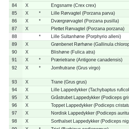
84
X
Engsnarre (Crex crex)
85
X
*
Lille Rørvagtel (Porzana parva)
86
X
*
Dværgrørvagtel (Porzana pusilla)
87
X
Plettet Rørvagtel (Porzana porzana)
88
*
Lille Sultanhøne (Porphyrio alleni)
89
X
Grønbenet Rørhøne (Gallinula chloro
90
X
Blishøne (Fulica atra)
91
X
*
Prærietrane (Antigone canadensis)
92
X
*
Jomfrutrane (Grus virgo)
93
X
Trane (Grus grus)
94
X
Lille Lappedykker (Tachybaptus ruficol
95
X
Gråstrubet Lappedykker (Podiceps gr
96
X
Toppet Lappedykker (Podiceps cristat
97
X
Nordisk Lappedykker (Podiceps auritu
98
X
Sorthalset Lappedykker (Podiceps nigri