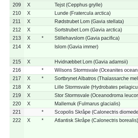
209
X
Tejst (Cepphus grylle)
210
X
Lunde (Fratercula arctica)
211
X
Rødstrubet Lom (Gavia stellata)
212
X
Sortstrubet Lom (Gavia arctica)
213
X
*
Stillehavslom (Gavia pacifica)
214
X
Islom (Gavia immer)
215
X
Hvidnæbbet Lom (Gavia adamsii)
216
*
Wilsons Stormsvale (Oceanites ocean
217
X
*
Sortbrynet Albatros (Thalassarche me
218
X
Lille Stormsvale (Hydrobates pelagicu
219
X
Stor Stormsvale (Oceanodroma leuco
220
X
Mallemuk (Fulmarus glacialis)
221
*
Scopolis Skråpe (Calonectris diomed
222
X
*
Atlantisk Skråpe (Calonectris borealis