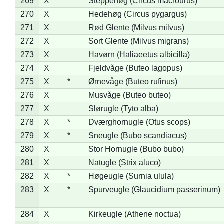
269
X
*
Steppehøg (Circus macrourus)
270
X
Hedehøg (Circus pygargus)
271
X
Rød Glente (Milvus milvus)
272
X
Sort Glente (Milvus migrans)
273
X
Havørn (Haliaeetus albicilla)
274
X
Fjeldvåge (Buteo lagopus)
275
X
*
Ørnevåge (Buteo rufinus)
276
X
Musvåge (Buteo buteo)
277
X
Slørugle (Tyto alba)
278
X
*
Dværghornugle (Otus scops)
279
X
*
Sneugle (Bubo scandiacus)
280
X
Stor Hornugle (Bubo bubo)
281
X
Natugle (Strix aluco)
282
X
*
Høgeugle (Surnia ulula)
283
X
*
Spurveugle (Glaucidium passerinum)
284
X
Kirkeugle (Athene noctua)