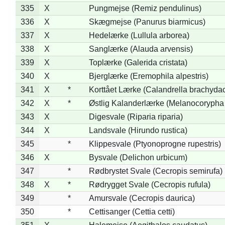
335
X
Pungmejse (Remiz pendulinus)
336
X
Skægmejse (Panurus biarmicus)
337
X
Hedelærke (Lullula arborea)
338
X
Sanglærke (Alauda arvensis)
339
X
Toplærke (Galerida cristata)
340
X
Bjerglærke (Eremophila alpestris)
341
X
*
Korttået Lærke (Calandrella brachydac
342
X
*
Østlig Kalanderlærke (Melanocorypha
343
X
Digesvale (Riparia riparia)
344
X
Landsvale (Hirundo rustica)
345
*
Klippesvale (Ptyonoprogne rupestris)
346
X
Bysvale (Delichon urbicum)
347
*
Rødbrystet Svale (Cecropis semirufa)
348
X
*
Rødrygget Svale (Cecropis rufula)
349
*
Amursvale (Cecropis daurica)
350
*
Cettisanger (Cettia cetti)