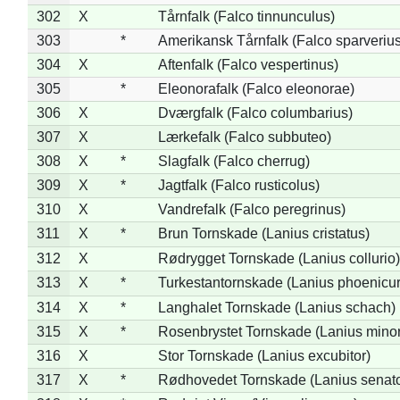
302
X
Tårnfalk (Falco tinnunculus)
303
*
Amerikansk Tårnfalk (Falco sparverius
304
X
Aftenfalk (Falco vespertinus)
305
*
Eleonorafalk (Falco eleonorae)
306
X
Dværgfalk (Falco columbarius)
307
X
Lærkefalk (Falco subbuteo)
308
X
*
Slagfalk (Falco cherrug)
309
X
*
Jagtfalk (Falco rusticolus)
310
X
Vandrefalk (Falco peregrinus)
311
X
*
Brun Tornskade (Lanius cristatus)
312
X
Rødrygget Tornskade (Lanius collurio)
313
X
*
Turkestantornskade (Lanius phoenicur
314
X
*
Langhalet Tornskade (Lanius schach)
315
X
*
Rosenbrystet Tornskade (Lanius minor
316
X
Stor Tornskade (Lanius excubitor)
317
X
*
Rødhovedet Tornskade (Lanius senato