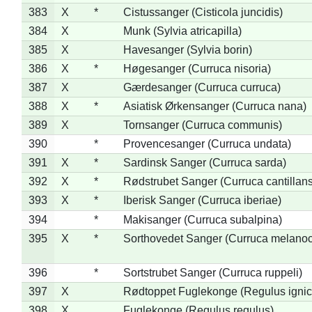
383
X
*
Cistussanger (Cisticola juncidis)
384
X
Munk (Sylvia atricapilla)
385
X
Havesanger (Sylvia borin)
386
X
*
Høgesanger (Curruca nisoria)
387
X
Gærdesanger (Curruca curruca)
388
X
*
Asiatisk Ørkensanger (Curruca nana)
389
X
Tornsanger (Curruca communis)
390
*
Provencesanger (Curruca undata)
391
X
*
Sardinsk Sanger (Curruca sarda)
392
X
*
Rødstrubet Sanger (Curruca cantillans
393
X
*
Iberisk Sanger (Curruca iberiae)
394
*
Makisanger (Curruca subalpina)
395
X
*
Sorthovedet Sanger (Curruca melano
396
*
Sortstrubet Sanger (Curruca ruppeli)
397
X
Rødtoppet Fuglekonge (Regulus ignica
398
X
Fuglekonge (Regulus regulus)