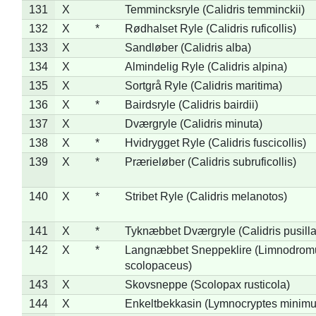
131
X
Temmincksryle (Calidris temminckii)
132
X
*
Rødhalset Ryle (Calidris ruficollis)
133
X
Sandløber (Calidris alba)
134
X
Almindelig Ryle (Calidris alpina)
135
X
Sortgrå Ryle (Calidris maritima)
136
X
*
Bairdsryle (Calidris bairdii)
137
X
Dværgryle (Calidris minuta)
138
X
*
Hvidrygget Ryle (Calidris fuscicollis)
139
X
*
Prærieløber (Calidris subruficollis)
140
X
*
Stribet Ryle (Calidris melanotos)
141
X
*
Tyknæbbet Dværgryle (Calidris pusilla
142
X
*
Langnæbbet Sneppeklire (Limnodrom
scolopaceus)
143
X
Skovsneppe (Scolopax rusticola)
144
X
Enkeltbekkasin (Lymnocryptes minimu