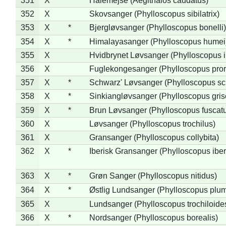
351
X
Halemejse (Aegithalos caudatus)
352
X
Skovsanger (Phylloscopus sibilatrix)
353
X
*
Bjergløvsanger (Phylloscopus bonelli)
354
X
*
Himalayasanger (Phylloscopus humei
355
X
Hvidbrynet Løvsanger (Phylloscopus i
356
X
Fuglekongesanger (Phylloscopus pror
357
X
*
Schwarz' Løvsanger (Phylloscopus sc
358
X
*
Sinkiangløvsanger (Phylloscopus gris
359
X
*
Brun Løvsanger (Phylloscopus fuscat
360
X
Løvsanger (Phylloscopus trochilus)
361
X
Gransanger (Phylloscopus collybita)
362
X
*
Iberisk Gransanger (Phylloscopus iber
363
X
*
Grøn Sanger (Phylloscopus nitidus)
364
X
*
Østlig Lundsanger (Phylloscopus plum
365
X
Lundsanger (Phylloscopus trochiloide
366
X
*
Nordsanger (Phylloscopus borealis)