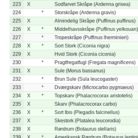
223
X
Sodfarvet Skråpe (Ardenna grisea)
224
*
Storskråpe (Ardenna gravis)
225
X
Almindelig Skråpe (Puffinus puffinus)
226
X
*
Middelhavsskråpe (Puffinus yelkouan)
227
*
Tropeskråpe (Puffinus lherminieri)
228
X
*
Sort Stork (Ciconia nigra)
229
X
Hvid Stork (Ciconia ciconia)
230
*
Pragtfregatfugl (Fregata magnificens)
231
X
Sule (Morus bassanus)
232
*
Brun Sule (Sula leucogaster)
233
*
Dværgskarv (Microcarbo pygmaeus)
234
X
*
Topskarv (Phalacrocorax aristotelis)
235
X
Skarv (Phalacrocorax carbo)
236
X
*
Sort Ibis (Plegadis falcinellus)
237
X
Skestork (Platalea leucorodia)
238
X
Rørdrum (Botaurus stellaris)
239
X
*
Amerikansk Rørdrum (Botaurus lentig