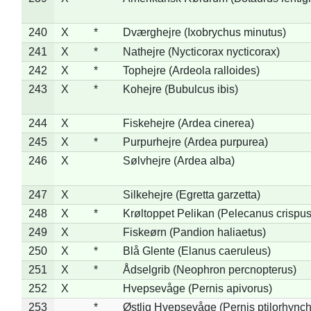
240
X
*
Dværghejre (Ixobrychus minutus)
241
X
*
Nathejre (Nycticorax nycticorax)
242
X
*
Tophejre (Ardeola ralloides)
243
X
*
Kohejre (Bubulcus ibis)
244
X
Fiskehejre (Ardea cinerea)
245
X
*
Purpurhejre (Ardea purpurea)
246
X
Sølvhejre (Ardea alba)
247
X
Silkehejre (Egretta garzetta)
248
X
*
Krøltoppet Pelikan (Pelecanus crispus
249
X
Fiskeørn (Pandion haliaetus)
250
X
*
Blå Glente (Elanus caeruleus)
251
X
*
Ådselgrib (Neophron percnopterus)
252
X
Hvepsevåge (Pernis apivorus)
253
*
Østlig Hvepsevåge (Pernis ptilorhync