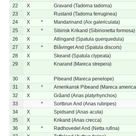
22
X
Gravand (Tadorna tadorna)
23
X
Rustand (Tadorna ferruginea)
24
X
*
Mandarinand (Aix galericulata)
25
X
*
Sibirisk Krikand (Sibirionetta formosa)
26
X
Atlingand (Spatula querquedula)
27
X
*
Blåvinget And (Spatula discors)
28
X
Skeand (Spatula clypeata)
29
X
Knarand (Mareca strepera)
30
X
Pibeand (Mareca penelope)
31
X
*
Amerikansk Pibeand (Mareca america
32
X
Gråand (Anas platyrhynchos)
33
*
Sortbrun And (Anas rubripes)
34
X
Spidsand (Anas acuta)
35
X
Krikand (Anas crecca)
36
X
*
Rødhovedet And (Netta rufina)