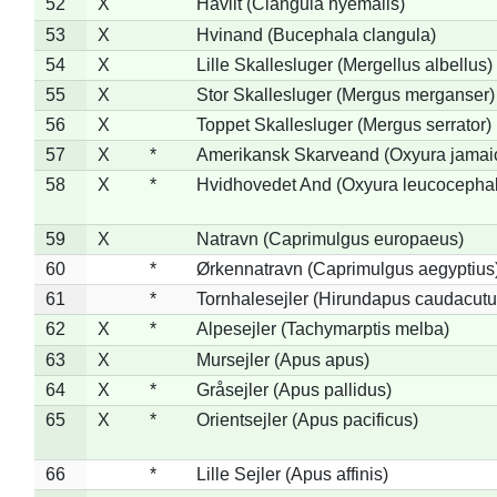
52
X
Havlit (Clangula hyemalis)
53
X
Hvinand (Bucephala clangula)
54
X
Lille Skallesluger (Mergellus albellus)
55
X
Stor Skallesluger (Mergus merganser)
56
X
Toppet Skallesluger (Mergus serrator)
57
X
*
Amerikansk Skarveand (Oxyura jamai
58
X
*
Hvidhovedet And (Oxyura leucocepha
59
X
Natravn (Caprimulgus europaeus)
60
*
Ørkennatravn (Caprimulgus aegyptius
61
*
Tornhalesejler (Hirundapus caudacutu
62
X
*
Alpesejler (Tachymarptis melba)
63
X
Mursejler (Apus apus)
64
X
*
Gråsejler (Apus pallidus)
65
X
*
Orientsejler (Apus pacificus)
66
*
Lille Sejler (Apus affinis)