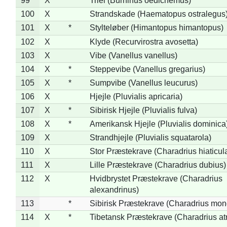
99
X
*
Triel (Burhinus oedicnemus)
100
X
Strandskade (Haematopus ostralegus
101
X
*
Stylteløber (Himantopus himantopus)
102
X
Klyde (Recurvirostra avosetta)
103
X
Vibe (Vanellus vanellus)
104
X
*
Steppevibe (Vanellus gregarius)
105
X
*
Sumpvibe (Vanellus leucurus)
106
X
Hjejle (Pluvialis apricaria)
107
X
*
Sibirisk Hjejle (Pluvialis fulva)
108
X
*
Amerikansk Hjejle (Pluvialis dominica
109
X
Strandhjejle (Pluvialis squatarola)
110
X
Stor Præstekrave (Charadrius hiaticul
111
X
Lille Præstekrave (Charadrius dubius)
112
X
Hvidbrystet Præstekrave (Charadrius
alexandrinus)
113
*
Sibirisk Præstekrave (Charadrius mon
114
X
*
Tibetansk Præstekrave (Charadrius atr