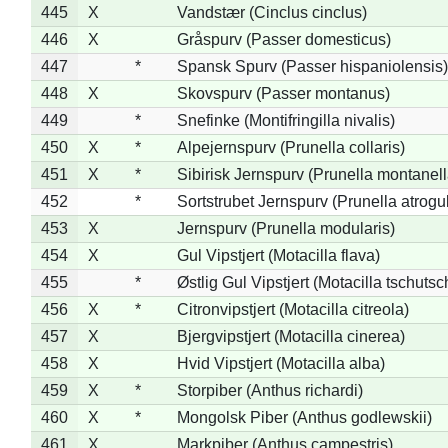
445
X
Vandstær (Cinclus cinclus)
446
X
Gråspurv (Passer domesticus)
447
*
Spansk Spurv (Passer hispaniolensis)
448
X
Skovspurv (Passer montanus)
449
*
Snefinke (Montifringilla nivalis)
450
X
*
Alpejernspurv (Prunella collaris)
451
X
*
Sibirisk Jernspurv (Prunella montanell
452
*
Sortstrubet Jernspurv (Prunella atrogul
453
X
Jernspurv (Prunella modularis)
454
X
Gul Vipstjert (Motacilla flava)
455
*
Østlig Gul Vipstjert (Motacilla tschuts
456
X
*
Citronvipstjert (Motacilla citreola)
457
X
Bjergvipstjert (Motacilla cinerea)
458
X
Hvid Vipstjert (Motacilla alba)
459
X
*
Storpiber (Anthus richardi)
460
X
*
Mongolsk Piber (Anthus godlewskii)
461
X
Markpiber (Anthus campestris)