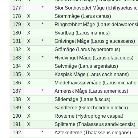
177
*
Stor Sorthovedet Måge (Ichthyaetus ic
178
X
Stormmåge (Larus canus)
179
X
*
Ringnæbbet Måge (Larus delawarensi
180
X
Svartbag (Larus marinus)
181
X
*
Gråvinget Måge (Larus glaucescens)
182
X
Gråmåge (Larus hyperboreus)
183
X
*
Hvidvinget Måge (Larus glaucoides)
184
X
Sølvmåge (Larus argentatus)
185
X
Kaspisk Måge (Larus cachinnans)
186
X
Middelhavssølvmåge (Larus michahell
187
*
Armensk Måge (Larus armenicus)
188
X
Sildemåge (Larus fuscus)
189
X
Sandterne (Gelochelidon nilotica)
190
X
Rovterne (Hydroprogne caspia)
191
X
Splitterne (Thalasseus sandvicensis)
192
*
Aztekerterne (Thalasseus elegans)