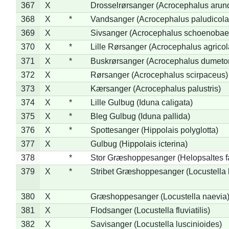
367
X
Drosselrørsanger (Acrocephalus arun
368
X
*
Vandsanger (Acrocephalus paludicola
369
X
Sivsanger (Acrocephalus schoenobae
370
X
*
Lille Rørsanger (Acrocephalus agricol
371
X
*
Buskrørsanger (Acrocephalus dumeto
372
X
Rørsanger (Acrocephalus scirpaceus)
373
X
Kærsanger (Acrocephalus palustris)
374
X
*
Lille Gulbug (Iduna caligata)
375
X
*
Bleg Gulbug (Iduna pallida)
376
X
*
Spottesanger (Hippolais polyglotta)
377
X
Gulbug (Hippolais icterina)
378
*
Stor Græshoppesanger (Helopsaltes fa
379
X
*
Stribet Græshoppesanger (Locustella 
380
X
Græshoppesanger (Locustella naevia
381
X
Flodsanger (Locustella fluviatilis)
382
X
Savisanger (Locustella luscinioides)