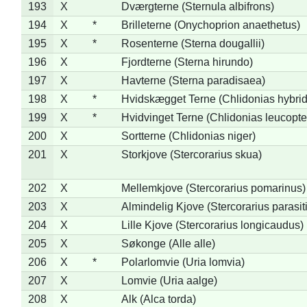
193
X
Dværgterne (Sternula albifrons)
194
X
*
Brilleterne (Onychoprion anaethetus)
195
X
*
Rosenterne (Sterna dougallii)
196
X
Fjordterne (Sterna hirundo)
197
X
Havterne (Sterna paradisaea)
198
X
*
Hvidskægget Terne (Chlidonias hybrid
199
X
*
Hvidvinget Terne (Chlidonias leucopte
200
X
Sortterne (Chlidonias niger)
201
X
Storkjove (Stercorarius skua)
202
X
Mellemkjove (Stercorarius pomarinus)
203
X
Almindelig Kjove (Stercorarius parasit
204
X
Lille Kjove (Stercorarius longicaudus)
205
X
Søkonge (Alle alle)
206
X
*
Polarlomvie (Uria lomvia)
207
X
Lomvie (Uria aalge)
208
X
Alk (Alca torda)