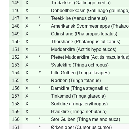
145
X
Tredækker (Gallinago media)
146
X
Dobbeltbekkasin (Gallinago gallinago
147
X
*
Terekklire (Xenus cinereus)
148
X
*
Amerikansk Svømmesneppe (Phalaropu
149
X
Odinshane (Phalaropus lobatus)
150
X
Thorshane (Phalaropus fulicarius)
151
X
Mudderklire (Actitis hypoleucos)
152
X
*
Plettet Mudderklire (Actitis macularius
153
X
Svaleklire (Tringa ochropus)
154
X
*
Lille Gulben (Tringa flavipes)
155
X
Rødben (Tringa totanus)
156
X
*
Damklire (Tringa stagnatilis)
157
X
Tinksmed (Tringa glareola)
158
X
Sortklire (Tringa erythropus)
159
X
Hvidklire (Tringa nebularia)
160
X
*
Stor Gulben (Tringa melanoleuca)
161
*
Ørkenløber (Cursorius cursor)