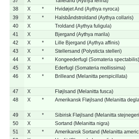
37
X
Taffeland (Aythya ferina)
38
X
*
Hvidøjet And (Aythya nyroca)
39
X
*
Halsbåndstroldand (Aythya collaris)
40
X
Troldand (Aythya fuligula)
41
X
Bjergand (Aythya marila)
42
X
*
Lille Bjergand (Aythya affinis)
43
X
*
Stellersand (Polysticta stelleri)
44
X
*
Kongeederfugl (Somateria spectabilis
45
X
Ederfugl (Somateria mollissima)
46
X
*
Brilleand (Melanitta perspicillata)
47
X
Fløjlsand (Melanitta fusca)
48
X
*
Amerikansk Fløjlsand (Melanitta degla
49
X
*
Sibirisk Fløjlsand (Melanitta stejnegeri
50
X
Sortand (Melanitta nigra)
51
X
*
Amerikansk Sortand (Melanitta ameri