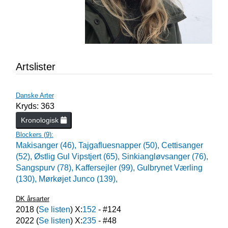
Artslister
Danske Arter
Kryds: 363
Kronologisk
Blockers (
9
):
Makisanger (46),
Tajgafluesnapper (50),
Cettisanger
(52),
Østlig Gul Vipstjert (65),
Sinkiangløvsanger (76),
Sangspurv (78),
Kaffersejler (99),
Gulbrynet Værling
(130),
Mørkøjet Junco (139),
DK årsarter
2018
(
Se listen
) X:
152
- #
124
2022
(
Se listen
) X:
235
- #
48