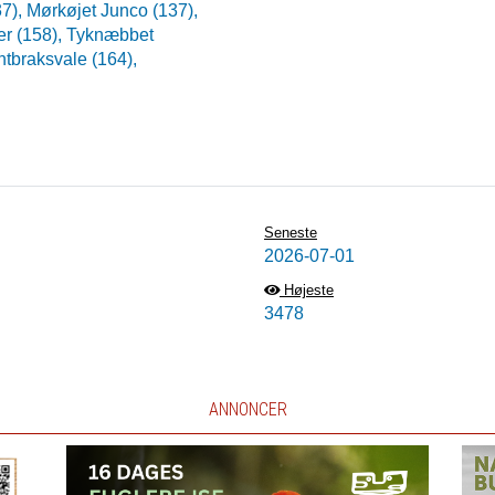
37),
Mørkøjet Junco (137),
er (158),
Tyknæbbet
ntbraksvale (164),
Seneste
2026-07-01
Højeste
3478
ANNONCER