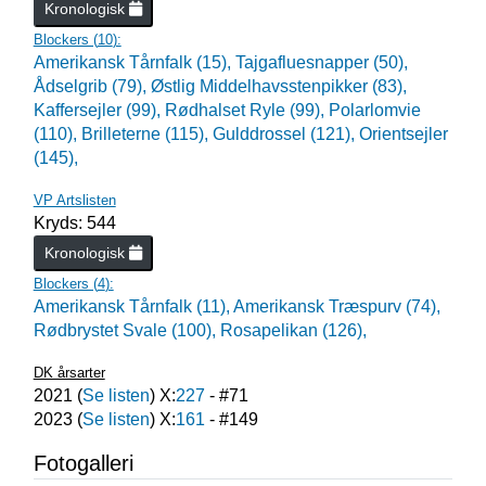
Kronologisk
Blockers (
10
):
Amerikansk Tårnfalk (15),
Tajgafluesnapper (50),
Ådselgrib (79),
Østlig Middelhavsstenpikker (83),
Kaffersejler (99),
Rødhalset Ryle (99),
Polarlomvie
(110),
Brilleterne (115),
Gulddrossel (121),
Orientsejler
(145),
VP Artslisten
Kryds: 544
Kronologisk
Blockers (
4
):
Amerikansk Tårnfalk (11),
Amerikansk Træspurv (74),
Rødbrystet Svale (100),
Rosapelikan (126),
DK årsarter
2021
(
Se listen
) X:
227
- #
71
2023
(
Se listen
) X:
161
- #
149
Fotogalleri