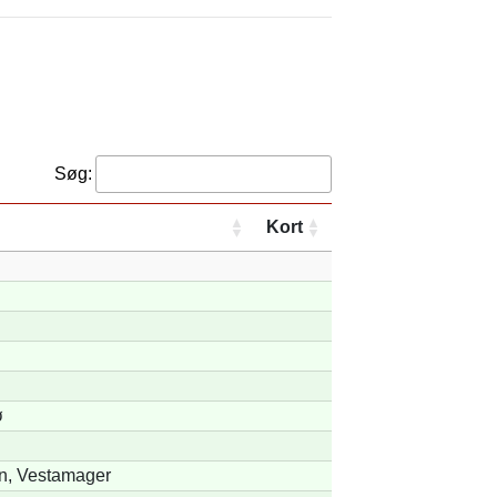
Søg:
Kort
ø
n, Vestamager