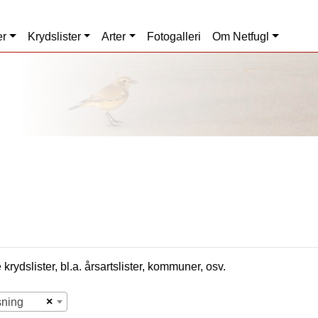
er
Krydslister
Arter
Fotogalleri
Om Netfugl
krydslister, bl.a. årsartslister, kommuner, osv.
×
sning