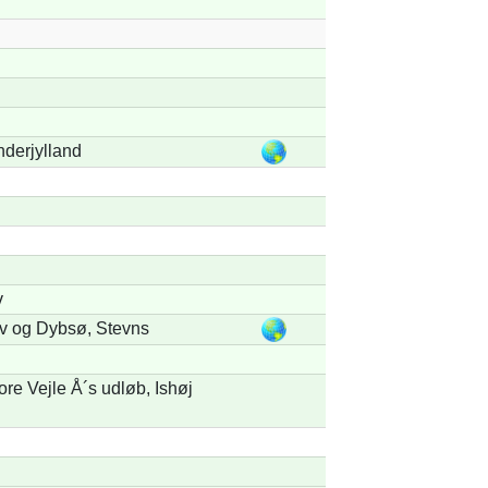
derjylland
v
 og Dybsø, Stevns
re Vejle Å´s udløb, Ishøj