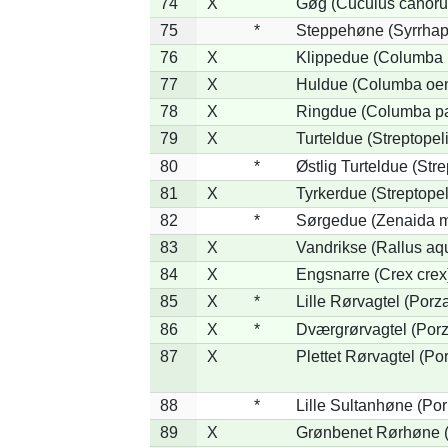
74
X
Gøg (Cuculus canoru
75
*
Steppehøne (Syrrhap
76
X
Klippedue (Columba l
77
X
Huldue (Columba oe
78
X
Ringdue (Columba p
79
X
Turteldue (Streptopeli
80
*
Østlig Turteldue (Stre
81
X
Tyrkerdue (Streptope
82
*
Sørgedue (Zenaida m
83
X
Vandrikse (Rallus aq
84
X
Engsnarre (Crex crex
85
X
*
Lille Rørvagtel (Porz
86
X
*
Dværgrørvagtel (Porz
87
X
Plettet Rørvagtel (P
88
*
Lille Sultanhøne (Por
89
X
Grønbenet Rørhøne (G