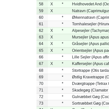
58
X
*
Hvidhovedet And (Ox
59
X
Natravn (Caprimulgu
60
*
Ørkennatravn (Caprim
61
*
Tornhalesejler (Hiru
62
X
*
Alpesejler (Tachymar
63
X
Mursejler (Apus apus
64
X
*
Gråsejler (Apus palli
65
X
*
Orientsejler (Apus pac
66
*
Lille Sejler (Apus affi
67
X
*
Kaffersejler (Apus caf
68
*
Stortrappe (Otis tarda
69
*
Østlig Kravetrappe (
70
*
Dværgtrappe (Tetrax t
71
*
Skadegøg (Clamator 
72
*
Gulnæbbet Gøg (Coc
73
*
Sortnæbbet Gøg (Coc