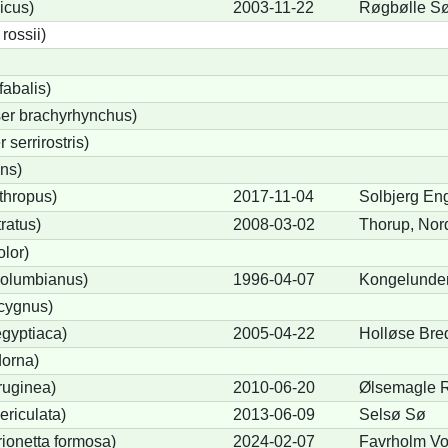
icus)
2003-11-22
Røgbølle S
ossii)
abalis)
er brachyrhynchus)
serrirostris)
ons)
thropus)
2017-11-04
Solbjerg En
ratus)
2008-03-02
Thorup, Nor
lor)
olumbianus)
1996-04-07
Kongelunde
cygnus)
gyptiaca)
2005-04-22
Holløse Bre
dorna)
ruginea)
2010-06-20
Ølsemagle 
ericulata)
2013-06-09
Selsø Sø
rionetta formosa)
2024-02-07
Favrholm Vol