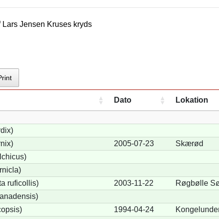
f
Lars Jensen Kruse
s kryds
Print
Dato
Lokation
dix)
nix)
2005-07-23
Skærød
lchicus)
nicla)
 ruficollis)
2003-11-22
Røgbølle S
anadensis)
opsis)
1994-04-24
Kongelunde