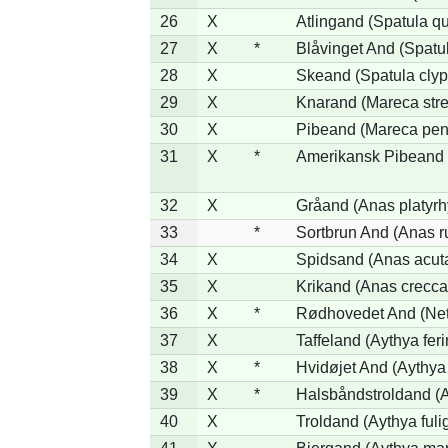
26
X
Atlingand (Spatula q
27
X
*
Blåvinget And (Spatul
28
X
Skeand (Spatula clyp
29
X
Knarand (Mareca stre
30
X
Pibeand (Mareca pen
31
X
*
Amerikansk Pibeand 
32
X
Gråand (Anas platyr
33
*
Sortbrun And (Anas r
34
X
Spidsand (Anas acut
35
X
Krikand (Anas crecca
36
X
*
Rødhovedet And (Nett
37
X
Taffeland (Aythya feri
38
X
*
Hvidøjet And (Aythya
39
X
*
Halsbåndstroldand (Ay
40
X
Troldand (Aythya fuli