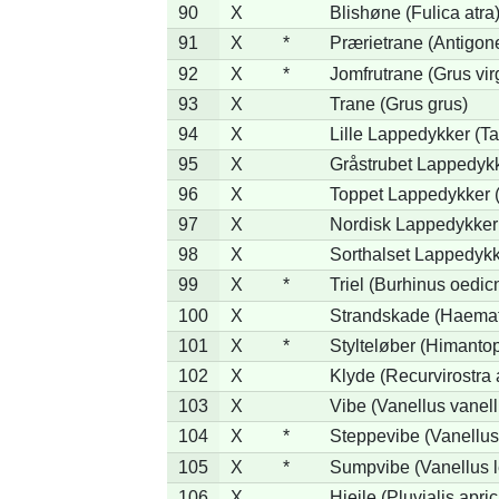
90
X
Blishøne (Fulica atra
91
X
*
Prærietrane (Antigon
92
X
*
Jomfrutrane (Grus vir
93
X
Trane (Grus grus)
94
X
Lille Lappedykker (Ta
95
X
Gråstrubet Lappedykk
96
X
Toppet Lappedykker (
97
X
Nordisk Lappedykker 
98
X
Sorthalset Lappedykke
99
X
*
Triel (Burhinus oedi
100
X
Strandskade (Haemat
101
X
*
Stylteløber (Himanto
102
X
Klyde (Recurvirostra 
103
X
Vibe (Vanellus vanell
104
X
*
Steppevibe (Vanellus
105
X
*
Sumpvibe (Vanellus l
106
X
Hjejle (Pluvialis apric