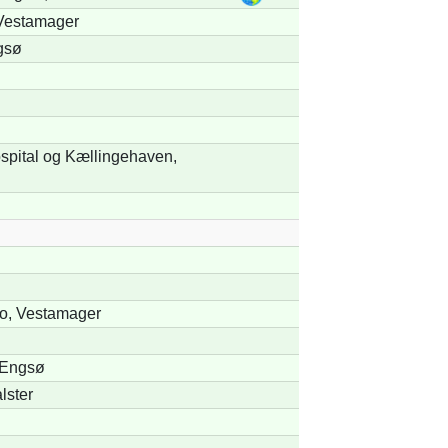
Vestamager
gsø
spital og Kællingehaven,
o, Vestamager
 Engsø
lster