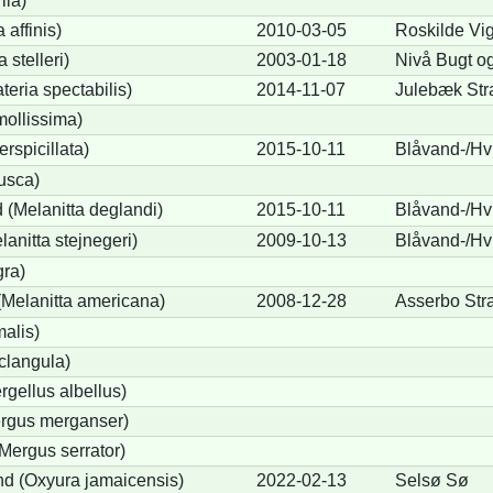
ila)
 affinis)
2010-03-05
Roskilde Vi
 stelleri)
2003-01-18
Nivå Bugt o
eria spectabilis)
2014-11-07
Julebæk Str
mollissima)
erspicillata)
2015-10-11
Blåvand-/Hv
fusca)
 (Melanitta deglandi)
2015-10-11
Blåvand-/Hv
lanitta stejnegeri)
2009-10-13
Blåvand-/Hvi
gra)
Melanitta americana)
2008-12-28
Asserbo Str
alis)
clangula)
rgellus albellus)
ergus merganser)
Mergus serrator)
d (Oxyura jamaicensis)
2022-02-13
Selsø Sø