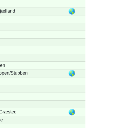
Sjælland
øen
ppen/Stubben
 Græsted
se