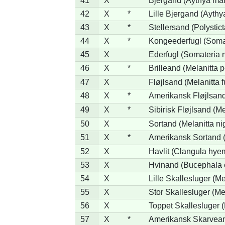
41
X
Bjergand (Aythya mar
42
X
*
Lille Bjergand (Aythya
43
X
*
Stellersand (Polysticta
44
X
*
Kongeederfugl (Somat
45
X
Ederfugl (Somateria 
46
X
*
Brilleand (Melanitta p
47
X
Fløjlsand (Melanitta 
48
X
*
Amerikansk Fløjlsand
49
X
*
Sibirisk Fløjlsand (Me
50
X
Sortand (Melanitta ni
51
X
*
Amerikansk Sortand (
52
X
Havlit (Clangula hyem
53
X
Hvinand (Bucephala 
54
X
Lille Skallesluger (Me
55
X
Stor Skallesluger (M
56
X
Toppet Skallesluger (
57
X
*
Amerikansk Skarvean