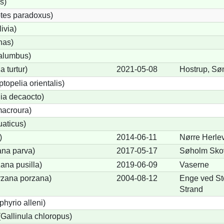
s)
tes paradoxus)
ivia)
nas)
alumbus)
a turtur)
2021-05-08
Hostrup, Søn
ptopelia orientalis)
lia decaocto)
acroura)
uaticus)
)
2014-06-11
Nørre Herle
ana parva)
2017-05-17
Søholm Skov
ana pusilla)
2019-06-09
Vaserne
orzana porzana)
2004-08-12
Enge ved Sto
Strand
phyrio alleni)
allinula chloropus)