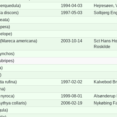
uerquedula)
1994-04-03
Hejresøen, 
a discors)
1997-05-03
Solbjerg En
eata)
pera)
elope)
(Mareca americana)
2003-10-14
Sct Hans Ho
Roskilde
hynchos)
ubripes)
a)
)
a rufina)
1997-02-02
Kalvebod Br
na)
 nyroca)
1999-08-01
Alsønderup
thya collaris)
2006-02-19
Nykøbing Fa
gula)