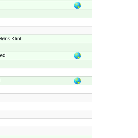
Møns Klint
ved
d