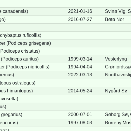
)
e canadensis)
2021-01-16
Svinø Vig, 
go)
2016-07-27
Bøtø Nor
chybaptus ruficollis)
er (Podiceps grisegena)
Podiceps cristatus)
(Podiceps auritus)
1999-03-14
Vesterlyng
r (Podiceps nigricollis)
1994-04-04
Grønjordss
cnemus)
2022-03-13
Nordhavnsti
opus ostralegus)
pus himantopus)
2014-05-24
Nygård Sø
avosetta)
us)
 gregarius)
2000-07-01
Søborg Sø,
eucurus)
1997-08-03
Borreby Mo
aria)