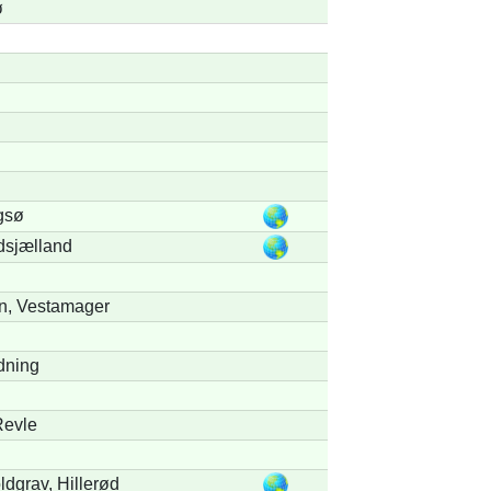
ø
gsø
dsjælland
n, Vestamager
dning
Revle
dgrav, Hillerød