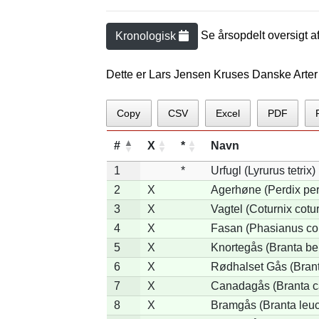
Se årsopdelt oversigt a
Kronologisk
Dette er Lars Jensen Kruses Danske Arter
Copy
CSV
Excel
PDF
#
X
*
Navn
1
*
Urfugl (Lyrurus tetrix)
2
X
Agerhøne (Perdix per
3
X
Vagtel (Coturnix cotur
4
X
Fasan (Phasianus co
5
X
Knortegås (Branta ber
6
X
Rødhalset Gås (Branta
7
X
Canadagås (Branta c
8
X
Bramgås (Branta leuc