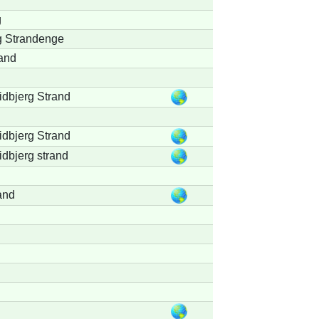
g
g Strandenge
and
idbjerg Strand
idbjerg Strand
dbjerg strand
and