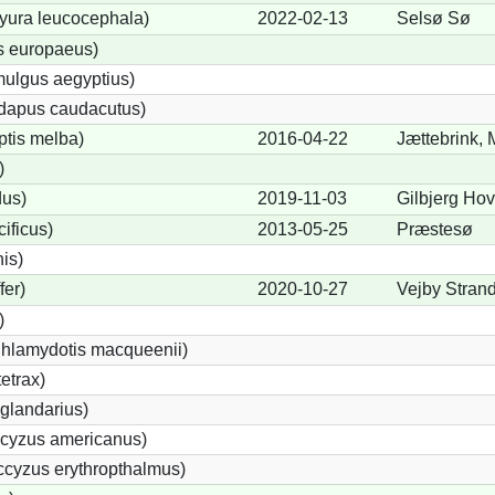
yura leucocephala)
2022-02-13
Selsø Sø
s europaeus)
ulgus aegyptius)
ndapus caudacutus)
ptis melba)
2016-04-22
Jættebrink, 
)
dus)
2019-11-03
Gilbjerg Ho
ificus)
2013-05-25
Præstesø
nis)
fer)
2020-10-27
Vejby Stran
)
Chlamydotis macqueenii)
etrax)
glandarius)
cyzus americanus)
cyzus erythropthalmus)