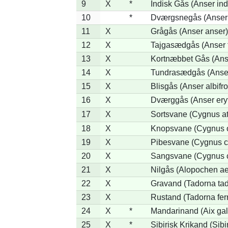
9
X
*
Indisk Gås (Anser ind
10
*
Dværgsnegås (Anser r
11
X
Grågås (Anser anser)
12
X
Tajgasædgås (Anser f
13
X
Kortnæbbet Gås (Ans
14
X
Tundrasædgås (Anser 
15
X
Blisgås (Anser albifr
16
X
Dværggås (Anser ery
17
X
Sortsvane (Cygnus at
18
X
Knopsvane (Cygnus o
19
X
Pibesvane (Cygnus c
20
X
Sangsvane (Cygnus 
21
X
Nilgås (Alopochen ae
22
X
Gravand (Tadorna ta
23
X
Rustand (Tadorna fer
24
X
*
Mandarinand (Aix gal
25
X
*
Sibirisk Krikand (Sibi