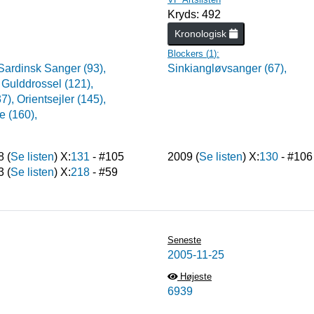
Kryds: 492
Kronologisk
Blockers (
1
):
Sardinsk Sanger (93),
Sinkiangløvsanger (67),
,
Gulddrossel (121),
37),
Orientsejler (145),
 (160),
8
(
Se listen
) X:
131
- #
105
2009
(
Se listen
) X:
130
- #
106
3
(
Se listen
) X:
218
- #
59
Seneste
2005-11-25
Højeste
6939