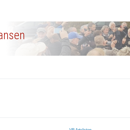
iansen
VP Artslisten