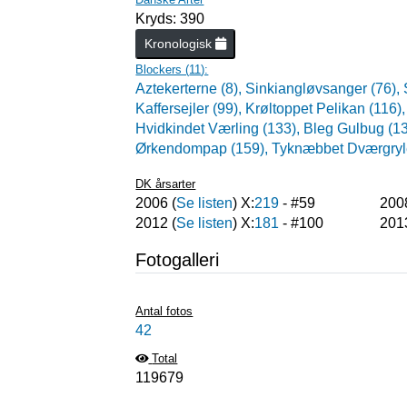
Kryds: 390
Kronologisk
Blockers (
11
):
Aztekerterne (8),
Sinkiangløvsanger (76),
Kaffersejler (99),
Krøltoppet Pelikan (116)
Hvidkindet Værling (133),
Bleg Gulbug (1
Ørkendompap (159),
Tyknæbbet Dværgryle
DK årsarter
2006
(
Se listen
) X:
219
- #
59
200
2012
(
Se listen
) X:
181
- #
100
201
Fotogalleri
Antal fotos
42
Total
119679