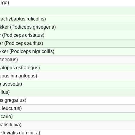
irgo)
achybaptus ruficollis)
kker (Podiceps grisegena)
(Podiceps cristatus)
r (Podiceps auritus)
ker (Podiceps nigricollis)
icnemus)
topus ostralegus)
topus himantopus)
a avosetta)
llus)
s gregarius)
 leucurus)
icaria)
alis fulva)
Pluvialis dominica)