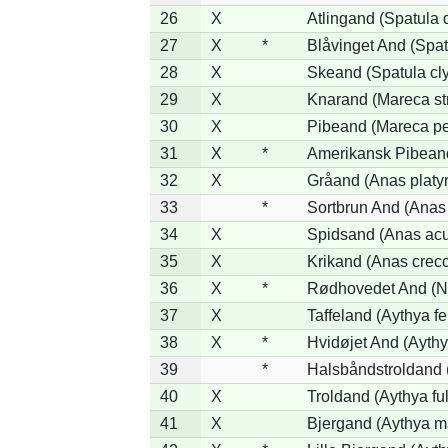
26
X
Atlingand (Spatula
27
X
*
Blåvinget And (Spat
28
X
Skeand (Spatula cl
29
X
Knarand (Mareca st
30
X
Pibeand (Mareca p
31
X
*
Amerikansk Pibean
32
X
Gråand (Anas platy
33
*
Sortbrun And (Anas 
34
X
Spidsand (Anas acu
35
X
Krikand (Anas crec
36
X
*
Rødhovedet And (Ne
37
X
Taffeland (Aythya fe
38
X
*
Hvidøjet And (Aythy
39
*
Halsbåndstroldand (
40
X
Troldand (Aythya ful
41
X
Bjergand (Aythya ma