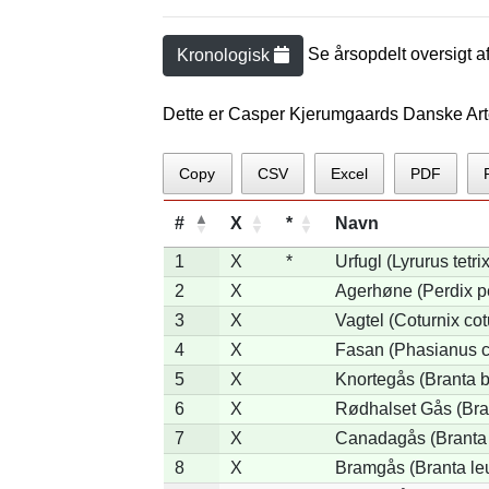
Se årsopdelt oversigt a
Kronologisk
Dette er Casper Kjerumgaards Danske Art
Copy
CSV
Excel
PDF
#
X
*
Navn
1
X
*
Urfugl (Lyrurus tetrix
2
X
Agerhøne (Perdix p
3
X
Vagtel (Coturnix cot
4
X
Fasan (Phasianus c
5
X
Knortegås (Branta b
6
X
Rødhalset Gås (Brant
7
X
Canadagås (Branta
8
X
Bramgås (Branta le