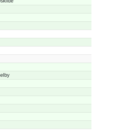
oskilde
elby