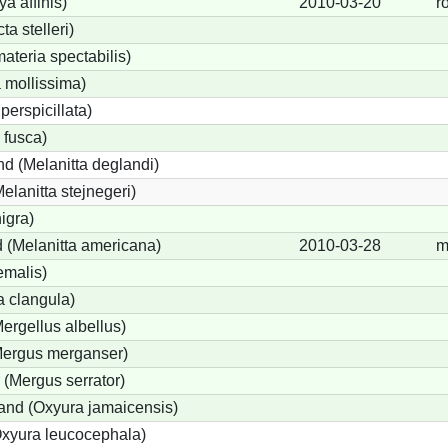
a affinis)
2010-03-20
r
ta stelleri)
teria spectabilis)
 mollissima)
perspicillata)
 fusca)
d (Melanitta deglandi)
Melanitta stejnegeri)
igra)
 (Melanitta americana)
2010-03-28
m
emalis)
 clangula)
Mergellus albellus)
(Mergus merganser)
 (Mergus serrator)
nd (Oxyura jamaicensis)
xyura leucocephala)