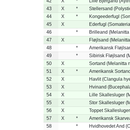
42
X
*
Lille Bjergand (Aythy
43
X
*
Stellersand (Polystic
44
X
*
Kongeederfugl (Soma
45
X
Ederfugl (Somateria
46
*
Brilleand (Melanitta 
47
X
Fløjlsand (Melanitta
48
*
Amerikansk Fløjlsan
49
*
Sibirisk Fløjlsand (
50
X
Sortand (Melanitta n
51
X
*
Amerikansk Sortand
52
X
Havlit (Clangula hy
53
X
Hvinand (Bucephala
54
X
Lille Skallesluger (
55
X
Stor Skallesluger 
56
X
Toppet Skallesluger
57
X
*
Amerikansk Skarvea
58
*
Hvidhovedet And (O