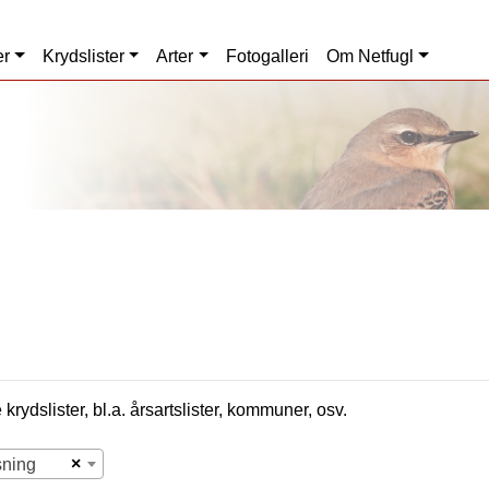
er
Krydslister
Arter
Fotogalleri
Om Netfugl
krydslister, bl.a. årsartslister, kommuner, osv.
×
sning