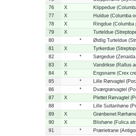
76
X
Klippedue (Columba 
77
X
Huldue (Columba o
78
X
Ringdue (Columba 
79
X
Turteldue (Streptopel
80
*
Østlig Turteldue (Str
81
X
Tyrkerdue (Streptop
82
*
Sørgedue (Zenaida
83
X
Vandrikse (Rallus a
84
X
Engsnarre (Crex cre
85
*
Lille Rørvagtel (Po
86
*
Dværgrørvagtel (Por
87
X
Plettet Rørvagtel (
88
*
Lille Sultanhøne (Po
89
X
Grønbenet Rørhøne 
90
X
Blishøne (Fulica atr
91
*
Prærietrane (Antig