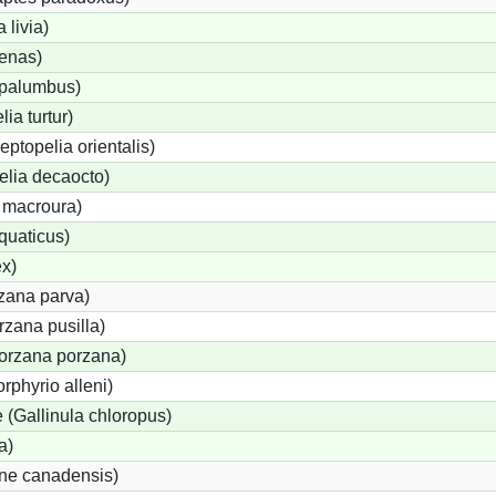
livia)
enas)
palumbus)
ia turtur)
eptopelia orientalis)
elia decaocto)
 macroura)
quaticus)
x)
rzana parva)
zana pusilla)
Porzana porzana)
rphyrio alleni)
(Gallinula chloropus)
a)
one canadensis)