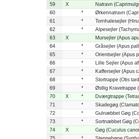
59
X
Natravn (Caprimulg
60
*
Ørkennatravn (Capr
61
*
Tornhalesejler (Hi
62
*
Alpesejler (Tachyma
63
X
Mursejler (Apus apu
64
*
Gråsejler (Apus pall
65
*
Orientsejler (Apus p
66
*
Lille Sejler (Apus aff
67
*
Kaffersejler (Apus ca
68
*
Stortrappe (Otis tar
69
*
Østlig Kravetrappe
70
X
*
Dværgtrappe (Tetrax
71
*
Skadegøg (Clamator
72
*
Gulnæbbet Gøg (Co
73
*
Sortnæbbet Gøg (Co
74
X
Gøg (Cuculus canor
75
*
Steppehøne (Syrrha