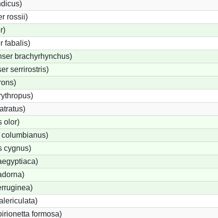
ndicus)
 rossii)
r)
 fabalis)
ser brachyrhynchus)
 serrirostris)
rons)
ythropus)
tratus)
 olor)
 columbianus)
 cygnus)
aegyptiaca)
adorna)
rruginea)
lericulata)
birionetta formosa)