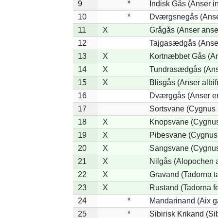
9
*
Indisk Gås (Anser i
10
*
Dværgsnegås (Anser
11
X
Grågås (Anser anse
12
Tajgasædgås (Anser
13
X
Kortnæbbet Gås (An
14
X
Tundrasædgås (Anser
15
X
Blisgås (Anser albif
16
Dværggås (Anser er
17
Sortsvane (Cygnus a
18
X
Knopsvane (Cygnus
19
X
Pibesvane (Cygnus
20
X
Sangsvane (Cygnus
21
X
Nilgås (Alopochen 
22
X
Gravand (Tadorna t
23
X
Rustand (Tadorna fe
24
*
Mandarinand (Aix ga
25
*
Sibirisk Krikand (Si