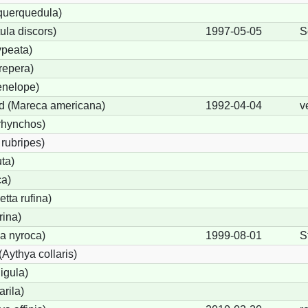
 querquedula)
ula discors)
1997-05-05
S
ypeata)
repera)
enelope)
d (Mareca americana)
1992-04-04
v
rhynchos)
rubripes)
ta)
ca)
tta rufina)
rina)
a nyroca)
1999-08-01
S
Aythya collaris)
igula)
rila)