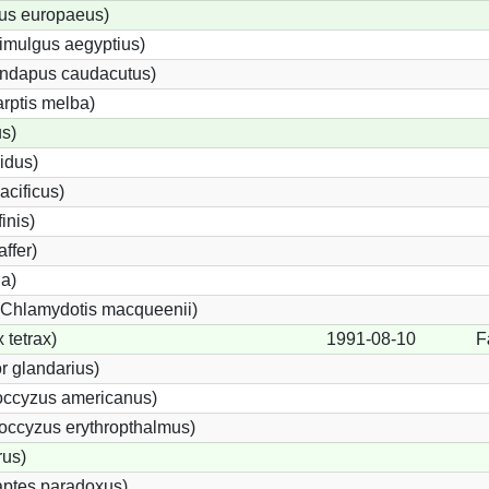
us europaeus)
imulgus aegyptius)
rundapus caudacutus)
rptis melba)
s)
idus)
acificus)
inis)
ffer)
da)
 (Chlamydotis macqueenii)
 tetrax)
1991-08-10
F
 glandarius)
ccyzus americanus)
ccyzus erythropthalmus)
us)
ptes paradoxus)