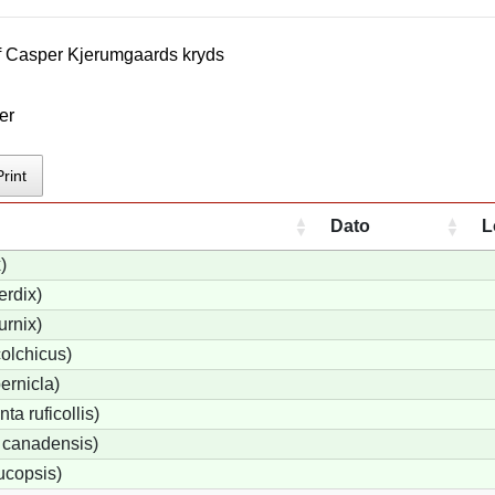
f
Casper Kjerumgaard
s kryds
er
Print
Dato
L
)
erdix)
urnix)
olchicus)
ernicla)
a ruficollis)
 canadensis)
ucopsis)