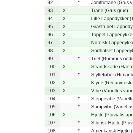
92
*
Jomfrutrane (Grus v
93
X
Trane (Grus grus)
94
X
Lille Lappedykker (T
95
X
Gråstrubet Lappedy
96
X
Toppet Lappedykker 
97
X
Nordisk Lappedykke
98
X
Sorthalset Lappedyk
99
*
Triel (Burhinus oed
100
X
Strandskade (Haema
101
*
Stylteløber (Himan
102
X
Klyde (Recurvirostr
103
X
Vibe (Vanellus vane
104
*
Steppevibe (Vanellu
105
*
Sumpvibe (Vanellus
106
X
Hjejle (Pluvialis apr
107
*
Sibirisk Hjejle (Pluvi
108
*
Amerikansk Hjejle (