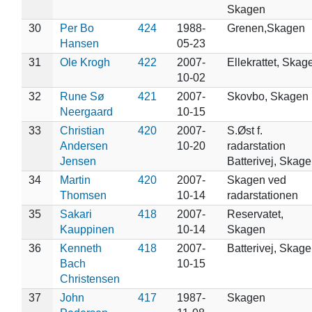
Skagen
30
Per Bo
424
1988-
Grenen,Skagen
Hansen
05-23
31
Ole Krogh
422
2007-
Ellekrattet, Skag
10-02
32
Rune Sø
421
2007-
Skovbo, Skagen
Neergaard
10-15
33
Christian
420
2007-
S.Øst f.
Andersen
10-20
radarstation
Jensen
Batterivej, Skag
34
Martin
420
2007-
Skagen ved
Thomsen
10-14
radarstationen
35
Sakari
418
2007-
Reservatet,
Kauppinen
10-14
Skagen
36
Kenneth
418
2007-
Batterivej, Skage
Bach
10-15
Christensen
37
John
417
1987-
Skagen