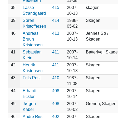
Pedersen
11-08
38
Lasse
415
2007-
skagen
Strandgaard
10-13
39
Søren
414
1988-
Skagen
Kristoffersen
05-02
40
Andreas
413
2007-
Jennes Sø /
Bruun
10-13
Skagen
Kristensen
41
Sebastian
411
2007-
Batterivej, Skag
Klein
10-14
42
Henrik
411
2007-
Skagen
Kristensen
10-13
43
Frits Rost
410
1987-
Skagen
11-08
44
Erhardt
408
2007-
Skagen
Ecklon
10-14
45
Jørgen
408
2007-
Grenen, Skagen
Kabel
10-02
46
André Riis
402
2007-
Skagen