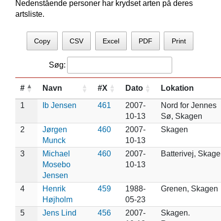
Nedenstående personer har krydset arten på deres
artsliste.
Copy
CSV
Excel
PDF
Print
Søg:
#
Navn
#X
Dato
Lokation
1
Ib Jensen
461
2007-
Nord for Jennes
10-13
Sø, Skagen
2
Jørgen
460
2007-
Skagen
Munck
10-13
3
Michael
460
2007-
Batterivej, Skag
Mosebo
10-13
Jensen
4
Henrik
459
1988-
Grenen, Skagen
Højholm
05-23
5
Jens Lind
456
2007-
Skagen.