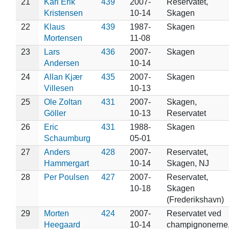
21
Karl Erik
439
2007-
Reservatet,
Kristensen
10-14
Skagen
22
Klaus
439
1987-
Skagen
Mortensen
11-08
23
Lars
436
2007-
Skagen
Andersen
10-14
24
Allan Kjær
435
2007-
Skagen
Villesen
10-13
25
Ole Zoltan
431
2007-
Skagen,
Göller
10-13
Reservatet
26
Eric
431
1988-
Skagen
Schaumburg
05-01
27
Anders
428
2007-
Reservatet,
Hammergart
10-14
Skagen, NJ
28
Per Poulsen
427
2007-
Reservatet,
10-18
Skagen
(Frederikshavn)
29
Morten
424
2007-
Reservatet ved
Heegaard
10-14
champignonerne