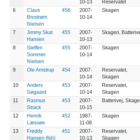
10-13
Reservatet
6
Claus
456
2007-
Skagen
Brostrøm
10-14
Nielsen
7
Jimmy Skat
455
2007-
Skagen, Batteriv
Hansen
10-13
8
Steffen
455
2007-
Skagen
Sommer
10-14
Nielsen
9
Ole Amstrup
454
2007-
Reservatet,
10-14
Skagen
10
Anders
453
2007-
Reservatet,
Søgaard
10-14
Skagen
11
Rasmus
453
2007-
Batterivej, Skag
Strack
10-15
12
Henrik
452
1987-
Skagen
Læssøe
11-08
13
Freddy
451
2007-
Reservatet,
Hansen (fsh)
10-13
Skagen