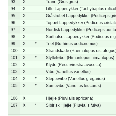
93
X
Trane (Grus grus)
94
X
Lille Lappedykker (Tachybaptus ruficol
95
X
Gråstrubet Lappedykker (Podiceps gr
96
X
Toppet Lappedykker (Podiceps cristat
97
X
Nordisk Lappedykker (Podiceps auritu
98
X
Sorthalset Lappedykker (Podiceps nigri
99
X
*
Triel (Burhinus oedicnemus)
100
X
Strandskade (Haematopus ostralegus
101
X
*
Stylteløber (Himantopus himantopus)
102
X
Klyde (Recurvirostra avosetta)
103
X
Vibe (Vanellus vanellus)
104
X
*
Steppevibe (Vanellus gregarius)
105
X
*
Sumpvibe (Vanellus leucurus)
106
X
Hjejle (Pluvialis apricaria)
107
X
*
Sibirisk Hjejle (Pluvialis fulva)