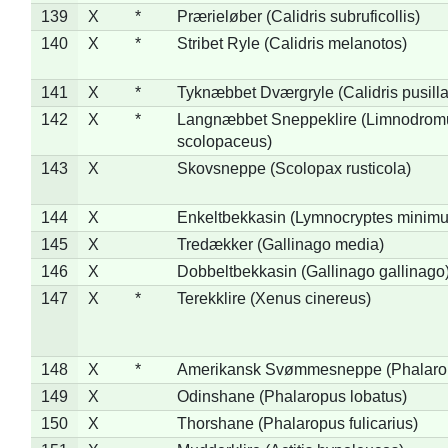
139
X
*
Prærieløber (Calidris subruficollis)
140
X
*
Stribet Ryle (Calidris melanotos)
141
X
*
Tyknæbbet Dværgryle (Calidris pusilla
142
X
*
Langnæbbet Sneppeklire (Limnodrom
scolopaceus)
143
X
Skovsneppe (Scolopax rusticola)
144
X
Enkeltbekkasin (Lymnocryptes minimu
145
X
Tredækker (Gallinago media)
146
X
Dobbeltbekkasin (Gallinago gallinago
147
X
*
Terekklire (Xenus cinereus)
148
X
*
Amerikansk Svømmesneppe (Phalaropu
149
X
Odinshane (Phalaropus lobatus)
150
X
Thorshane (Phalaropus fulicarius)