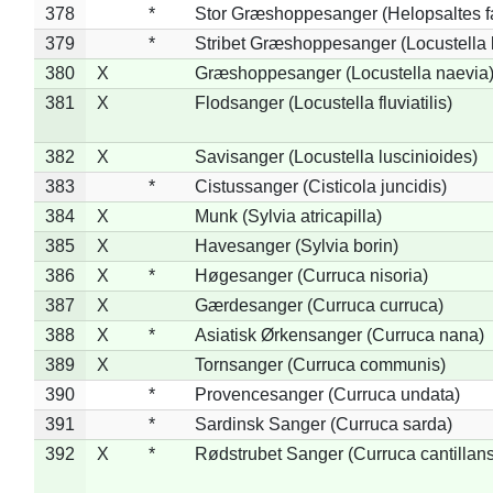
378
*
Stor Græshoppesanger (Helopsaltes fa
379
*
Stribet Græshoppesanger (Locustella 
380
X
Græshoppesanger (Locustella naevia
381
X
Flodsanger (Locustella fluviatilis)
382
X
Savisanger (Locustella luscinioides)
383
*
Cistussanger (Cisticola juncidis)
384
X
Munk (Sylvia atricapilla)
385
X
Havesanger (Sylvia borin)
386
X
*
Høgesanger (Curruca nisoria)
387
X
Gærdesanger (Curruca curruca)
388
X
*
Asiatisk Ørkensanger (Curruca nana)
389
X
Tornsanger (Curruca communis)
390
*
Provencesanger (Curruca undata)
391
*
Sardinsk Sanger (Curruca sarda)
392
X
*
Rødstrubet Sanger (Curruca cantillans