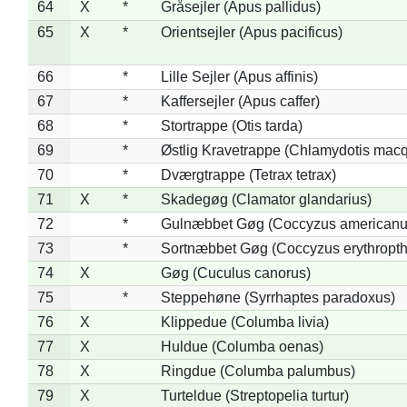
64
X
*
Gråsejler (Apus pallidus)
65
X
*
Orientsejler (Apus pacificus)
66
*
Lille Sejler (Apus affinis)
67
*
Kaffersejler (Apus caffer)
68
*
Stortrappe (Otis tarda)
69
*
Østlig Kravetrappe (Chlamydotis macq
70
*
Dværgtrappe (Tetrax tetrax)
71
X
*
Skadegøg (Clamator glandarius)
72
*
Gulnæbbet Gøg (Coccyzus americanu
73
*
Sortnæbbet Gøg (Coccyzus erythropt
74
X
Gøg (Cuculus canorus)
75
*
Steppehøne (Syrrhaptes paradoxus)
76
X
Klippedue (Columba livia)
77
X
Huldue (Columba oenas)
78
X
Ringdue (Columba palumbus)
79
X
Turteldue (Streptopelia turtur)