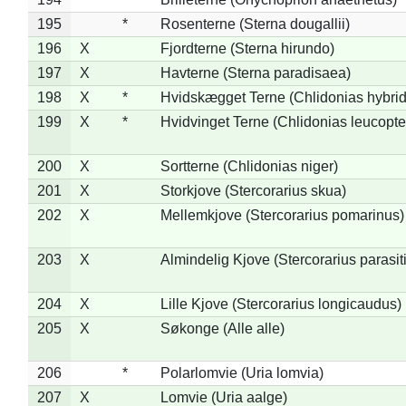
195
*
Rosenterne (Sterna dougallii)
196
X
Fjordterne (Sterna hirundo)
197
X
Havterne (Sterna paradisaea)
198
X
*
Hvidskægget Terne (Chlidonias hybrid
199
X
*
Hvidvinget Terne (Chlidonias leucopte
200
X
Sortterne (Chlidonias niger)
201
X
Storkjove (Stercorarius skua)
202
X
Mellemkjove (Stercorarius pomarinus)
203
X
Almindelig Kjove (Stercorarius parasit
204
X
Lille Kjove (Stercorarius longicaudus)
205
X
Søkonge (Alle alle)
206
*
Polarlomvie (Uria lomvia)
207
X
Lomvie (Uria aalge)