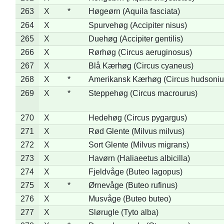
263
X
*
Høgeørn (Aquila fasciata)
264
X
Spurvehøg (Accipiter nisus)
265
X
Duehøg (Accipiter gentilis)
266
X
Rørhøg (Circus aeruginosus)
267
X
Blå Kærhøg (Circus cyaneus)
268
X
*
Amerikansk Kærhøg (Circus hudsoniu
269
X
*
Steppehøg (Circus macrourus)
270
X
Hedehøg (Circus pygargus)
271
X
Rød Glente (Milvus milvus)
272
X
Sort Glente (Milvus migrans)
273
X
Havørn (Haliaeetus albicilla)
274
X
Fjeldvåge (Buteo lagopus)
275
X
*
Ørnevåge (Buteo rufinus)
276
X
Musvåge (Buteo buteo)
277
X
Slørugle (Tyto alba)