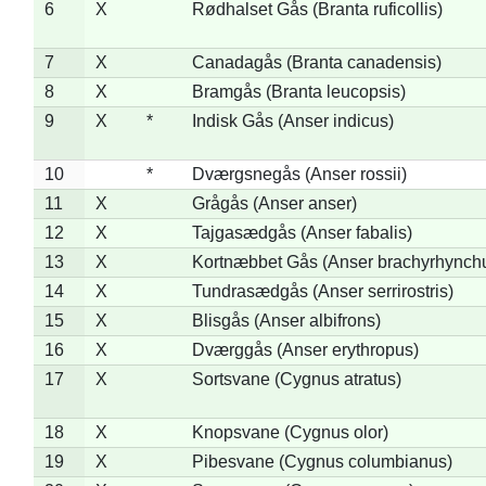
6
X
Rødhalset Gås (Branta ruficollis)
7
X
Canadagås (Branta canadensis)
8
X
Bramgås (Branta leucopsis)
9
X
*
Indisk Gås (Anser indicus)
10
*
Dværgsnegås (Anser rossii)
11
X
Grågås (Anser anser)
12
X
Tajgasædgås (Anser fabalis)
13
X
Kortnæbbet Gås (Anser brachyrhynch
14
X
Tundrasædgås (Anser serrirostris)
15
X
Blisgås (Anser albifrons)
16
X
Dværggås (Anser erythropus)
17
X
Sortsvane (Cygnus atratus)
18
X
Knopsvane (Cygnus olor)
19
X
Pibesvane (Cygnus columbianus)