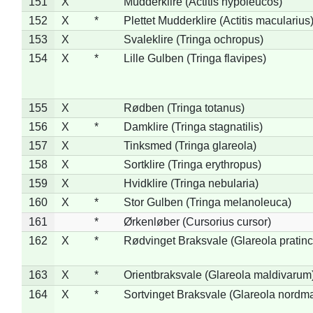
151
X
Mudderklire (Actitis hypoleucos)
152
X
*
Plettet Mudderklire (Actitis macularius
153
X
Svaleklire (Tringa ochropus)
154
X
*
Lille Gulben (Tringa flavipes)
155
X
Rødben (Tringa totanus)
156
X
*
Damklire (Tringa stagnatilis)
157
X
Tinksmed (Tringa glareola)
158
X
Sortklire (Tringa erythropus)
159
X
Hvidklire (Tringa nebularia)
160
X
*
Stor Gulben (Tringa melanoleuca)
161
*
Ørkenløber (Cursorius cursor)
162
X
*
Rødvinget Braksvale (Glareola pratinc
163
X
*
Orientbraksvale (Glareola maldivarum
164
X
*
Sortvinget Braksvale (Glareola nordm