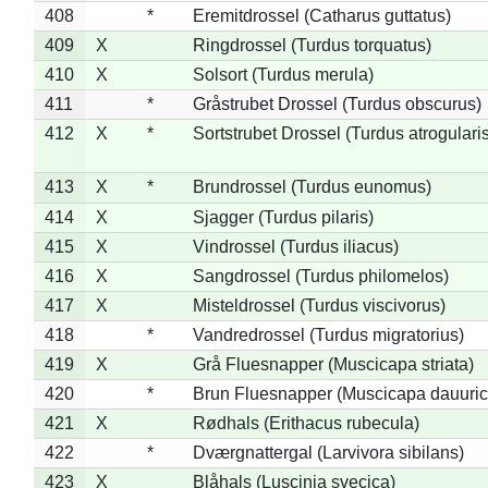
408
*
Eremitdrossel (Catharus guttatus)
409
X
Ringdrossel (Turdus torquatus)
410
X
Solsort (Turdus merula)
411
*
Gråstrubet Drossel (Turdus obscurus)
412
X
*
Sortstrubet Drossel (Turdus atrogularis
413
X
*
Brundrossel (Turdus eunomus)
414
X
Sjagger (Turdus pilaris)
415
X
Vindrossel (Turdus iliacus)
416
X
Sangdrossel (Turdus philomelos)
417
X
Misteldrossel (Turdus viscivorus)
418
*
Vandredrossel (Turdus migratorius)
419
X
Grå Fluesnapper (Muscicapa striata)
420
*
Brun Fluesnapper (Muscicapa dauuric
421
X
Rødhals (Erithacus rubecula)
422
*
Dværgnattergal (Larvivora sibilans)
423
X
Blåhals (Luscinia svecica)