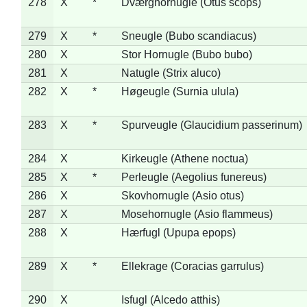
278
X
*
Dværghornugle (Otus scops)
279
X
*
Sneugle (Bubo scandiacus)
280
X
Stor Hornugle (Bubo bubo)
281
X
Natugle (Strix aluco)
282
X
*
Høgeugle (Surnia ulula)
283
X
*
Spurveugle (Glaucidium passerinum)
284
X
Kirkeugle (Athene noctua)
285
X
*
Perleugle (Aegolius funereus)
286
X
Skovhornugle (Asio otus)
287
X
Mosehornugle (Asio flammeus)
288
X
Hærfugl (Upupa epops)
289
X
*
Ellekrage (Coracias garrulus)
290
X
Isfugl (Alcedo atthis)