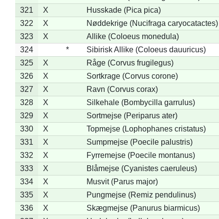
321
X
Husskade (Pica pica)
322
X
Nøddekrige (Nucifraga caryocatactes)
323
X
Allike (Coloeus monedula)
324
*
Sibirisk Allike (Coloeus dauuricus)
325
X
Råge (Corvus frugilegus)
326
X
Sortkrage (Corvus corone)
327
X
Ravn (Corvus corax)
328
X
Silkehale (Bombycilla garrulus)
329
X
Sortmejse (Periparus ater)
330
X
Topmejse (Lophophanes cristatus)
331
X
Sumpmejse (Poecile palustris)
332
X
Fyrremejse (Poecile montanus)
333
X
Blåmejse (Cyanistes caeruleus)
334
X
Musvit (Parus major)
335
X
Pungmejse (Remiz pendulinus)
336
X
Skægmejse (Panurus biarmicus)