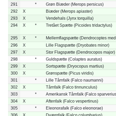
291
*
Grøn Biæder (Merops persicus)
292
X
Biæder (Merops apiaster)
293
X
Vendehals (Jynx torquilla)
294
X
*
Tretået Spætte (Picoides tridactylus)
295
X
*
Mellemflagspætte (Dendrocoptes med
296
X
Lille Flagspætte (Dryobates minor)
297
X
Stor Flagspætte (Dendrocopos major)
298
*
Guldspætte (Colaptes auratus)
299
X
Sortspætte (Dryocopus martius)
300
X
Grønspætte (Picus viridis)
301
*
Lille Tårnfalk (Falco naumanni)
302
X
Tårnfalk (Falco tinnunculus)
303
*
Amerikansk Tårnfalk (Falco sparverius
304
X
Aftenfalk (Falco vespertinus)
305
*
Eleonorafalk (Falco eleonorae)
306
X
Dværgfalk (Falco columbarius)