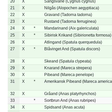
20
X
Sangsvane (Cygnus cygnus)
21
X
Nilgås (Alopochen aegyptiaca)
22
X
Gravand (Tadorna tadorna)
23
X
Rustand (Tadorna ferruginea)
24
X
*
Mandarinand (Aix galericulata)
25
X
*
Sibirisk Krikand (Sibirionetta formosa)
26
X
Atlingand (Spatula querquedula)
27
X
*
Blåvinget And (Spatula discors)
28
X
Skeand (Spatula clypeata)
29
X
Knarand (Mareca strepera)
30
X
Pibeand (Mareca penelope)
31
X
*
Amerikansk Pibeand (Mareca america
32
X
Gråand (Anas platyrhynchos)
33
*
Sortbrun And (Anas rubripes)
34
X
Spidsand (Anas acuta)