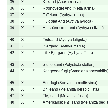
35
X
Krikand (Anas crecca)
36
X
*
Rødhovedet And (Netta rufina)
37
X
Taffeland (Aythya ferina)
38
X
*
Hvidøjet And (Aythya nyroca)
39
X
*
Halsbåndstroldand (Aythya collaris)
40
X
Troldand (Aythya fuligula)
41
X
Bjergand (Aythya marila)
42
X
*
Lille Bjergand (Aythya affinis)
43
X
*
Stellersand (Polysticta stelleri)
44
X
*
Kongeederfugl (Somateria spectabilis
45
X
Ederfugl (Somateria mollissima)
46
X
*
Brilleand (Melanitta perspicillata)
47
X
Fløjlsand (Melanitta fusca)
48
X
*
Amerikansk Fløjlsand (Melanitta degla