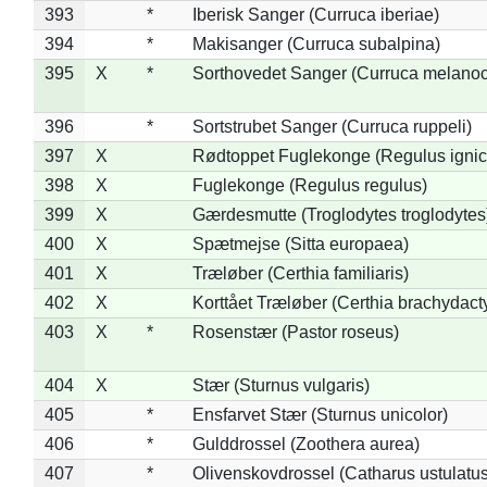
393
*
Iberisk Sanger (Curruca iberiae)
394
*
Makisanger (Curruca subalpina)
395
X
*
Sorthovedet Sanger (Curruca melano
396
*
Sortstrubet Sanger (Curruca ruppeli)
397
X
Rødtoppet Fuglekonge (Regulus ignica
398
X
Fuglekonge (Regulus regulus)
399
X
Gærdesmutte (Troglodytes troglodytes
400
X
Spætmejse (Sitta europaea)
401
X
Træløber (Certhia familiaris)
402
X
Korttået Træløber (Certhia brachydact
403
X
*
Rosenstær (Pastor roseus)
404
X
Stær (Sturnus vulgaris)
405
*
Ensfarvet Stær (Sturnus unicolor)
406
*
Gulddrossel (Zoothera aurea)
407
*
Olivenskovdrossel (Catharus ustulatus