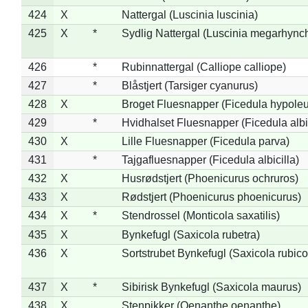
424
X
Nattergal (Luscinia luscinia)
425
X
*
Sydlig Nattergal (Luscinia megarhync
426
*
Rubinnattergal (Calliope calliope)
427
*
Blåstjert (Tarsiger cyanurus)
428
X
Broget Fluesnapper (Ficedula hypole
429
*
Hvidhalset Fluesnapper (Ficedula albic
430
X
Lille Fluesnapper (Ficedula parva)
431
*
Tajgafluesnapper (Ficedula albicilla)
432
X
Husrødstjert (Phoenicurus ochruros)
433
X
Rødstjert (Phoenicurus phoenicurus)
434
X
*
Stendrossel (Monticola saxatilis)
435
X
Bynkefugl (Saxicola rubetra)
436
X
Sortstrubet Bynkefugl (Saxicola rubico
437
X
*
Sibirisk Bynkefugl (Saxicola maurus)
438
X
Stenpikker (Oenanthe oenanthe)