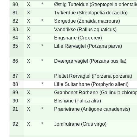
80
X
*
Østlig Turteldue (Streptopelia orientali
81
X
Tyrkerdue (Streptopelia decaocto)
82
X
*
Sørgedue (Zenaida macroura)
83
X
Vandrikse (Rallus aquaticus)
84
X
Engsnarre (Crex crex)
85
X
*
Lille Rørvagtel (Porzana parva)
86
X
*
Dværgrørvagtel (Porzana pusilla)
87
X
Plettet Rørvagtel (Porzana porzana)
88
*
Lille Sultanhøne (Porphyrio alleni)
89
X
Grønbenet Rørhøne (Gallinula chloro
90
X
Blishøne (Fulica atra)
91
X
*
Prærietrane (Antigone canadensis)
92
X
*
Jomfrutrane (Grus virgo)