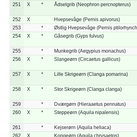
251
X
*
Ådselgrib (Neophron percnopterus)
252
X
Hvepsevåge (Pernis apivorus)
253
*
Østlig Hvepsevåge (Pernis ptilorhync
254
X
*
Gåsegrib (Gyps fulvus)
255
*
Munkegrib (Aegypius monachus)
256
X
*
Slangeørn (Circaetus gallicus)
257
X
*
Lille Skrigeørn (Clanga pomarina)
258
X
*
Stor Skrigeørn (Clanga clanga)
259
*
Dværgørn (Hieraaetus pennatus)
260
X
*
Steppeørn (Aquila nipalensis)
261
*
Kejserørn (Aquila heliaca)
262
X
Kongeørn (Aquila chrysaetos)