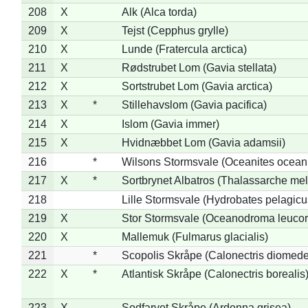
208
X
Alk (Alca torda)
209
X
Tejst (Cepphus grylle)
210
X
Lunde (Fratercula arctica)
211
X
Rødstrubet Lom (Gavia stellata)
212
X
Sortstrubet Lom (Gavia arctica)
213
X
*
Stillehavslom (Gavia pacifica)
214
X
Islom (Gavia immer)
215
X
Hvidnæbbet Lom (Gavia adamsii)
216
*
Wilsons Stormsvale (Oceanites ocean
217
X
*
Sortbrynet Albatros (Thalassarche me
218
Lille Stormsvale (Hydrobates pelagicu
219
X
Stor Stormsvale (Oceanodroma leuco
220
X
Mallemuk (Fulmarus glacialis)
221
*
Scopolis Skråpe (Calonectris diomed
222
X
*
Atlantisk Skråpe (Calonectris borealis
223
X
Sodfarvet Skråpe (Ardenna grisea)