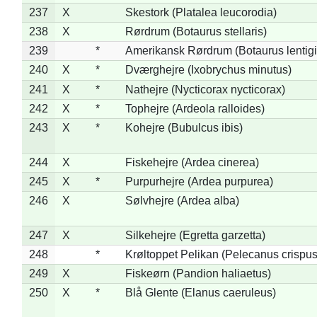
237
X
Skestork (Platalea leucorodia)
238
X
Rørdrum (Botaurus stellaris)
239
*
Amerikansk Rørdrum (Botaurus lentig
240
X
*
Dværghejre (Ixobrychus minutus)
241
X
*
Nathejre (Nycticorax nycticorax)
242
X
*
Tophejre (Ardeola ralloides)
243
X
*
Kohejre (Bubulcus ibis)
244
X
Fiskehejre (Ardea cinerea)
245
X
*
Purpurhejre (Ardea purpurea)
246
X
Sølvhejre (Ardea alba)
247
X
Silkehejre (Egretta garzetta)
248
*
Krøltoppet Pelikan (Pelecanus crispus
249
X
Fiskeørn (Pandion haliaetus)
250
X
*
Blå Glente (Elanus caeruleus)