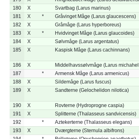
180
X
Svartbag (Larus marinus)
181
X
*
Gråvinget Måge (Larus glaucescens)
182
X
Gråmåge (Larus hyperboreus)
183
X
*
Hvidvinget Måge (Larus glaucoides)
184
X
Sølvmåge (Larus argentatus)
185
X
Kaspisk Måge (Larus cachinnans)
186
X
Middelhavssølvmåge (Larus michahell
187
*
Armensk Måge (Larus armenicus)
188
X
Sildemåge (Larus fuscus)
189
X
Sandterne (Gelochelidon nilotica)
190
X
Rovterne (Hydroprogne caspia)
191
X
Splitterne (Thalasseus sandvicensis)
192
*
Aztekerterne (Thalasseus elegans)
193
X
Dværgterne (Sternula albifrons)
194
*
Brilleterne (Onychoprion anaethetus)