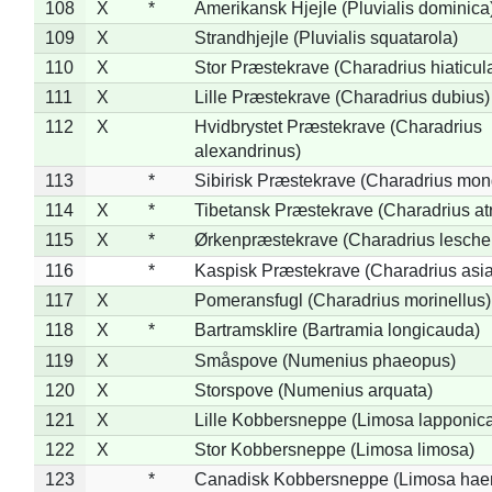
108
X
*
Amerikansk Hjejle (Pluvialis dominica
109
X
Strandhjejle (Pluvialis squatarola)
110
X
Stor Præstekrave (Charadrius hiaticul
111
X
Lille Præstekrave (Charadrius dubius)
112
X
Hvidbrystet Præstekrave (Charadrius
alexandrinus)
113
*
Sibirisk Præstekrave (Charadrius mon
114
X
*
Tibetansk Præstekrave (Charadrius atr
115
X
*
Ørkenpræstekrave (Charadrius leschen
116
*
Kaspisk Præstekrave (Charadrius asia
117
X
Pomeransfugl (Charadrius morinellus)
118
X
*
Bartramsklire (Bartramia longicauda)
119
X
Småspove (Numenius phaeopus)
120
X
Storspove (Numenius arquata)
121
X
Lille Kobbersneppe (Limosa lapponic
122
X
Stor Kobbersneppe (Limosa limosa)
123
*
Canadisk Kobbersneppe (Limosa hae