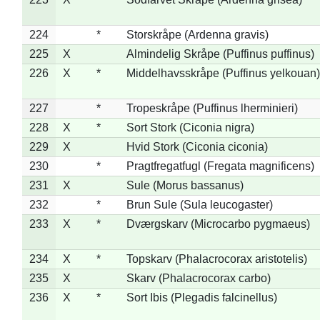
224
*
Storskråpe (Ardenna gravis)
225
X
Almindelig Skråpe (Puffinus puffinus)
226
X
*
Middelhavsskråpe (Puffinus yelkouan)
227
*
Tropeskråpe (Puffinus lherminieri)
228
X
*
Sort Stork (Ciconia nigra)
229
X
Hvid Stork (Ciconia ciconia)
230
*
Pragtfregatfugl (Fregata magnificens)
231
X
Sule (Morus bassanus)
232
*
Brun Sule (Sula leucogaster)
233
X
*
Dværgskarv (Microcarbo pygmaeus)
234
X
*
Topskarv (Phalacrocorax aristotelis)
235
X
Skarv (Phalacrocorax carbo)
236
X
*
Sort Ibis (Plegadis falcinellus)