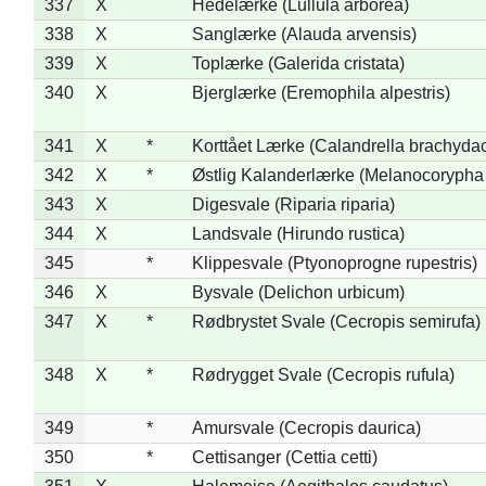
337
X
Hedelærke (Lullula arborea)
338
X
Sanglærke (Alauda arvensis)
339
X
Toplærke (Galerida cristata)
340
X
Bjerglærke (Eremophila alpestris)
341
X
*
Korttået Lærke (Calandrella brachydac
342
X
*
Østlig Kalanderlærke (Melanocorypha
343
X
Digesvale (Riparia riparia)
344
X
Landsvale (Hirundo rustica)
345
*
Klippesvale (Ptyonoprogne rupestris)
346
X
Bysvale (Delichon urbicum)
347
X
*
Rødbrystet Svale (Cecropis semirufa)
348
X
*
Rødrygget Svale (Cecropis rufula)
349
*
Amursvale (Cecropis daurica)
350
*
Cettisanger (Cettia cetti)