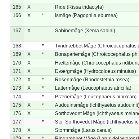
165
X
Ride (Rissa tridactyla)
166
X
*
Ismåge (Pagophila eburnea)
167
X
Sabinemåge (Xema sabini)
168
*
Tyndnæbbet Måge (Chroicocephalus 
169
X
*
Bonapartemåge (Chroicocephalus phil
170
X
Hættemåge (Chroicocephalus ridibun
171
X
Dværgmåge (Hydrocoloeus minutus)
172
X
*
Rosenmåge (Rhodostethia rosea)
173
X
*
Lattermåge (Leucophaeus atricilla)
174
*
Præriemåge (Leucophaeus pipixcan)
175
X
*
Audouinsmåge (Ichthyaetus audouinii
176
X
Sorthovedet Måge (Ichthyaetus melan
177
*
Stor Sorthovedet Måge (Ichthyaetus ic
178
X
Stormmåge (Larus canus)
179
X
*
Ringnæbbet Måge (Larus delawarensi