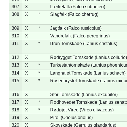
307
X
Lærkefalk (Falco subbuteo)
308
X
*
Slagfalk (Falco cherrug)
309
X
*
Jagtfalk (Falco rusticolus)
310
X
Vandrefalk (Falco peregrinus)
311
X
*
Brun Tornskade (Lanius cristatus)
312
X
Rødrygget Tornskade (Lanius collurio)
313
X
*
Turkestantornskade (Lanius phoenicur
314
X
*
Langhalet Tornskade (Lanius schach)
315
X
*
Rosenbrystet Tornskade (Lanius minor
316
X
Stor Tornskade (Lanius excubitor)
317
X
*
Rødhovedet Tornskade (Lanius senato
318
X
*
Rødøjet Vireo (Vireo olivaceus)
319
X
Pirol (Oriolus oriolus)
320
X
Skovskade (Garrulus glandarius)