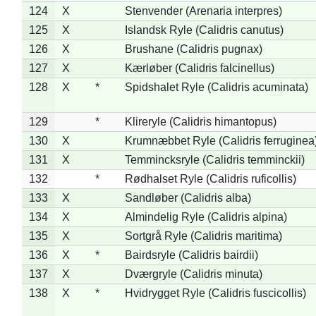
124
X
Stenvender (Arenaria interpres)
125
X
Islandsk Ryle (Calidris canutus)
126
X
Brushane (Calidris pugnax)
127
X
Kærløber (Calidris falcinellus)
128
X
*
Spidshalet Ryle (Calidris acuminata)
129
*
Klireryle (Calidris himantopus)
130
X
Krumnæbbet Ryle (Calidris ferruginea
131
X
Temmincksryle (Calidris temminckii)
132
*
Rødhalset Ryle (Calidris ruficollis)
133
X
Sandløber (Calidris alba)
134
X
Almindelig Ryle (Calidris alpina)
135
X
Sortgrå Ryle (Calidris maritima)
136
X
*
Bairdsryle (Calidris bairdii)
137
X
Dværgryle (Calidris minuta)
138
X
*
Hvidrygget Ryle (Calidris fuscicollis)