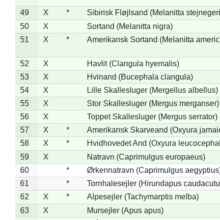
49
X
*
Sibirisk Fløjlsand (Melanitta stejnegeri
50
X
Sortand (Melanitta nigra)
51
X
*
Amerikansk Sortand (Melanitta ameri
52
X
Havlit (Clangula hyemalis)
53
X
Hvinand (Bucephala clangula)
54
X
Lille Skallesluger (Mergellus albellus)
55
X
Stor Skallesluger (Mergus merganser)
56
X
Toppet Skallesluger (Mergus serrator)
57
X
*
Amerikansk Skarveand (Oxyura jamai
58
X
*
Hvidhovedet And (Oxyura leucocepha
59
X
Natravn (Caprimulgus europaeus)
60
*
Ørkennatravn (Caprimulgus aegyptius
61
*
Tornhalesejler (Hirundapus caudacutu
62
X
*
Alpesejler (Tachymarptis melba)
63
X
Mursejler (Apus apus)