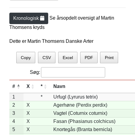
Se årsopdelt oversigt af
Martin
Kronologisk
Thomsen
s kryds
Dette er Martin Thomsens Danske Arter
Copy
CSV
Excel
PDF
Print
Søg:
#
X
*
Navn
1
*
Urfugl (Lyrurus tetrix)
2
X
Agerhøne (Perdix perdix)
3
X
Vagtel (Coturnix coturnix)
4
X
Fasan (Phasianus colchicus)
5
X
Knortegås (Branta bernicla)