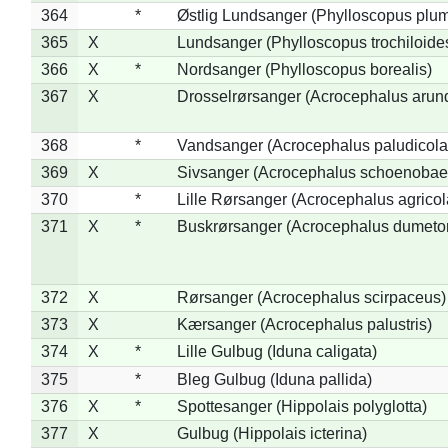
364
*
Østlig Lundsanger (Phylloscopus plum
365
X
Lundsanger (Phylloscopus trochiloide
366
X
*
Nordsanger (Phylloscopus borealis)
367
X
Drosselrørsanger (Acrocephalus arun
368
*
Vandsanger (Acrocephalus paludicola
369
X
Sivsanger (Acrocephalus schoenobae
370
*
Lille Rørsanger (Acrocephalus agricol
371
X
*
Buskrørsanger (Acrocephalus dumeto
372
X
Rørsanger (Acrocephalus scirpaceus)
373
X
Kærsanger (Acrocephalus palustris)
374
X
*
Lille Gulbug (Iduna caligata)
375
*
Bleg Gulbug (Iduna pallida)
376
X
*
Spottesanger (Hippolais polyglotta)
377
X
Gulbug (Hippolais icterina)