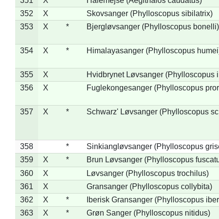
351
X
Halemejse (Aegithalos caudatus)
352
X
Skovsanger (Phylloscopus sibilatrix)
353
X
*
Bjergløvsanger (Phylloscopus bonelli)
354
X
*
Himalayasanger (Phylloscopus humei
355
X
Hvidbrynet Løvsanger (Phylloscopus i
356
X
Fuglekongesanger (Phylloscopus pror
357
X
*
Schwarz' Løvsanger (Phylloscopus sc
358
*
Sinkiangløvsanger (Phylloscopus gris
359
X
*
Brun Løvsanger (Phylloscopus fuscat
360
X
Løvsanger (Phylloscopus trochilus)
361
X
Gransanger (Phylloscopus collybita)
362
X
*
Iberisk Gransanger (Phylloscopus iber
363
X
*
Grøn Sanger (Phylloscopus nitidus)