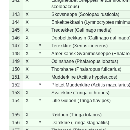
142
X
*
Langnæbbet Sneppeklire (Limnodrom
scolopaceus)
143
X
Skovsneppe (Scolopax rusticola)
144
X
Enkeltbekkasin (Lymnocryptes minimu
145
X
Tredækker (Gallinago media)
146
X
Dobbeltbekkasin (Gallinago gallinago
147
X
*
Terekklire (Xenus cinereus)
148
X
*
Amerikansk Svømmesneppe (Phalaropu
149
X
Odinshane (Phalaropus lobatus)
150
X
Thorshane (Phalaropus fulicarius)
151
X
Mudderklire (Actitis hypoleucos)
152
*
Plettet Mudderklire (Actitis macularius
153
X
Svaleklire (Tringa ochropus)
154
X
*
Lille Gulben (Tringa flavipes)
155
X
Rødben (Tringa totanus)
156
X
*
Damklire (Tringa stagnatilis)