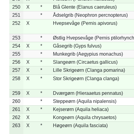
250
X
*
Blå Glente (Elanus caeruleus)
251
*
Ådselgrib (Neophron percnopterus)
252
X
Hvepsevåge (Pernis apivorus)
253
*
Østlig Hvepsevåge (Pernis ptilorhync
254
X
*
Gåsegrib (Gyps fulvus)
255
*
Munkegrib (Aegypius monachus)
256
X
*
Slangeørn (Circaetus gallicus)
257
X
*
Lille Skrigeørn (Clanga pomarina)
258
X
*
Stor Skrigeørn (Clanga clanga)
259
X
*
Dværgørn (Hieraaetus pennatus)
260
*
Steppeørn (Aquila nipalensis)
261
X
*
Kejserørn (Aquila heliaca)
262
X
Kongeørn (Aquila chrysaetos)
263
X
*
Høgeørn (Aquila fasciata)