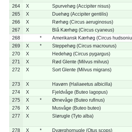
264
X
Spurvehøg (Accipiter nisus)
265
X
Duehøg (Accipiter gentilis)
266
X
Rørhøg (Circus aeruginosus)
267
X
Blå Kærhøg (Circus cyaneus)
268
*
Amerikansk Kærhøg (Circus hudsoniu
269
X
*
Steppehøg (Circus macrourus)
270
X
Hedehøg (Circus pygargus)
271
X
Rød Glente (Milvus milvus)
272
X
Sort Glente (Milvus migrans)
273
X
Havørn (Haliaeetus albicilla)
274
X
Fjeldvåge (Buteo lagopus)
275
X
*
Ørnevåge (Buteo rufinus)
276
X
Musvåge (Buteo buteo)
277
X
Slørugle (Tyto alba)
278
X
*
Dværghornugle (Otus scops)