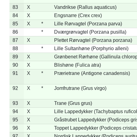
83
X
Vandrikse (Rallus aquaticus)
84
X
Engsnarre (Crex crex)
85
X
*
Lille Rørvagtel (Porzana parva)
86
*
Dværgrørvagtel (Porzana pusilla)
87
X
Plettet Rørvagtel (Porzana porzana)
88
*
Lille Sultanhøne (Porphyrio alleni)
89
X
Grønbenet Rørhøne (Gallinula chloro
90
X
Blishøne (Fulica atra)
91
X
*
Prærietrane (Antigone canadensis)
92
X
*
Jomfrutrane (Grus virgo)
93
X
Trane (Grus grus)
94
X
Lille Lappedykker (Tachybaptus ruficol
95
X
Gråstrubet Lappedykker (Podiceps gr
96
X
Toppet Lappedykker (Podiceps cristat
97
X
Nordisk Lappedykker (Podiceps auritu