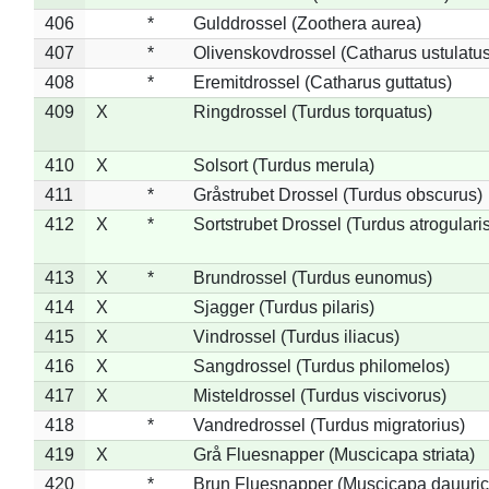
406
*
Gulddrossel (Zoothera aurea)
407
*
Olivenskovdrossel (Catharus ustulatus
408
*
Eremitdrossel (Catharus guttatus)
409
X
Ringdrossel (Turdus torquatus)
410
X
Solsort (Turdus merula)
411
*
Gråstrubet Drossel (Turdus obscurus)
412
X
*
Sortstrubet Drossel (Turdus atrogularis
413
X
*
Brundrossel (Turdus eunomus)
414
X
Sjagger (Turdus pilaris)
415
X
Vindrossel (Turdus iliacus)
416
X
Sangdrossel (Turdus philomelos)
417
X
Misteldrossel (Turdus viscivorus)
418
*
Vandredrossel (Turdus migratorius)
419
X
Grå Fluesnapper (Muscicapa striata)
420
*
Brun Fluesnapper (Muscicapa dauuric