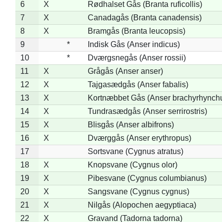
6
X
Rødhalset Gås (Branta ruficollis)
7
X
Canadagås (Branta canadensis)
8
X
Bramgås (Branta leucopsis)
9
*
Indisk Gås (Anser indicus)
10
*
Dværgsnegås (Anser rossii)
11
X
Grågås (Anser anser)
12
X
Tajgasædgås (Anser fabalis)
13
X
Kortnæbbet Gås (Anser brachyrhynch
14
X
Tundrasædgås (Anser serrirostris)
15
X
Blisgås (Anser albifrons)
16
X
Dværggås (Anser erythropus)
17
Sortsvane (Cygnus atratus)
18
X
Knopsvane (Cygnus olor)
19
X
Pibesvane (Cygnus columbianus)
20
X
Sangsvane (Cygnus cygnus)
21
X
Nilgås (Alopochen aegyptiaca)
22
X
Gravand (Tadorna tadorna)