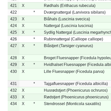
421
X
Rødhals (Erithacus rubecula)
422
*
Dværgnattergal (Larvivora sibilans)
423
X
Blåhals (Luscinia svecica)
424
X
Nattergal (Luscinia luscinia)
425
X
*
Sydlig Nattergal (Luscinia megarhync
426
*
Rubinnattergal (Calliope calliope)
427
X
*
Blåstjert (Tarsiger cyanurus)
428
X
Broget Fluesnapper (Ficedula hypole
429
X
*
Hvidhalset Fluesnapper (Ficedula albic
430
X
Lille Fluesnapper (Ficedula parva)
431
*
Tajgafluesnapper (Ficedula albicilla)
432
X
Husrødstjert (Phoenicurus ochruros)
433
X
Rødstjert (Phoenicurus phoenicurus)
434
X
*
Stendrossel (Monticola saxatilis)