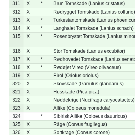
311
X
*
Brun Tornskade (Lanius cristatus)
312
X
Rødrygget Tornskade (Lanius collurio)
313
X
*
Turkestantornskade (Lanius phoenicur
314
X
*
Langhalet Tornskade (Lanius schach)
315
X
*
Rosenbrystet Tornskade (Lanius minor
316
X
Stor Tornskade (Lanius excubitor)
317
X
*
Rødhovedet Tornskade (Lanius senato
318
X
*
Rødøjet Vireo (Vireo olivaceus)
319
X
Pirol (Oriolus oriolus)
320
X
Skovskade (Garrulus glandarius)
321
X
Husskade (Pica pica)
322
X
Nøddekrige (Nucifraga caryocatactes)
323
X
Allike (Coloeus monedula)
324
*
Sibirisk Allike (Coloeus dauuricus)
325
X
Råge (Corvus frugilegus)
326
X
Sortkrage (Corvus corone)