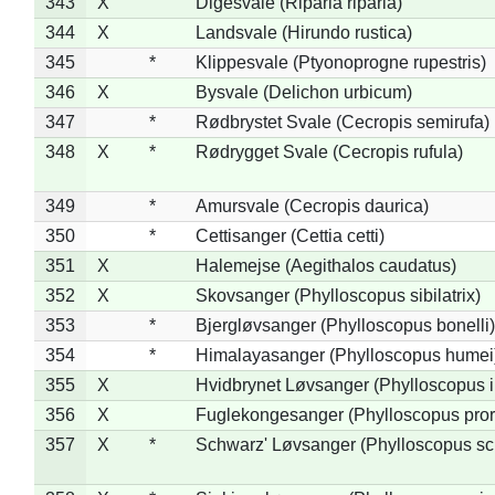
343
X
Digesvale (Riparia riparia)
344
X
Landsvale (Hirundo rustica)
345
*
Klippesvale (Ptyonoprogne rupestris)
346
X
Bysvale (Delichon urbicum)
347
*
Rødbrystet Svale (Cecropis semirufa)
348
X
*
Rødrygget Svale (Cecropis rufula)
349
*
Amursvale (Cecropis daurica)
350
*
Cettisanger (Cettia cetti)
351
X
Halemejse (Aegithalos caudatus)
352
X
Skovsanger (Phylloscopus sibilatrix)
353
*
Bjergløvsanger (Phylloscopus bonelli)
354
*
Himalayasanger (Phylloscopus humei
355
X
Hvidbrynet Løvsanger (Phylloscopus i
356
X
Fuglekongesanger (Phylloscopus pror
357
X
*
Schwarz' Løvsanger (Phylloscopus sc