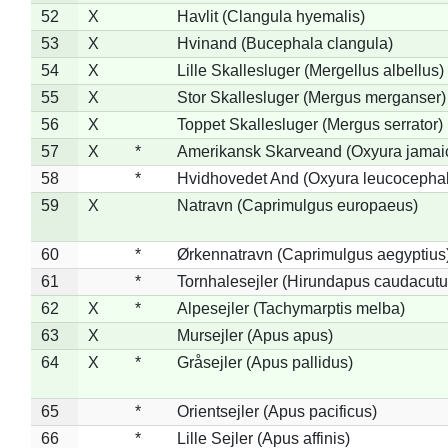
52
X
Havlit (Clangula hyemalis)
53
X
Hvinand (Bucephala clangula)
54
X
Lille Skallesluger (Mergellus albellus)
55
X
Stor Skallesluger (Mergus merganser)
56
X
Toppet Skallesluger (Mergus serrator)
57
X
*
Amerikansk Skarveand (Oxyura jamai
58
*
Hvidhovedet And (Oxyura leucocepha
59
X
Natravn (Caprimulgus europaeus)
60
*
Ørkennatravn (Caprimulgus aegyptius
61
*
Tornhalesejler (Hirundapus caudacutu
62
X
*
Alpesejler (Tachymarptis melba)
63
X
Mursejler (Apus apus)
64
X
*
Gråsejler (Apus pallidus)
65
*
Orientsejler (Apus pacificus)
66
*
Lille Sejler (Apus affinis)