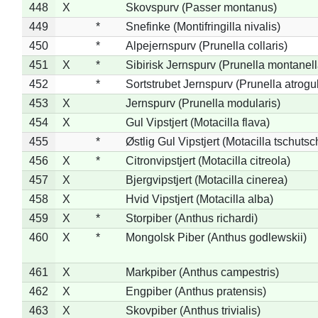
448
X
Skovspurv (Passer montanus)
449
*
Snefinke (Montifringilla nivalis)
450
*
Alpejernspurv (Prunella collaris)
451
X
*
Sibirisk Jernspurv (Prunella montanell
452
*
Sortstrubet Jernspurv (Prunella atrogul
453
X
Jernspurv (Prunella modularis)
454
X
Gul Vipstjert (Motacilla flava)
455
*
Østlig Gul Vipstjert (Motacilla tschuts
456
X
*
Citronvipstjert (Motacilla citreola)
457
X
Bjergvipstjert (Motacilla cinerea)
458
X
Hvid Vipstjert (Motacilla alba)
459
X
*
Storpiber (Anthus richardi)
460
X
*
Mongolsk Piber (Anthus godlewskii)
461
X
Markpiber (Anthus campestris)
462
X
Engpiber (Anthus pratensis)
463
X
Skovpiber (Anthus trivialis)