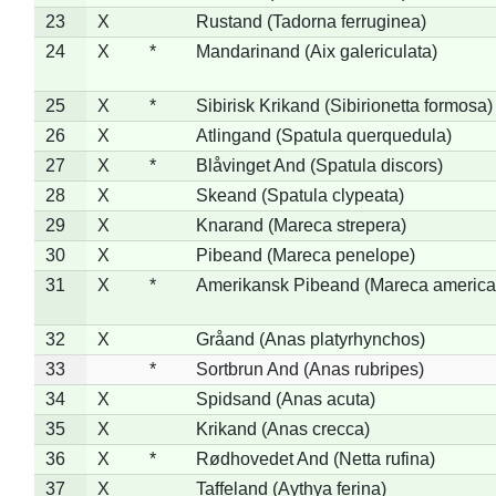
23
X
Rustand (Tadorna ferruginea)
24
X
*
Mandarinand (Aix galericulata)
25
X
*
Sibirisk Krikand (Sibirionetta formosa)
26
X
Atlingand (Spatula querquedula)
27
X
*
Blåvinget And (Spatula discors)
28
X
Skeand (Spatula clypeata)
29
X
Knarand (Mareca strepera)
30
X
Pibeand (Mareca penelope)
31
X
*
Amerikansk Pibeand (Mareca america
32
X
Gråand (Anas platyrhynchos)
33
*
Sortbrun And (Anas rubripes)
34
X
Spidsand (Anas acuta)
35
X
Krikand (Anas crecca)
36
X
*
Rødhovedet And (Netta rufina)
37
X
Taffeland (Aythya ferina)