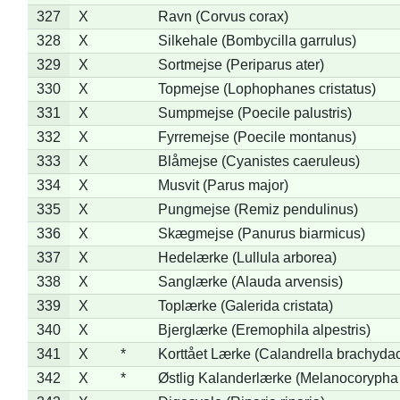
327
X
Ravn (Corvus corax)
328
X
Silkehale (Bombycilla garrulus)
329
X
Sortmejse (Periparus ater)
330
X
Topmejse (Lophophanes cristatus)
331
X
Sumpmejse (Poecile palustris)
332
X
Fyrremejse (Poecile montanus)
333
X
Blåmejse (Cyanistes caeruleus)
334
X
Musvit (Parus major)
335
X
Pungmejse (Remiz pendulinus)
336
X
Skægmejse (Panurus biarmicus)
337
X
Hedelærke (Lullula arborea)
338
X
Sanglærke (Alauda arvensis)
339
X
Toplærke (Galerida cristata)
340
X
Bjerglærke (Eremophila alpestris)
341
X
*
Korttået Lærke (Calandrella brachydac
342
X
*
Østlig Kalanderlærke (Melanocorypha