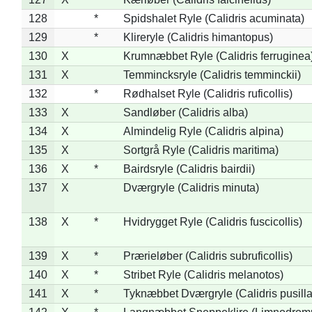
128
*
Spidshalet Ryle (Calidris acuminata)
129
*
Klireryle (Calidris himantopus)
130
X
Krumnæbbet Ryle (Calidris ferruginea
131
X
Temmincksryle (Calidris temminckii)
132
*
Rødhalset Ryle (Calidris ruficollis)
133
X
Sandløber (Calidris alba)
134
X
Almindelig Ryle (Calidris alpina)
135
X
Sortgrå Ryle (Calidris maritima)
136
X
*
Bairdsryle (Calidris bairdii)
137
X
Dværgryle (Calidris minuta)
138
X
*
Hvidrygget Ryle (Calidris fuscicollis)
139
X
*
Prærieløber (Calidris subruficollis)
140
X
*
Stribet Ryle (Calidris melanotos)
141
X
*
Tyknæbbet Dværgryle (Calidris pusilla