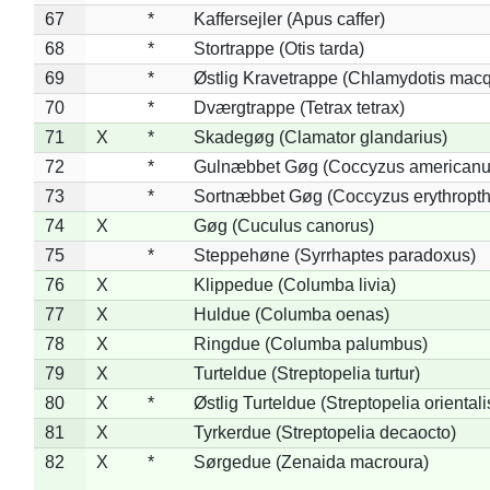
67
*
Kaffersejler (Apus caffer)
68
*
Stortrappe (Otis tarda)
69
*
Østlig Kravetrappe (Chlamydotis macq
70
*
Dværgtrappe (Tetrax tetrax)
71
X
*
Skadegøg (Clamator glandarius)
72
*
Gulnæbbet Gøg (Coccyzus americanu
73
*
Sortnæbbet Gøg (Coccyzus erythropt
74
X
Gøg (Cuculus canorus)
75
*
Steppehøne (Syrrhaptes paradoxus)
76
X
Klippedue (Columba livia)
77
X
Huldue (Columba oenas)
78
X
Ringdue (Columba palumbus)
79
X
Turteldue (Streptopelia turtur)
80
X
*
Østlig Turteldue (Streptopelia orientali
81
X
Tyrkerdue (Streptopelia decaocto)
82
X
*
Sørgedue (Zenaida macroura)