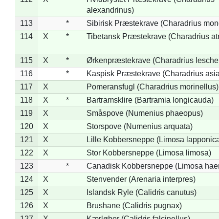
alexandrinus)
113
*
Sibirisk Præstekrave (Charadrius mon
114
X
*
Tibetansk Præstekrave (Charadrius atr
115
X
*
Ørkenpræstekrave (Charadrius leschen
116
*
Kaspisk Præstekrave (Charadrius asia
117
X
Pomeransfugl (Charadrius morinellus)
118
X
*
Bartramsklire (Bartramia longicauda)
119
X
Småspove (Numenius phaeopus)
120
X
Storspove (Numenius arquata)
121
X
Lille Kobbersneppe (Limosa lapponic
122
X
Stor Kobbersneppe (Limosa limosa)
123
*
Canadisk Kobbersneppe (Limosa hae
124
X
Stenvender (Arenaria interpres)
125
X
Islandsk Ryle (Calidris canutus)
126
X
Brushane (Calidris pugnax)
127
X
Kærløber (Calidris falcinellus)