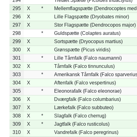
294
*
Tretået Spætte (Picoides tridactylus)
295
X
*
Mellemflagspætte (Dendrocoptes med
296
X
Lille Flagspætte (Dryobates minor)
297
X
Stor Flagspætte (Dendrocopos major)
298
*
Guldspætte (Colaptes auratus)
299
X
Sortspætte (Dryocopus martius)
300
X
Grønspætte (Picus viridis)
301
*
Lille Tårnfalk (Falco naumanni)
302
X
Tårnfalk (Falco tinnunculus)
303
*
Amerikansk Tårnfalk (Falco sparverius
304
X
Aftenfalk (Falco vespertinus)
305
*
Eleonorafalk (Falco eleonorae)
306
X
Dværgfalk (Falco columbarius)
307
X
Lærkefalk (Falco subbuteo)
308
X
*
Slagfalk (Falco cherrug)
309
X
*
Jagtfalk (Falco rusticolus)
310
X
Vandrefalk (Falco peregrinus)