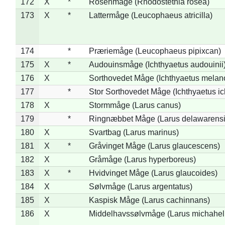
172
X
*
Rosenmåge (Rhodostethia rosea)
173
X
*
Lattermåge (Leucophaeus atricilla)
174
*
Præriemåge (Leucophaeus pipixcan)
175
X
*
Audouinsmåge (Ichthyaetus audouinii
176
X
Sorthovedet Måge (Ichthyaetus melan
177
*
Stor Sorthovedet Måge (Ichthyaetus ic
178
X
Stormmåge (Larus canus)
179
*
Ringnæbbet Måge (Larus delawarensi
180
X
Svartbag (Larus marinus)
181
X
*
Gråvinget Måge (Larus glaucescens)
182
X
Gråmåge (Larus hyperboreus)
183
X
*
Hvidvinget Måge (Larus glaucoides)
184
X
Sølvmåge (Larus argentatus)
185
X
Kaspisk Måge (Larus cachinnans)
186
X
Middelhavssølvmåge (Larus michahell