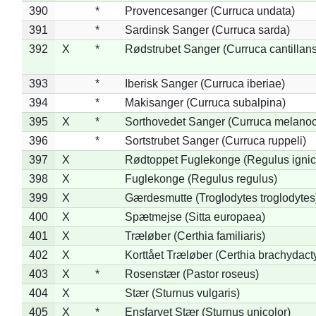
390
*
Provencesanger (Curruca undata)
391
*
Sardinsk Sanger (Curruca sarda)
392
X
*
Rødstrubet Sanger (Curruca cantillans
393
*
Iberisk Sanger (Curruca iberiae)
394
*
Makisanger (Curruca subalpina)
395
X
*
Sorthovedet Sanger (Curruca melano
396
*
Sortstrubet Sanger (Curruca ruppeli)
397
X
Rødtoppet Fuglekonge (Regulus ignica
398
X
Fuglekonge (Regulus regulus)
399
X
Gærdesmutte (Troglodytes troglodytes
400
X
Spætmejse (Sitta europaea)
401
X
Træløber (Certhia familiaris)
402
X
Korttået Træløber (Certhia brachydact
403
X
*
Rosenstær (Pastor roseus)
404
X
Stær (Sturnus vulgaris)
405
X
*
Ensfarvet Stær (Sturnus unicolor)