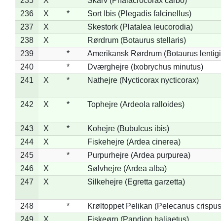
235
X
Skarv (Phalacrocorax carbo)
236
X
*
Sort Ibis (Plegadis falcinellus)
237
X
Skestork (Platalea leucorodia)
238
X
Rørdrum (Botaurus stellaris)
239
*
Amerikansk Rørdrum (Botaurus lentig
240
*
Dværghejre (Ixobrychus minutus)
241
X
*
Nathejre (Nycticorax nycticorax)
242
X
*
Tophejre (Ardeola ralloides)
243
X
*
Kohejre (Bubulcus ibis)
244
X
Fiskehejre (Ardea cinerea)
245
*
Purpurhejre (Ardea purpurea)
246
X
Sølvhejre (Ardea alba)
247
X
Silkehejre (Egretta garzetta)
248
*
Krøltoppet Pelikan (Pelecanus crispus
249
X
Fiskeørn (Pandion haliaetus)