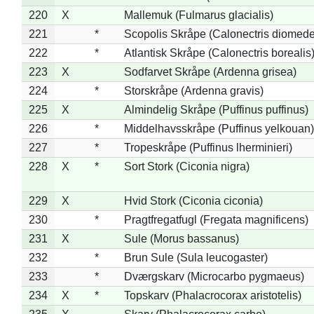
220
X
Mallemuk (Fulmarus glacialis)
221
*
Scopolis Skråpe (Calonectris diomed
222
*
Atlantisk Skråpe (Calonectris borealis
223
X
Sodfarvet Skråpe (Ardenna grisea)
224
*
Storskråpe (Ardenna gravis)
225
X
Almindelig Skråpe (Puffinus puffinus)
226
*
Middelhavsskråpe (Puffinus yelkouan)
227
*
Tropeskråpe (Puffinus lherminieri)
228
X
*
Sort Stork (Ciconia nigra)
229
X
Hvid Stork (Ciconia ciconia)
230
*
Pragtfregatfugl (Fregata magnificens)
231
X
Sule (Morus bassanus)
232
*
Brun Sule (Sula leucogaster)
233
*
Dværgskarv (Microcarbo pygmaeus)
234
X
*
Topskarv (Phalacrocorax aristotelis)