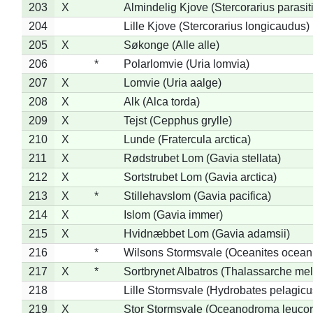
203
X
Almindelig Kjove (Stercorarius parasit
204
Lille Kjove (Stercorarius longicaudus)
205
X
Søkonge (Alle alle)
206
*
Polarlomvie (Uria lomvia)
207
X
Lomvie (Uria aalge)
208
X
Alk (Alca torda)
209
X
Tejst (Cepphus grylle)
210
X
Lunde (Fratercula arctica)
211
X
Rødstrubet Lom (Gavia stellata)
212
X
Sortstrubet Lom (Gavia arctica)
213
X
*
Stillehavslom (Gavia pacifica)
214
X
Islom (Gavia immer)
215
X
Hvidnæbbet Lom (Gavia adamsii)
216
*
Wilsons Stormsvale (Oceanites ocean
217
X
*
Sortbrynet Albatros (Thalassarche me
218
Lille Stormsvale (Hydrobates pelagicu
219
X
Stor Stormsvale (Oceanodroma leuco