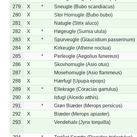
279
X
*
Sneugle (Bubo scandiacus)
280
X
Stor Hornugle (Bubo bubo)
281
X
Natugle (Strix aluco)
282
X
*
Høgeugle (Surnia ulula)
283
X
*
Spurveugle (Glaucidium passerinum)
284
X
Kirkeugle (Athene noctua)
285
*
Perleugle (Aegolius funereus)
286
X
Skovhornugle (Asio otus)
287
X
Mosehornugle (Asio flammeus)
288
X
Hærfugl (Upupa epops)
289
X
*
Ellekrage (Coracias garrulus)
290
X
Isfugl (Alcedo atthis)
291
*
Grøn Biæder (Merops persicus)
292
X
Biæder (Merops apiaster)
293
X
Vendehals (Jynx torquilla)