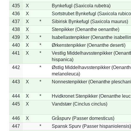
435
X
Bynkefugl (Saxicola rubetra)
436
X
Sortstrubet Bynkefugl (Saxicola rubico
437
X
*
Sibirisk Bynkefugl (Saxicola maurus)
438
X
Stenpikker (Oenanthe oenanthe)
439
X
*
Isabellastenpikker (Oenanthe isabelli
440
X
*
Ørkenstenpikker (Oenanthe deserti)
441
X
*
Vestlig Middelhavsstenpikker (Oenant
hispanica)
442
*
Østlig Middelhavsstenpikker (Oenant
melanoleuca)
443
X
*
Nonnestenpikker (Oenanthe pleschan
444
X
*
Hvidkronet Stenpikker (Oenanthe leu
445
X
Vandstær (Cinclus cinclus)
446
X
Gråspurv (Passer domesticus)
447
*
Spansk Spurv (Passer hispaniolensis)