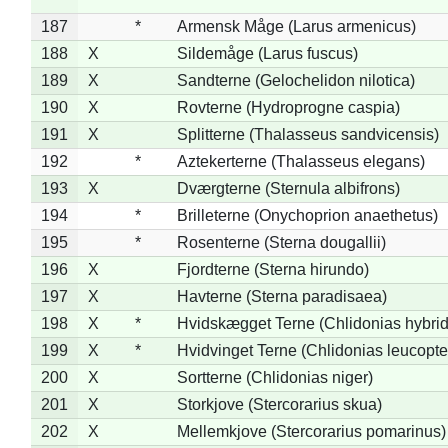
187
*
Armensk Måge (Larus armenicus)
188
X
Sildemåge (Larus fuscus)
189
X
Sandterne (Gelochelidon nilotica)
190
X
Rovterne (Hydroprogne caspia)
191
X
Splitterne (Thalasseus sandvicensis)
192
*
Aztekerterne (Thalasseus elegans)
193
X
Dværgterne (Sternula albifrons)
194
*
Brilleterne (Onychoprion anaethetus)
195
*
Rosenterne (Sterna dougallii)
196
X
Fjordterne (Sterna hirundo)
197
X
Havterne (Sterna paradisaea)
198
X
*
Hvidskægget Terne (Chlidonias hybrid
199
X
*
Hvidvinget Terne (Chlidonias leucopte
200
X
Sortterne (Chlidonias niger)
201
X
Storkjove (Stercorarius skua)
202
X
Mellemkjove (Stercorarius pomarinus)