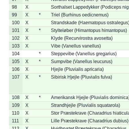
98
X
Sorthalset Lappedykker (Podiceps nigri
99
X
*
Triel (Burhinus oedicnemus)
100
X
Strandskade (Haematopus ostralegus
101
X
*
Stylteløber (Himantopus himantopus)
102
X
Klyde (Recurvirostra avosetta)
103
X
Vibe (Vanellus vanellus)
104
*
Steppevibe (Vanellus gregarius)
105
X
*
Sumpvibe (Vanellus leucurus)
106
X
Hjejle (Pluvialis apricaria)
107
X
*
Sibirisk Hjejle (Pluvialis fulva)
108
X
*
Amerikansk Hjejle (Pluvialis dominica
109
X
Strandhjejle (Pluvialis squatarola)
110
X
Stor Præstekrave (Charadrius hiaticul
111
X
Lille Præstekrave (Charadrius dubius)
112
X
Hvidbrystet Præstekrave (Charadrius