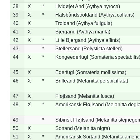
38
X
*
Hvidøjet And (Aythya nyroca)
39
X
*
Halsbåndstroldand (Aythya collaris)
40
X
Troldand (Aythya fuligula)
41
X
Bjergand (Aythya marila)
42
X
*
Lille Bjergand (Aythya affinis)
43
*
Stellersand (Polysticta stelleri)
44
X
*
Kongeederfugl (Somateria spectabilis
45
X
Ederfugl (Somateria mollissima)
46
X
*
Brilleand (Melanitta perspicillata)
47
X
Fløjlsand (Melanitta fusca)
48
X
*
Amerikansk Fløjlsand (Melanitta degla
49
*
Sibirisk Fløjlsand (Melanitta stejnegeri
50
X
Sortand (Melanitta nigra)
51
X
*
Amerikansk Sortand (Melanitta ameri