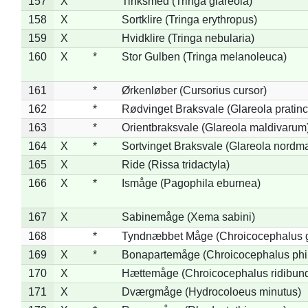
157
X
Tinksmed (Tringa glareola)
158
X
Sortklire (Tringa erythropus)
159
X
Hvidklire (Tringa nebularia)
160
X
*
Stor Gulben (Tringa melanoleuca)
161
*
Ørkenløber (Cursorius cursor)
162
*
Rødvinget Braksvale (Glareola pratinc
163
*
Orientbraksvale (Glareola maldivarum
164
X
*
Sortvinget Braksvale (Glareola nordm
165
X
Ride (Rissa tridactyla)
166
X
*
Ismåge (Pagophila eburnea)
167
X
Sabinemåge (Xema sabini)
168
*
Tyndnæbbet Måge (Chroicocephalus 
169
X
*
Bonapartemåge (Chroicocephalus phil
170
X
Hættemåge (Chroicocephalus ridibun
171
X
Dværgmåge (Hydrocoloeus minutus)