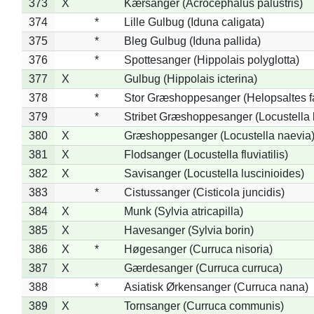
373
X
Kærsanger (Acrocephalus palustris)
374
*
Lille Gulbug (Iduna caligata)
375
*
Bleg Gulbug (Iduna pallida)
376
*
Spottesanger (Hippolais polyglotta)
377
X
Gulbug (Hippolais icterina)
378
*
Stor Græshoppesanger (Helopsaltes fa
379
*
Stribet Græshoppesanger (Locustella 
380
X
Græshoppesanger (Locustella naevia
381
X
Flodsanger (Locustella fluviatilis)
382
X
Savisanger (Locustella luscinioides)
383
*
Cistussanger (Cisticola juncidis)
384
X
Munk (Sylvia atricapilla)
385
X
Havesanger (Sylvia borin)
386
X
*
Høgesanger (Curruca nisoria)
387
X
Gærdesanger (Curruca curruca)
388
*
Asiatisk Ørkensanger (Curruca nana)
389
X
Tornsanger (Curruca communis)