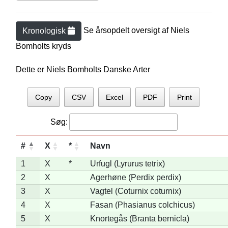
Se årsopdelt oversigt af
Niels
Kronologisk
Bomholt
s kryds
Dette er Niels Bomholts Danske Arter
Copy
CSV
Excel
PDF
Print
Søg:
#
X
*
Navn
1
X
*
Urfugl (Lyrurus tetrix)
2
X
Agerhøne (Perdix perdix)
3
X
Vagtel (Coturnix coturnix)
4
X
Fasan (Phasianus colchicus)
5
X
Knortegås (Branta bernicla)