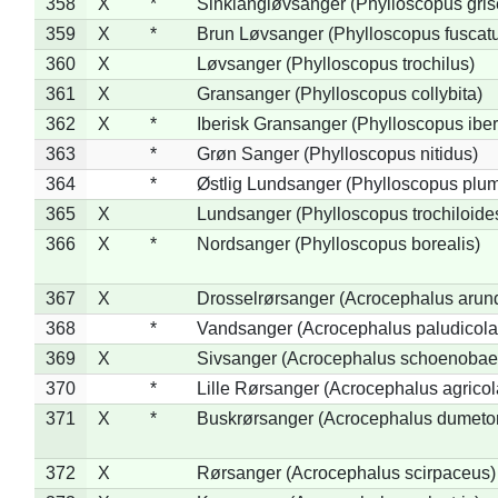
358
X
*
Sinkiangløvsanger (Phylloscopus gris
359
X
*
Brun Løvsanger (Phylloscopus fuscat
360
X
Løvsanger (Phylloscopus trochilus)
361
X
Gransanger (Phylloscopus collybita)
362
X
*
Iberisk Gransanger (Phylloscopus iber
363
*
Grøn Sanger (Phylloscopus nitidus)
364
*
Østlig Lundsanger (Phylloscopus plum
365
X
Lundsanger (Phylloscopus trochiloide
366
X
*
Nordsanger (Phylloscopus borealis)
367
X
Drosselrørsanger (Acrocephalus arun
368
*
Vandsanger (Acrocephalus paludicola
369
X
Sivsanger (Acrocephalus schoenobae
370
*
Lille Rørsanger (Acrocephalus agricol
371
X
*
Buskrørsanger (Acrocephalus dumeto
372
X
Rørsanger (Acrocephalus scirpaceus)