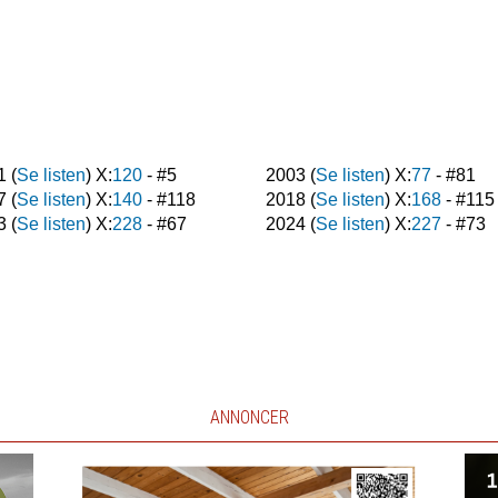
1
(
Se listen
) X:
120
- #
5
2003
(
Se listen
) X:
77
- #
81
7
(
Se listen
) X:
140
- #
118
2018
(
Se listen
) X:
168
- #
115
3
(
Se listen
) X:
228
- #
67
2024
(
Se listen
) X:
227
- #
73
ANNONCER