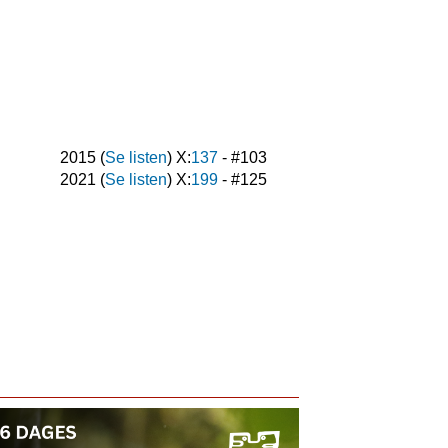
2015
(
Se listen
) X:
137
- #
103
2021
(
Se listen
) X:
199
- #
125