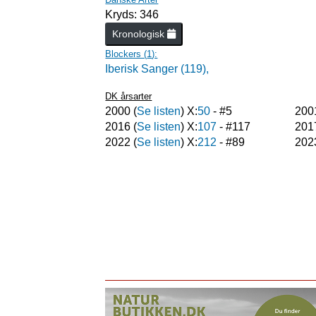
Kryds: 346
Kronologisk
Blockers (
1
):
Iberisk Sanger (119),
DK årsarter
2000
(
Se listen
) X:
50
- #
5
200
2016
(
Se listen
) X:
107
- #
117
201
2022
(
Se listen
) X:
212
- #
89
202