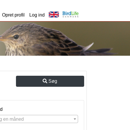
Opret profil
Log ind
Søg
d
g en måned