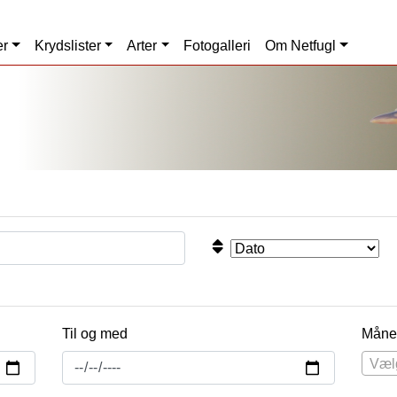
er
Krydslister
Arter
Fotogalleri
Om Netfugl
Til og med
Måne
Væl