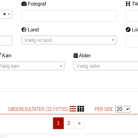
Fotograf
Tit
×
Land
Lo
Vælg et land
Køn
Alder
Vælg køn
Vælg alder
SØGERESULTATER (22 FOTOS)
PER SIDE:
1
2
»
Næste