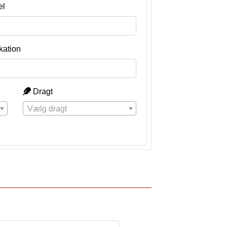
el
kation
Dragt
Vælg dragt