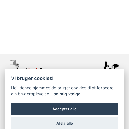
Vi bruger cookies!
support@netfugl.dk
Hej, denne hjemmeside bruger cookies til at forbedre
din brugeroplevelse.
Lad mig vælge
copyright © 2002-2023
Accepter alle
Afslå alle