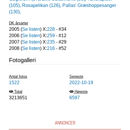
(105),
Rosapelikan (126),
Pallas' Græshoppesanger
(130),
DK årsarter
2005
(
Se listen
) X:
228
- #
34
2006
(
Se listen
) X:
259
- #
12
2007
(
Se listen
) X:
235
- #
29
2008
(
Se listen
) X:
216
- #
52
Fotogalleri
Antal fotos
Seneste
1522
2022-10-19
Total
Højeste
3213651
6597
ANNONCER