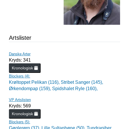
Artslister
Danske Arter
Kryds: 341
Kronologisk
Blockers (
4
):
Krøltoppet Pelikan (116),
Stribet Sanger (145),
Ørkendompap (159),
Spidshalet Ryle (160),
VP Artslisten
Kryds: 569
Kronologisk
Blockers (
5
):
Gøglerørn (37),
Lille Sultanhøne (50),
Tundrapiber