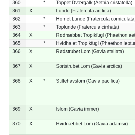
360
*
Toppet Dværgalk (Aethia cristatella)
361
X
Lunde (Fratercula arctica)
362
*
Hornet Lunde (Fratercula corniculata
363
*
Toplunde (Fratercula cirrhata)
364
X
Rødnæbbet Tropikfugl (Phaethon ae
365
*
Hvidhalet Tropikfugl (Phaethon leptu
366
X
Rødstrubet Lom (Gavia stellata)
367
X
Sortstrubet Lom (Gavia arctica)
368
X
*
Stillehavslom (Gavia pacifica)
369
X
Islom (Gavia immer)
370
X
Hvidnæbbet Lom (Gavia adamsii)