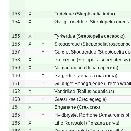
153
X
Turteldue (Streptopelia turtur)
154
X
Østlig Turteldue (Streptopelia oriental
155
X
Tyrkerdue (Streptopelia decaocto)
156
X
*
Skoggerdue (Streptopelia roseogrise
157
*
Guløjet Skoggerdue (Streptopelia de
158
X
Palmedue (Spilopelia senegalensis)
159
X
Namaquadue (Oena capensis)
160
*
Sørgedue (Zenaida macroura)
161
*
Gulbuget Papegøjedue (Treron waali
162
X
Vandrikse (Rallus aquaticus)
163
*
Græsrikse (Crex egregia)
164
X
Engsnarre (Crex crex)
165
*
Hvidbrystet Rørhøne (Amaurornis ph
166
X
Lille Rørvagtel (Porzana parva)
167
X
Dværgrørvagtel (Porzana pusilla)