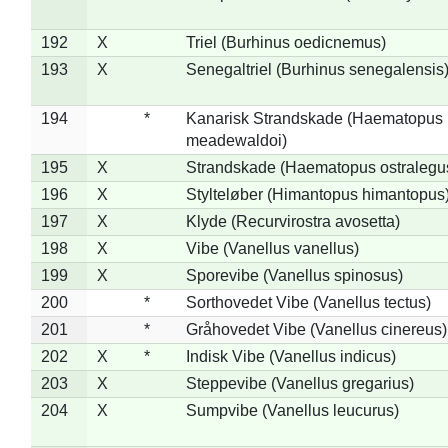
192
X
Triel (Burhinus oedicnemus)
193
X
Senegaltriel (Burhinus senegalensis
194
*
Kanarisk Strandskade (Haematopus
meadewaldoi)
195
X
Strandskade (Haematopus ostralegu
196
X
Stylteløber (Himantopus himantopus
197
X
Klyde (Recurvirostra avosetta)
198
X
Vibe (Vanellus vanellus)
199
X
Sporevibe (Vanellus spinosus)
200
*
Sorthovedet Vibe (Vanellus tectus)
201
*
Gråhovedet Vibe (Vanellus cinereus)
202
X
*
Indisk Vibe (Vanellus indicus)
203
X
Steppevibe (Vanellus gregarius)
204
X
Sumpvibe (Vanellus leucurus)