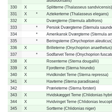
albididorsalis)
330
X
Splitterne (Thalasseus sandvicensis)
331
X
*
Aztekerterne (Thalasseus elegans)
332
X
Dværgterne (Sternula albifrons)
333
*
Persisk Dværgterne (Sternula saunde
334
*
Amerikansk Dværgterne (Sternula ant
335
*
Beringsterne (Onychoprion aleuticus
336
X
Brilleterne (Onychoprion anaethetus)
337
*
Sodfarvet Terne (Onychoprion fuscat
338
X
Rosenterne (Sterna dougallii)
339
X
Fjordterne (Sterna hirundo)
340
X
Hvidkindet Terne (Sterna repressa)
341
X
Havterne (Sterna paradisaea)
342
Prærieterne (Sterna forsteri)
343
X
Hvidskægget Terne (Chlidonias hybr
344
X
Hvidvinget Terne (Chlidonias leucopt
345
X
Sortterne (Chlidonias niger)