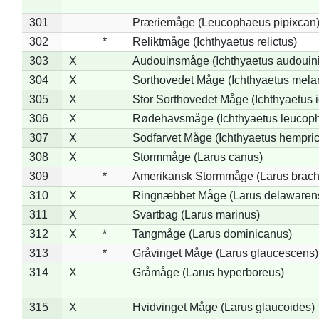
301
Præriemåge (Leucophaeus pipixcan
302
*
Reliktmåge (Ichthyaetus relictus)
303
X
Audouinsmåge (Ichthyaetus audouini
304
X
Sorthovedet Måge (Ichthyaetus mela
305
X
Stor Sorthovedet Måge (Ichthyaetus 
306
X
Rødehavsmåge (Ichthyaetus leucop
307
X
Sodfarvet Måge (Ichthyaetus hempric
308
X
Stormmåge (Larus canus)
309
*
Amerikansk Stormmåge (Larus brach
310
X
Ringnæbbet Måge (Larus delawarens
311
X
Svartbag (Larus marinus)
312
X
*
Tangmåge (Larus dominicanus)
313
*
Gråvinget Måge (Larus glaucescens)
314
X
Gråmåge (Larus hyperboreus)
315
X
Hvidvinget Måge (Larus glaucoides)