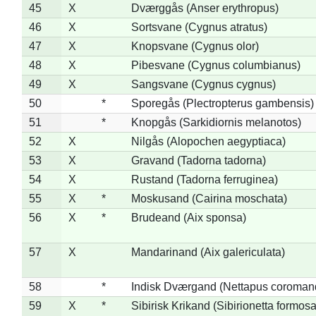
45
X
Dværggås (Anser erythropus)
46
X
Sortsvane (Cygnus atratus)
47
X
Knopsvane (Cygnus olor)
48
X
Pibesvane (Cygnus columbianus)
49
X
Sangsvane (Cygnus cygnus)
50
*
Sporegås (Plectropterus gambensis)
51
*
Knopgås (Sarkidiornis melanotos)
52
X
Nilgås (Alopochen aegyptiaca)
53
X
Gravand (Tadorna tadorna)
54
X
Rustand (Tadorna ferruginea)
55
X
*
Moskusand (Cairina moschata)
56
X
*
Brudeand (Aix sponsa)
57
X
Mandarinand (Aix galericulata)
58
*
Indisk Dværgand (Nettapus coroman
59
X
*
Sibirisk Krikand (Sibirionetta formosa