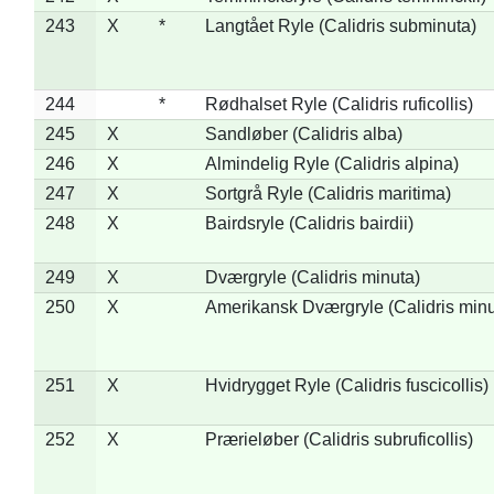
243
X
*
Langtået Ryle (Calidris subminuta)
244
*
Rødhalset Ryle (Calidris ruficollis)
245
X
Sandløber (Calidris alba)
246
X
Almindelig Ryle (Calidris alpina)
247
X
Sortgrå Ryle (Calidris maritima)
248
X
Bairdsryle (Calidris bairdii)
249
X
Dværgryle (Calidris minuta)
250
X
Amerikansk Dværgryle (Calidris minut
251
X
Hvidrygget Ryle (Calidris fuscicollis)
252
X
Prærieløber (Calidris subruficollis)