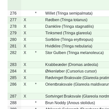
276
*
Willet (Tringa semipalmata)
277
X
Rødben (Tringa totanus)
278
X
Damklire (Tringa stagnatilis)
279
X
Tinksmed (Tringa glareola)
280
X
Sortklire (Tringa erythropus)
281
X
Hvidklire (Tringa nebularia)
282
X
*
Stor Gulben (Tringa melanoleuca)
283
X
Krabbeæder (Dromas ardeola)
284
X
Ørkenløber (Cursorius cursor)
285
X
Rødvinget Braksvale (Glareola pratin
286
X
*
Orientbraksvale (Glareola maldivaru
287
X
Sortvinget Braksvale (Glareola nord
288
*
Brun Noddy (Anous stolidus)