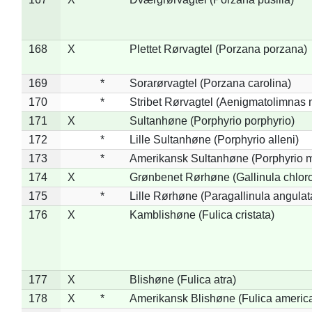
168
X
Plettet Rørvagtel (Porzana porzana)
169
*
Sorarørvagtel (Porzana carolina)
170
*
Stribet Rørvagtel (Aenigmatolimnas 
171
X
Sultanhøne (Porphyrio porphyrio)
172
*
Lille Sultanhøne (Porphyrio alleni)
173
*
Amerikansk Sultanhøne (Porphyrio m
174
X
Grønbenet Rørhøne (Gallinula chlor
175
*
Lille Rørhøne (Paragallinula angulat
176
X
Kamblishøne (Fulica cristata)
177
X
Blishøne (Fulica atra)
178
X
*
Amerikansk Blishøne (Fulica americ