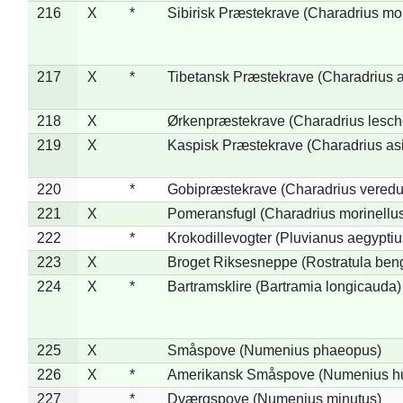
216
X
*
Sibirisk Præstekrave (Charadrius mo
217
X
*
Tibetansk Præstekrave (Charadrius at
218
X
Ørkenpræstekrave (Charadrius lesche
219
X
Kaspisk Præstekrave (Charadrius asi
220
*
Gobipræstekrave (Charadrius veredu
221
X
Pomeransfugl (Charadrius morinellu
222
*
Krokodillevogter (Pluvianus aegyptiu
223
X
Broget Riksesneppe (Rostratula ben
224
X
*
Bartramsklire (Bartramia longicauda)
225
X
Småspove (Numenius phaeopus)
226
X
*
Amerikansk Småspove (Numenius h
227
*
Dværgspove (Numenius minutus)