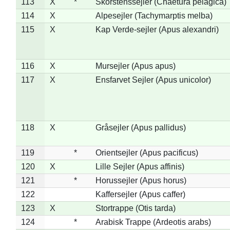
113
X
*
Skorstenssejler (Chaetura pelagica)
114
X
Alpesejler (Tachymarptis melba)
115
X
Kap Verde-sejler (Apus alexandri)
116
X
Mursejler (Apus apus)
117
X
Ensfarvet Sejler (Apus unicolor)
118
X
Gråsejler (Apus pallidus)
119
*
Orientsejler (Apus pacificus)
120
X
Lille Sejler (Apus affinis)
121
*
Horussejler (Apus horus)
122
Kaffersejler (Apus caffer)
123
X
Stortrappe (Otis tarda)
124
*
Arabisk Trappe (Ardeotis arabs)