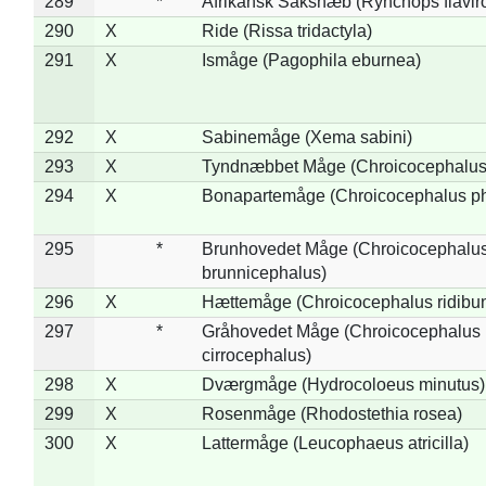
289
*
Afrikansk Saksnæb (Rynchops flaviro
290
X
Ride (Rissa tridactyla)
291
X
Ismåge (Pagophila eburnea)
292
X
Sabinemåge (Xema sabini)
293
X
Tyndnæbbet Måge (Chroicocephalus
294
X
Bonapartemåge (Chroicocephalus ph
295
*
Brunhovedet Måge (Chroicocephalu
brunnicephalus)
296
X
Hættemåge (Chroicocephalus ridibu
297
*
Gråhovedet Måge (Chroicocephalus
cirrocephalus)
298
X
Dværgmåge (Hydrocoloeus minutus)
299
X
Rosenmåge (Rhodostethia rosea)
300
X
Lattermåge (Leucophaeus atricilla)