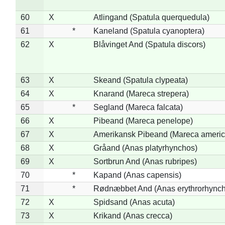
60
X
Atlingand (Spatula querquedula)
61
*
Kaneland (Spatula cyanoptera)
62
X
Blåvinget And (Spatula discors)
63
X
Skeand (Spatula clypeata)
64
X
Knarand (Mareca strepera)
65
*
Segland (Mareca falcata)
66
X
Pibeand (Mareca penelope)
67
X
Amerikansk Pibeand (Mareca americ
68
X
Gråand (Anas platyrhynchos)
69
X
Sortbrun And (Anas rubripes)
70
*
Kapand (Anas capensis)
71
*
Rødnæbbet And (Anas erythrorhynch
72
X
Spidsand (Anas acuta)
73
X
Krikand (Anas crecca)