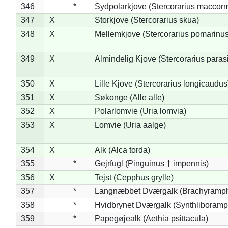
346
*
Sydpolarkjove (Stercorarius maccorm
347
X
Storkjove (Stercorarius skua)
348
X
Mellemkjove (Stercorarius pomarinus
349
X
Almindelig Kjove (Stercorarius parasi
350
X
Lille Kjove (Stercorarius longicaudus
351
X
Søkonge (Alle alle)
352
X
Polarlomvie (Uria lomvia)
353
X
Lomvie (Uria aalge)
354
X
Alk (Alca torda)
355
*
Gejrfugl (Pinguinus † impennis)
356
X
Tejst (Cepphus grylle)
357
*
Langnæbbet Dværgalk (Brachyramph
358
*
Hvidbrynet Dværgalk (Synthliboramp
359
*
Papegøjealk (Aethia psittacula)