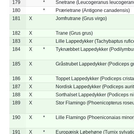
179
*
Snetrane (Leucogeranus leucogeran
180
*
Prærietrane (Antigone canadensis)
181
X
Jomfrutrane (Grus virgo)
182
X
Trane (Grus grus)
183
X
Lille Lappedykker (Tachybaptus rufico
184
X
*
Tyknæbbet Lappedykker (Podilymbu
185
X
Gråstrubet Lappedykker (Podiceps g
186
X
Toppet Lappedykker (Podiceps crista
187
X
Nordisk Lappedykker (Podiceps aurit
188
X
Sorthalset Lappedykker (Podiceps nig
189
X
Stor Flamingo (Phoenicopterus rose
190
X
*
Lille Flamingo (Phoeniconaias minor
191
X
*
Europæisk Løbehøne (Turnix sylvati