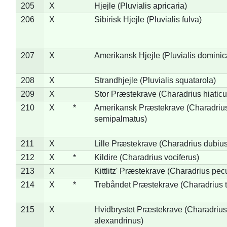
205
X
Hjejle (Pluvialis apricaria)
206
X
Sibirisk Hjejle (Pluvialis fulva)
207
X
Amerikansk Hjejle (Pluvialis dominic
208
X
Strandhjejle (Pluvialis squatarola)
209
X
Stor Præstekrave (Charadrius hiaticu
210
X
*
Amerikansk Præstekrave (Charadriu
semipalmatus)
211
X
Lille Præstekrave (Charadrius dubius
212
X
*
Kildire (Charadrius vociferus)
213
X
Kittlitz' Præstekrave (Charadrius pec
214
X
*
Trebåndet Præstekrave (Charadrius tr
215
X
Hvidbrystet Præstekrave (Charadrius
alexandrinus)