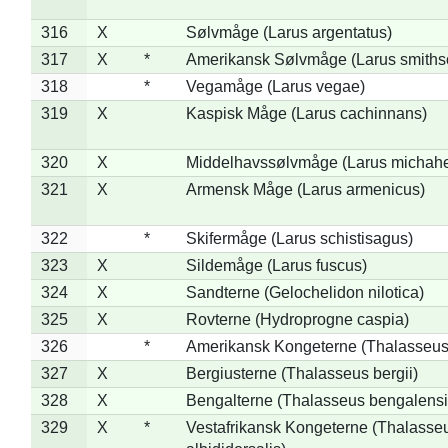
316
X
Sølvmåge (Larus argentatus)
317
X
*
Amerikansk Sølvmåge (Larus smiths
318
*
Vegamåge (Larus vegae)
319
X
Kaspisk Måge (Larus cachinnans)
320
X
Middelhavssølvmåge (Larus michahel
321
X
Armensk Måge (Larus armenicus)
322
*
Skifermåge (Larus schistisagus)
323
X
Sildemåge (Larus fuscus)
324
X
Sandterne (Gelochelidon nilotica)
325
X
Rovterne (Hydroprogne caspia)
326
*
Amerikansk Kongeterne (Thalasseu
327
X
Bergiusterne (Thalasseus bergii)
328
X
Bengalterne (Thalasseus bengalensi
329
X
*
Vestafrikansk Kongeterne (Thalasse