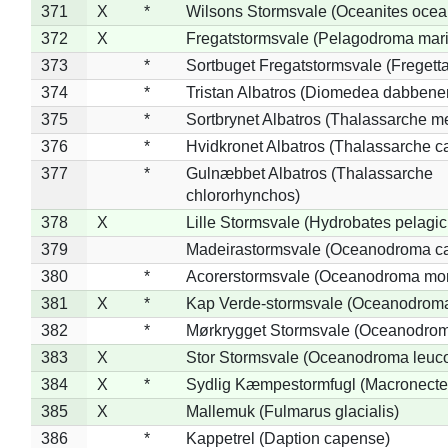
371
X
*
Wilsons Stormsvale (Oceanites ocea
372
X
Fregatstormsvale (Pelagodroma mar
373
*
Sortbuget Fregatstormsvale (Fregetta
374
*
Tristan Albatros (Diomedea dabbene
375
*
Sortbrynet Albatros (Thalassarche m
376
*
Hvidkronet Albatros (Thalassarche c
377
*
Gulnæbbet Albatros (Thalassarche
chlororhynchos)
378
X
Lille Stormsvale (Hydrobates pelagic
379
Madeirastormsvale (Oceanodroma ca
380
*
Acorerstormsvale (Oceanodroma mon
381
X
*
Kap Verde-stormsvale (Oceanodroma
382
*
Mørkrygget Stormsvale (Oceanodrom
383
X
Stor Stormsvale (Oceanodroma leuc
384
X
*
Sydlig Kæmpestormfugl (Macronecte
385
X
Mallemuk (Fulmarus glacialis)
386
*
Kappetrel (Daption capense)