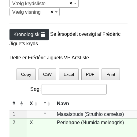
×
Vælg krydsliste
×
Vælg visning
Se årsopdelt oversigt af
Frédéric
Kronologisk
Jiguet
s kryds
Dette er Frédéric Jiguets VP Artsliste
Copy
CSV
Excel
PDF
Print
Søg:
#
X
*
Navn
1
*
Masaistruds (Struthio camelus)
2
X
Perlehøne (Numida meleagris)