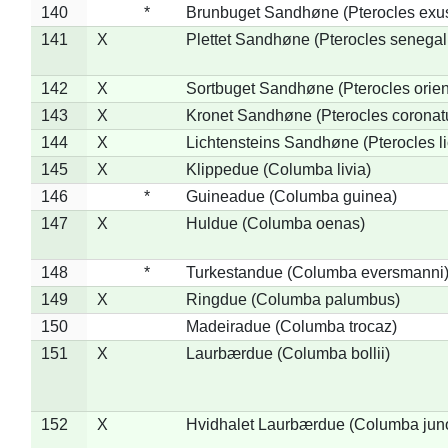
140
*
Brunbuget Sandhøne (Pterocles exus
141
X
Plettet Sandhøne (Pterocles senegal
142
X
Sortbuget Sandhøne (Pterocles orient
143
X
Kronet Sandhøne (Pterocles coronat
144
X
Lichtensteins Sandhøne (Pterocles lic
145
X
Klippedue (Columba livia)
146
*
Guineadue (Columba guinea)
147
X
Huldue (Columba oenas)
148
*
Turkestandue (Columba eversmanni
149
X
Ringdue (Columba palumbus)
150
Madeiradue (Columba trocaz)
151
X
Laurbærdue (Columba bollii)
152
X
Hvidhalet Laurbærdue (Columba jun