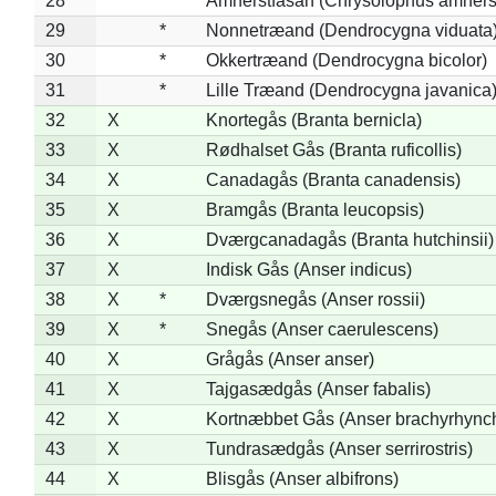
28
Amherstfasan (Chrysolophus amhers
29
*
Nonnetræand (Dendrocygna viduata
30
*
Okkertræand (Dendrocygna bicolor)
31
*
Lille Træand (Dendrocygna javanica
32
X
Knortegås (Branta bernicla)
33
X
Rødhalset Gås (Branta ruficollis)
34
X
Canadagås (Branta canadensis)
35
X
Bramgås (Branta leucopsis)
36
X
Dværgcanadagås (Branta hutchinsii)
37
X
Indisk Gås (Anser indicus)
38
X
*
Dværgsnegås (Anser rossii)
39
X
*
Snegås (Anser caerulescens)
40
X
Grågås (Anser anser)
41
X
Tajgasædgås (Anser fabalis)
42
X
Kortnæbbet Gås (Anser brachyrhync
43
X
Tundrasædgås (Anser serrirostris)
44
X
Blisgås (Anser albifrons)