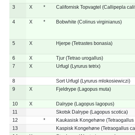
3
X
*
Californisk Topvagtel (Callipepla cali
4
X
*
Bobwhite (Colinus virginianus)
5
X
Hjerpe (Tetrastes bonasia)
6
X
Tjur (Tetrao urogallus)
7
X
Urfugl (Lyrurus tetrix)
8
Sort Urfugl (Lyrurus mlokosiewiczi)
9
X
Fjeldrype (Lagopus muta)
10
X
Dalrype (Lagopus lagopus)
11
Skotsk Dalrype (Lagopus scotica)
12
*
Kaukasisk Kongehøne (Tetraogallus 
13
Kaspisk Kongehøne (Tetraogallus ca