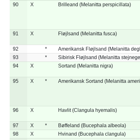
90
X
Brilleand (Melanitta perspicillata)
91
X
Fløjlsand (Melanitta fusca)
92
*
Amerikansk Fløjlsand (Melanitta deg
93
*
Sibirisk Fløjlsand (Melanitta stejnege
94
X
Sortand (Melanitta nigra)
95
X
*
Amerikansk Sortand (Melanitta amer
96
X
Havlit (Clangula hyemalis)
97
X
*
Bøffeland (Bucephala albeola)
98
X
Hvinand (Bucephala clangula)