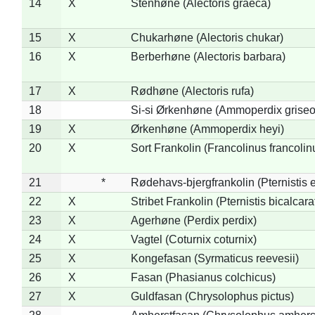
14
X
Stenhøne (Alectoris graeca)
15
X
Chukarhøne (Alectoris chukar)
16
X
Berberhøne (Alectoris barbara)
17
X
Rødhøne (Alectoris rufa)
18
Si-si Ørkenhøne (Ammoperdix griseo
19
X
Ørkenhøne (Ammoperdix heyi)
20
X
Sort Frankolin (Francolinus francolin
21
*
Rødehavs-bjergfrankolin (Pternistis e
22
X
Stribet Frankolin (Pternistis bicalcara
23
X
Agerhøne (Perdix perdix)
24
X
Vagtel (Coturnix coturnix)
25
X
Kongefasan (Syrmaticus reevesii)
26
X
Fasan (Phasianus colchicus)
27
X
Guldfasan (Chrysolophus pictus)