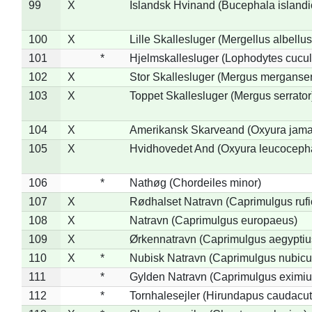
99
X
Islandsk Hvinand (Bucephala islandi
100
X
Lille Skallesluger (Mergellus albellus
101
*
Hjelmskallesluger (Lophodytes cucul
102
X
Stor Skallesluger (Mergus merganser
103
X
Toppet Skallesluger (Mergus serrator
104
X
Amerikansk Skarveand (Oxyura jama
105
X
Hvidhovedet And (Oxyura leucoceph
106
*
Nathøg (Chordeiles minor)
107
X
Rødhalset Natravn (Caprimulgus rufic
108
X
Natravn (Caprimulgus europaeus)
109
X
Ørkennatravn (Caprimulgus aegyptiu
110
X
*
Nubisk Natravn (Caprimulgus nubicu
111
*
Gylden Natravn (Caprimulgus eximiu
112
*
Tornhalesejler (Hirundapus caudacut