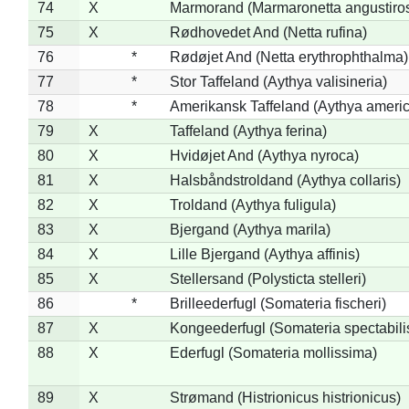
74
X
Marmorand (Marmaronetta angustirost
75
X
Rødhovedet And (Netta rufina)
76
*
Rødøjet And (Netta erythrophthalma)
77
*
Stor Taffeland (Aythya valisineria)
78
*
Amerikansk Taffeland (Aythya ameri
79
X
Taffeland (Aythya ferina)
80
X
Hvidøjet And (Aythya nyroca)
81
X
Halsbåndstroldand (Aythya collaris)
82
X
Troldand (Aythya fuligula)
83
X
Bjergand (Aythya marila)
84
X
Lille Bjergand (Aythya affinis)
85
X
Stellersand (Polysticta stelleri)
86
*
Brilleederfugl (Somateria fischeri)
87
X
Kongeederfugl (Somateria spectabili
88
X
Ederfugl (Somateria mollissima)
89
X
Strømand (Histrionicus histrionicus)