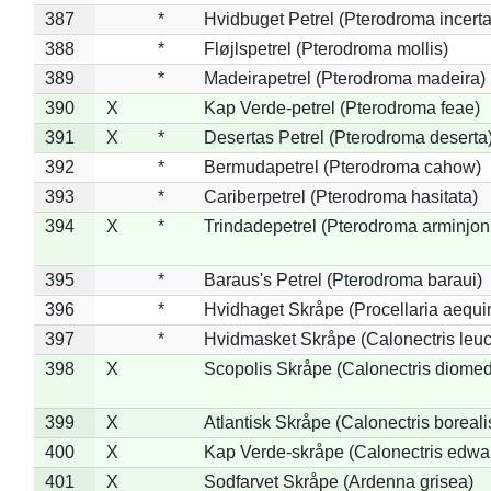
387
*
Hvidbuget Petrel (Pterodroma incerta
388
*
Fløjlspetrel (Pterodroma mollis)
389
*
Madeirapetrel (Pterodroma madeira)
390
X
Kap Verde-petrel (Pterodroma feae)
391
X
*
Desertas Petrel (Pterodroma deserta
392
*
Bermudapetrel (Pterodroma cahow)
393
*
Cariberpetrel (Pterodroma hasitata)
394
X
*
Trindadepetrel (Pterodroma arminjon
395
*
Baraus's Petrel (Pterodroma baraui)
396
*
Hvidhaget Skråpe (Procellaria aequin
397
*
Hvidmasket Skråpe (Calonectris leu
398
X
Scopolis Skråpe (Calonectris diome
399
X
Atlantisk Skråpe (Calonectris boreali
400
X
Kap Verde-skråpe (Calonectris edwar
401
X
Sodfarvet Skråpe (Ardenna grisea)