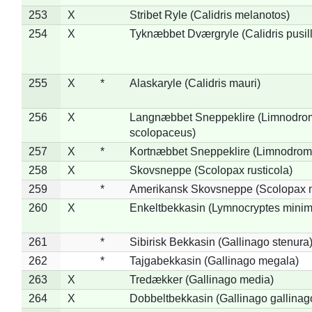
253
X
Stribet Ryle (Calidris melanotos)
254
X
Tyknæbbet Dværgryle (Calidris pusil
255
X
*
Alaskaryle (Calidris mauri)
256
X
Langnæbbet Sneppeklire (Limnodro
scolopaceus)
257
X
*
Kortnæbbet Sneppeklire (Limnodrom
258
X
Skovsneppe (Scolopax rusticola)
259
*
Amerikansk Skovsneppe (Scolopax m
260
X
Enkeltbekkasin (Lymnocryptes minim
261
*
Sibirisk Bekkasin (Gallinago stenura
262
*
Tajgabekkasin (Gallinago megala)
263
X
Tredækker (Gallinago media)
264
X
Dobbeltbekkasin (Gallinago gallinag