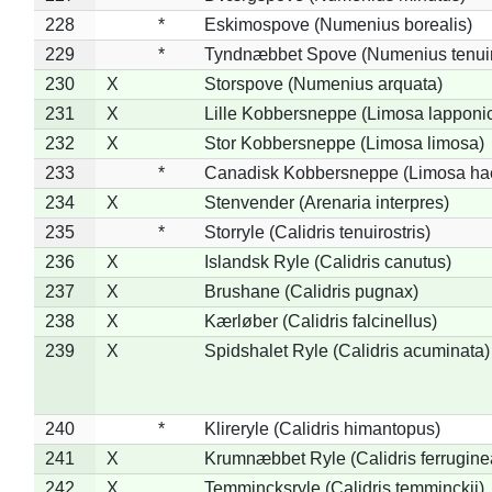
228
*
Eskimospove (Numenius borealis)
229
*
Tyndnæbbet Spove (Numenius tenuiro
230
X
Storspove (Numenius arquata)
231
X
Lille Kobbersneppe (Limosa lapponi
232
X
Stor Kobbersneppe (Limosa limosa)
233
*
Canadisk Kobbersneppe (Limosa ha
234
X
Stenvender (Arenaria interpres)
235
*
Storryle (Calidris tenuirostris)
236
X
Islandsk Ryle (Calidris canutus)
237
X
Brushane (Calidris pugnax)
238
X
Kærløber (Calidris falcinellus)
239
X
Spidshalet Ryle (Calidris acuminata)
240
*
Klireryle (Calidris himantopus)
241
X
Krumnæbbet Ryle (Calidris ferrugine
242
X
Temmincksryle (Calidris temminckii)