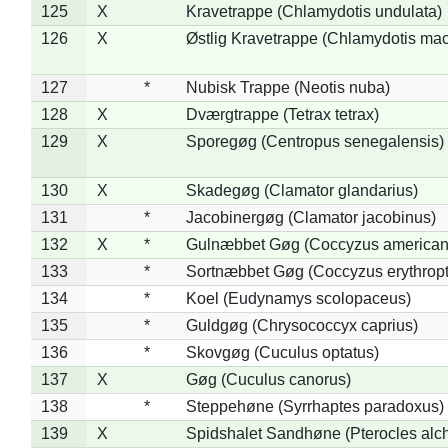
125
X
Kravetrappe (Chlamydotis undulata)
126
X
Østlig Kravetrappe (Chlamydotis mac
127
*
Nubisk Trappe (Neotis nuba)
128
X
Dværgtrappe (Tetrax tetrax)
129
X
Sporegøg (Centropus senegalensis)
130
X
Skadegøg (Clamator glandarius)
131
*
Jacobinergøg (Clamator jacobinus)
132
X
*
Gulnæbbet Gøg (Coccyzus american
133
*
Sortnæbbet Gøg (Coccyzus erythrop
134
*
Koel (Eudynamys scolopaceus)
135
*
Guldgøg (Chrysococcyx caprius)
136
*
Skovgøg (Cuculus optatus)
137
X
Gøg (Cuculus canorus)
138
*
Steppehøne (Syrrhaptes paradoxus)
139
X
Spidshalet Sandhøne (Pterocles alch