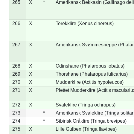
265
X
*
Amerikansk Bekkasin (Gallinago deli
266
X
Terekklire (Xenus cinereus)
267
X
Amerikansk Svømmesneppe (Phalarop
268
X
Odinshane (Phalaropus lobatus)
269
X
Thorshane (Phalaropus fulicarius)
270
X
Mudderklire (Actitis hypoleucos)
271
X
Plettet Mudderklire (Actitis maculariu
272
X
Svaleklire (Tringa ochropus)
273
*
Amerikansk Svaleklire (Tringa solitar
274
*
Sibirisk Gråklire (Tringa brevipes)
275
X
Lille Gulben (Tringa flavipes)