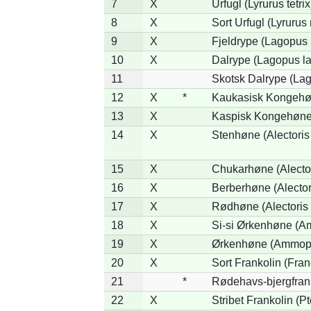
7
X
Urfugl (Lyrurus tetrix
8
X
Sort Urfugl (Lyrurus
9
X
Fjeldrype (Lagopus
10
X
Dalrype (Lagopus l
11
Skotsk Dalrype (Lag
12
X
*
Kaukasisk Kongehøn
13
X
Kaspisk Kongehøne 
14
X
Stenhøne (Alectoris
15
X
Chukarhøne (Alector
16
X
Berberhøne (Alector
17
X
Rødhøne (Alectoris 
18
X
Si-si Ørkenhøne (Am
19
X
Ørkenhøne (Ammope
20
X
Sort Frankolin (Fran
21
*
Rødehavs-bjergfranko
22
X
Stribet Frankolin (Pt