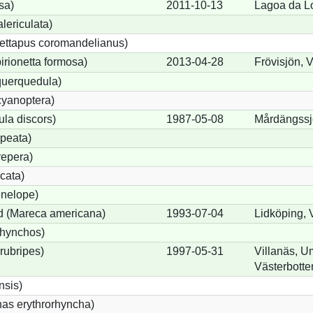
sa)
2011-10-13
Lagoa da L
lericulata)
ettapus coromandelianus)
birionetta formosa)
2013-04-28
Frövisjön, 
querquedula)
cyanoptera)
ula discors)
1987-05-08
Mårdängssjö
peata)
repera)
cata)
nelope)
 (Mareca americana)
1993-07-04
Lidköping, 
rhynchos)
rubripes)
1997-05-31
Villanäs, U
Västerbotte
sis)
s erythrorhyncha)