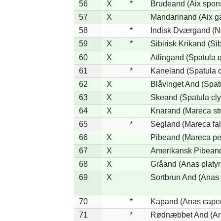
56
X
*
Brudeand (Aix spon
57
X
Mandarinand (Aix ga
58
*
Indisk Dværgand (N
59
X
*
Sibirisk Krikand (Si
60
X
Atlingand (Spatula 
61
*
Kaneland (Spatula 
62
X
Blåvinget And (Spat
63
X
Skeand (Spatula cly
64
X
Knarand (Mareca st
65
*
Segland (Mareca fal
66
X
Pibeand (Mareca pe
67
X
Amerikansk Pibeand
68
X
Gråand (Anas platy
69
X
Sortbrun And (Anas 
70
*
Kapand (Anas capen
71
*
Rødnæbbet And (Ana