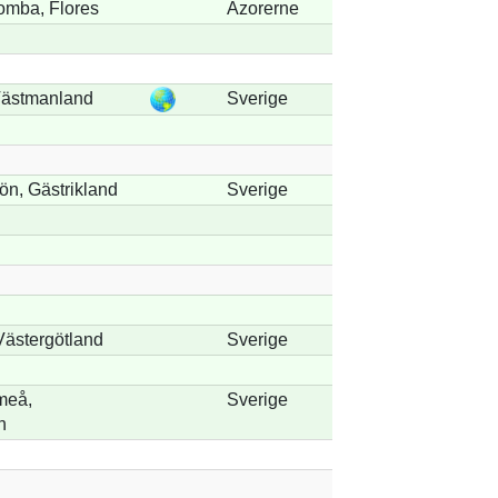
omba, Flores
Azorerne
Västmanland
Sverige
n, Gästrikland
Sverige
Västergötland
Sverige
meå,
Sverige
n