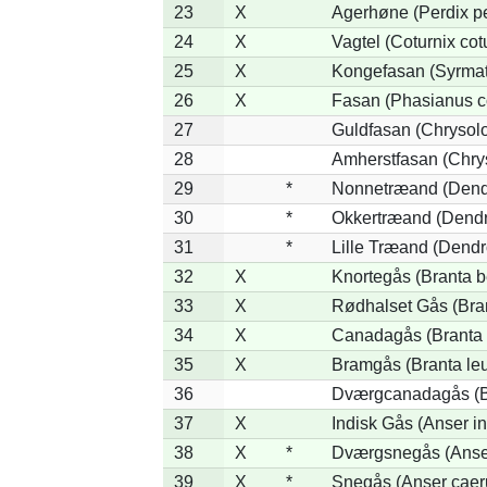
23
X
Agerhøne (Perdix pe
24
X
Vagtel (Coturnix cot
25
X
Kongefasan (Syrmati
26
X
Fasan (Phasianus c
27
Guldfasan (Chrysolo
28
Amherstfasan (Chry
29
*
Nonnetræand (Dend
30
*
Okkertræand (Dendr
31
*
Lille Træand (Dendr
32
X
Knortegås (Branta b
33
X
Rødhalset Gås (Brant
34
X
Canadagås (Branta 
35
X
Bramgås (Branta le
36
Dværgcanadagås (Br
37
X
Indisk Gås (Anser in
38
X
*
Dværgsnegås (Anser
39
X
*
Snegås (Anser caer