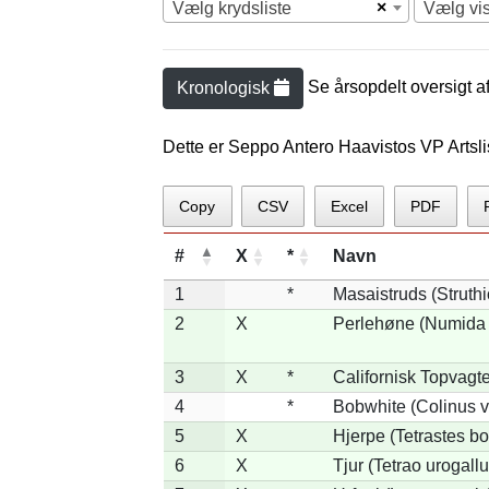
×
Vælg krydsliste
Vælg vi
Se årsopdelt oversigt a
Kronologisk
Dette er Seppo Antero Haavistos VP Artsli
Copy
CSV
Excel
PDF
#
X
*
Navn
1
*
Masaistruds (Struth
2
X
Perlehøne (Numida 
3
X
*
Californisk Topvagtel
4
*
Bobwhite (Colinus v
5
X
Hjerpe (Tetrastes b
6
X
Tjur (Tetrao urogallu