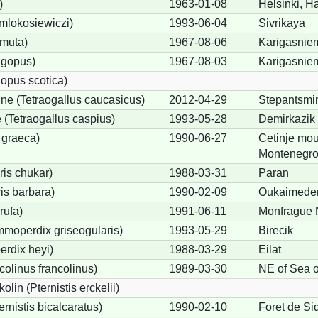
)
1963-01-08
Helsinki, Ha
 mlokosiewiczi)
1993-06-04
Sivrikaya
 muta)
1967-08-06
Karigasniem
agopus)
1967-08-03
Karigasniem
opus scotica)
e (Tetraogallus caucasicus)
2012-04-29
Stepantsmi
(Tetraogallus caspius)
1993-05-28
Demirkazik
 graeca)
1990-06-27
Cetinje mou
Montenegro
is chukar)
1988-03-31
Paran
is barbara)
1990-02-09
Oukaimeden
rufa)
1991-06-11
Monfrague 
moperdix griseogularis)
1993-05-29
Birecik
rdix heyi)
1988-03-29
Eilat
colinus francolinus)
1989-03-30
NE of Sea o
lin (Pternistis erckelii)
ernistis bicalcaratus)
1990-02-10
Foret de Si