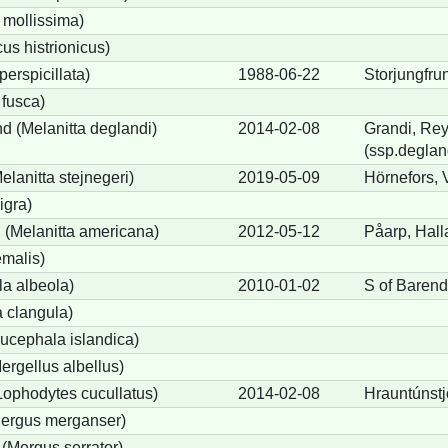
 mollissima)
us histrionicus)
perspicillata)
1988-06-22
Storjungfrun
 fusca)
d (Melanitta deglandi)
2014-02-08
Grandi, Rey
(ssp.deglan
elanitta stejnegeri)
2019-05-09
Hörnefors, 
igra)
(Melanitta americana)
2012-05-12
Påarp, Hall
emalis)
a albeola)
2010-01-02
S of Barend
 clangula)
ucephala islandica)
Mergellus albellus)
Lophodytes cucullatus)
2014-02-08
Hrauntúnstj
Mergus merganser)
 (Mergus serrator)