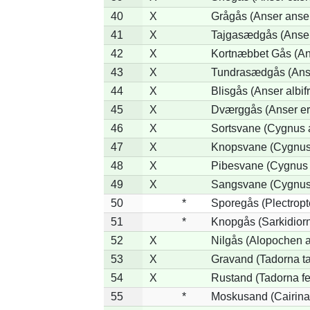
40
X
Grågås (Anser anse
41
X
Tajgasædgås (Anser 
42
X
Kortnæbbet Gås (An
43
X
Tundrasædgås (Anser
44
X
Blisgås (Anser albif
45
X
Dværggås (Anser er
46
X
Sortsvane (Cygnus a
47
X
Knopsvane (Cygnus 
48
X
Pibesvane (Cygnus
49
X
Sangsvane (Cygnus
50
*
Sporegås (Plectrop
51
*
Knopgås (Sarkidiorn
52
X
Nilgås (Alopochen a
53
X
Gravand (Tadorna t
54
X
Rustand (Tadorna fe
55
*
Moskusand (Cairina