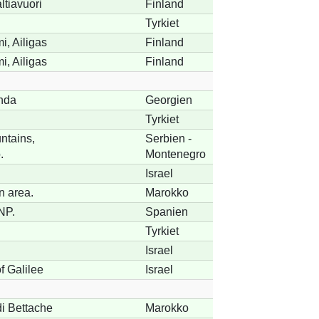
ltiavuori
Finland
Tyrkiet
i, Ailigas
Finland
i, Ailigas
Finland
nda
Georgien
Tyrkiet
ntains,
Serbien -
.
Montenegro
Israel
 area.
Marokko
NP.
Spanien
Tyrkiet
Israel
f Galilee
Israel
di Bettache
Marokko