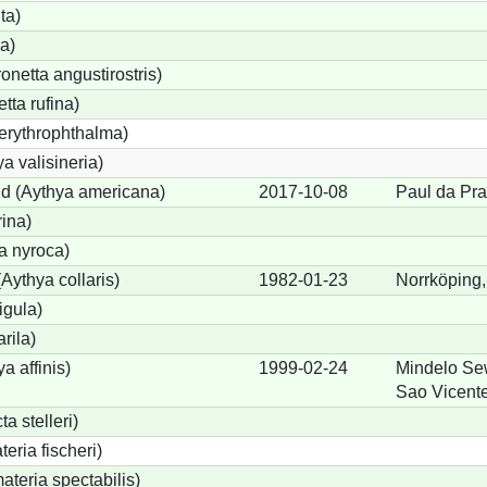
ta)
a)
etta angustirostris)
ta rufina)
erythrophthalma)
a valisineria)
nd (Aythya americana)
2017-10-08
Paul da Pra
rina)
a nyroca)
Aythya collaris)
1982-01-23
Norrköping,
igula)
rila)
a affinis)
1999-02-24
Mindelo Se
Sao Vicent
a stelleri)
eria fischeri)
teria spectabilis)