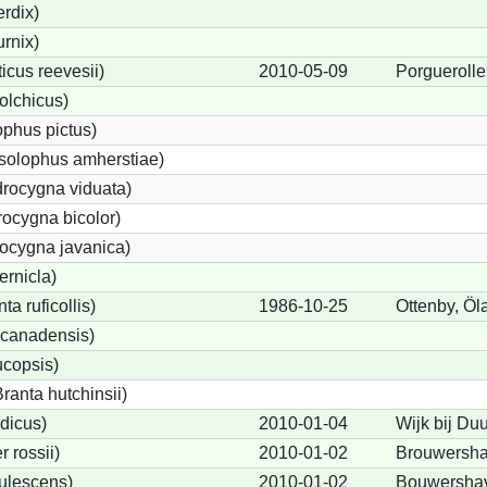
rdix)
urnix)
cus reevesii)
2010-05-09
Porguerolle
olchicus)
phus pictus)
solophus amherstiae)
rocygna viduata)
ocygna bicolor)
ocygna javanica)
ernicla)
a ruficollis)
1986-10-25
Ottenby, Öl
canadensis)
ucopsis)
anta hutchinsii)
dicus)
2010-01-04
Wijk bij Du
 rossii)
2010-01-02
Brouwersh
ulescens)
2010-01-02
Bouwershav