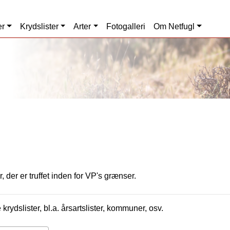
er
Krydslister
Arter
Fotogalleri
Om Netfugl
, der er truffet inden for VP's grænser.
krydslister, bl.a. årsartslister, kommuner, osv.