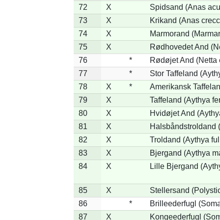
72
X
Spidsand (Anas acu
73
X
Krikand (Anas crecc
74
X
Marmorand (Marmaron
75
X
Rødhovedet And (Net
76
*
Rødøjet And (Netta 
77
*
Stor Taffeland (Aythy
78
X
*
Amerikansk Taffela
79
X
Taffeland (Aythya fe
80
X
Hvidøjet And (Aythy
81
X
Halsbåndstroldand (
82
X
Troldand (Aythya ful
83
X
Bjergand (Aythya ma
84
X
Lille Bjergand (Aythy
85
X
Stellersand (Polystict
86
*
Brilleederfugl (Somat
87
X
Kongeederfugl (Soma