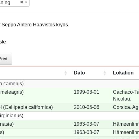
×
sning
f
Seppo Antero Haavisto
s kryds
ste
Print
Dato
Lokation
io camelus)
meleagris)
1999-03-01
Cachaco-Tar
Nicolau.
 (Callipepla californica)
2010-05-06
Corsica. Ag
irginianus)
onasia)
1963-03-07
Hämeenlinna
s)
1963-03-07
Hämeenlinna