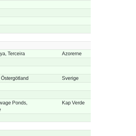
ya, Terceira
Azorerne
 Östergötland
Sverige
wage Ponds,
Kap Verde
e