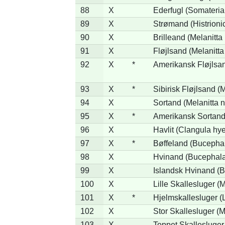
88
X
Ederfugl (Somateria
89
X
Strømand (Histrionic
90
X
Brilleand (Melanitta 
91
X
Fløjlsand (Melanitta
92
X
*
Amerikansk Fløjlsan
93
X
*
Sibirisk Fløjlsand (M
94
X
Sortand (Melanitta n
95
X
*
Amerikansk Sortand 
96
X
Havlit (Clangula hy
97
X
*
Bøffeland (Bucephal
98
X
Hvinand (Bucephala
99
X
Islandsk Hvinand (B
100
X
Lille Skallesluger (
101
X
*
Hjelmskallesluger (
102
X
Stor Skallesluger (
103
X
Toppet Skallesluger