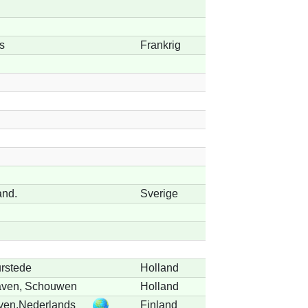
s
Frankrig
and.
Sverige
urstede
Holland
aven, Schouwen
Holland
en,Nederlands
Finland