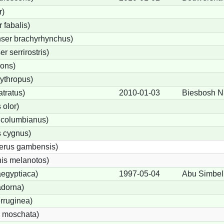
r)
fabalis)
ser brachyrhynchus)
 serrirostris)
rons)
ythropus)
tratus)
2010-01-03
Biesbosh 
olor)
 columbianus)
 cygnus)
terus gambensis)
is melanotos)
egyptiaca)
1997-05-04
Abu Simbel
adorna)
rruginea)
 moschata)