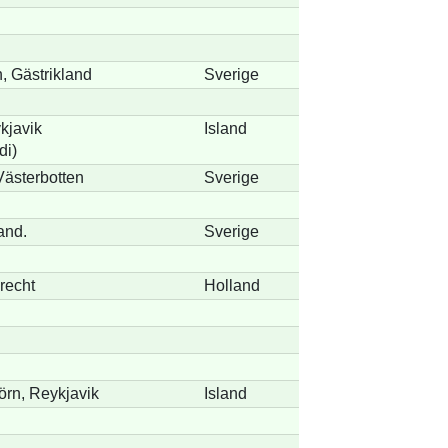
, Gästrikland
Sverige
kjavik
Island
di)
Västerbotten
Sverige
and.
Sverige
recht
Holland
örn, Reykjavik
Island