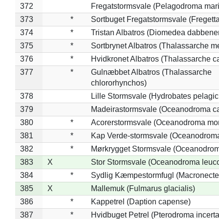
372
Fregatstormsvale (Pelagodroma mar
373
*
Sortbuget Fregatstormsvale (Fregetta
374
*
Tristan Albatros (Diomedea dabbene
375
*
Sortbrynet Albatros (Thalassarche m
376
*
Hvidkronet Albatros (Thalassarche c
377
*
Gulnæbbet Albatros (Thalassarche
chlororhynchos)
378
Lille Stormsvale (Hydrobates pelagic
379
Madeirastormsvale (Oceanodroma ca
380
*
Acorerstormsvale (Oceanodroma mon
381
*
Kap Verde-stormsvale (Oceanodroma
382
*
Mørkrygget Stormsvale (Oceanodrom
383
X
Stor Stormsvale (Oceanodroma leuc
384
*
Sydlig Kæmpestormfugl (Macronecte
385
X
Mallemuk (Fulmarus glacialis)
386
*
Kappetrel (Daption capense)
387
*
Hvidbuget Petrel (Pterodroma incerta