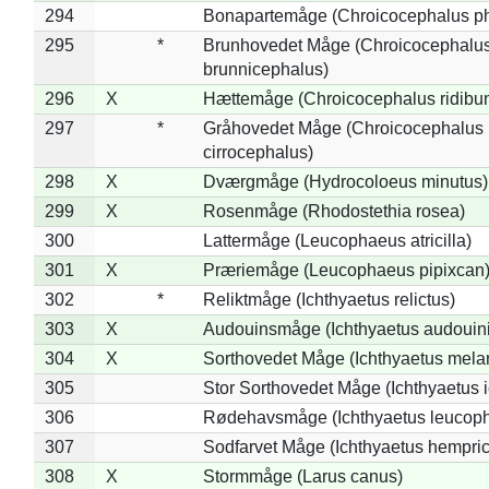
294
Bonapartemåge (Chroicocephalus ph
295
*
Brunhovedet Måge (Chroicocephalu
brunnicephalus)
296
X
Hættemåge (Chroicocephalus ridibu
297
*
Gråhovedet Måge (Chroicocephalus
cirrocephalus)
298
X
Dværgmåge (Hydrocoloeus minutus)
299
X
Rosenmåge (Rhodostethia rosea)
300
Lattermåge (Leucophaeus atricilla)
301
X
Præriemåge (Leucophaeus pipixcan
302
*
Reliktmåge (Ichthyaetus relictus)
303
X
Audouinsmåge (Ichthyaetus audouini
304
X
Sorthovedet Måge (Ichthyaetus mela
305
Stor Sorthovedet Måge (Ichthyaetus 
306
Rødehavsmåge (Ichthyaetus leucop
307
Sodfarvet Måge (Ichthyaetus hempric
308
X
Stormmåge (Larus canus)