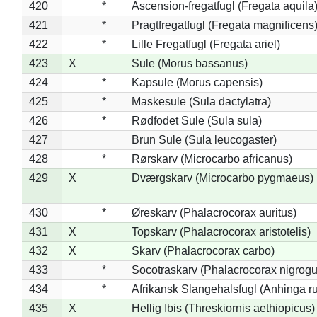
420
*
Ascension-fregatfugl (Fregata aquila
421
*
Pragtfregatfugl (Fregata magnificens
422
*
Lille Fregatfugl (Fregata ariel)
423
X
Sule (Morus bassanus)
424
*
Kapsule (Morus capensis)
425
*
Maskesule (Sula dactylatra)
426
*
Rødfodet Sule (Sula sula)
427
Brun Sule (Sula leucogaster)
428
*
Rørskarv (Microcarbo africanus)
429
X
Dværgskarv (Microcarbo pygmaeus)
430
*
Øreskarv (Phalacrocorax auritus)
431
X
Topskarv (Phalacrocorax aristotelis)
432
X
Skarv (Phalacrocorax carbo)
433
*
Socotraskarv (Phalacrocorax nigrogul
434
*
Afrikansk Slangehalsfugl (Anhinga ru
435
X
Hellig Ibis (Threskiornis aethiopicus)