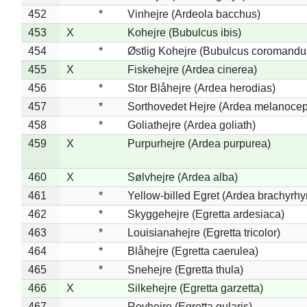
452
*
Vinhejre (Ardeola bacchus)
453
X
Kohejre (Bubulcus ibis)
454
*
Østlig Kohejre (Bubulcus coromandu
455
X
Fiskehejre (Ardea cinerea)
456
*
Stor Blåhejre (Ardea herodias)
457
*
Sorthovedet Hejre (Ardea melanocep
458
*
Goliathejre (Ardea goliath)
459
X
Purpurhejre (Ardea purpurea)
460
X
Sølvhejre (Ardea alba)
461
*
Yellow-billed Egret (Ardea brachyrh
462
*
Skyggehejre (Egretta ardesiaca)
463
*
Louisianahejre (Egretta tricolor)
464
*
Blåhejre (Egretta caerulea)
465
*
Snehejre (Egretta thula)
466
X
Silkehejre (Egretta garzetta)
467
Revhejre (Egretta gularis)