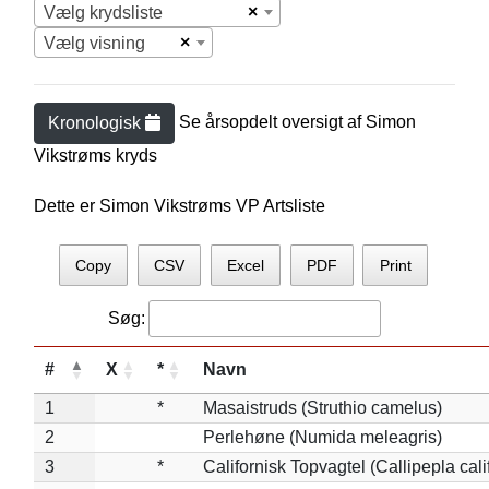
×
Vælg krydsliste
×
Vælg visning
Se årsopdelt oversigt af
Simon
Kronologisk
Vikstrøm
s kryds
Dette er Simon Vikstrøms VP Artsliste
Copy
CSV
Excel
PDF
Print
Søg:
#
X
*
Navn
1
*
Masaistruds (Struthio camelus)
2
Perlehøne (Numida meleagris)
3
*
Californisk Topvagtel (Callipepla cali