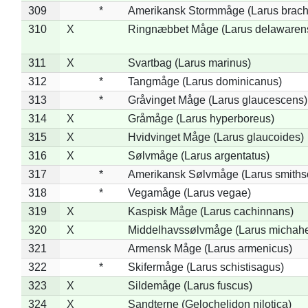
309
*
Amerikansk Stormmåge (Larus brach
310
X
Ringnæbbet Måge (Larus delawarens
311
X
Svartbag (Larus marinus)
312
*
Tangmåge (Larus dominicanus)
313
*
Gråvinget Måge (Larus glaucescens)
314
X
Gråmåge (Larus hyperboreus)
315
X
Hvidvinget Måge (Larus glaucoides)
316
X
Sølvmåge (Larus argentatus)
317
*
Amerikansk Sølvmåge (Larus smiths
318
*
Vegamåge (Larus vegae)
319
X
Kaspisk Måge (Larus cachinnans)
320
X
Middelhavssølvmåge (Larus michahel
321
Armensk Måge (Larus armenicus)
322
*
Skifermåge (Larus schistisagus)
323
X
Sildemåge (Larus fuscus)
324
X
Sandterne (Gelochelidon nilotica)