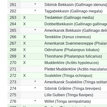
261
*
Sibirisk Bekkasin (Gallinago stenura
262
*
Tajgabekkasin (Gallinago megala)
263
X
Tredækker (Gallinago media)
264
X
Dobbeltbekkasin (Gallinago gallinag
265
*
Amerikansk Bekkasin (Gallinago deli
266
X
Terekklire (Xenus cinereus)
267
X
Amerikansk Svømmesneppe (Phalarop
268
X
Odinshane (Phalaropus lobatus)
269
X
Thorshane (Phalaropus fulicarius)
270
X
Mudderklire (Actitis hypoleucos)
271
Plettet Mudderklire (Actitis maculariu
272
X
Svaleklire (Tringa ochropus)
273
*
Amerikansk Svaleklire (Tringa solitar
274
*
Sibirisk Gråklire (Tringa brevipes)
275
Lille Gulben (Tringa flavipes)
276
*
Willet (Tringa semipalmata)