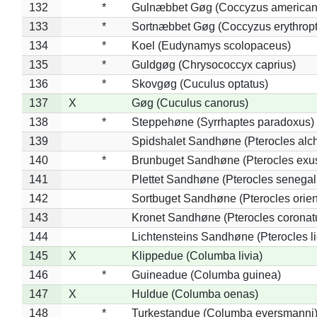
132
*
Gulnæbbet Gøg (Coccyzus american
133
*
Sortnæbbet Gøg (Coccyzus erythrop
134
*
Koel (Eudynamys scolopaceus)
135
*
Guldgøg (Chrysococcyx caprius)
136
*
Skovgøg (Cuculus optatus)
137
X
Gøg (Cuculus canorus)
138
*
Steppehøne (Syrrhaptes paradoxus)
139
Spidshalet Sandhøne (Pterocles alch
140
*
Brunbuget Sandhøne (Pterocles exus
141
Plettet Sandhøne (Pterocles senegal
142
Sortbuget Sandhøne (Pterocles orient
143
Kronet Sandhøne (Pterocles coronat
144
Lichtensteins Sandhøne (Pterocles lic
145
X
Klippedue (Columba livia)
146
*
Guineadue (Columba guinea)
147
X
Huldue (Columba oenas)
148
*
Turkestandue (Columba eversmanni