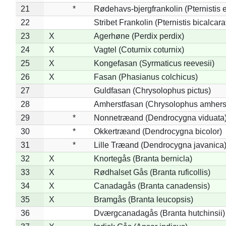
21
*
Rødehavs-bjergfrankolin (Pternistis e
22
Stribet Frankolin (Pternistis bicalcara
23
X
Agerhøne (Perdix perdix)
24
X
Vagtel (Coturnix coturnix)
25
X
Kongefasan (Syrmaticus reevesii)
26
X
Fasan (Phasianus colchicus)
27
Guldfasan (Chrysolophus pictus)
28
Amherstfasan (Chrysolophus amhers
29
*
Nonnetræand (Dendrocygna viduata
30
*
Okkertræand (Dendrocygna bicolor)
31
*
Lille Træand (Dendrocygna javanica
32
X
Knortegås (Branta bernicla)
33
X
Rødhalset Gås (Branta ruficollis)
34
X
Canadagås (Branta canadensis)
35
X
Bramgås (Branta leucopsis)
36
Dværgcanadagås (Branta hutchinsii)