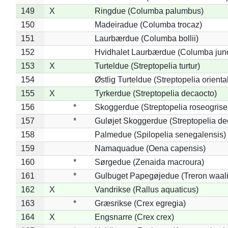
149
X
Ringdue (Columba palumbus)
150
Madeiradue (Columba trocaz)
151
Laurbærdue (Columba bollii)
152
Hvidhalet Laurbærdue (Columba jun
153
X
Turteldue (Streptopelia turtur)
154
Østlig Turteldue (Streptopelia oriental
155
X
Tyrkerdue (Streptopelia decaocto)
156
*
Skoggerdue (Streptopelia roseogrise
157
*
Guløjet Skoggerdue (Streptopelia de
158
Palmedue (Spilopelia senegalensis)
159
Namaquadue (Oena capensis)
160
*
Sørgedue (Zenaida macroura)
161
*
Gulbuget Papegøjedue (Treron waali
162
X
Vandrikse (Rallus aquaticus)
163
*
Græsrikse (Crex egregia)
164
X
Engsnarre (Crex crex)