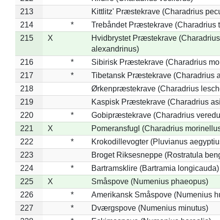
213
Kittlitz' Præstekrave (Charadrius pec
214
*
Trebåndet Præstekrave (Charadrius tr
215
X
Hvidbrystet Præstekrave (Charadrius
alexandrinus)
216
*
Sibirisk Præstekrave (Charadrius mo
217
*
Tibetansk Præstekrave (Charadrius at
218
Ørkenpræstekrave (Charadrius lesche
219
Kaspisk Præstekrave (Charadrius asi
220
*
Gobipræstekrave (Charadrius veredu
221
X
Pomeransfugl (Charadrius morinellu
222
*
Krokodillevogter (Pluvianus aegyptiu
223
Broget Riksesneppe (Rostratula ben
224
*
Bartramsklire (Bartramia longicauda)
225
X
Småspove (Numenius phaeopus)
226
*
Amerikansk Småspove (Numenius h
227
*
Dværgspove (Numenius minutus)