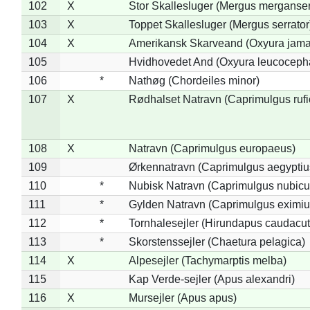
102
X
Stor Skallesluger (Mergus merganser
103
X
Toppet Skallesluger (Mergus serrator
104
X
Amerikansk Skarveand (Oxyura jama
105
Hvidhovedet And (Oxyura leucoceph
106
*
Nathøg (Chordeiles minor)
107
X
Rødhalset Natravn (Caprimulgus rufic
108
X
Natravn (Caprimulgus europaeus)
109
Ørkennatravn (Caprimulgus aegyptiu
110
*
Nubisk Natravn (Caprimulgus nubicu
111
*
Gylden Natravn (Caprimulgus eximiu
112
*
Tornhalesejler (Hirundapus caudacut
113
*
Skorstenssejler (Chaetura pelagica)
114
X
Alpesejler (Tachymarptis melba)
115
Kap Verde-sejler (Apus alexandri)
116
X
Mursejler (Apus apus)