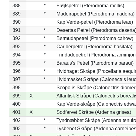
388
*
Fløjlspetrel (Pterodroma mollis)
389
*
Madeirapetrel (Pterodroma madeira)
390
Kap Verde-petrel (Pterodroma feae)
391
*
Desertas Petrel (Pterodroma deserta
392
*
Bermudapetrel (Pterodroma cahow)
393
*
Cariberpetrel (Pterodroma hasitata)
394
*
Trindadepetrel (Pterodroma arminjon
395
*
Baraus's Petrel (Pterodroma baraui)
396
*
Hvidhaget Skråpe (Procellaria aequin
397
*
Hvidmasket Skråpe (Calonectris leu
398
Scopolis Skråpe (Calonectris diome
399
X
Atlantisk Skråpe (Calonectris boreali
400
Kap Verde-skråpe (Calonectris edwar
401
X
Sodfarvet Skråpe (Ardenna grisea)
402
*
Tyndnæbbet Skråpe (Ardenna tenuiro
403
*
Lysbenet Skråpe (Ardenna carneipes