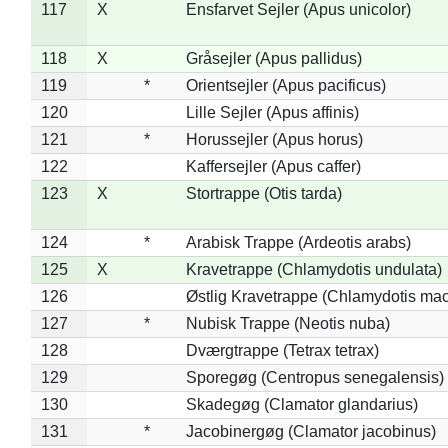
117
X
Ensfarvet Sejler (Apus unicolor)
118
X
Gråsejler (Apus pallidus)
119
*
Orientsejler (Apus pacificus)
120
Lille Sejler (Apus affinis)
121
*
Horussejler (Apus horus)
122
Kaffersejler (Apus caffer)
123
X
Stortrappe (Otis tarda)
124
*
Arabisk Trappe (Ardeotis arabs)
125
X
Kravetrappe (Chlamydotis undulata)
126
Østlig Kravetrappe (Chlamydotis mac
127
*
Nubisk Trappe (Neotis nuba)
128
Dværgtrappe (Tetrax tetrax)
129
Sporegøg (Centropus senegalensis)
130
Skadegøg (Clamator glandarius)
131
*
Jacobinergøg (Clamator jacobinus)