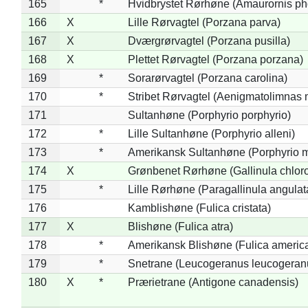
165
*
Hvidbrystet Rørhøne (Amaurornis ph
166
X
Lille Rørvagtel (Porzana parva)
167
X
Dværgrørvagtel (Porzana pusilla)
168
X
Plettet Rørvagtel (Porzana porzana)
169
*
Sorarørvagtel (Porzana carolina)
170
*
Stribet Rørvagtel (Aenigmatolimnas 
171
Sultanhøne (Porphyrio porphyrio)
172
*
Lille Sultanhøne (Porphyrio alleni)
173
*
Amerikansk Sultanhøne (Porphyrio m
174
X
Grønbenet Rørhøne (Gallinula chlor
175
*
Lille Rørhøne (Paragallinula angulat
176
Kamblishøne (Fulica cristata)
177
X
Blishøne (Fulica atra)
178
*
Amerikansk Blishøne (Fulica americ
179
*
Snetrane (Leucogeranus leucogeran
180
X
*
Prærietrane (Antigone canadensis)