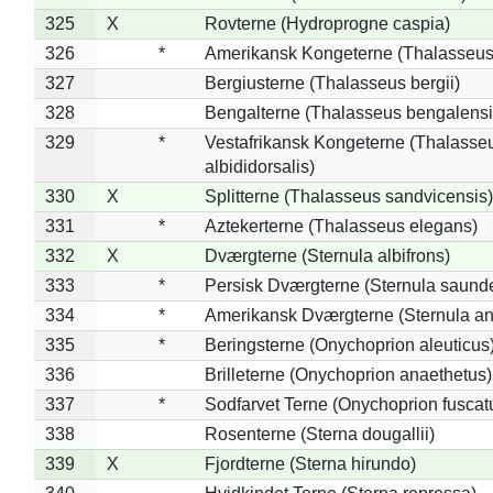
325
X
Rovterne (Hydroprogne caspia)
326
*
Amerikansk Kongeterne (Thalasseu
327
Bergiusterne (Thalasseus bergii)
328
Bengalterne (Thalasseus bengalensi
329
*
Vestafrikansk Kongeterne (Thalasse
albididorsalis)
330
X
Splitterne (Thalasseus sandvicensis)
331
*
Aztekerterne (Thalasseus elegans)
332
X
Dværgterne (Sternula albifrons)
333
*
Persisk Dværgterne (Sternula saunde
334
*
Amerikansk Dværgterne (Sternula ant
335
*
Beringsterne (Onychoprion aleuticus
336
Brilleterne (Onychoprion anaethetus)
337
*
Sodfarvet Terne (Onychoprion fuscat
338
Rosenterne (Sterna dougallii)
339
X
Fjordterne (Sterna hirundo)