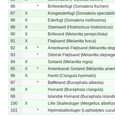
86
*
Brilleederfugl (Somateria fischeri)
87
X
Kongeederfugl (Somateria spectabili
88
X
Ederfugl (Somateria mollissima)
89
X
Strømand (Histrionicus histrionicus)
90
X
Brilleand (Melanitta perspicillata)
91
X
Fløjlsand (Melanitta fusca)
92
X
*
Amerikansk Fløjlsand (Melanitta deg
93
*
Sibirisk Fløjlsand (Melanitta stejnege
94
X
Sortand (Melanitta nigra)
95
X
*
Amerikansk Sortand (Melanitta amer
96
X
Havlit (Clangula hyemalis)
97
*
Bøffeland (Bucephala albeola)
98
X
Hvinand (Bucephala clangula)
99
Islandsk Hvinand (Bucephala islandi
100
X
Lille Skallesluger (Mergellus albellus
101
*
Hjelmskallesluger (Lophodytes cucul