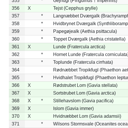
355
*
Gejrfugl (Pinguinus † impennis)
356
X
Tejst (Cepphus grylle)
357
*
Langnæbbet Dværgalk (Brachyramph
358
*
Hvidbrynet Dværgalk (Synthliboramp
359
*
Papegøjealk (Aethia psittacula)
360
*
Toppet Dværgalk (Aethia cristatella)
361
X
Lunde (Fratercula arctica)
362
*
Hornet Lunde (Fratercula corniculata
363
*
Toplunde (Fratercula cirrhata)
364
Rødnæbbet Tropikfugl (Phaethon ae
365
*
Hvidhalet Tropikfugl (Phaethon leptu
366
X
Rødstrubet Lom (Gavia stellata)
367
X
Sortstrubet Lom (Gavia arctica)
368
X
*
Stillehavslom (Gavia pacifica)
369
X
Islom (Gavia immer)
370
X
Hvidnæbbet Lom (Gavia adamsii)
371
*
Wilsons Stormsvale (Oceanites ocea