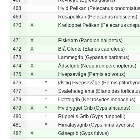
468
Hvid Pelikan (Pelecanus onocrotalus
469
Rosapelikan (Pelecanus rufescens)
470
X
Krøltoppet Pelikan (Pelecanus crisp
471
X
Fiskeørn (Pandion haliaetus)
472
X
Blå Glente (Elanus caeruleus)
473
Lammegrib (Gypaetus barbatus)
474
X
Ådselgrib (Neophron percnopterus)
475
X
Hvepsevåge (Pernis apivorus)
476
*
Østlig Hvepsevåge (Pernis ptilorhyn
477
*
Svalehaleglente (Elanoides forficatu
478
*
Hættegrib (Necrosyrtes monachus)
479
X
*
Hvidrygget Grib (Gyps africanus)
480
*
Rüppells Grib (Gyps rueppelli)
481
*
Himalayagrib (Gyps himalayensis)
482
X
Gåsegrib (Gyps fulvus)