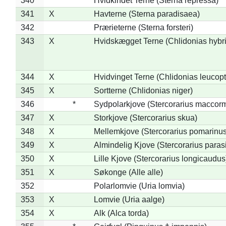
340
Hvidkindet Terne (Sterna repressa)
341
X
Havterne (Sterna paradisaea)
342
Prærieterne (Sterna forsteri)
343
X
Hvidskægget Terne (Chlidonias hybr
344
X
Hvidvinget Terne (Chlidonias leucopt
345
X
Sortterne (Chlidonias niger)
346
*
Sydpolarkjove (Stercorarius maccorm
347
X
Storkjove (Stercorarius skua)
348
X
Mellemkjove (Stercorarius pomarinus
349
X
Almindelig Kjove (Stercorarius parasi
350
X
Lille Kjove (Stercorarius longicaudus
351
X
Søkonge (Alle alle)
352
Polarlomvie (Uria lomvia)
353
X
Lomvie (Uria aalge)
354
X
Alk (Alca torda)