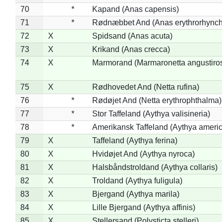
70
*
Kapand (Anas capensis)
71
*
Rødnæbbet And (Anas erythrorhynch
72
X
Spidsand (Anas acuta)
73
X
Krikand (Anas crecca)
74
X
Marmorand (Marmaronetta angustirost
75
X
Rødhovedet And (Netta rufina)
76
*
Rødøjet And (Netta erythrophthalma)
77
*
Stor Taffeland (Aythya valisineria)
78
*
Amerikansk Taffeland (Aythya ameri
79
X
Taffeland (Aythya ferina)
80
X
Hvidøjet And (Aythya nyroca)
81
X
Halsbåndstroldand (Aythya collaris)
82
X
Troldand (Aythya fuligula)
83
X
Bjergand (Aythya marila)
84
X
Lille Bjergand (Aythya affinis)
85
X
Stellersand (Polysticta stelleri)