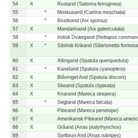
54
X
Rustand (Tadorna ferruginea)
55
*
Moskusand (Cairina moschata)
56
*
Brudeand (Aix sponsa)
57
X
Mandarinand (Aix galericulata)
58
*
Indisk Dværgand (Nettapus coroman
59
X
*
Sibirisk Krikand (Sibirionetta formosa
60
X
Atlingand (Spatula querquedula)
61
*
Kaneland (Spatula cyanoptera)
62
X
Blåvinget And (Spatula discors)
63
X
Skeand (Spatula clypeata)
64
X
Knarand (Mareca strepera)
65
*
Segland (Mareca falcata)
66
X
Pibeand (Mareca penelope)
67
X
Amerikansk Pibeand (Mareca americ
68
X
Gråand (Anas platyrhynchos)
69
Sortbrun And (Anas rubripes)