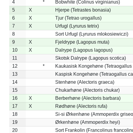
4
*
Bobwhite (Colinus virginianus)
5
X
Hjerpe (Tetrastes bonasia)
6
X
Tjur (Tetrao urogallus)
7
X
Urfugl (Lyrurus tetrix)
8
Sort Urfugl (Lyrurus mlokosiewiczi)
9
X
Fjeldrype (Lagopus muta)
10
X
Dalrype (Lagopus lagopus)
11
Skotsk Dalrype (Lagopus scotica)
12
*
Kaukasisk Kongehøne (Tetraogallus 
13
Kaspisk Kongehøne (Tetraogallus ca
14
Stenhøne (Alectoris graeca)
15
Chukarhøne (Alectoris chukar)
16
X
Berberhøne (Alectoris barbara)
17
X
Rødhøne (Alectoris rufa)
18
Si-si Ørkenhøne (Ammoperdix griseo
19
Ørkenhøne (Ammoperdix heyi)
20
Sort Frankolin (Francolinus francolin