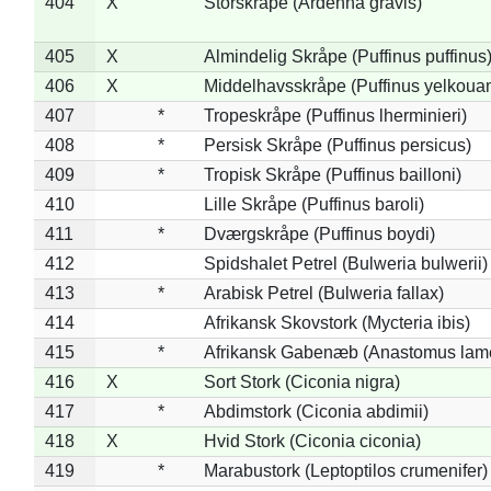
404
X
Storskråpe (Ardenna gravis)
405
X
Almindelig Skråpe (Puffinus puffinus
406
X
Middelhavsskråpe (Puffinus yelkoua
407
*
Tropeskråpe (Puffinus lherminieri)
408
*
Persisk Skråpe (Puffinus persicus)
409
*
Tropisk Skråpe (Puffinus bailloni)
410
Lille Skråpe (Puffinus baroli)
411
*
Dværgskråpe (Puffinus boydi)
412
Spidshalet Petrel (Bulweria bulwerii)
413
*
Arabisk Petrel (Bulweria fallax)
414
Afrikansk Skovstork (Mycteria ibis)
415
*
Afrikansk Gabenæb (Anastomus lame
416
X
Sort Stork (Ciconia nigra)
417
*
Abdimstork (Ciconia abdimii)
418
X
Hvid Stork (Ciconia ciconia)
419
*
Marabustork (Leptoptilos crumenifer)