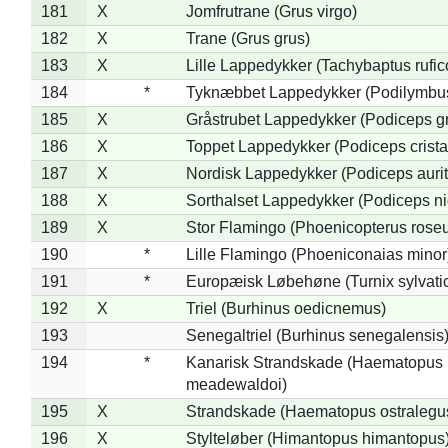
181
X
Jomfrutrane (Grus virgo)
182
X
Trane (Grus grus)
183
X
Lille Lappedykker (Tachybaptus rufico
184
*
Tyknæbbet Lappedykker (Podilymbu
185
X
Gråstrubet Lappedykker (Podiceps g
186
X
Toppet Lappedykker (Podiceps crista
187
X
Nordisk Lappedykker (Podiceps aurit
188
X
Sorthalset Lappedykker (Podiceps nig
189
X
Stor Flamingo (Phoenicopterus rose
190
*
Lille Flamingo (Phoeniconaias minor
191
*
Europæisk Løbehøne (Turnix sylvati
192
X
Triel (Burhinus oedicnemus)
193
Senegaltriel (Burhinus senegalensis
194
*
Kanarisk Strandskade (Haematopus
meadewaldoi)
195
X
Strandskade (Haematopus ostralegu
196
X
Stylteløber (Himantopus himantopus