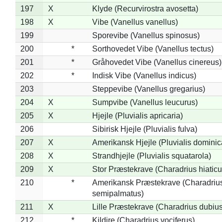
197
X
Klyde (Recurvirostra avosetta)
198
X
Vibe (Vanellus vanellus)
199
Sporevibe (Vanellus spinosus)
200
*
Sorthovedet Vibe (Vanellus tectus)
201
*
Gråhovedet Vibe (Vanellus cinereus)
202
*
Indisk Vibe (Vanellus indicus)
203
Steppevibe (Vanellus gregarius)
204
X
Sumpvibe (Vanellus leucurus)
205
X
Hjejle (Pluvialis apricaria)
206
Sibirisk Hjejle (Pluvialis fulva)
207
X
Amerikansk Hjejle (Pluvialis dominic
208
X
Strandhjejle (Pluvialis squatarola)
209
X
Stor Præstekrave (Charadrius hiaticu
210
*
Amerikansk Præstekrave (Charadriu
semipalmatus)
211
X
Lille Præstekrave (Charadrius dubius
212
*
Kildire (Charadrius vociferus)