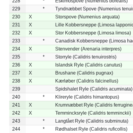
228
*
Eskimospove (Numenius borealis)
229
*
Tyndnæbbet Spove (Numenius tenuiro
230
X
Storspove (Numenius arquata)
231
X
Lille Kobbersneppe (Limosa lapponi
232
X
Stor Kobbersneppe (Limosa limosa)
233
*
Canadisk Kobbersneppe (Limosa ha
234
X
Stenvender (Arenaria interpres)
235
*
Storryle (Calidris tenuirostris)
236
X
Islandsk Ryle (Calidris canutus)
237
X
Brushane (Calidris pugnax)
238
X
Kærløber (Calidris falcinellus)
239
Spidshalet Ryle (Calidris acuminata)
240
*
Klireryle (Calidris himantopus)
241
X
Krumnæbbet Ryle (Calidris ferrugine
242
X
Temmincksryle (Calidris temminckii)
243
*
Langtået Ryle (Calidris subminuta)
244
*
Rødhalset Ryle (Calidris ruficollis)