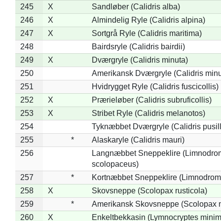
245
X
Sandløber (Calidris alba)
246
X
Almindelig Ryle (Calidris alpina)
247
X
Sortgrå Ryle (Calidris maritima)
248
Bairdsryle (Calidris bairdii)
249
X
Dværgryle (Calidris minuta)
250
Amerikansk Dværgryle (Calidris minut
251
Hvidrygget Ryle (Calidris fuscicollis)
252
X
Prærieløber (Calidris subruficollis)
253
X
Stribet Ryle (Calidris melanotos)
254
Tyknæbbet Dværgryle (Calidris pusil
255
*
Alaskaryle (Calidris mauri)
256
Langnæbbet Sneppeklire (Limnodro
scolopaceus)
257
*
Kortnæbbet Sneppeklire (Limnodrom
258
X
Skovsneppe (Scolopax rusticola)
259
*
Amerikansk Skovsneppe (Scolopax m
260
X
Enkeltbekkasin (Lymnocryptes minim