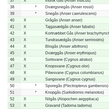
37
X
Indisk Gås (Anser indicus)
38
*
Dværgsnegås (Anser rossii)
39
*
Snegås (Anser caerulescens)
40
X
Grågås (Anser anser)
41
X
Tajgasædgås (Anser fabalis)
42
X
Kortnæbbet Gås (Anser brachyrhync
43
X
Tundrasædgås (Anser serrirostris)
44
X
Blisgås (Anser albifrons)
45
X
Dværggås (Anser erythropus)
46
X
Sortsvane (Cygnus atratus)
47
X
Knopsvane (Cygnus olor)
48
X
Pibesvane (Cygnus columbianus)
49
X
Sangsvane (Cygnus cygnus)
50
*
Sporegås (Plectropterus gambensis)
51
*
Knopgås (Sarkidiornis melanotos)
52
X
Nilgås (Alopochen aegyptiaca)
53
X
Gravand (Tadorna tadorna)