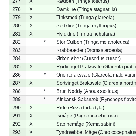
277
X
Rødben (Tringa totanus)
278
X
Damklire (Tringa stagnatilis)
279
X
Tinksmed (Tringa glareola)
280
X
Sortklire (Tringa erythropus)
281
X
Hvidklire (Tringa nebularia)
282
*
Stor Gulben (Tringa melanoleuca)
283
Krabbeæder (Dromas ardeola)
284
Ørkenløber (Cursorius cursor)
285
X
Rødvinget Braksvale (Glareola pratin
286
*
Orientbraksvale (Glareola maldivaru
287
X
Sortvinget Braksvale (Glareola nord
288
*
Brun Noddy (Anous stolidus)
289
*
Afrikansk Saksnæb (Rynchops flaviro
290
X
Ride (Rissa tridactyla)
291
X
Ismåge (Pagophila eburnea)
292
X
Sabinemåge (Xema sabini)
293
X
Tyndnæbbet Måge (Chroicocephalus