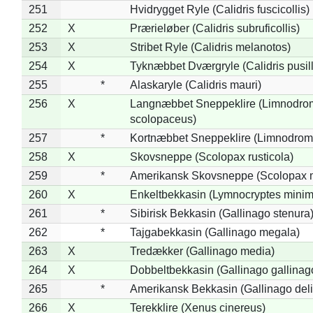
251
Hvidrygget Ryle (Calidris fuscicollis)
252
X
Prærieløber (Calidris subruficollis)
253
X
Stribet Ryle (Calidris melanotos)
254
X
Tyknæbbet Dværgryle (Calidris pusil
255
*
Alaskaryle (Calidris mauri)
256
X
Langnæbbet Sneppeklire (Limnodro
scolopaceus)
257
*
Kortnæbbet Sneppeklire (Limnodrom
258
X
Skovsneppe (Scolopax rusticola)
259
*
Amerikansk Skovsneppe (Scolopax m
260
X
Enkeltbekkasin (Lymnocryptes minim
261
*
Sibirisk Bekkasin (Gallinago stenura
262
*
Tajgabekkasin (Gallinago megala)
263
X
Tredækker (Gallinago media)
264
X
Dobbeltbekkasin (Gallinago gallinag
265
*
Amerikansk Bekkasin (Gallinago deli
266
X
Terekklire (Xenus cinereus)