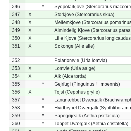
346
*
Sydpolarkjove (Stercorarius maccorm
347
X
Storkjove (Stercorarius skua)
348
X
Mellemkjove (Stercorarius pomarinus
349
X
Almindelig Kjove (Stercorarius parasi
350
X
Lille Kjove (Stercorarius longicaudus
351
X
Søkonge (Alle alle)
352
Polarlomvie (Uria lomvia)
353
X
Lomvie (Uria aalge)
354
X
Alk (Alca torda)
355
*
Gejrfugl (Pinguinus † impennis)
356
X
Tejst (Cepphus grylle)
357
*
Langnæbbet Dværgalk (Brachyramph
358
*
Hvidbrynet Dværgalk (Synthliboramp
359
*
Papegøjealk (Aethia psittacula)
360
*
Toppet Dværgalk (Aethia cristatella)