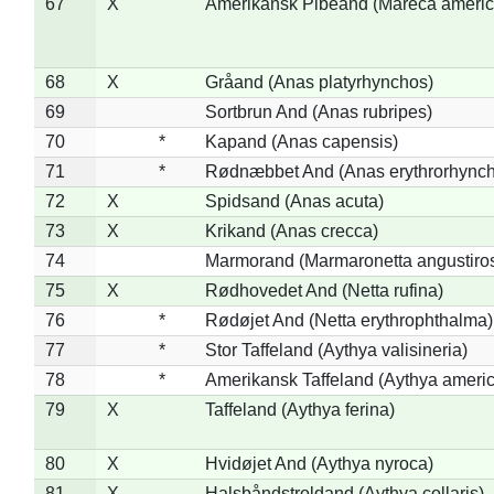
67
X
Amerikansk Pibeand (Mareca americ
68
X
Gråand (Anas platyrhynchos)
69
Sortbrun And (Anas rubripes)
70
*
Kapand (Anas capensis)
71
*
Rødnæbbet And (Anas erythrorhynch
72
X
Spidsand (Anas acuta)
73
X
Krikand (Anas crecca)
74
Marmorand (Marmaronetta angustirost
75
X
Rødhovedet And (Netta rufina)
76
*
Rødøjet And (Netta erythrophthalma)
77
*
Stor Taffeland (Aythya valisineria)
78
*
Amerikansk Taffeland (Aythya ameri
79
X
Taffeland (Aythya ferina)
80
X
Hvidøjet And (Aythya nyroca)
81
X
Halsbåndstroldand (Aythya collaris)