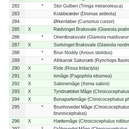
282
*
Stor Gulben (Tringa melanoleuca)
283
Krabbeæder (Dromas ardeola)
284
Ørkenløber (Cursorius cursor)
285
X
Rødvinget Braksvale (Glareola pratin
286
*
Orientbraksvale (Glareola maldivaru
287
X
Sortvinget Braksvale (Glareola nord
288
*
Brun Noddy (Anous stolidus)
289
*
Afrikansk Saksnæb (Rynchops flaviro
290
X
Ride (Rissa tridactyla)
291
X
Ismåge (Pagophila eburnea)
292
X
Sabinemåge (Xema sabini)
293
X
Tyndnæbbet Måge (Chroicocephalus
294
X
Bonapartemåge (Chroicocephalus ph
295
*
Brunhovedet Måge (Chroicocephalu
brunnicephalus)
296
X
Hættemåge (Chroicocephalus ridibu
297
*
Gråhovedet Måge (Chroicocephalus