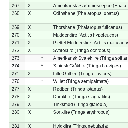
267
X
Amerikansk Svømmesneppe (Phalarop
268
X
Odinshane (Phalaropus lobatus)
269
X
Thorshane (Phalaropus fulicarius)
270
X
Mudderklire (Actitis hypoleucos)
271
X
Plettet Mudderklire (Actitis maculariu
272
X
Svaleklire (Tringa ochropus)
273
*
Amerikansk Svaleklire (Tringa solitar
274
*
Sibirisk Gråklire (Tringa brevipes)
275
X
Lille Gulben (Tringa flavipes)
276
*
Willet (Tringa semipalmata)
277
X
Rødben (Tringa totanus)
278
X
Damklire (Tringa stagnatilis)
279
X
Tinksmed (Tringa glareola)
280
X
Sortklire (Tringa erythropus)
281
X
Hvidklire (Tringa nebularia)