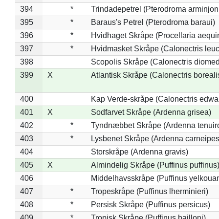
394
*
Trindadepetrel (Pterodroma arminjon
395
*
Baraus's Petrel (Pterodroma baraui)
396
*
Hvidhaget Skråpe (Procellaria aequin
397
*
Hvidmasket Skråpe (Calonectris leu
398
Scopolis Skråpe (Calonectris diome
399
X
Atlantisk Skråpe (Calonectris boreali
400
Kap Verde-skråpe (Calonectris edwar
401
X
Sodfarvet Skråpe (Ardenna grisea)
402
*
Tyndnæbbet Skråpe (Ardenna tenuiro
403
*
Lysbenet Skråpe (Ardenna carneipes
404
Storskråpe (Ardenna gravis)
405
X
Almindelig Skråpe (Puffinus puffinus
406
Middelhavsskråpe (Puffinus yelkoua
407
*
Tropeskråpe (Puffinus lherminieri)
408
*
Persisk Skråpe (Puffinus persicus)
409
*
Tropisk Skråpe (Puffinus bailloni)