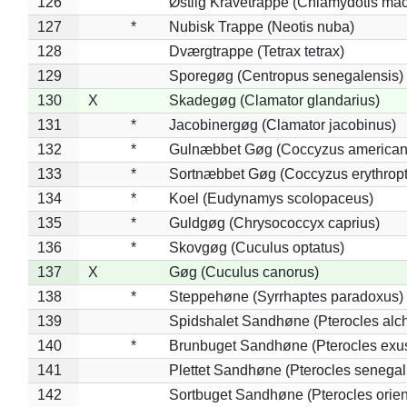
126
Østlig Kravetrappe (Chlamydotis mac
127
*
Nubisk Trappe (Neotis nuba)
128
Dværgtrappe (Tetrax tetrax)
129
Sporegøg (Centropus senegalensis)
130
X
Skadegøg (Clamator glandarius)
131
*
Jacobinergøg (Clamator jacobinus)
132
*
Gulnæbbet Gøg (Coccyzus american
133
*
Sortnæbbet Gøg (Coccyzus erythrop
134
*
Koel (Eudynamys scolopaceus)
135
*
Guldgøg (Chrysococcyx caprius)
136
*
Skovgøg (Cuculus optatus)
137
X
Gøg (Cuculus canorus)
138
*
Steppehøne (Syrrhaptes paradoxus)
139
Spidshalet Sandhøne (Pterocles alch
140
*
Brunbuget Sandhøne (Pterocles exus
141
Plettet Sandhøne (Pterocles senegal
142
Sortbuget Sandhøne (Pterocles orient