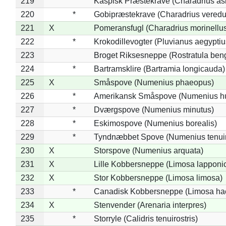
219
Kaspisk Præstekrave (Charadrius asi
220
*
Gobipræstekrave (Charadrius veredu
221
X
Pomeransfugl (Charadrius morinellu
222
*
Krokodillevogter (Pluvianus aegyptiu
223
Broget Riksesneppe (Rostratula ben
224
*
Bartramsklire (Bartramia longicauda)
225
X
Småspove (Numenius phaeopus)
226
*
Amerikansk Småspove (Numenius h
227
*
Dværgspove (Numenius minutus)
228
*
Eskimospove (Numenius borealis)
229
*
Tyndnæbbet Spove (Numenius tenuiro
230
X
Storspove (Numenius arquata)
231
X
Lille Kobbersneppe (Limosa lapponi
232
X
Stor Kobbersneppe (Limosa limosa)
233
*
Canadisk Kobbersneppe (Limosa ha
234
X
Stenvender (Arenaria interpres)
235
*
Storryle (Calidris tenuirostris)