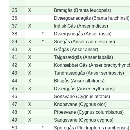
35
X
Bramgås (Branta leucopsis)
36
Dværgcanadagås (Branta hutchinsii)
37
X
Indisk Gås (Anser indicus)
38
*
Dværgsnegås (Anser rossii)
39
X
*
Snegås (Anser caerulescens)
40
X
Grågås (Anser anser)
41
X
Tajgasædgås (Anser fabalis)
42
X
Kortnæbbet Gås (Anser brachyrhync
43
X
Tundrasædgås (Anser serrirostris)
44
X
Blisgås (Anser albifrons)
45
X
Dværggås (Anser erythropus)
46
Sortsvane (Cygnus atratus)
47
X
Knopsvane (Cygnus olor)
48
X
Pibesvane (Cygnus columbianus)
49
X
Sangsvane (Cygnus cygnus)
50
*
Sporegås (Plectropterus gambensis)