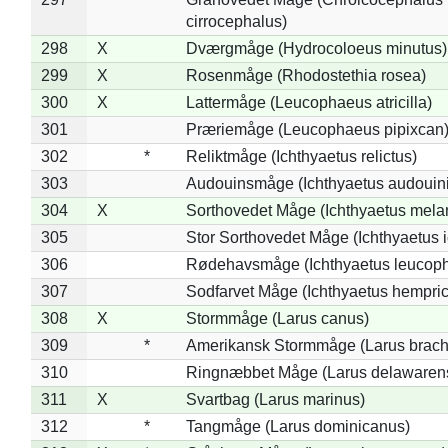
cirrocephalus)
298
X
Dværgmåge (Hydrocoloeus minutus)
299
X
Rosenmåge (Rhodostethia rosea)
300
X
Lattermåge (Leucophaeus atricilla)
301
Præriemåge (Leucophaeus pipixcan
302
*
Reliktmåge (Ichthyaetus relictus)
303
Audouinsmåge (Ichthyaetus audouini
304
X
Sorthovedet Måge (Ichthyaetus mela
305
Stor Sorthovedet Måge (Ichthyaetus 
306
Rødehavsmåge (Ichthyaetus leucop
307
Sodfarvet Måge (Ichthyaetus hempric
308
X
Stormmåge (Larus canus)
309
*
Amerikansk Stormmåge (Larus brach
310
Ringnæbbet Måge (Larus delawarens
311
X
Svartbag (Larus marinus)
312
*
Tangmåge (Larus dominicanus)