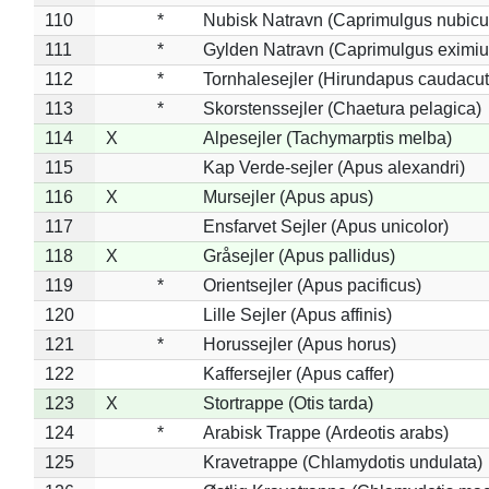
110
*
Nubisk Natravn (Caprimulgus nubicu
111
*
Gylden Natravn (Caprimulgus eximiu
112
*
Tornhalesejler (Hirundapus caudacut
113
*
Skorstenssejler (Chaetura pelagica)
114
X
Alpesejler (Tachymarptis melba)
115
Kap Verde-sejler (Apus alexandri)
116
X
Mursejler (Apus apus)
117
Ensfarvet Sejler (Apus unicolor)
118
X
Gråsejler (Apus pallidus)
119
*
Orientsejler (Apus pacificus)
120
Lille Sejler (Apus affinis)
121
*
Horussejler (Apus horus)
122
Kaffersejler (Apus caffer)
123
X
Stortrappe (Otis tarda)
124
*
Arabisk Trappe (Ardeotis arabs)
125
Kravetrappe (Chlamydotis undulata)