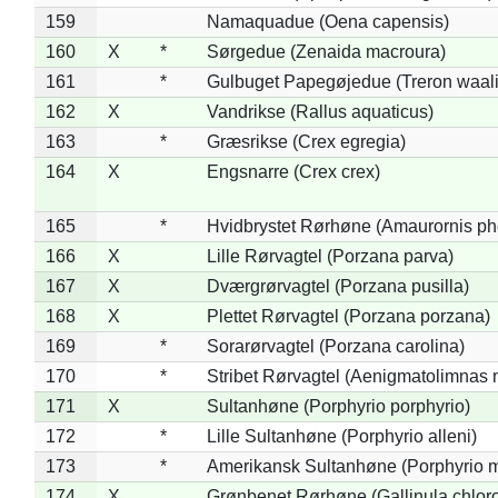
159
Namaquadue (Oena capensis)
160
X
*
Sørgedue (Zenaida macroura)
161
*
Gulbuget Papegøjedue (Treron waali
162
X
Vandrikse (Rallus aquaticus)
163
*
Græsrikse (Crex egregia)
164
X
Engsnarre (Crex crex)
165
*
Hvidbrystet Rørhøne (Amaurornis ph
166
X
Lille Rørvagtel (Porzana parva)
167
X
Dværgrørvagtel (Porzana pusilla)
168
X
Plettet Rørvagtel (Porzana porzana)
169
*
Sorarørvagtel (Porzana carolina)
170
*
Stribet Rørvagtel (Aenigmatolimnas 
171
X
Sultanhøne (Porphyrio porphyrio)
172
*
Lille Sultanhøne (Porphyrio alleni)
173
*
Amerikansk Sultanhøne (Porphyrio m
174
X
Grønbenet Rørhøne (Gallinula chlor