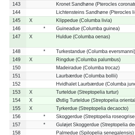
143
Kronet Sandhøne (Pterocles coronat
144
Lichtensteins Sandhøne (Pterocles lic
145
X
Klippedue (Columba livia)
146
*
Guineadue (Columba guinea)
147
X
Huldue (Columba oenas)
148
*
Turkestandue (Columba eversmanni
149
X
Ringdue (Columba palumbus)
150
Madeiradue (Columba trocaz)
151
Laurbærdue (Columba bollii)
152
Hvidhalet Laurbærdue (Columba jun
153
X
Turteldue (Streptopelia turtur)
154
X
Østlig Turteldue (Streptopelia oriental
155
X
Tyrkerdue (Streptopelia decaocto)
156
*
Skoggerdue (Streptopelia roseogrise
157
*
Guløjet Skoggerdue (Streptopelia de
158
Palmedue (Spilopelia senegalensis)