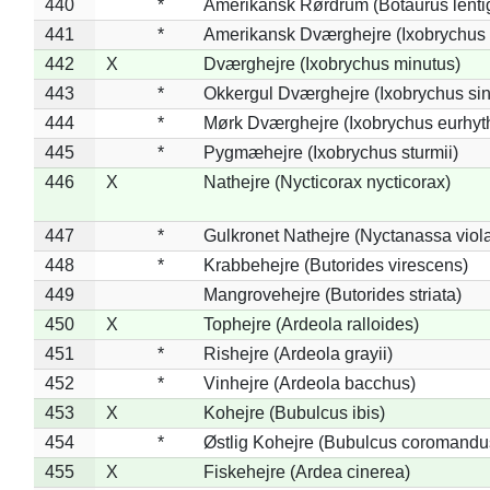
440
*
Amerikansk Rørdrum (Botaurus lenti
441
*
Amerikansk Dværghejre (Ixobrychus e
442
X
Dværghejre (Ixobrychus minutus)
443
*
Okkergul Dværghejre (Ixobrychus sin
444
*
Mørk Dværghejre (Ixobrychus eurhy
445
*
Pygmæhejre (Ixobrychus sturmii)
446
X
Nathejre (Nycticorax nycticorax)
447
*
Gulkronet Nathejre (Nyctanassa viol
448
*
Krabbehejre (Butorides virescens)
449
Mangrovehejre (Butorides striata)
450
X
Tophejre (Ardeola ralloides)
451
*
Rishejre (Ardeola grayii)
452
*
Vinhejre (Ardeola bacchus)
453
X
Kohejre (Bubulcus ibis)
454
*
Østlig Kohejre (Bubulcus coromandu
455
X
Fiskehejre (Ardea cinerea)