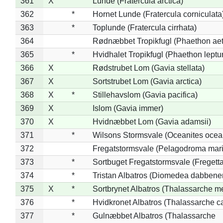
361
X
Lunde (Fratercula arctica)
362
*
Hornet Lunde (Fratercula corniculata
363
*
Toplunde (Fratercula cirrhata)
364
Rødnæbbet Tropikfugl (Phaethon ae
365
*
Hvidhalet Tropikfugl (Phaethon leptu
366
X
Rødstrubet Lom (Gavia stellata)
367
X
Sortstrubet Lom (Gavia arctica)
368
X
*
Stillehavslom (Gavia pacifica)
369
X
Islom (Gavia immer)
370
X
Hvidnæbbet Lom (Gavia adamsii)
371
*
Wilsons Stormsvale (Oceanites ocea
372
Fregatstormsvale (Pelagodroma mar
373
*
Sortbuget Fregatstormsvale (Fregetta
374
*
Tristan Albatros (Diomedea dabbene
375
X
*
Sortbrynet Albatros (Thalassarche m
376
*
Hvidkronet Albatros (Thalassarche c
377
*
Gulnæbbet Albatros (Thalassarche