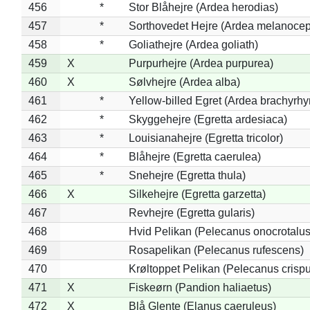
456
*
Stor Blåhejre (Ardea herodias)
457
*
Sorthovedet Hejre (Ardea melanocep
458
*
Goliathejre (Ardea goliath)
459
X
Purpurhejre (Ardea purpurea)
460
X
Sølvhejre (Ardea alba)
461
*
Yellow-billed Egret (Ardea brachyrh
462
*
Skyggehejre (Egretta ardesiaca)
463
*
Louisianahejre (Egretta tricolor)
464
*
Blåhejre (Egretta caerulea)
465
*
Snehejre (Egretta thula)
466
X
Silkehejre (Egretta garzetta)
467
Revhejre (Egretta gularis)
468
Hvid Pelikan (Pelecanus onocrotalus
469
Rosapelikan (Pelecanus rufescens)
470
Krøltoppet Pelikan (Pelecanus crisp
471
X
Fiskeørn (Pandion haliaetus)
472
X
Blå Glente (Elanus caeruleus)