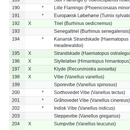
190
*
Lille Flamingo (Phoeniconaias minor
191
*
Europæisk Løbehøne (Turnix sylvati
192
X
Triel (Burhinus oedicnemus)
193
Senegaltriel (Burhinus senegalensis
194
*
Kanarisk Strandskade (Haematopus
meadewaldoi)
195
X
Strandskade (Haematopus ostralegu
196
X
Stylteløber (Himantopus himantopus
197
X
Klyde (Recurvirostra avosetta)
198
X
Vibe (Vanellus vanellus)
199
Sporevibe (Vanellus spinosus)
200
*
Sorthovedet Vibe (Vanellus tectus)
201
*
Gråhovedet Vibe (Vanellus cinereus)
202
*
Indisk Vibe (Vanellus indicus)
203
Steppevibe (Vanellus gregarius)
204
X
Sumpvibe (Vanellus leucurus)