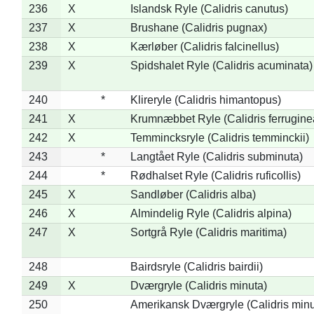
236
X
Islandsk Ryle (Calidris canutus)
237
X
Brushane (Calidris pugnax)
238
X
Kærløber (Calidris falcinellus)
239
X
Spidshalet Ryle (Calidris acuminata)
240
*
Klireryle (Calidris himantopus)
241
X
Krumnæbbet Ryle (Calidris ferrugine
242
X
Temmincksryle (Calidris temminckii)
243
*
Langtået Ryle (Calidris subminuta)
244
*
Rødhalset Ryle (Calidris ruficollis)
245
X
Sandløber (Calidris alba)
246
X
Almindelig Ryle (Calidris alpina)
247
X
Sortgrå Ryle (Calidris maritima)
248
Bairdsryle (Calidris bairdii)
249
X
Dværgryle (Calidris minuta)
250
Amerikansk Dværgryle (Calidris minut