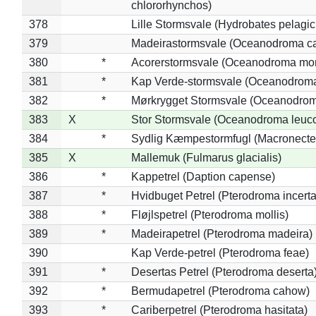
chlororhynchos)
378
Lille Stormsvale (Hydrobates pelagic
379
Madeirastormsvale (Oceanodroma ca
380
*
Acorerstormsvale (Oceanodroma mon
381
*
Kap Verde-stormsvale (Oceanodroma
382
*
Mørkrygget Stormsvale (Oceanodrom
383
X
Stor Stormsvale (Oceanodroma leuc
384
*
Sydlig Kæmpestormfugl (Macronecte
385
X
Mallemuk (Fulmarus glacialis)
386
*
Kappetrel (Daption capense)
387
*
Hvidbuget Petrel (Pterodroma incerta
388
*
Fløjlspetrel (Pterodroma mollis)
389
*
Madeirapetrel (Pterodroma madeira)
390
Kap Verde-petrel (Pterodroma feae)
391
*
Desertas Petrel (Pterodroma deserta
392
*
Bermudapetrel (Pterodroma cahow)
393
*
Cariberpetrel (Pterodroma hasitata)