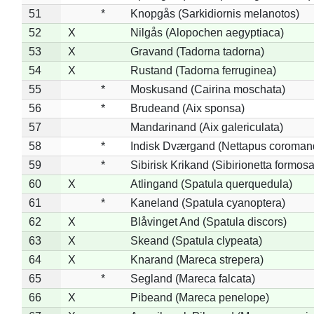
51
*
Knopgås (Sarkidiornis melanotos)
52
X
Nilgås (Alopochen aegyptiaca)
53
X
Gravand (Tadorna tadorna)
54
X
Rustand (Tadorna ferruginea)
55
*
Moskusand (Cairina moschata)
56
*
Brudeand (Aix sponsa)
57
Mandarinand (Aix galericulata)
58
*
Indisk Dværgand (Nettapus coroman
59
*
Sibirisk Krikand (Sibirionetta formosa
60
X
Atlingand (Spatula querquedula)
61
*
Kaneland (Spatula cyanoptera)
62
X
Blåvinget And (Spatula discors)
63
X
Skeand (Spatula clypeata)
64
X
Knarand (Mareca strepera)
65
*
Segland (Mareca falcata)
66
X
Pibeand (Mareca penelope)