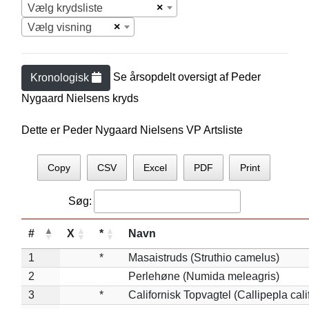
×
Vælg krydsliste
×
Vælg visning
Se årsopdelt oversigt af
Peder
Kronologisk
Nygaard Nielsen
s kryds
Dette er Peder Nygaard Nielsens VP Artsliste
Copy
CSV
Excel
PDF
Print
Søg:
#
X
*
Navn
1
*
Masaistruds (Struthio camelus)
2
Perlehøne (Numida meleagris)
3
*
Californisk Topvagtel (Callipepla cali