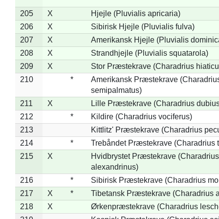
205
X
Hjejle (Pluvialis apricaria)
206
X
Sibirisk Hjejle (Pluvialis fulva)
207
X
Amerikansk Hjejle (Pluvialis dominic
208
X
Strandhjejle (Pluvialis squatarola)
209
X
Stor Præstekrave (Charadrius hiaticu
210
*
Amerikansk Præstekrave (Charadriu
semipalmatus)
211
X
Lille Præstekrave (Charadrius dubius
212
*
Kildire (Charadrius vociferus)
213
Kittlitz' Præstekrave (Charadrius pec
214
*
Trebåndet Præstekrave (Charadrius tr
215
X
Hvidbrystet Præstekrave (Charadrius
alexandrinus)
216
*
Sibirisk Præstekrave (Charadrius mo
217
X
*
Tibetansk Præstekrave (Charadrius at
218
X
Ørkenpræstekrave (Charadrius lesche