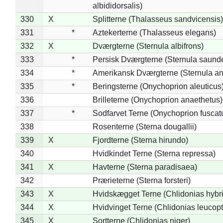
albididorsalis)
330
X
Splitterne (Thalasseus sandvicensis)
331
*
Aztekerterne (Thalasseus elegans)
332
X
Dværgterne (Sternula albifrons)
333
*
Persisk Dværgterne (Sternula saunde
334
*
Amerikansk Dværgterne (Sternula ant
335
*
Beringsterne (Onychoprion aleuticus
336
Brilleterne (Onychoprion anaethetus)
337
*
Sodfarvet Terne (Onychoprion fuscat
338
Rosenterne (Sterna dougallii)
339
X
Fjordterne (Sterna hirundo)
340
Hvidkindet Terne (Sterna repressa)
341
X
Havterne (Sterna paradisaea)
342
Prærieterne (Sterna forsteri)
343
X
Hvidskægget Terne (Chlidonias hybr
344
X
Hvidvinget Terne (Chlidonias leucopt
345
X
Sortterne (Chlidonias niger)