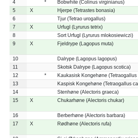
4
*
Bobwhite (Colinus virginianus)
5
X
Hjerpe (Tetrastes bonasia)
6
Tjur (Tetrao urogallus)
7
X
Urfugl (Lyrurus tetrix)
8
Sort Urfugl (Lyrurus mlokosiewiczi)
9
X
Fjeldrype (Lagopus muta)
10
Dalrype (Lagopus lagopus)
11
Skotsk Dalrype (Lagopus scotica)
12
*
Kaukasisk Kongehøne (Tetraogallus 
13
Kaspisk Kongehøne (Tetraogallus ca
14
Stenhøne (Alectoris graeca)
15
X
Chukarhøne (Alectoris chukar)
16
Berberhøne (Alectoris barbara)
17
X
Rødhøne (Alectoris rufa)