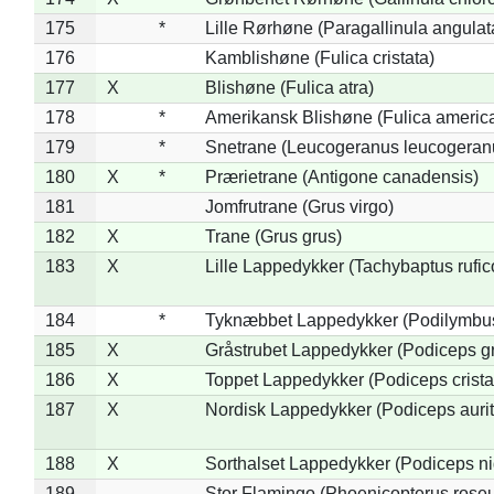
175
*
Lille Rørhøne (Paragallinula angulat
176
Kamblishøne (Fulica cristata)
177
X
Blishøne (Fulica atra)
178
*
Amerikansk Blishøne (Fulica americ
179
*
Snetrane (Leucogeranus leucogeran
180
X
*
Prærietrane (Antigone canadensis)
181
Jomfrutrane (Grus virgo)
182
X
Trane (Grus grus)
183
X
Lille Lappedykker (Tachybaptus rufico
184
*
Tyknæbbet Lappedykker (Podilymbu
185
X
Gråstrubet Lappedykker (Podiceps g
186
X
Toppet Lappedykker (Podiceps crista
187
X
Nordisk Lappedykker (Podiceps aurit
188
X
Sorthalset Lappedykker (Podiceps nig
189
Stor Flamingo (Phoenicopterus rose