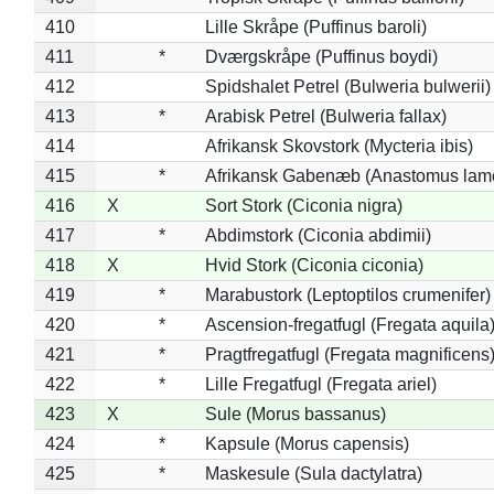
410
Lille Skråpe (Puffinus baroli)
411
*
Dværgskråpe (Puffinus boydi)
412
Spidshalet Petrel (Bulweria bulwerii)
413
*
Arabisk Petrel (Bulweria fallax)
414
Afrikansk Skovstork (Mycteria ibis)
415
*
Afrikansk Gabenæb (Anastomus lame
416
X
Sort Stork (Ciconia nigra)
417
*
Abdimstork (Ciconia abdimii)
418
X
Hvid Stork (Ciconia ciconia)
419
*
Marabustork (Leptoptilos crumenifer)
420
*
Ascension-fregatfugl (Fregata aquila
421
*
Pragtfregatfugl (Fregata magnificens
422
*
Lille Fregatfugl (Fregata ariel)
423
X
Sule (Morus bassanus)
424
*
Kapsule (Morus capensis)
425
*
Maskesule (Sula dactylatra)