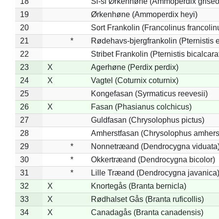
18
Si-si Ørkenhøne (Ammoperdix griseo
19
Ørkenhøne (Ammoperdix heyi)
20
Sort Frankolin (Francolinus francolin
21
*
Rødehavs-bjergfrankolin (Pternistis e
22
Stribet Frankolin (Pternistis bicalcara
23
X
Agerhøne (Perdix perdix)
24
X
Vagtel (Coturnix coturnix)
25
Kongefasan (Syrmaticus reevesii)
26
X
Fasan (Phasianus colchicus)
27
Guldfasan (Chrysolophus pictus)
28
Amherstfasan (Chrysolophus amhers
29
*
Nonnetræand (Dendrocygna viduata
30
*
Okkertræand (Dendrocygna bicolor)
31
*
Lille Træand (Dendrocygna javanica
32
X
Knortegås (Branta bernicla)
33
X
Rødhalset Gås (Branta ruficollis)
34
X
Canadagås (Branta canadensis)