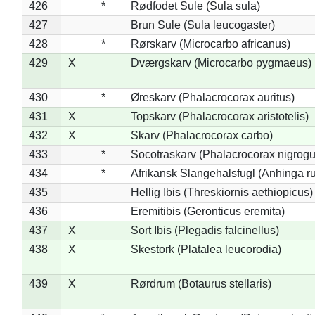
426
*
Rødfodet Sule (Sula sula)
427
Brun Sule (Sula leucogaster)
428
*
Rørskarv (Microcarbo africanus)
429
X
Dværgskarv (Microcarbo pygmaeus)
430
*
Øreskarv (Phalacrocorax auritus)
431
X
Topskarv (Phalacrocorax aristotelis)
432
X
Skarv (Phalacrocorax carbo)
433
*
Socotraskarv (Phalacrocorax nigrogul
434
*
Afrikansk Slangehalsfugl (Anhinga ru
435
Hellig Ibis (Threskiornis aethiopicus)
436
Eremitibis (Geronticus eremita)
437
X
Sort Ibis (Plegadis falcinellus)
438
X
Skestork (Platalea leucorodia)
439
X
Rørdrum (Botaurus stellaris)