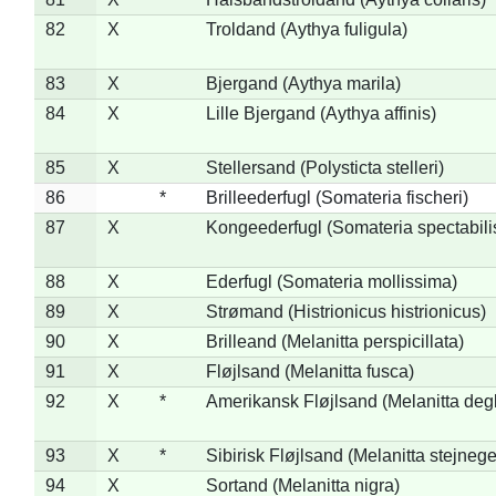
82
X
Troldand (Aythya fuligula)
83
X
Bjergand (Aythya marila)
84
X
Lille Bjergand (Aythya affinis)
85
X
Stellersand (Polysticta stelleri)
86
*
Brilleederfugl (Somateria fischeri)
87
X
Kongeederfugl (Somateria spectabili
88
X
Ederfugl (Somateria mollissima)
89
X
Strømand (Histrionicus histrionicus)
90
X
Brilleand (Melanitta perspicillata)
91
X
Fløjlsand (Melanitta fusca)
92
X
*
Amerikansk Fløjlsand (Melanitta deg
93
X
*
Sibirisk Fløjlsand (Melanitta stejnege
94
X
Sortand (Melanitta nigra)