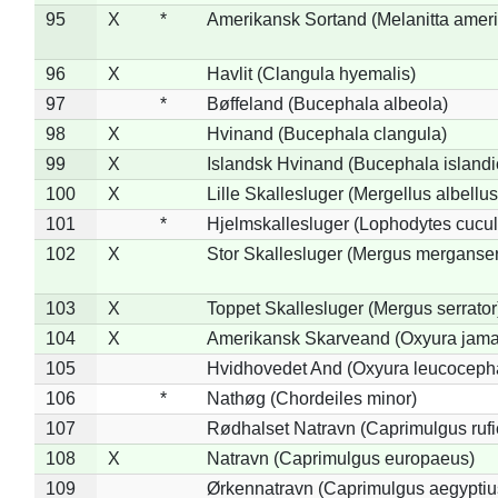
95
X
*
Amerikansk Sortand (Melanitta amer
96
X
Havlit (Clangula hyemalis)
97
*
Bøffeland (Bucephala albeola)
98
X
Hvinand (Bucephala clangula)
99
X
Islandsk Hvinand (Bucephala islandi
100
X
Lille Skallesluger (Mergellus albellus
101
*
Hjelmskallesluger (Lophodytes cucul
102
X
Stor Skallesluger (Mergus merganser
103
X
Toppet Skallesluger (Mergus serrator
104
X
Amerikansk Skarveand (Oxyura jama
105
Hvidhovedet And (Oxyura leucoceph
106
*
Nathøg (Chordeiles minor)
107
Rødhalset Natravn (Caprimulgus rufic
108
X
Natravn (Caprimulgus europaeus)
109
Ørkennatravn (Caprimulgus aegyptiu