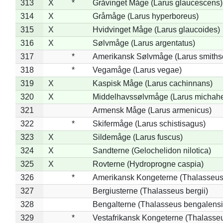
313
X
*
Gråvinget Måge (Larus glaucescens)
314
X
Gråmåge (Larus hyperboreus)
315
X
Hvidvinget Måge (Larus glaucoides)
316
X
Sølvmåge (Larus argentatus)
317
*
Amerikansk Sølvmåge (Larus smiths
318
*
Vegamåge (Larus vegae)
319
X
Kaspisk Måge (Larus cachinnans)
320
X
Middelhavssølvmåge (Larus michahel
321
Armensk Måge (Larus armenicus)
322
*
Skifermåge (Larus schistisagus)
323
X
Sildemåge (Larus fuscus)
324
X
Sandterne (Gelochelidon nilotica)
325
X
Rovterne (Hydroprogne caspia)
326
*
Amerikansk Kongeterne (Thalasseu
327
Bergiusterne (Thalasseus bergii)
328
Bengalterne (Thalasseus bengalensi
329
*
Vestafrikansk Kongeterne (Thalasse