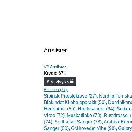
Artslister
VP Artslisten
Kryds: 671
Kronologisk
Blockers (
27
):
Sibirisk Præstekrave (27),
Nordlig Tornska
Blåkindet Kilehaleparakit (50),
Dominikane
Hedepiber (59),
Hættesanger (64),
Sortkro
Vireo (72),
Muskatfinke (73),
Rustdrossel (
(74),
Sorthalset Sanger (78),
Arabisk Erem
Sanger (80),
Gråhovedet Vibe (98),
Gulbry