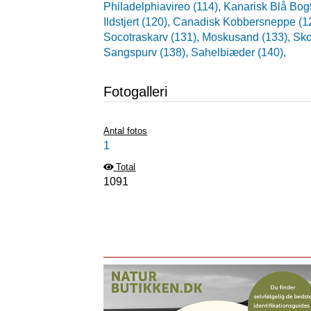
Philadelphiavireo (114),
Kanarisk Blå Bogf
Ildstjert (120),
Canadisk Kobbersneppe (1
Socotraskarv (131),
Moskusand (133),
Sko
Sangspurv (138),
Sahelbiæder (140),
Fotogalleri
Antal fotos
1
Total
1091