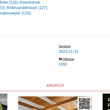
inke (116),
Amerikansk
22),
Brillevanddrossel (127),
rstenssejler (135),
Seneste
2023-11-11
Højeste
1091
ANNONCER