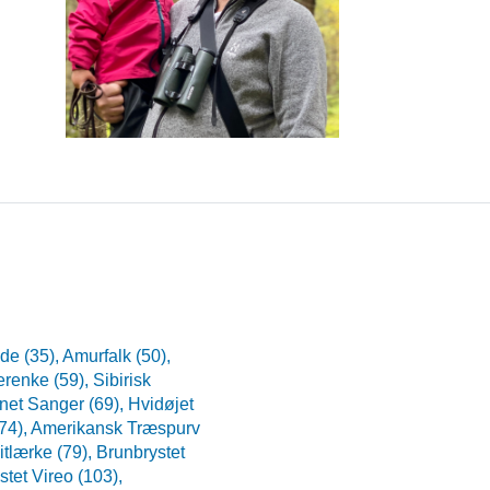
de (35),
Amurfalk (50),
renke (59),
Sibirisk
net Sanger (69),
Hvidøjet
74),
Amerikansk Træspurv
itlærke (79),
Brunbrystet
stet Vireo (103),