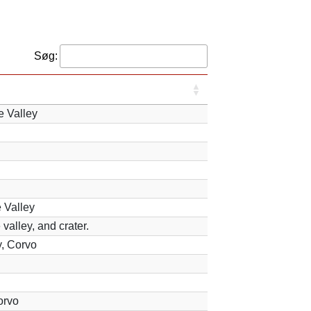
Søg:
e Valley
 Valley
valley, and crater.
y, Corvo
orvo