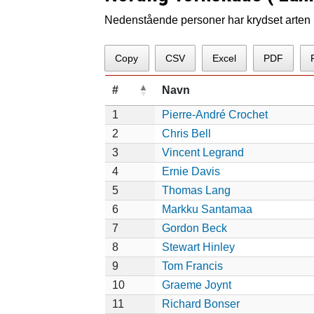
Nedenstående personer har krydset arten p
Copy
CSV
Excel
PDF
#
Navn
1
Pierre-André Crochet
2
Chris Bell
3
Vincent Legrand
4
Ernie Davis
5
Thomas Lang
6
Markku Santamaa
7
Gordon Beck
8
Stewart Hinley
9
Tom Francis
10
Graeme Joynt
11
Richard Bonser