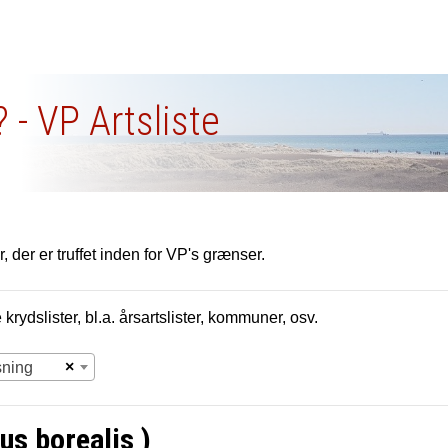
 - VP Artsliste
, der er truffet inden for VP's grænser.
krydslister, bl.a. årsartslister, kommuner, osv.
×
sning
us borealis )