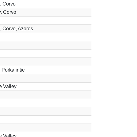
, Corvo
y, Corvo
, Corvo, Azores
 Porkalintie
e Valley
e Valley