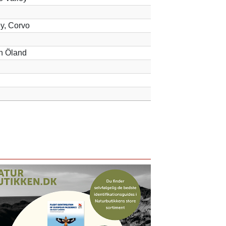
y, Corvo
n Öland