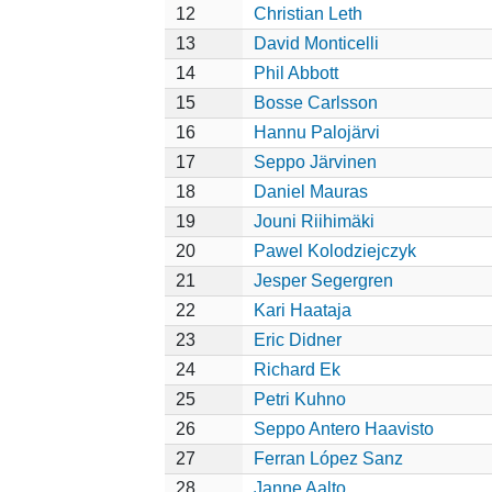
12
Christian Leth
13
David Monticelli
14
Phil Abbott
15
Bosse Carlsson
16
Hannu Palojärvi
17
Seppo Järvinen
18
Daniel Mauras
19
Jouni Riihimäki
20
Pawel Kolodziejczyk
21
Jesper Segergren
22
Kari Haataja
23
Eric Didner
24
Richard Ek
25
Petri Kuhno
26
Seppo Antero Haavisto
27
Ferran López Sanz
28
Janne Aalto