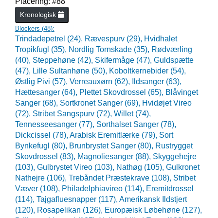
Placering: #88
Kronologisk
Blockers (
48
):
Trindadepetrel (24),
Rævespurv (29),
Hvidhalet
Tropikfugl (35),
Nordlig Tornskade (35),
Rødværling
(40),
Steppehøne (42),
Skifermåge (47),
Guldspætte
(47),
Lille Sultanhøne (50),
Koboltkernebider (54),
Østlig Pivi (57),
Verreauxørn (62),
Ildsanger (63),
Hættesanger (64),
Plettet Skovdrossel (65),
Blåvinget
Sanger (68),
Sortkronet Sanger (69),
Hvidøjet Vireo
(72),
Stribet Sangspurv (72),
Willet (74),
Tennesseesanger (77),
Sorthalset Sanger (78),
Dickcissel (78),
Arabisk Eremitlærke (79),
Sort
Bynkefugl (80),
Brunbrystet Sanger (80),
Rustrygget
Skovdrossel (83),
Magnoliesanger (88),
Skyggehejre
(103),
Gulbrystet Vireo (103),
Nathøg (105),
Gulkronet
Nathejre (106),
Trebåndet Præstekrave (108),
Stribet
Væver (108),
Philadelphiavireo (114),
Eremitdrossel
(114),
Tajgafluesnapper (117),
Amerikansk Ildstjert
(120),
Rosapelikan (126),
Europæisk Løbehøne (127),