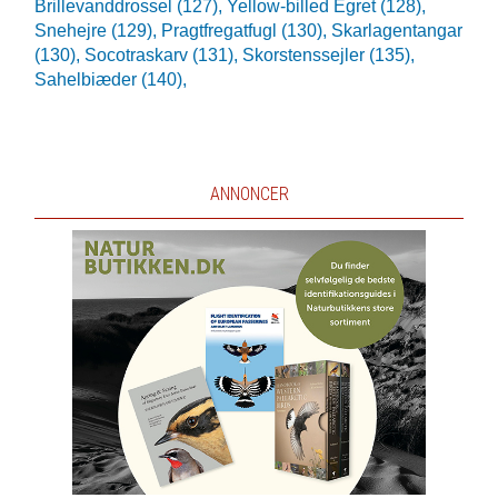
Brillevanddrossel (127),
Yellow-billed Egret (128),
Snehejre (129),
Pragtfregatfugl (130),
Skarlagentangar
(130),
Socotraskarv (131),
Skorstenssejler (135),
Sahelbiæder (140),
ANNONCER