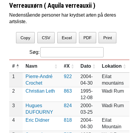
Verreauxørn ( Aquila verreauxii )
Nedenstående personer har krydset arten på deres
artsliste.
Copy
CSV
Excel
PDF
Print
Søg:
#
Navn
#X
Dato
Lokation
1
Pierre-André
922
2004-
Eilat
Crochet
04-30
mountains
2
Christian Leth
863
1995-
Wadi Rum
12-08
3
Hugues
824
2000-
Wadi Rum
DUFOURNY
03-25
4
Eric Didner
818
2004-
Eilat
04-30
Mountain