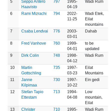
5
Seppo Antero
797
1995-
Wadi Rum
Haavisto
04-19
6
Rami Mizrachi
794
2022-
Wadi Etek,
11-25
Eilat
mountains
7
Csaba Lendvai
776
2003-
Dahab
03-01
8
Fred Vanhove
760
1999-
to be
04-01
updated
9
Dirk Colin
748
1998-
Wadi Rum
04-12
10
Martin
735
1997-
Eilat
Gottschling
03-23
Mountains
11
Janne
730
1997-
Ein gedi
Kilpimaa
10-22
12
Stefan Tapio
713
1994-
Low
Ettestam
04-08
mountain,
Eilat
13
Christer
710
1995-
Wadi Rum