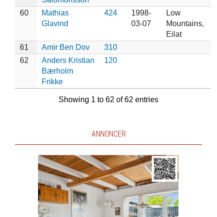
60
Mathias
424
1998-
Low
Glavind
03-07
Mountains,
Eilat
61
Amir Ben Dov
310
62
Anders Kristian
120
Bærholm
Frikke
Showing 1 to 62 of 62 entries
ANNONCER