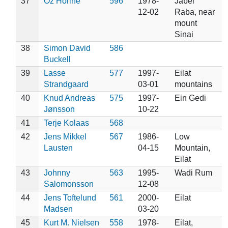
37
Oz Horine
596
1978-
Jabel
12-02
Raba, near
mount
Sinai
38
Simon David
586
Buckell
39
Lasse
577
1997-
Eilat
Strandgaard
03-01
mountains
40
Knud Andreas
575
1997-
Ein Gedi
Jønsson
10-22
41
Terje Kolaas
568
42
Jens Mikkel
567
1986-
Low
Lausten
04-15
Mountain,
Eilat
43
Johnny
563
1995-
Wadi Rum
Salomonsson
12-08
44
Jens Toftelund
561
2000-
Eilat
Madsen
03-20
45
Kurt M. Nielsen
558
1978-
Eilat,