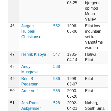
03-25
bjergene
op mod
Moon
Valley
46
Jørgen
552
1996-
Eilat low
Hulbæk
03-06
mountain
Christiansen
set fra
Vandtårns
wadien
47
Henrik Kisbye
547
1985-
Hativa,
04-14
Eilat
48
Andy
538
Musgrove
49
Bent B
536
1998-
Eilat
Pedersen
03-07
50
Arne Volf
535
2000-
Eilat
03-20
51
Jan-Rune
528
2002-
Nabaq,
Asbjørnsen
04-21
South Sinai