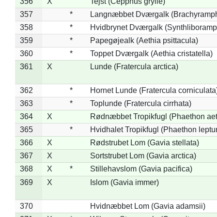
356
X
Tejst (Cepphus grylle)
357
*
Langnæbbet Dværgalk (Brachyramph
358
*
Hvidbrynet Dværgalk (Synthliboramp
359
*
Papegøjealk (Aethia psittacula)
360
*
Toppet Dværgalk (Aethia cristatella)
361
X
Lunde (Fratercula arctica)
362
*
Hornet Lunde (Fratercula corniculata
363
*
Toplunde (Fratercula cirrhata)
364
X
Rødnæbbet Tropikfugl (Phaethon ae
365
*
Hvidhalet Tropikfugl (Phaethon leptu
366
X
Rødstrubet Lom (Gavia stellata)
367
X
Sortstrubet Lom (Gavia arctica)
368
X
*
Stillehavslom (Gavia pacifica)
369
X
Islom (Gavia immer)
370
Hvidnæbbet Lom (Gavia adamsii)