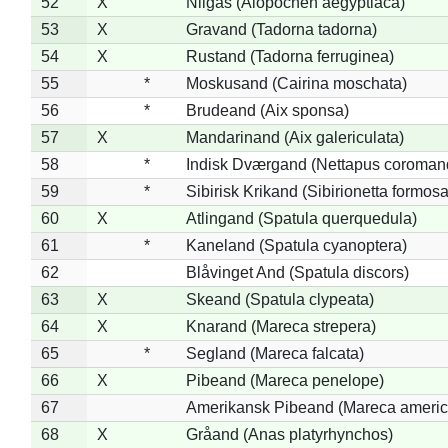
52
X
Nilgås (Alopochen aegyptiaca)
53
X
Gravand (Tadorna tadorna)
54
X
Rustand (Tadorna ferruginea)
55
*
Moskusand (Cairina moschata)
56
*
Brudeand (Aix sponsa)
57
X
Mandarinand (Aix galericulata)
58
*
Indisk Dværgand (Nettapus coroman
59
*
Sibirisk Krikand (Sibirionetta formosa
60
X
Atlingand (Spatula querquedula)
61
*
Kaneland (Spatula cyanoptera)
62
Blåvinget And (Spatula discors)
63
X
Skeand (Spatula clypeata)
64
X
Knarand (Mareca strepera)
65
*
Segland (Mareca falcata)
66
X
Pibeand (Mareca penelope)
67
Amerikansk Pibeand (Mareca americ
68
X
Gråand (Anas platyrhynchos)