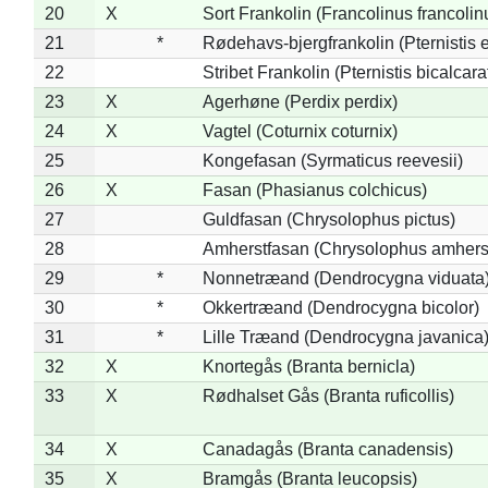
20
X
Sort Frankolin (Francolinus francolin
21
*
Rødehavs-bjergfrankolin (Pternistis e
22
Stribet Frankolin (Pternistis bicalcara
23
X
Agerhøne (Perdix perdix)
24
X
Vagtel (Coturnix coturnix)
25
Kongefasan (Syrmaticus reevesii)
26
X
Fasan (Phasianus colchicus)
27
Guldfasan (Chrysolophus pictus)
28
Amherstfasan (Chrysolophus amhers
29
*
Nonnetræand (Dendrocygna viduata
30
*
Okkertræand (Dendrocygna bicolor)
31
*
Lille Træand (Dendrocygna javanica
32
X
Knortegås (Branta bernicla)
33
X
Rødhalset Gås (Branta ruficollis)
34
X
Canadagås (Branta canadensis)
35
X
Bramgås (Branta leucopsis)