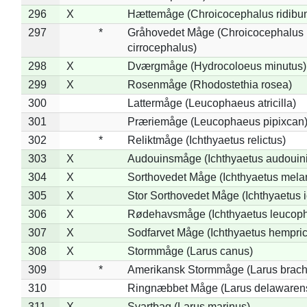
296
X
Hættemåge (Chroicocephalus ridibu
297
*
Gråhovedet Måge (Chroicocephalus
cirrocephalus)
298
X
Dværgmåge (Hydrocoloeus minutus)
299
X
Rosenmåge (Rhodostethia rosea)
300
Lattermåge (Leucophaeus atricilla)
301
Præriemåge (Leucophaeus pipixcan
302
*
Reliktmåge (Ichthyaetus relictus)
303
X
Audouinsmåge (Ichthyaetus audouini
304
X
Sorthovedet Måge (Ichthyaetus mela
305
X
Stor Sorthovedet Måge (Ichthyaetus 
306
X
Rødehavsmåge (Ichthyaetus leucop
307
X
Sodfarvet Måge (Ichthyaetus hempric
308
X
Stormmåge (Larus canus)
309
*
Amerikansk Stormmåge (Larus brach
310
Ringnæbbet Måge (Larus delawarens
311
X
Svartbag (Larus marinus)