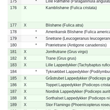
175
*
Lille Rørhøne (Paragallinula angulat
176
X
Kamblishøne (Fulica cristata)
177
X
Blishøne (Fulica atra)
178
*
Amerikansk Blishøne (Fulica americ
179
*
Snetrane (Leucogeranus leucogeran
180
*
Prærietrane (Antigone canadensis)
181
X
Jomfrutrane (Grus virgo)
182
X
Trane (Grus grus)
183
X
Lille Lappedykker (Tachybaptus rufico
184
*
Tyknæbbet Lappedykker (Podilymbu
185
X
Gråstrubet Lappedykker (Podiceps g
186
X
Toppet Lappedykker (Podiceps crista
187
X
Nordisk Lappedykker (Podiceps aurit
188
X
Sorthalset Lappedykker (Podiceps nig
189
X
Stor Flamingo (Phoenicopterus rose