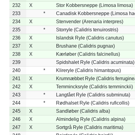
232
X
Stor Kobbersneppe (Limosa limosa)
233
*
Canadisk Kobbersneppe (Limosa ha
234
X
Stenvender (Arenaria interpres)
235
*
Storryle (Calidris tenuirostris)
236
X
Islandsk Ryle (Calidris canutus)
237
X
Brushane (Calidris pugnax)
238
X
Kærløber (Calidris falcinellus)
239
Spidshalet Ryle (Calidris acuminata)
240
*
Klireryle (Calidris himantopus)
241
X
Krumnæbbet Ryle (Calidris ferrugine
242
X
Temmincksryle (Calidris temminckii)
243
*
Langtået Ryle (Calidris subminuta)
244
*
Rødhalset Ryle (Calidris ruficollis)
245
X
Sandløber (Calidris alba)
246
X
Almindelig Ryle (Calidris alpina)
247
X
Sortgrå Ryle (Calidris maritima)