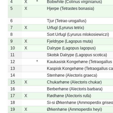
4
X
*
Bobwhite (Colinus virginianus)
5
X
Hjerpe (Tetrastes bonasia)
6
Tjur (Tetrao urogallus)
7
X
Urfugl (Lyrurus tetrix)
8
Sort Urfugl (Lyrurus mlokosiewiczi)
9
X
Fjeldrype (Lagopus muta)
10
X
Dalrype (Lagopus lagopus)
11
Skotsk Dalrype (Lagopus scotica)
12
*
Kaukasisk Kongehøne (Tetraogallus 
13
Kaspisk Kongehøne (Tetraogallus ca
14
Stenhøne (Alectoris graeca)
15
X
Chukarhøne (Alectoris chukar)
16
Berberhøne (Alectoris barbara)
17
X
Rødhøne (Alectoris rufa)
18
Si-si Ørkenhøne (Ammoperdix griseo
19
X
Ørkenhøne (Ammoperdix heyi)