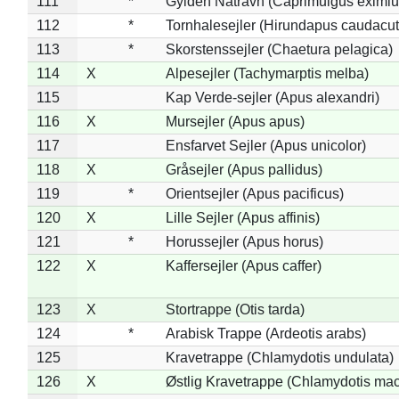
111
*
Gylden Natravn (Caprimulgus eximiu
112
*
Tornhalesejler (Hirundapus caudacut
113
*
Skorstenssejler (Chaetura pelagica)
114
X
Alpesejler (Tachymarptis melba)
115
Kap Verde-sejler (Apus alexandri)
116
X
Mursejler (Apus apus)
117
Ensfarvet Sejler (Apus unicolor)
118
X
Gråsejler (Apus pallidus)
119
*
Orientsejler (Apus pacificus)
120
X
Lille Sejler (Apus affinis)
121
*
Horussejler (Apus horus)
122
X
Kaffersejler (Apus caffer)
123
X
Stortrappe (Otis tarda)
124
*
Arabisk Trappe (Ardeotis arabs)
125
Kravetrappe (Chlamydotis undulata)
126
X
Østlig Kravetrappe (Chlamydotis mac