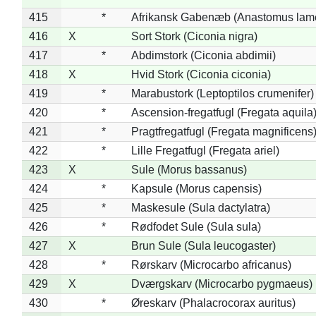
415
*
Afrikansk Gabenæb (Anastomus lame
416
X
Sort Stork (Ciconia nigra)
417
*
Abdimstork (Ciconia abdimii)
418
X
Hvid Stork (Ciconia ciconia)
419
*
Marabustork (Leptoptilos crumenifer)
420
*
Ascension-fregatfugl (Fregata aquila
421
*
Pragtfregatfugl (Fregata magnificens
422
*
Lille Fregatfugl (Fregata ariel)
423
X
Sule (Morus bassanus)
424
*
Kapsule (Morus capensis)
425
*
Maskesule (Sula dactylatra)
426
*
Rødfodet Sule (Sula sula)
427
X
Brun Sule (Sula leucogaster)
428
*
Rørskarv (Microcarbo africanus)
429
X
Dværgskarv (Microcarbo pygmaeus)
430
*
Øreskarv (Phalacrocorax auritus)