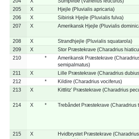
204
X
Sumpvibe (Vanellus leucurus)
205
X
Hjejle (Pluvialis apricaria)
206
X
Sibirisk Hjejle (Pluvialis fulva)
207
X
Amerikansk Hjejle (Pluvialis dominic
208
X
Strandhjejle (Pluvialis squatarola)
209
X
Stor Præstekrave (Charadrius hiaticu
210
*
Amerikansk Præstekrave (Charadriu
semipalmatus)
211
X
Lille Præstekrave (Charadrius dubius
212
*
Kildire (Charadrius vociferus)
213
X
Kittlitz' Præstekrave (Charadrius pec
214
X
*
Trebåndet Præstekrave (Charadrius tr
215
X
Hvidbrystet Præstekrave (Charadrius