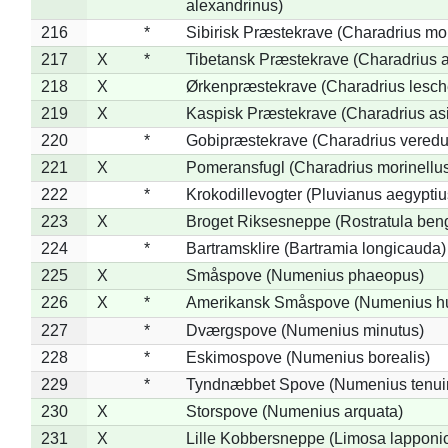
alexandrinus)
216
*
Sibirisk Præstekrave (Charadrius mo
217
X
*
Tibetansk Præstekrave (Charadrius at
218
X
Ørkenpræstekrave (Charadrius lesche
219
X
Kaspisk Præstekrave (Charadrius asi
220
*
Gobipræstekrave (Charadrius veredu
221
X
Pomeransfugl (Charadrius morinellu
222
*
Krokodillevogter (Pluvianus aegyptiu
223
X
Broget Riksesneppe (Rostratula ben
224
*
Bartramsklire (Bartramia longicauda)
225
X
Småspove (Numenius phaeopus)
226
X
*
Amerikansk Småspove (Numenius h
227
*
Dværgspove (Numenius minutus)
228
*
Eskimospove (Numenius borealis)
229
*
Tyndnæbbet Spove (Numenius tenuiro
230
X
Storspove (Numenius arquata)
231
X
Lille Kobbersneppe (Limosa lapponi