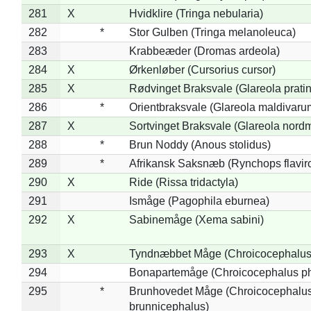
281
X
Hvidklire (Tringa nebularia)
282
*
Stor Gulben (Tringa melanoleuca)
283
Krabbeæder (Dromas ardeola)
284
X
Ørkenløber (Cursorius cursor)
285
X
Rødvinget Braksvale (Glareola pratin
286
*
Orientbraksvale (Glareola maldivaru
287
X
Sortvinget Braksvale (Glareola nord
288
*
Brun Noddy (Anous stolidus)
289
*
Afrikansk Saksnæb (Rynchops flaviro
290
X
Ride (Rissa tridactyla)
291
Ismåge (Pagophila eburnea)
292
X
Sabinemåge (Xema sabini)
293
X
Tyndnæbbet Måge (Chroicocephalus
294
Bonapartemåge (Chroicocephalus ph
295
*
Brunhovedet Måge (Chroicocephalu
brunnicephalus)