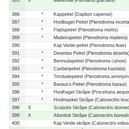
385
X
Mallemuk (Fulmarus glacialis)
386
*
Kappetrel (Daption capense)
387
*
Hvidbuget Petrel (Pterodroma incerta
388
*
Fløjlspetrel (Pterodroma mollis)
389
*
Madeirapetrel (Pterodroma madeira)
390
Kap Verde-petrel (Pterodroma feae)
391
*
Desertas Petrel (Pterodroma deserta
392
*
Bermudapetrel (Pterodroma cahow)
393
*
Cariberpetrel (Pterodroma hasitata)
394
*
Trindadepetrel (Pterodroma arminjon
395
*
Baraus's Petrel (Pterodroma baraui)
396
*
Hvidhaget Skråpe (Procellaria aequin
397
*
Hvidmasket Skråpe (Calonectris leu
398
X
Scopolis Skråpe (Calonectris diome
399
X
Atlantisk Skråpe (Calonectris boreali
400
Kap Verde-skråpe (Calonectris edwar