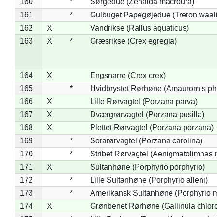
160
*
Sørgedue (Zenaida macroura)
161
*
Gulbuget Papegøjedue (Treron waali
162
X
Vandrikse (Rallus aquaticus)
163
X
*
Græsrikse (Crex egregia)
164
X
Engsnarre (Crex crex)
165
*
Hvidbrystet Rørhøne (Amaurornis ph
166
X
Lille Rørvagtel (Porzana parva)
167
X
Dværgrørvagtel (Porzana pusilla)
168
X
Plettet Rørvagtel (Porzana porzana)
169
*
Sorarørvagtel (Porzana carolina)
170
*
Stribet Rørvagtel (Aenigmatolimnas 
171
X
Sultanhøne (Porphyrio porphyrio)
172
*
Lille Sultanhøne (Porphyrio alleni)
173
*
Amerikansk Sultanhøne (Porphyrio m
174
X
Grønbenet Rørhøne (Gallinula chlor