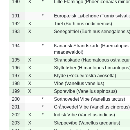
190
X
*
Lille Flamingo (Phoeniconaias minor
191
*
Europæisk Løbehøne (Turnix sylvati
192
X
Triel (Burhinus oedicnemus)
193
X
Senegaltriel (Burhinus senegalensis
194
*
Kanarisk Strandskade (Haematopus
meadewaldoi)
195
X
Strandskade (Haematopus ostralegu
196
X
Stylteløber (Himantopus himantopus
197
X
Klyde (Recurvirostra avosetta)
198
X
Vibe (Vanellus vanellus)
199
X
Sporevibe (Vanellus spinosus)
200
*
Sorthovedet Vibe (Vanellus tectus)
201
*
Gråhovedet Vibe (Vanellus cinereus)
202
X
*
Indisk Vibe (Vanellus indicus)
203
X
Steppevibe (Vanellus gregarius)