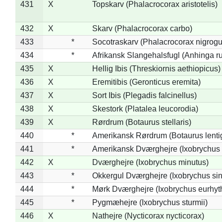
431
X
Topskarv (Phalacrocorax aristotelis)
432
X
Skarv (Phalacrocorax carbo)
433
*
Socotraskarv (Phalacrocorax nigrogul
434
*
Afrikansk Slangehalsfugl (Anhinga ru
435
X
Hellig Ibis (Threskiornis aethiopicus)
436
X
Eremitibis (Geronticus eremita)
437
X
Sort Ibis (Plegadis falcinellus)
438
X
Skestork (Platalea leucorodia)
439
X
Rørdrum (Botaurus stellaris)
440
*
Amerikansk Rørdrum (Botaurus lenti
441
*
Amerikansk Dværghejre (Ixobrychus e
442
X
Dværghejre (Ixobrychus minutus)
443
*
Okkergul Dværghejre (Ixobrychus sin
444
*
Mørk Dværghejre (Ixobrychus eurhy
445
*
Pygmæhejre (Ixobrychus sturmii)
446
X
Nathejre (Nycticorax nycticorax)