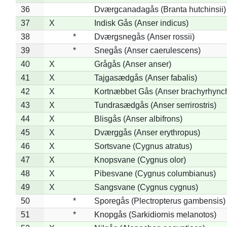
36
Dværgcanadagås (Branta hutchinsii)
37
X
Indisk Gås (Anser indicus)
38
*
Dværgsnegås (Anser rossii)
39
*
Snegås (Anser caerulescens)
40
X
Grågås (Anser anser)
41
X
Tajgasædgås (Anser fabalis)
42
X
Kortnæbbet Gås (Anser brachyrhync
43
X
Tundrasædgås (Anser serrirostris)
44
X
Blisgås (Anser albifrons)
45
X
Dværggås (Anser erythropus)
46
X
Sortsvane (Cygnus atratus)
47
X
Knopsvane (Cygnus olor)
48
X
Pibesvane (Cygnus columbianus)
49
X
Sangsvane (Cygnus cygnus)
50
*
Sporegås (Plectropterus gambensis)
51
*
Knopgås (Sarkidiornis melanotos)