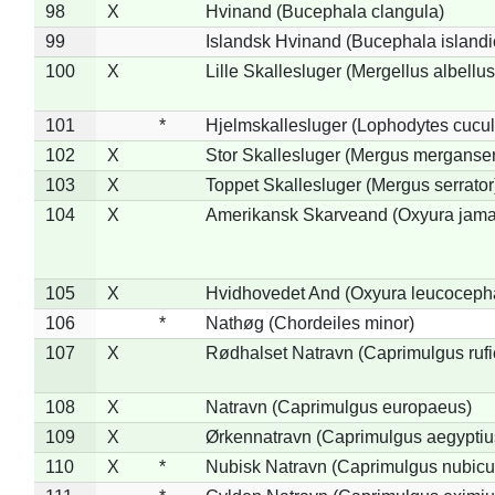
98
X
Hvinand (Bucephala clangula)
99
Islandsk Hvinand (Bucephala islandi
100
X
Lille Skallesluger (Mergellus albellus
101
*
Hjelmskallesluger (Lophodytes cucul
102
X
Stor Skallesluger (Mergus merganser
103
X
Toppet Skallesluger (Mergus serrator
104
X
Amerikansk Skarveand (Oxyura jama
105
X
Hvidhovedet And (Oxyura leucoceph
106
*
Nathøg (Chordeiles minor)
107
X
Rødhalset Natravn (Caprimulgus rufic
108
X
Natravn (Caprimulgus europaeus)
109
X
Ørkennatravn (Caprimulgus aegyptiu
110
X
*
Nubisk Natravn (Caprimulgus nubicu