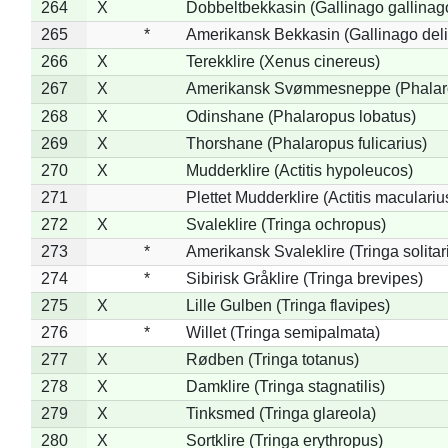
264
X
Dobbeltbekkasin (Gallinago gallinag
265
*
Amerikansk Bekkasin (Gallinago deli
266
X
Terekklire (Xenus cinereus)
267
X
Amerikansk Svømmesneppe (Phalarop
268
X
Odinshane (Phalaropus lobatus)
269
X
Thorshane (Phalaropus fulicarius)
270
X
Mudderklire (Actitis hypoleucos)
271
Plettet Mudderklire (Actitis maculariu
272
X
Svaleklire (Tringa ochropus)
273
*
Amerikansk Svaleklire (Tringa solitar
274
*
Sibirisk Gråklire (Tringa brevipes)
275
X
Lille Gulben (Tringa flavipes)
276
*
Willet (Tringa semipalmata)
277
X
Rødben (Tringa totanus)
278
X
Damklire (Tringa stagnatilis)
279
X
Tinksmed (Tringa glareola)
280
X
Sortklire (Tringa erythropus)