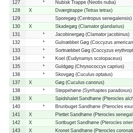
127
*
Nubisk Trappe (Neotis nuba)
128
X
Dværgtrappe (Tetrax tetrax)
129
Sporegøg (Centropus senegalensis)
130
X
Skadegøg (Clamator glandarius)
131
*
Jacobinergøg (Clamator jacobinus)
132
*
Gulnæbbet Gøg (Coccyzus american
133
*
Sortnæbbet Gøg (Coccyzus erythrop
134
*
Koel (Eudynamys scolopaceus)
135
*
Guldgøg (Chrysococcyx caprius)
136
*
Skovgøg (Cuculus optatus)
137
X
Gøg (Cuculus canorus)
138
*
Steppehøne (Syrrhaptes paradoxus)
139
X
Spidshalet Sandhøne (Pterocles alch
140
*
Brunbuget Sandhøne (Pterocles exus
141
X
Plettet Sandhøne (Pterocles senegal
142
X
Sortbuget Sandhøne (Pterocles orient
143
X
Kronet Sandhøne (Pterocles coronat