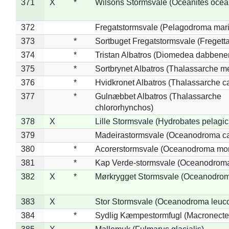
371
X
*
Wilsons Stormsvale (Oceanites ocea
372
Fregatstormsvale (Pelagodroma mar
373
*
Sortbuget Fregatstormsvale (Fregetta
374
*
Tristan Albatros (Diomedea dabbene
375
*
Sortbrynet Albatros (Thalassarche m
376
*
Hvidkronet Albatros (Thalassarche c
377
*
Gulnæbbet Albatros (Thalassarche
chlororhynchos)
378
X
Lille Stormsvale (Hydrobates pelagic
379
Madeirastormsvale (Oceanodroma ca
380
*
Acorerstormsvale (Oceanodroma mon
381
*
Kap Verde-stormsvale (Oceanodroma
382
X
*
Mørkrygget Stormsvale (Oceanodrom
383
X
Stor Stormsvale (Oceanodroma leuc
384
*
Sydlig Kæmpestormfugl (Macronecte