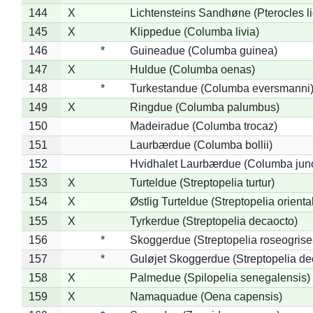
144
X
Lichtensteins Sandhøne (Pterocles lic
145
X
Klippedue (Columba livia)
146
*
Guineadue (Columba guinea)
147
X
Huldue (Columba oenas)
148
*
Turkestandue (Columba eversmanni
149
X
Ringdue (Columba palumbus)
150
Madeiradue (Columba trocaz)
151
Laurbærdue (Columba bollii)
152
Hvidhalet Laurbærdue (Columba jun
153
X
Turteldue (Streptopelia turtur)
154
X
Østlig Turteldue (Streptopelia oriental
155
X
Tyrkerdue (Streptopelia decaocto)
156
*
Skoggerdue (Streptopelia roseogrise
157
*
Guløjet Skoggerdue (Streptopelia de
158
X
Palmedue (Spilopelia senegalensis)
159
X
Namaquadue (Oena capensis)