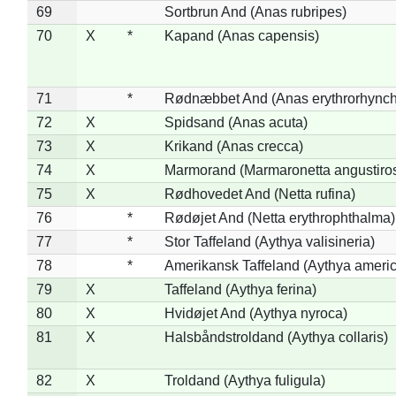
69
Sortbrun And (Anas rubripes)
70
X
*
Kapand (Anas capensis)
71
*
Rødnæbbet And (Anas erythrorhynch
72
X
Spidsand (Anas acuta)
73
X
Krikand (Anas crecca)
74
X
Marmorand (Marmaronetta angustirost
75
X
Rødhovedet And (Netta rufina)
76
*
Rødøjet And (Netta erythrophthalma)
77
*
Stor Taffeland (Aythya valisineria)
78
*
Amerikansk Taffeland (Aythya ameri
79
X
Taffeland (Aythya ferina)
80
X
Hvidøjet And (Aythya nyroca)
81
X
Halsbåndstroldand (Aythya collaris)
82
X
Troldand (Aythya fuligula)