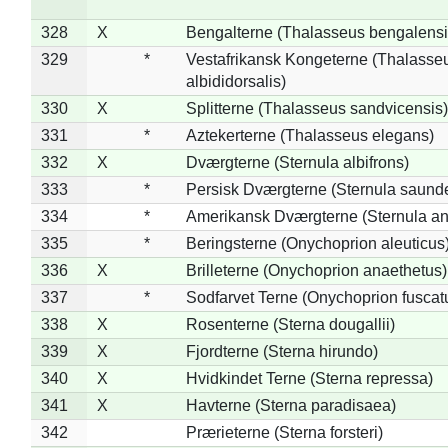
328
X
Bengalterne (Thalasseus bengalensi
329
*
Vestafrikansk Kongeterne (Thalasse
albididorsalis)
330
X
Splitterne (Thalasseus sandvicensis)
331
*
Aztekerterne (Thalasseus elegans)
332
X
Dværgterne (Sternula albifrons)
333
*
Persisk Dværgterne (Sternula saunde
334
*
Amerikansk Dværgterne (Sternula ant
335
*
Beringsterne (Onychoprion aleuticus
336
X
Brilleterne (Onychoprion anaethetus)
337
*
Sodfarvet Terne (Onychoprion fuscat
338
X
Rosenterne (Sterna dougallii)
339
X
Fjordterne (Sterna hirundo)
340
X
Hvidkindet Terne (Sterna repressa)
341
X
Havterne (Sterna paradisaea)
342
Prærieterne (Sterna forsteri)