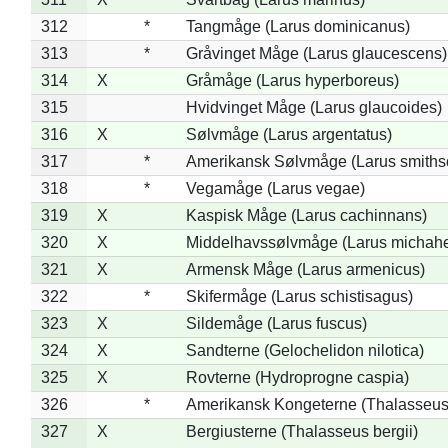
312
*
Tangmåge (Larus dominicanus)
313
*
Gråvinget Måge (Larus glaucescens)
314
X
Gråmåge (Larus hyperboreus)
315
Hvidvinget Måge (Larus glaucoides)
316
X
Sølvmåge (Larus argentatus)
317
*
Amerikansk Sølvmåge (Larus smiths
318
*
Vegamåge (Larus vegae)
319
X
Kaspisk Måge (Larus cachinnans)
320
X
Middelhavssølvmåge (Larus michahel
321
X
Armensk Måge (Larus armenicus)
322
*
Skifermåge (Larus schistisagus)
323
X
Sildemåge (Larus fuscus)
324
X
Sandterne (Gelochelidon nilotica)
325
X
Rovterne (Hydroprogne caspia)
326
*
Amerikansk Kongeterne (Thalasseu
327
X
Bergiusterne (Thalasseus bergii)