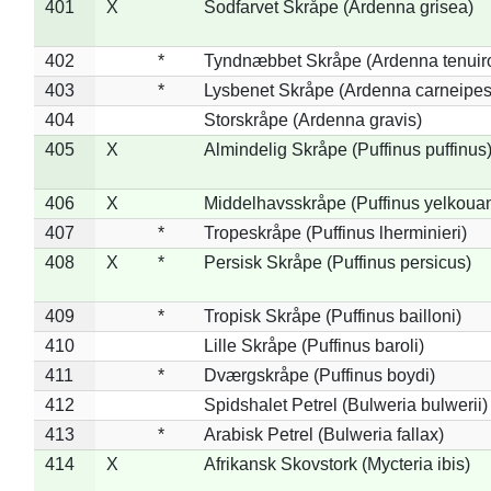
401
X
Sodfarvet Skråpe (Ardenna grisea)
402
*
Tyndnæbbet Skråpe (Ardenna tenuiro
403
*
Lysbenet Skråpe (Ardenna carneipes
404
Storskråpe (Ardenna gravis)
405
X
Almindelig Skråpe (Puffinus puffinus
406
X
Middelhavsskråpe (Puffinus yelkoua
407
*
Tropeskråpe (Puffinus lherminieri)
408
X
*
Persisk Skråpe (Puffinus persicus)
409
*
Tropisk Skråpe (Puffinus bailloni)
410
Lille Skråpe (Puffinus baroli)
411
*
Dværgskråpe (Puffinus boydi)
412
Spidshalet Petrel (Bulweria bulwerii)
413
*
Arabisk Petrel (Bulweria fallax)
414
X
Afrikansk Skovstork (Mycteria ibis)