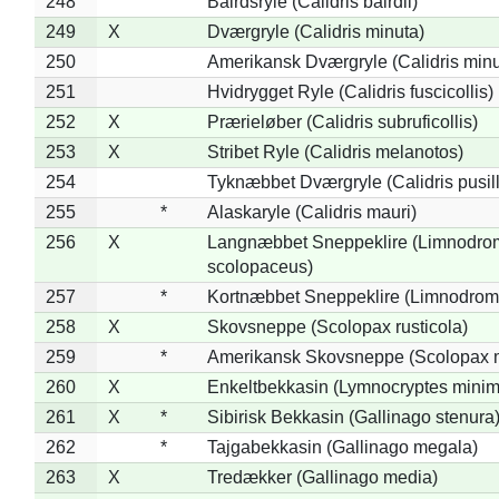
248
Bairdsryle (Calidris bairdii)
249
X
Dværgryle (Calidris minuta)
250
Amerikansk Dværgryle (Calidris minut
251
Hvidrygget Ryle (Calidris fuscicollis)
252
X
Prærieløber (Calidris subruficollis)
253
X
Stribet Ryle (Calidris melanotos)
254
Tyknæbbet Dværgryle (Calidris pusil
255
*
Alaskaryle (Calidris mauri)
256
X
Langnæbbet Sneppeklire (Limnodro
scolopaceus)
257
*
Kortnæbbet Sneppeklire (Limnodrom
258
X
Skovsneppe (Scolopax rusticola)
259
*
Amerikansk Skovsneppe (Scolopax m
260
X
Enkeltbekkasin (Lymnocryptes minim
261
X
*
Sibirisk Bekkasin (Gallinago stenura
262
*
Tajgabekkasin (Gallinago megala)
263
X
Tredækker (Gallinago media)