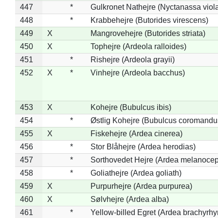
447
*
Gulkronet Nathejre (Nyctanassa viol
448
*
Krabbehejre (Butorides virescens)
449
X
Mangrovehejre (Butorides striata)
450
X
Tophejre (Ardeola ralloides)
451
*
Rishejre (Ardeola grayii)
452
X
*
Vinhejre (Ardeola bacchus)
453
X
Kohejre (Bubulcus ibis)
454
*
Østlig Kohejre (Bubulcus coromandu
455
X
Fiskehejre (Ardea cinerea)
456
*
Stor Blåhejre (Ardea herodias)
457
*
Sorthovedet Hejre (Ardea melanocep
458
*
Goliathejre (Ardea goliath)
459
X
Purpurhejre (Ardea purpurea)
460
X
Sølvhejre (Ardea alba)
461
*
Yellow-billed Egret (Ardea brachyrh