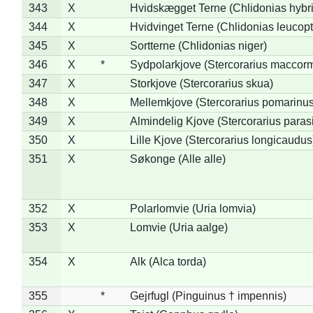
343
X
Hvidskægget Terne (Chlidonias hybr
344
X
Hvidvinget Terne (Chlidonias leucopt
345
X
Sortterne (Chlidonias niger)
346
X
*
Sydpolarkjove (Stercorarius maccorm
347
X
Storkjove (Stercorarius skua)
348
X
Mellemkjove (Stercorarius pomarinus
349
X
Almindelig Kjove (Stercorarius parasi
350
X
Lille Kjove (Stercorarius longicaudus
351
X
Søkonge (Alle alle)
352
X
Polarlomvie (Uria lomvia)
353
X
Lomvie (Uria aalge)
354
X
Alk (Alca torda)
355
*
Gejrfugl (Pinguinus † impennis)