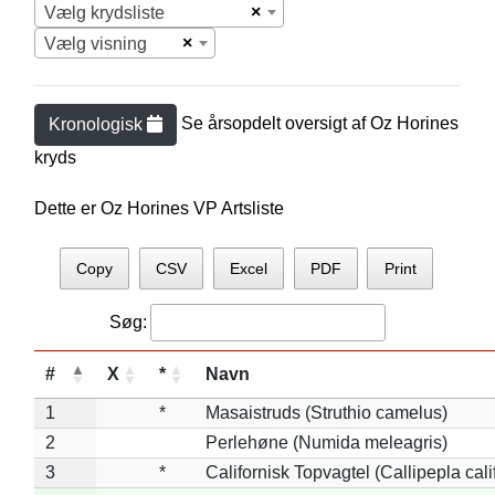
×
Vælg krydsliste
×
Vælg visning
Se årsopdelt oversigt af
Oz Horine
s
Kronologisk
kryds
Dette er Oz Horines VP Artsliste
Copy
CSV
Excel
PDF
Print
Søg:
#
X
*
Navn
1
*
Masaistruds (Struthio camelus)
2
Perlehøne (Numida meleagris)
3
*
Californisk Topvagtel (Callipepla cali