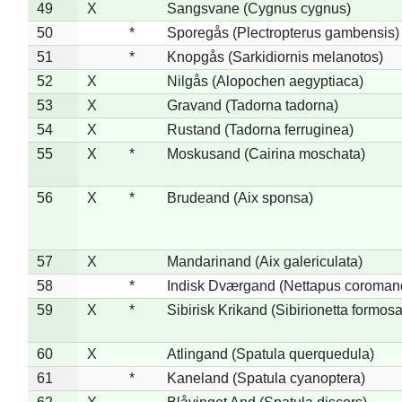
49
X
Sangsvane (Cygnus cygnus)
50
*
Sporegås (Plectropterus gambensis)
51
*
Knopgås (Sarkidiornis melanotos)
52
X
Nilgås (Alopochen aegyptiaca)
53
X
Gravand (Tadorna tadorna)
54
X
Rustand (Tadorna ferruginea)
55
X
*
Moskusand (Cairina moschata)
56
X
*
Brudeand (Aix sponsa)
57
X
Mandarinand (Aix galericulata)
58
*
Indisk Dværgand (Nettapus coroman
59
X
*
Sibirisk Krikand (Sibirionetta formosa
60
X
Atlingand (Spatula querquedula)
61
*
Kaneland (Spatula cyanoptera)