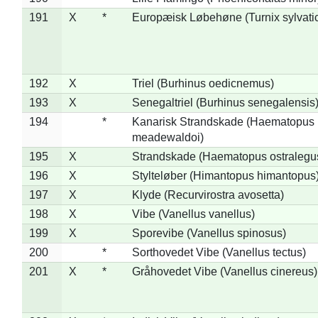
191
X
*
Europæisk Løbehøne (Turnix sylvati
192
X
Triel (Burhinus oedicnemus)
193
X
Senegaltriel (Burhinus senegalensis
194
*
Kanarisk Strandskade (Haematopus
meadewaldoi)
195
X
Strandskade (Haematopus ostralegu
196
X
Stylteløber (Himantopus himantopus
197
X
Klyde (Recurvirostra avosetta)
198
X
Vibe (Vanellus vanellus)
199
X
Sporevibe (Vanellus spinosus)
200
*
Sorthovedet Vibe (Vanellus tectus)
201
X
*
Gråhovedet Vibe (Vanellus cinereus)