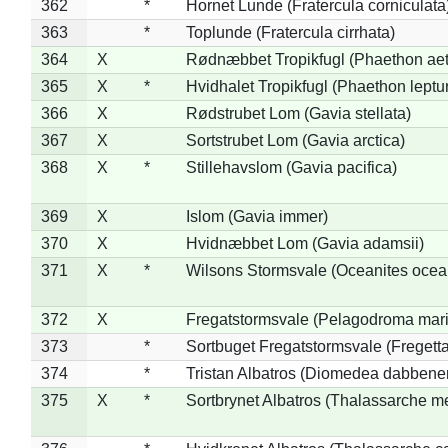
362
*
Hornet Lunde (Fratercula corniculata
363
*
Toplunde (Fratercula cirrhata)
364
X
Rødnæbbet Tropikfugl (Phaethon ae
365
X
*
Hvidhalet Tropikfugl (Phaethon leptu
366
X
Rødstrubet Lom (Gavia stellata)
367
X
Sortstrubet Lom (Gavia arctica)
368
X
*
Stillehavslom (Gavia pacifica)
369
X
Islom (Gavia immer)
370
X
Hvidnæbbet Lom (Gavia adamsii)
371
X
*
Wilsons Stormsvale (Oceanites ocea
372
X
Fregatstormsvale (Pelagodroma mar
373
*
Sortbuget Fregatstormsvale (Fregetta
374
*
Tristan Albatros (Diomedea dabbene
375
X
*
Sortbrynet Albatros (Thalassarche m