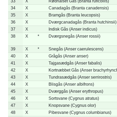
33
X
Rødhalset Gås (Branta ruficollis)
34
X
Canadagås (Branta canadensis)
35
X
Bramgås (Branta leucopsis)
36
X
Dværgcanadagås (Branta hutchinsii)
37
X
Indisk Gås (Anser indicus)
38
X
*
Dværgsnegås (Anser rossii)
39
X
*
Snegås (Anser caerulescens)
40
X
Grågås (Anser anser)
41
X
Tajgasædgås (Anser fabalis)
42
X
Kortnæbbet Gås (Anser brachyrhync
43
X
Tundrasædgås (Anser serrirostris)
44
X
Blisgås (Anser albifrons)
45
X
Dværggås (Anser erythropus)
46
X
Sortsvane (Cygnus atratus)
47
X
Knopsvane (Cygnus olor)
48
X
Pibesvane (Cygnus columbianus)