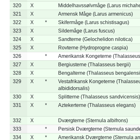
320
X
Middelhavssølvmåge (Larus michahel
321
X
Armensk Måge (Larus armenicus)
322
X
*
Skifermåge (Larus schistisagus)
323
X
Sildemåge (Larus fuscus)
324
X
Sandterne (Gelochelidon nilotica)
325
X
Rovterne (Hydroprogne caspia)
326
*
Amerikansk Kongeterne (Thalasseu
327
X
Bergiusterne (Thalasseus bergii)
328
X
Bengalterne (Thalasseus bengalensi
329
X
*
Vestafrikansk Kongeterne (Thalasse
albididorsalis)
330
X
Splitterne (Thalasseus sandvicensis)
331
X
*
Aztekerterne (Thalasseus elegans)
332
X
Dværgterne (Sternula albifrons)
333
*
Persisk Dværgterne (Sternula saunde
334
X
*
Amerikansk Dværgterne (Sternula ant