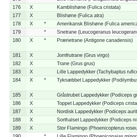
176
X
Kamblishøne (Fulica cristata)
177
X
Blishøne (Fulica atra)
178
X
*
Amerikansk Blishøne (Fulica americ
179
*
Snetrane (Leucogeranus leucogeran
180
X
*
Prærietrane (Antigone canadensis)
181
X
Jomfrutrane (Grus virgo)
182
X
Trane (Grus grus)
183
X
Lille Lappedykker (Tachybaptus rufico
184
X
*
Tyknæbbet Lappedykker (Podilymbu
185
X
Gråstrubet Lappedykker (Podiceps g
186
X
Toppet Lappedykker (Podiceps crista
187
X
Nordisk Lappedykker (Podiceps aurit
188
X
Sorthalset Lappedykker (Podiceps nig
189
X
Stor Flamingo (Phoenicopterus rose
190
*
Lille Flamingo (Phoeniconaias minor