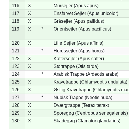
116
X
Mursejler (Apus apus)
117
X
Ensfarvet Sejler (Apus unicolor)
118
X
Gråsejler (Apus pallidus)
119
X
*
Orientsejler (Apus pacificus)
120
X
Lille Sejler (Apus affinis)
121
*
Horussejler (Apus horus)
122
X
Kaffersejler (Apus caffer)
123
X
Stortrappe (Otis tarda)
124
*
Arabisk Trappe (Ardeotis arabs)
125
X
Kravetrappe (Chlamydotis undulata)
126
X
Østlig Kravetrappe (Chlamydotis mac
127
*
Nubisk Trappe (Neotis nuba)
128
X
Dværgtrappe (Tetrax tetrax)
129
X
Sporegøg (Centropus senegalensis)
130
X
Skadegøg (Clamator glandarius)