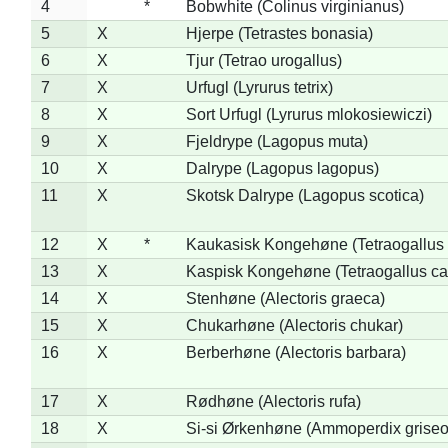
4
*
Bobwhite (Colinus virginianus)
5
X
Hjerpe (Tetrastes bonasia)
6
X
Tjur (Tetrao urogallus)
7
X
Urfugl (Lyrurus tetrix)
8
X
Sort Urfugl (Lyrurus mlokosiewiczi)
9
X
Fjeldrype (Lagopus muta)
10
X
Dalrype (Lagopus lagopus)
11
X
Skotsk Dalrype (Lagopus scotica)
12
X
*
Kaukasisk Kongehøne (Tetraogallus 
13
X
Kaspisk Kongehøne (Tetraogallus ca
14
X
Stenhøne (Alectoris graeca)
15
X
Chukarhøne (Alectoris chukar)
16
X
Berberhøne (Alectoris barbara)
17
X
Rødhøne (Alectoris rufa)
18
X
Si-si Ørkenhøne (Ammoperdix griseo