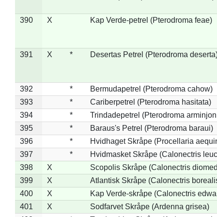
390
X
Kap Verde-petrel (Pterodroma feae)
391
X
*
Desertas Petrel (Pterodroma deserta
392
*
Bermudapetrel (Pterodroma cahow)
393
*
Cariberpetrel (Pterodroma hasitata)
394
*
Trindadepetrel (Pterodroma arminjon
395
*
Baraus's Petrel (Pterodroma baraui)
396
*
Hvidhaget Skråpe (Procellaria aequin
397
*
Hvidmasket Skråpe (Calonectris leu
398
X
Scopolis Skråpe (Calonectris diome
399
X
Atlantisk Skråpe (Calonectris boreali
400
X
Kap Verde-skråpe (Calonectris edwar
401
X
Sodfarvet Skråpe (Ardenna grisea)