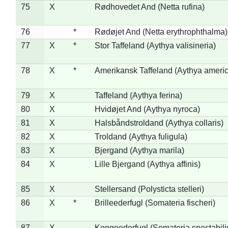
75
X
Rødhovedet And (Netta rufina)
76
*
Rødøjet And (Netta erythrophthalma)
77
X
*
Stor Taffeland (Aythya valisineria)
78
X
*
Amerikansk Taffeland (Aythya ameri
79
X
Taffeland (Aythya ferina)
80
X
Hvidøjet And (Aythya nyroca)
81
X
Halsbåndstroldand (Aythya collaris)
82
X
Troldand (Aythya fuligula)
83
X
Bjergand (Aythya marila)
84
X
Lille Bjergand (Aythya affinis)
85
X
Stellersand (Polysticta stelleri)
86
X
*
Brilleederfugl (Somateria fischeri)
87
X
Kongeederfugl (Somateria spectabili