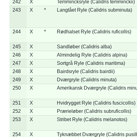
242
X
Temmincksryle (Calidris temminckii)
243
X
*
Langtået Ryle (Calidris subminuta)
244
X
*
Rødhalset Ryle (Calidris ruficollis)
245
X
Sandløber (Calidris alba)
246
X
Almindelig Ryle (Calidris alpina)
247
X
Sortgrå Ryle (Calidris maritima)
248
X
Bairdsryle (Calidris bairdii)
249
X
Dværgryle (Calidris minuta)
250
X
Amerikansk Dværgryle (Calidris minut
251
X
Hvidrygget Ryle (Calidris fuscicollis)
252
X
Prærieløber (Calidris subruficollis)
253
X
Stribet Ryle (Calidris melanotos)
254
X
Tyknæbbet Dværgryle (Calidris pusil