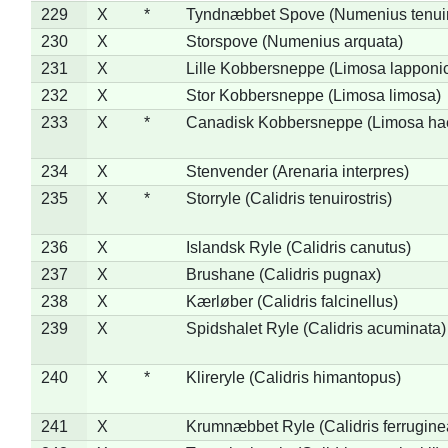
229
X
*
Tyndnæbbet Spove (Numenius tenuiro
230
X
Storspove (Numenius arquata)
231
X
Lille Kobbersneppe (Limosa lapponi
232
X
Stor Kobbersneppe (Limosa limosa)
233
X
*
Canadisk Kobbersneppe (Limosa ha
234
X
Stenvender (Arenaria interpres)
235
X
*
Storryle (Calidris tenuirostris)
236
X
Islandsk Ryle (Calidris canutus)
237
X
Brushane (Calidris pugnax)
238
X
Kærløber (Calidris falcinellus)
239
X
Spidshalet Ryle (Calidris acuminata)
240
X
*
Klireryle (Calidris himantopus)
241
X
Krumnæbbet Ryle (Calidris ferrugine