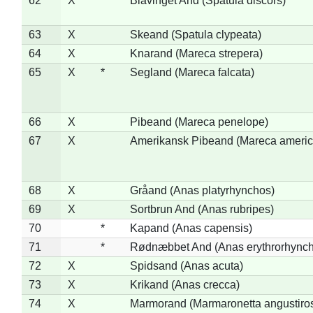
62
X
Blåvinget And (Spatula discors)
63
X
Skeand (Spatula clypeata)
64
X
Knarand (Mareca strepera)
65
X
*
Segland (Mareca falcata)
66
X
Pibeand (Mareca penelope)
67
X
Amerikansk Pibeand (Mareca americ
68
X
Gråand (Anas platyrhynchos)
69
X
Sortbrun And (Anas rubripes)
70
*
Kapand (Anas capensis)
71
*
Rødnæbbet And (Anas erythrorhynch
72
X
Spidsand (Anas acuta)
73
X
Krikand (Anas crecca)
74
X
Marmorand (Marmaronetta angustirost