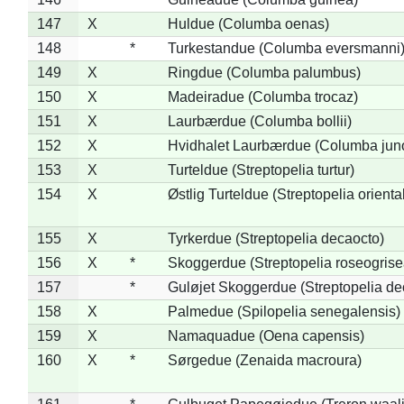
147
X
Huldue (Columba oenas)
148
*
Turkestandue (Columba eversmanni
149
X
Ringdue (Columba palumbus)
150
X
Madeiradue (Columba trocaz)
151
X
Laurbærdue (Columba bollii)
152
X
Hvidhalet Laurbærdue (Columba jun
153
X
Turteldue (Streptopelia turtur)
154
X
Østlig Turteldue (Streptopelia oriental
155
X
Tyrkerdue (Streptopelia decaocto)
156
X
*
Skoggerdue (Streptopelia roseogrise
157
*
Guløjet Skoggerdue (Streptopelia de
158
X
Palmedue (Spilopelia senegalensis)
159
X
Namaquadue (Oena capensis)
160
X
*
Sørgedue (Zenaida macroura)