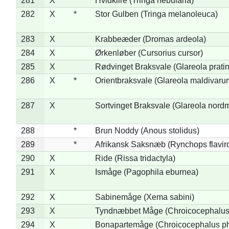
281
X
Hvidklire (Tringa nebularia)
282
X
*
Stor Gulben (Tringa melanoleuca)
283
X
Krabbeæder (Dromas ardeola)
284
X
Ørkenløber (Cursorius cursor)
285
X
Rødvinget Braksvale (Glareola pratin
286
X
*
Orientbraksvale (Glareola maldivaru
287
X
Sortvinget Braksvale (Glareola nord
288
*
Brun Noddy (Anous stolidus)
289
*
Afrikansk Saksnæb (Rynchops flaviro
290
X
Ride (Rissa tridactyla)
291
X
Ismåge (Pagophila eburnea)
292
X
Sabinemåge (Xema sabini)
293
X
Tyndnæbbet Måge (Chroicocephalus
294
X
Bonapartemåge (Chroicocephalus ph