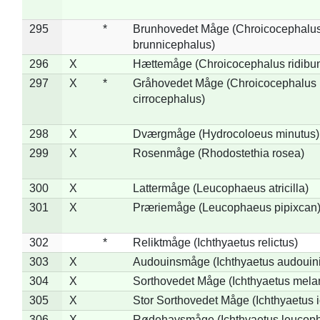
295
*
Brunhovedet Måge (Chroicocephalu
brunnicephalus)
296
X
Hættemåge (Chroicocephalus ridibu
297
X
*
Gråhovedet Måge (Chroicocephalus
cirrocephalus)
298
X
Dværgmåge (Hydrocoloeus minutus)
299
X
Rosenmåge (Rhodostethia rosea)
300
X
Lattermåge (Leucophaeus atricilla)
301
X
Præriemåge (Leucophaeus pipixcan
302
*
Reliktmåge (Ichthyaetus relictus)
303
X
Audouinsmåge (Ichthyaetus audouini
304
X
Sorthovedet Måge (Ichthyaetus mela
305
X
Stor Sorthovedet Måge (Ichthyaetus 
306
X
Rødehavsmåge (Ichthyaetus leucop