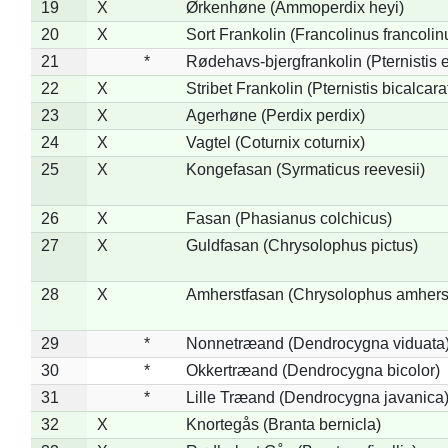
19
X
Ørkenhøne (Ammoperdix heyi)
20
X
Sort Frankolin (Francolinus francolin
21
*
Rødehavs-bjergfrankolin (Pternistis e
22
X
Stribet Frankolin (Pternistis bicalcara
23
X
Agerhøne (Perdix perdix)
24
X
Vagtel (Coturnix coturnix)
25
X
Kongefasan (Syrmaticus reevesii)
26
X
Fasan (Phasianus colchicus)
27
X
Guldfasan (Chrysolophus pictus)
28
X
Amherstfasan (Chrysolophus amhers
29
*
Nonnetræand (Dendrocygna viduata
30
*
Okkertræand (Dendrocygna bicolor)
31
*
Lille Træand (Dendrocygna javanica
32
X
Knortegås (Branta bernicla)