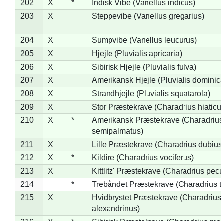
202
X
*
Indisk Vibe (Vanellus indicus)
203
X
Steppevibe (Vanellus gregarius)
204
X
Sumpvibe (Vanellus leucurus)
205
X
Hjejle (Pluvialis apricaria)
206
X
Sibirisk Hjejle (Pluvialis fulva)
207
X
Amerikansk Hjejle (Pluvialis dominic
208
X
Strandhjejle (Pluvialis squatarola)
209
X
Stor Præstekrave (Charadrius hiaticu
210
X
*
Amerikansk Præstekrave (Charadriu
semipalmatus)
211
X
Lille Præstekrave (Charadrius dubius
212
X
*
Kildire (Charadrius vociferus)
213
X
Kittlitz' Præstekrave (Charadrius pec
214
*
Trebåndet Præstekrave (Charadrius tr
215
X
Hvidbrystet Præstekrave (Charadrius
alexandrinus)