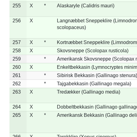
255
X
*
Alaskaryle (Calidris mauri)
256
X
Langnæbbet Sneppeklire (Limnodro
scolopaceus)
257
X
*
Kortnæbbet Sneppeklire (Limnodrom
258
X
Skovsneppe (Scolopax rusticola)
259
*
Amerikansk Skovsneppe (Scolopax m
260
X
Enkeltbekkasin (Lymnocryptes minim
261
*
Sibirisk Bekkasin (Gallinago stenura
262
*
Tajgabekkasin (Gallinago megala)
263
X
Tredækker (Gallinago media)
264
X
Dobbeltbekkasin (Gallinago gallinag
265
X
*
Amerikansk Bekkasin (Gallinago deli
266
X
Terekklire (Xenus cinereus)