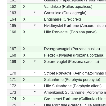
161
*
Gulbuget Papegøjedue (Treron waali
162
X
Vandrikse (Rallus aquaticus)
163
*
Græsrikse (Crex egregia)
164
X
Engsnarre (Crex crex)
165
*
Hvidbrystet Rørhøne (Amaurornis ph
166
X
Lille Rørvagtel (Porzana parva)
167
X
Dværgrørvagtel (Porzana pusilla)
168
X
Plettet Rørvagtel (Porzana porzana)
169
X
*
Sorarørvagtel (Porzana carolina)
170
*
Stribet Rørvagtel (Aenigmatolimnas 
171
X
Sultanhøne (Porphyrio porphyrio)
172
*
Lille Sultanhøne (Porphyrio alleni)
173
*
Amerikansk Sultanhøne (Porphyrio m
174
X
Grønbenet Rørhøne (Gallinula chlor
175
*
Lille Rørhøne (Paragallinula angulat