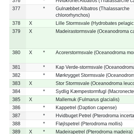
376
*
Hvidkronet Albatros (Thalassarche c
377
*
Gulnæbbet Albatros (Thalassarche
chlororhynchos)
378
X
Lille Stormsvale (Hydrobates pelagic
379
X
Madeirastormsvale (Oceanodroma ca
380
X
*
Acorerstormsvale (Oceanodroma mon
381
*
Kap Verde-stormsvale (Oceanodroma
382
*
Mørkrygget Stormsvale (Oceanodrom
383
X
Stor Stormsvale (Oceanodroma leuc
384
*
Sydlig Kæmpestormfugl (Macronecte
385
X
Mallemuk (Fulmarus glacialis)
386
*
Kappetrel (Daption capense)
387
*
Hvidbuget Petrel (Pterodroma incerta
388
*
Fløjlspetrel (Pterodroma mollis)
389
X
*
Madeirapetrel (Pterodroma madeira)