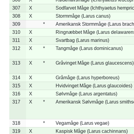
307
X
Sodfarvet Måge (Ichthyaetus hempric
308
X
Stormmåge (Larus canus)
309
*
Amerikansk Stormmåge (Larus brach
310
X
Ringnæbbet Måge (Larus delawarens
311
X
Svartbag (Larus marinus)
312
X
*
Tangmåge (Larus dominicanus)
313
X
*
Gråvinget Måge (Larus glaucescens)
314
X
Gråmåge (Larus hyperboreus)
315
X
Hvidvinget Måge (Larus glaucoides)
316
X
Sølvmåge (Larus argentatus)
317
X
*
Amerikansk Sølvmåge (Larus smiths
318
*
Vegamåge (Larus vegae)
319
X
Kaspisk Måge (Larus cachinnans)