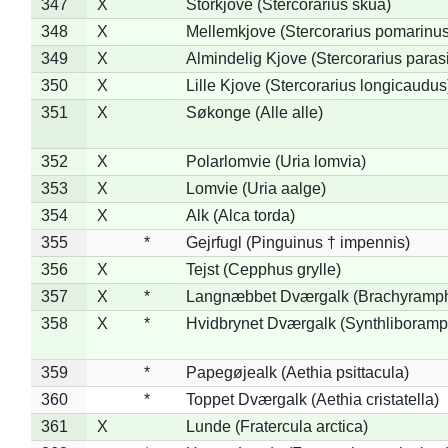
347
X
Storkjove (Stercorarius skua)
348
X
Mellemkjove (Stercorarius pomarinus
349
X
Almindelig Kjove (Stercorarius parasi
350
X
Lille Kjove (Stercorarius longicaudus
351
X
Søkonge (Alle alle)
352
X
Polarlomvie (Uria lomvia)
353
X
Lomvie (Uria aalge)
354
X
Alk (Alca torda)
355
*
Gejrfugl (Pinguinus † impennis)
356
X
Tejst (Cepphus grylle)
357
X
*
Langnæbbet Dværgalk (Brachyramph
358
X
*
Hvidbrynet Dværgalk (Synthliboramp
359
*
Papegøjealk (Aethia psittacula)
360
*
Toppet Dværgalk (Aethia cristatella)
361
X
Lunde (Fratercula arctica)