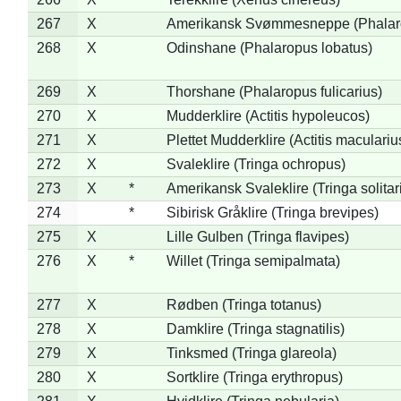
267
X
Amerikansk Svømmesneppe (Phalarop
268
X
Odinshane (Phalaropus lobatus)
269
X
Thorshane (Phalaropus fulicarius)
270
X
Mudderklire (Actitis hypoleucos)
271
X
Plettet Mudderklire (Actitis maculariu
272
X
Svaleklire (Tringa ochropus)
273
X
*
Amerikansk Svaleklire (Tringa solitar
274
*
Sibirisk Gråklire (Tringa brevipes)
275
X
Lille Gulben (Tringa flavipes)
276
X
*
Willet (Tringa semipalmata)
277
X
Rødben (Tringa totanus)
278
X
Damklire (Tringa stagnatilis)
279
X
Tinksmed (Tringa glareola)
280
X
Sortklire (Tringa erythropus)