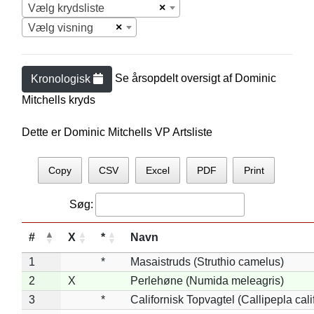
×
Vælg krydsliste
×
Vælg visning
Se årsopdelt oversigt af
Dominic
Kronologisk
Mitchell
s kryds
Dette er Dominic Mitchells VP Artsliste
Copy
CSV
Excel
PDF
Print
Søg:
#
X
*
Navn
1
*
Masaistruds (Struthio camelus)
2
X
Perlehøne (Numida meleagris)
3
*
Californisk Topvagtel (Callipepla cali