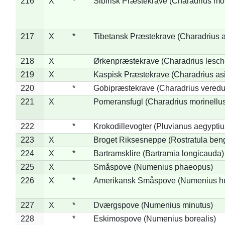
216
X
*
Sibirisk Præstekrave (Charadrius mo
217
X
*
Tibetansk Præstekrave (Charadrius at
218
X
Ørkenpræstekrave (Charadrius lesche
219
X
Kaspisk Præstekrave (Charadrius asi
220
*
Gobipræstekrave (Charadrius veredu
221
X
Pomeransfugl (Charadrius morinellu
222
*
Krokodillevogter (Pluvianus aegyptiu
223
X
Broget Riksesneppe (Rostratula ben
224
X
*
Bartramsklire (Bartramia longicauda)
225
X
Småspove (Numenius phaeopus)
226
X
*
Amerikansk Småspove (Numenius h
227
X
*
Dværgspove (Numenius minutus)
228
*
Eskimospove (Numenius borealis)