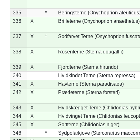
335
*
Beringsterne (Onychoprion aleuticus
336
X
Brilleterne (Onychoprion anaethetus)
337
X
*
Sodfarvet Terne (Onychoprion fuscat
338
X
Rosenterne (Sterna dougallii)
339
X
Fjordterne (Sterna hirundo)
340
Hvidkindet Terne (Sterna repressa)
341
X
Havterne (Sterna paradisaea)
342
X
Prærieterne (Sterna forsteri)
343
X
Hvidskægget Terne (Chlidonias hybr
344
X
Hvidvinget Terne (Chlidonias leucopt
345
X
Sortterne (Chlidonias niger)
346
*
Sydpolarkjove (Stercorarius maccorm