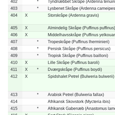
402
*
Tyndnæbbet Skråpe (Ardenna tenuiro
403
*
Lysbenet Skråpe (Ardenna carneipes
404
X
Storskråpe (Ardenna gravis)
405
X
Almindelig Skråpe (Puffinus puffinus
406
X
Middelhavsskråpe (Puffinus yelkoua
407
*
Tropeskråpe (Puffinus lherminieri)
408
*
Persisk Skråpe (Puffinus persicus)
409
*
Tropisk Skråpe (Puffinus bailloni)
410
X
Lille Skråpe (Puffinus baroli)
411
X
*
Dværgskråpe (Puffinus boydi)
412
X
Spidshalet Petrel (Bulweria bulwerii)
413
*
Arabisk Petrel (Bulweria fallax)
414
Afrikansk Skovstork (Mycteria ibis)
415
*
Afrikansk Gabenæb (Anastomus lame