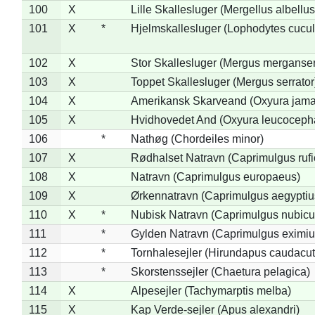
100
X
Lille Skallesluger (Mergellus albellus
101
X
*
Hjelmskallesluger (Lophodytes cucul
102
X
Stor Skallesluger (Mergus merganser
103
X
Toppet Skallesluger (Mergus serrator
104
X
Amerikansk Skarveand (Oxyura jama
105
X
Hvidhovedet And (Oxyura leucoceph
106
*
Nathøg (Chordeiles minor)
107
X
Rødhalset Natravn (Caprimulgus rufic
108
X
Natravn (Caprimulgus europaeus)
109
X
Ørkennatravn (Caprimulgus aegyptiu
110
X
*
Nubisk Natravn (Caprimulgus nubicu
111
*
Gylden Natravn (Caprimulgus eximiu
112
*
Tornhalesejler (Hirundapus caudacut
113
*
Skorstenssejler (Chaetura pelagica)
114
X
Alpesejler (Tachymarptis melba)
115
X
Kap Verde-sejler (Apus alexandri)