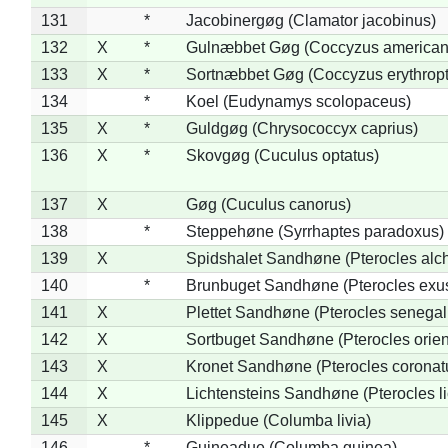
131
*
Jacobinergøg (Clamator jacobinus)
132
X
*
Gulnæbbet Gøg (Coccyzus american
133
X
*
Sortnæbbet Gøg (Coccyzus erythrop
134
*
Koel (Eudynamys scolopaceus)
135
X
*
Guldgøg (Chrysococcyx caprius)
136
X
*
Skovgøg (Cuculus optatus)
137
X
Gøg (Cuculus canorus)
138
*
Steppehøne (Syrrhaptes paradoxus)
139
X
Spidshalet Sandhøne (Pterocles alch
140
*
Brunbuget Sandhøne (Pterocles exus
141
X
Plettet Sandhøne (Pterocles senegal
142
X
Sortbuget Sandhøne (Pterocles orient
143
X
Kronet Sandhøne (Pterocles coronat
144
X
Lichtensteins Sandhøne (Pterocles lic
145
X
Klippedue (Columba livia)
146
*
Guineadue (Columba guinea)