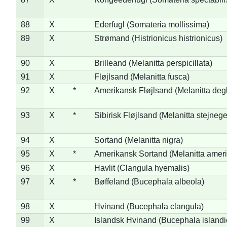
88
X
Ederfugl (Somateria mollissima)
89
X
Strømand (Histrionicus histrionicus)
90
X
Brilleand (Melanitta perspicillata)
91
X
Fløjlsand (Melanitta fusca)
92
X
*
Amerikansk Fløjlsand (Melanitta deg
93
X
*
Sibirisk Fløjlsand (Melanitta stejnege
94
X
Sortand (Melanitta nigra)
95
X
*
Amerikansk Sortand (Melanitta amer
96
X
Havlit (Clangula hyemalis)
97
X
*
Bøffeland (Bucephala albeola)
98
X
Hvinand (Bucephala clangula)
99
X
Islandsk Hvinand (Bucephala islandi