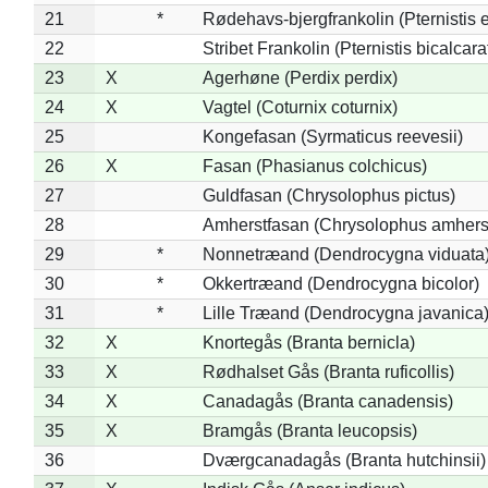
21
*
Rødehavs-bjergfrankolin (Pternistis e
22
Stribet Frankolin (Pternistis bicalcara
23
X
Agerhøne (Perdix perdix)
24
X
Vagtel (Coturnix coturnix)
25
Kongefasan (Syrmaticus reevesii)
26
X
Fasan (Phasianus colchicus)
27
Guldfasan (Chrysolophus pictus)
28
Amherstfasan (Chrysolophus amhers
29
*
Nonnetræand (Dendrocygna viduata
30
*
Okkertræand (Dendrocygna bicolor)
31
*
Lille Træand (Dendrocygna javanica
32
X
Knortegås (Branta bernicla)
33
X
Rødhalset Gås (Branta ruficollis)
34
X
Canadagås (Branta canadensis)
35
X
Bramgås (Branta leucopsis)
36
Dværgcanadagås (Branta hutchinsii)