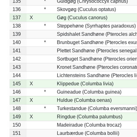
135
*
Guldgøg (Chrysococcyx caprius)
136
*
Skovgøg (Cuculus optatus)
137
X
Gøg (Cuculus canorus)
138
*
Steppehøne (Syrrhaptes paradoxus)
139
Spidshalet Sandhøne (Pterocles alch
140
*
Brunbuget Sandhøne (Pterocles exus
141
Plettet Sandhøne (Pterocles senegal
142
Sortbuget Sandhøne (Pterocles orient
143
Kronet Sandhøne (Pterocles coronat
144
Lichtensteins Sandhøne (Pterocles lic
145
X
Klippedue (Columba livia)
146
*
Guineadue (Columba guinea)
147
X
Huldue (Columba oenas)
148
*
Turkestandue (Columba eversmanni
149
X
Ringdue (Columba palumbus)
150
Madeiradue (Columba trocaz)
151
Laurbærdue (Columba bollii)