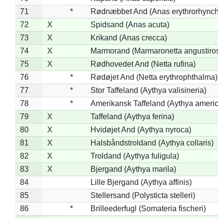
71
*
Rødnæbbet And (Anas erythrorhynch
72
X
Spidsand (Anas acuta)
73
X
Krikand (Anas crecca)
74
X
Marmorand (Marmaronetta angustirost
75
X
Rødhovedet And (Netta rufina)
76
*
Rødøjet And (Netta erythrophthalma)
77
*
Stor Taffeland (Aythya valisineria)
78
*
Amerikansk Taffeland (Aythya ameri
79
X
Taffeland (Aythya ferina)
80
X
Hvidøjet And (Aythya nyroca)
81
X
Halsbåndstroldand (Aythya collaris)
82
X
Troldand (Aythya fuligula)
83
X
Bjergand (Aythya marila)
84
Lille Bjergand (Aythya affinis)
85
Stellersand (Polysticta stelleri)
86
*
Brilleederfugl (Somateria fischeri)