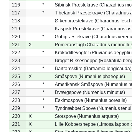
216
*
Sibirisk Præstekrave (Charadrius mo
217
*
Tibetansk Præstekrave (Charadrius at
218
Ørkenpræstekrave (Charadrius lesche
219
Kaspisk Præstekrave (Charadrius asi
220
*
Gobipræstekrave (Charadrius veredu
221
X
Pomeransfugl (Charadrius morinellu
222
*
Krokodillevogter (Pluvianus aegyptiu
223
Broget Riksesneppe (Rostratula ben
224
*
Bartramsklire (Bartramia longicauda)
225
X
Småspove (Numenius phaeopus)
226
*
Amerikansk Småspove (Numenius h
227
*
Dværgspove (Numenius minutus)
228
*
Eskimospove (Numenius borealis)
229
*
Tyndnæbbet Spove (Numenius tenuiro
230
X
Storspove (Numenius arquata)
231
X
Lille Kobbersneppe (Limosa lapponi