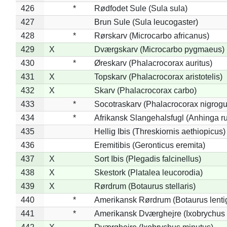
426
*
Rødfodet Sule (Sula sula)
427
Brun Sule (Sula leucogaster)
428
*
Rørskarv (Microcarbo africanus)
429
X
Dværgskarv (Microcarbo pygmaeus)
430
*
Øreskarv (Phalacrocorax auritus)
431
X
Topskarv (Phalacrocorax aristotelis)
432
X
Skarv (Phalacrocorax carbo)
433
*
Socotraskarv (Phalacrocorax nigrogul
434
*
Afrikansk Slangehalsfugl (Anhinga ru
435
Hellig Ibis (Threskiornis aethiopicus)
436
Eremitibis (Geronticus eremita)
437
X
Sort Ibis (Plegadis falcinellus)
438
X
Skestork (Platalea leucorodia)
439
X
Rørdrum (Botaurus stellaris)
440
*
Amerikansk Rørdrum (Botaurus lenti
441
*
Amerikansk Dværghejre (Ixobrychus e