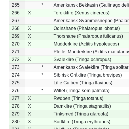
265
*
Amerikansk Bekkasin (Gallinago deli
266
X
Terekklire (Xenus cinereus)
267
Amerikansk Svømmesneppe (Phalarop
268
X
Odinshane (Phalaropus lobatus)
269
X
Thorshane (Phalaropus fulicarius)
270
X
Mudderklire (Actitis hypoleucos)
271
Plettet Mudderklire (Actitis maculariu
272
X
Svaleklire (Tringa ochropus)
273
*
Amerikansk Svaleklire (Tringa solitar
274
*
Sibirisk Gråklire (Tringa brevipes)
275
Lille Gulben (Tringa flavipes)
276
*
Willet (Tringa semipalmata)
277
X
Rødben (Tringa totanus)
278
X
Damklire (Tringa stagnatilis)
279
X
Tinksmed (Tringa glareola)
280
X
Sortklire (Tringa erythropus)