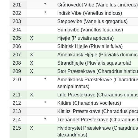
201
*
Gråhovedet Vibe (Vanellus cinereus)
202
*
Indisk Vibe (Vanellus indicus)
203
Steppevibe (Vanellus gregarius)
204
Sumpvibe (Vanellus leucurus)
205
X
Hjejle (Pluvialis apricaria)
206
Sibirisk Hjejle (Pluvialis fulva)
207
X
Amerikansk Hjejle (Pluvialis dominic
208
X
Strandhjejle (Pluvialis squatarola)
209
X
Stor Præstekrave (Charadrius hiaticu
210
*
Amerikansk Præstekrave (Charadriu
semipalmatus)
211
X
Lille Præstekrave (Charadrius dubius
212
*
Kildire (Charadrius vociferus)
213
Kittlitz' Præstekrave (Charadrius pec
214
*
Trebåndet Præstekrave (Charadrius tr
215
X
Hvidbrystet Præstekrave (Charadrius
alexandrinus)