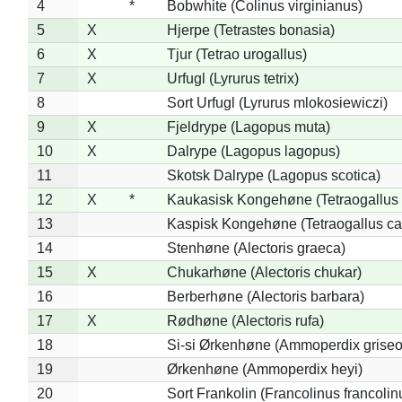
4
*
Bobwhite (Colinus virginianus)
5
X
Hjerpe (Tetrastes bonasia)
6
X
Tjur (Tetrao urogallus)
7
X
Urfugl (Lyrurus tetrix)
8
Sort Urfugl (Lyrurus mlokosiewiczi)
9
X
Fjeldrype (Lagopus muta)
10
X
Dalrype (Lagopus lagopus)
11
Skotsk Dalrype (Lagopus scotica)
12
X
*
Kaukasisk Kongehøne (Tetraogallus 
13
Kaspisk Kongehøne (Tetraogallus ca
14
Stenhøne (Alectoris graeca)
15
X
Chukarhøne (Alectoris chukar)
16
Berberhøne (Alectoris barbara)
17
X
Rødhøne (Alectoris rufa)
18
Si-si Ørkenhøne (Ammoperdix griseo
19
Ørkenhøne (Ammoperdix heyi)
20
Sort Frankolin (Francolinus francolin