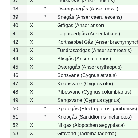
37
X
Indisk Gås (Anser indicus)
38
*
Dværgsnegås (Anser rossii)
39
*
Snegås (Anser caerulescens)
40
X
Grågås (Anser anser)
41
X
Tajgasædgås (Anser fabalis)
42
X
Kortnæbbet Gås (Anser brachyrhync
43
X
Tundrasædgås (Anser serrirostris)
44
X
Blisgås (Anser albifrons)
45
X
Dværggås (Anser erythropus)
46
Sortsvane (Cygnus atratus)
47
X
Knopsvane (Cygnus olor)
48
X
Pibesvane (Cygnus columbianus)
49
X
Sangsvane (Cygnus cygnus)
50
*
Sporegås (Plectropterus gambensis)
51
*
Knopgås (Sarkidiornis melanotos)
52
X
Nilgås (Alopochen aegyptiaca)
53
X
Gravand (Tadorna tadorna)