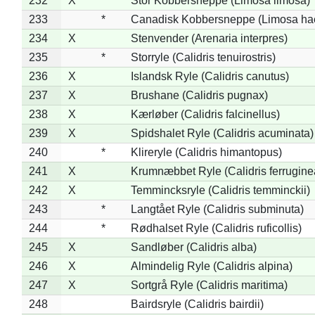
232
X
Stor Kobbersneppe (Limosa limosa)
233
*
Canadisk Kobbersneppe (Limosa ha
234
X
Stenvender (Arenaria interpres)
235
*
Storryle (Calidris tenuirostris)
236
X
Islandsk Ryle (Calidris canutus)
237
X
Brushane (Calidris pugnax)
238
X
Kærløber (Calidris falcinellus)
239
X
Spidshalet Ryle (Calidris acuminata)
240
*
Klireryle (Calidris himantopus)
241
X
Krumnæbbet Ryle (Calidris ferrugine
242
X
Temmincksryle (Calidris temminckii)
243
*
Langtået Ryle (Calidris subminuta)
244
*
Rødhalset Ryle (Calidris ruficollis)
245
X
Sandløber (Calidris alba)
246
X
Almindelig Ryle (Calidris alpina)
247
X
Sortgrå Ryle (Calidris maritima)
248
Bairdsryle (Calidris bairdii)