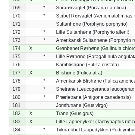
169
*
Sorarørvagtel (Porzana carolina)
170
*
Stribet Rørvagtel (Aenigmatolimnas 
171
Sultanhøne (Porphyrio porphyrio)
172
*
Lille Sultanhøne (Porphyrio alleni)
173
*
Amerikansk Sultanhøne (Porphyrio m
174
X
Grønbenet Rørhøne (Gallinula chlor
175
*
Lille Rørhøne (Paragallinula angulat
176
Kamblishøne (Fulica cristata)
177
X
Blishøne (Fulica atra)
178
*
Amerikansk Blishøne (Fulica americ
179
*
Snetrane (Leucogeranus leucogeran
180
*
Prærietrane (Antigone canadensis)
181
Jomfrutrane (Grus virgo)
182
X
Trane (Grus grus)
183
X
Lille Lappedykker (Tachybaptus rufico
184
*
Tyknæbbet Lappedykker (Podilymbu