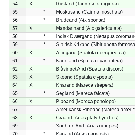
54
X
Rustand (Tadorna ferruginea)
55
*
Moskusand (Cairina moschata)
56
*
Brudeand (Aix sponsa)
57
X
Mandarinand (Aix galericulata)
58
*
Indisk Dværgand (Nettapus coroman
59
*
Sibirisk Krikand (Sibirionetta formosa
60
X
Atlingand (Spatula querquedula)
61
*
Kaneland (Spatula cyanoptera)
62
X
Blåvinget And (Spatula discors)
63
X
Skeand (Spatula clypeata)
64
X
Knarand (Mareca strepera)
65
*
Segland (Mareca falcata)
66
X
Pibeand (Mareca penelope)
67
Amerikansk Pibeand (Mareca americ
68
X
Gråand (Anas platyrhynchos)
69
Sortbrun And (Anas rubripes)
70
*
Kapand (Anas capensis)