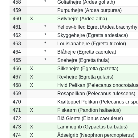
458
*
Goliathejre (Ardea goliath)
459
Purpurhejre (Ardea purpurea)
460
X
Sølvhejre (Ardea alba)
461
*
Yellow-billed Egret (Ardea brachyrh
462
*
Skyggehejre (Egretta ardesiaca)
463
*
Louisianahejre (Egretta tricolor)
464
*
Blåhejre (Egretta caerulea)
465
*
Snehejre (Egretta thula)
466
X
Silkehejre (Egretta garzetta)
467
X
Revhejre (Egretta gularis)
468
X
Hvid Pelikan (Pelecanus onocrotalus
469
Rosapelikan (Pelecanus rufescens)
470
Krøltoppet Pelikan (Pelecanus crisp
471
X
Fiskeørn (Pandion haliaetus)
472
Blå Glente (Elanus caeruleus)
473
X
Lammegrib (Gypaetus barbatus)
474
X
Ådselgrib (Neophron percnopterus)