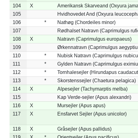
104
X
Amerikansk Skarveand (Oxyura jama
105
Hvidhovedet And (Oxyura leucoceph
106
*
Nathøg (Chordeiles minor)
107
Rødhalset Natravn (Caprimulgus rufic
108
X
Natravn (Caprimulgus europaeus)
109
Ørkennatravn (Caprimulgus aegyptiu
110
*
Nubisk Natravn (Caprimulgus nubicu
111
*
Gylden Natravn (Caprimulgus eximiu
112
*
Tornhalesejler (Hirundapus caudacut
113
*
Skorstenssejler (Chaetura pelagica)
114
X
Alpesejler (Tachymarptis melba)
115
Kap Verde-sejler (Apus alexandri)
116
X
Mursejler (Apus apus)
117
X
Ensfarvet Sejler (Apus unicolor)
118
X
Gråsejler (Apus pallidus)
119
X
*
Orientsejler (Apus pacificus)