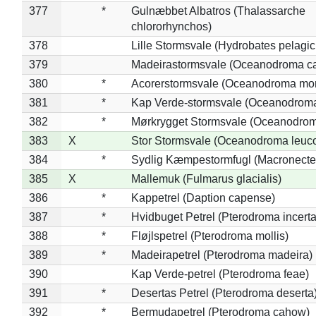
377
*
Gulnæbbet Albatros (Thalassarche
chlororhynchos)
378
Lille Stormsvale (Hydrobates pelagic
379
Madeirastormsvale (Oceanodroma ca
380
*
Acorerstormsvale (Oceanodroma mon
381
*
Kap Verde-stormsvale (Oceanodroma
382
*
Mørkrygget Stormsvale (Oceanodrom
383
X
Stor Stormsvale (Oceanodroma leuc
384
*
Sydlig Kæmpestormfugl (Macronecte
385
X
Mallemuk (Fulmarus glacialis)
386
*
Kappetrel (Daption capense)
387
*
Hvidbuget Petrel (Pterodroma incerta
388
*
Fløjlspetrel (Pterodroma mollis)
389
*
Madeirapetrel (Pterodroma madeira)
390
Kap Verde-petrel (Pterodroma feae)
391
*
Desertas Petrel (Pterodroma deserta
392
*
Bermudapetrel (Pterodroma cahow)