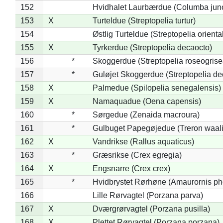
152
Hvidhalet Laurbærdue (Columba jun
153
X
Turteldue (Streptopelia turtur)
154
Østlig Turteldue (Streptopelia oriental
155
X
Tyrkerdue (Streptopelia decaocto)
156
*
Skoggerdue (Streptopelia roseogrise
157
*
Guløjet Skoggerdue (Streptopelia de
158
X
Palmedue (Spilopelia senegalensis)
159
X
Namaquadue (Oena capensis)
160
*
Sørgedue (Zenaida macroura)
161
*
Gulbuget Papegøjedue (Treron waali
162
X
Vandrikse (Rallus aquaticus)
163
*
Græsrikse (Crex egregia)
164
X
Engsnarre (Crex crex)
165
*
Hvidbrystet Rørhøne (Amaurornis ph
166
Lille Rørvagtel (Porzana parva)
167
X
Dværgrørvagtel (Porzana pusilla)
168
X
Plettet Rørvagtel (Porzana porzana)