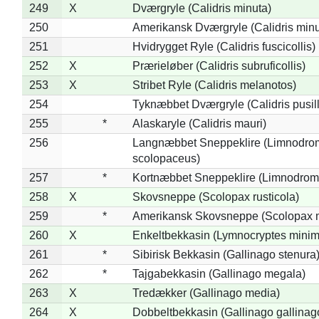
249
X
Dværgryle (Calidris minuta)
250
Amerikansk Dværgryle (Calidris minut
251
Hvidrygget Ryle (Calidris fuscicollis)
252
X
Prærieløber (Calidris subruficollis)
253
X
Stribet Ryle (Calidris melanotos)
254
Tyknæbbet Dværgryle (Calidris pusil
255
*
Alaskaryle (Calidris mauri)
256
Langnæbbet Sneppeklire (Limnodro
scolopaceus)
257
*
Kortnæbbet Sneppeklire (Limnodrom
258
X
Skovsneppe (Scolopax rusticola)
259
*
Amerikansk Skovsneppe (Scolopax m
260
X
Enkeltbekkasin (Lymnocryptes minim
261
*
Sibirisk Bekkasin (Gallinago stenura
262
*
Tajgabekkasin (Gallinago megala)
263
X
Tredækker (Gallinago media)
264
X
Dobbeltbekkasin (Gallinago gallinag