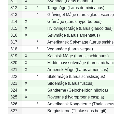
311
X
Svartbag (Larus marinus)
312
X
*
Tangmåge (Larus dominicanus)
313
*
Gråvinget Måge (Larus glaucescens)
314
X
Gråmåge (Larus hyperboreus)
315
X
Hvidvinget Måge (Larus glaucoides)
316
X
Sølvmåge (Larus argentatus)
317
*
Amerikansk Sølvmåge (Larus smiths
318
*
Vegamåge (Larus vegae)
319
X
Kaspisk Måge (Larus cachinnans)
320
X
Middelhavssølvmåge (Larus michahel
321
X
Armensk Måge (Larus armenicus)
322
*
Skifermåge (Larus schistisagus)
323
X
Sildemåge (Larus fuscus)
324
X
Sandterne (Gelochelidon nilotica)
325
X
Rovterne (Hydroprogne caspia)
326
*
Amerikansk Kongeterne (Thalasseu
327
Bergiusterne (Thalasseus bergii)