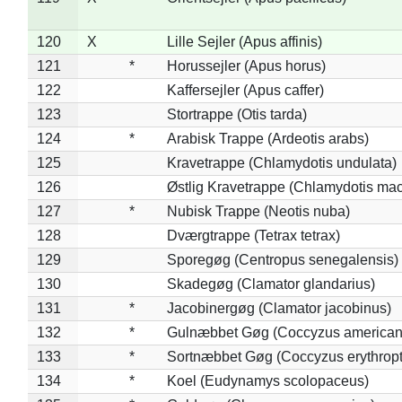
120
X
Lille Sejler (Apus affinis)
121
*
Horussejler (Apus horus)
122
Kaffersejler (Apus caffer)
123
Stortrappe (Otis tarda)
124
*
Arabisk Trappe (Ardeotis arabs)
125
Kravetrappe (Chlamydotis undulata)
126
Østlig Kravetrappe (Chlamydotis mac
127
*
Nubisk Trappe (Neotis nuba)
128
Dværgtrappe (Tetrax tetrax)
129
Sporegøg (Centropus senegalensis)
130
Skadegøg (Clamator glandarius)
131
*
Jacobinergøg (Clamator jacobinus)
132
*
Gulnæbbet Gøg (Coccyzus american
133
*
Sortnæbbet Gøg (Coccyzus erythrop
134
*
Koel (Eudynamys scolopaceus)