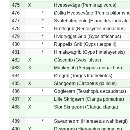
475
X
Hvepsevåge (Pernis apivorus)
476
*
Østlig Hvepsevåge (Pernis ptilorhyn
477
*
Svalehaleglente (Elanoides forficatu
478
*
Hættegrib (Necrosyrtes monachus)
479
*
Hvidrygget Grib (Gyps africanus)
480
*
Rüppells Grib (Gyps rueppelli)
481
*
Himalayagrib (Gyps himalayensis)
482
X
Gåsegrib (Gyps fulvus)
483
X
Munkegrib (Aegypius monachus)
484
Øregrib (Torgos tracheliotos)
485
X
Slangeørn (Circaetus gallicus)
486
*
Gøglerørn (Terathopius ecaudatus)
487
X
Lille Skrigeørn (Clanga pomarina)
488
X
Stor Skrigeørn (Clanga clanga)
489
*
Savanneørn (Hieraaetus wahlbergi)
490
X
Dværgørn (Hieraaetus pennatus)