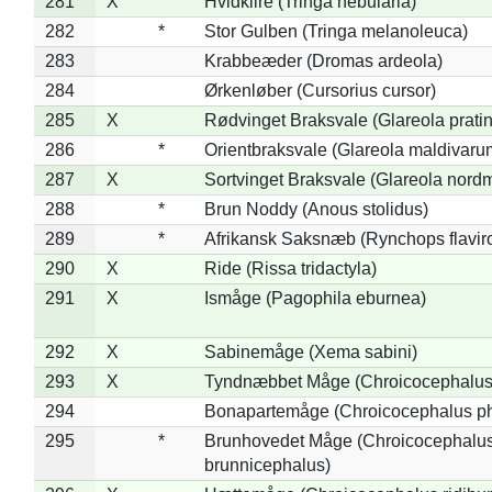
281
X
Hvidklire (Tringa nebularia)
282
*
Stor Gulben (Tringa melanoleuca)
283
Krabbeæder (Dromas ardeola)
284
Ørkenløber (Cursorius cursor)
285
X
Rødvinget Braksvale (Glareola pratin
286
*
Orientbraksvale (Glareola maldivaru
287
X
Sortvinget Braksvale (Glareola nord
288
*
Brun Noddy (Anous stolidus)
289
*
Afrikansk Saksnæb (Rynchops flaviro
290
X
Ride (Rissa tridactyla)
291
X
Ismåge (Pagophila eburnea)
292
X
Sabinemåge (Xema sabini)
293
X
Tyndnæbbet Måge (Chroicocephalus
294
Bonapartemåge (Chroicocephalus ph
295
*
Brunhovedet Måge (Chroicocephalu
brunnicephalus)