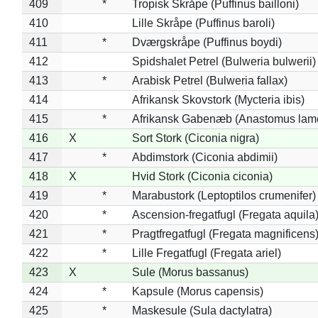
409
*
Tropisk Skråpe (Puffinus bailloni)
410
Lille Skråpe (Puffinus baroli)
411
*
Dværgskråpe (Puffinus boydi)
412
Spidshalet Petrel (Bulweria bulwerii)
413
*
Arabisk Petrel (Bulweria fallax)
414
Afrikansk Skovstork (Mycteria ibis)
415
*
Afrikansk Gabenæb (Anastomus lame
416
X
Sort Stork (Ciconia nigra)
417
*
Abdimstork (Ciconia abdimii)
418
X
Hvid Stork (Ciconia ciconia)
419
*
Marabustork (Leptoptilos crumenifer)
420
*
Ascension-fregatfugl (Fregata aquila
421
*
Pragtfregatfugl (Fregata magnificens
422
*
Lille Fregatfugl (Fregata ariel)
423
X
Sule (Morus bassanus)
424
*
Kapsule (Morus capensis)
425
*
Maskesule (Sula dactylatra)