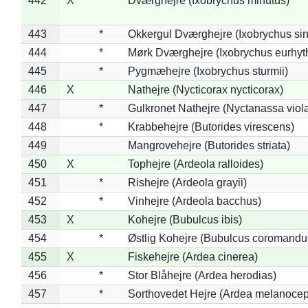
442
X
Dværghejre (Ixobrychus minutus)
443
*
Okkergul Dværghejre (Ixobrychus sin
444
*
Mørk Dværghejre (Ixobrychus eurhy
445
*
Pygmæhejre (Ixobrychus sturmii)
446
X
Nathejre (Nycticorax nycticorax)
447
*
Gulkronet Nathejre (Nyctanassa viol
448
*
Krabbehejre (Butorides virescens)
449
Mangrovehejre (Butorides striata)
450
X
Tophejre (Ardeola ralloides)
451
*
Rishejre (Ardeola grayii)
452
*
Vinhejre (Ardeola bacchus)
453
X
Kohejre (Bubulcus ibis)
454
*
Østlig Kohejre (Bubulcus coromandu
455
X
Fiskehejre (Ardea cinerea)
456
*
Stor Blåhejre (Ardea herodias)
457
*
Sorthovedet Hejre (Ardea melanocep