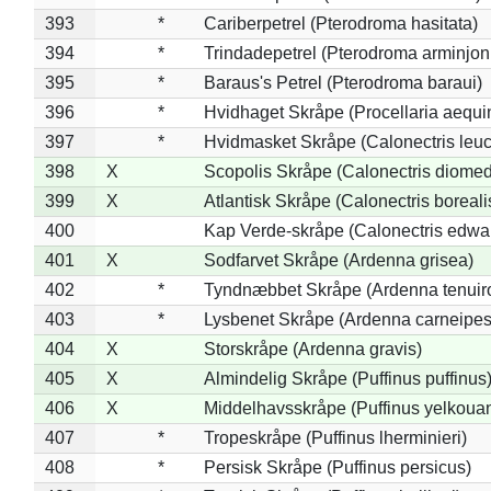
393
*
Cariberpetrel (Pterodroma hasitata)
394
*
Trindadepetrel (Pterodroma arminjon
395
*
Baraus's Petrel (Pterodroma baraui)
396
*
Hvidhaget Skråpe (Procellaria aequin
397
*
Hvidmasket Skråpe (Calonectris leu
398
X
Scopolis Skråpe (Calonectris diome
399
X
Atlantisk Skråpe (Calonectris boreali
400
Kap Verde-skråpe (Calonectris edwar
401
X
Sodfarvet Skråpe (Ardenna grisea)
402
*
Tyndnæbbet Skråpe (Ardenna tenuiro
403
*
Lysbenet Skråpe (Ardenna carneipes
404
X
Storskråpe (Ardenna gravis)
405
X
Almindelig Skråpe (Puffinus puffinus
406
X
Middelhavsskråpe (Puffinus yelkoua
407
*
Tropeskråpe (Puffinus lherminieri)
408
*
Persisk Skråpe (Puffinus persicus)