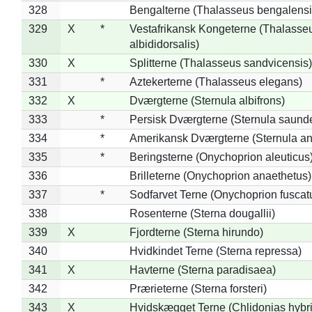
328
Bengalterne (Thalasseus bengalensi
329
X
*
Vestafrikansk Kongeterne (Thalasse
albididorsalis)
330
X
Splitterne (Thalasseus sandvicensis)
331
*
Aztekerterne (Thalasseus elegans)
332
X
Dværgterne (Sternula albifrons)
333
*
Persisk Dværgterne (Sternula saunde
334
*
Amerikansk Dværgterne (Sternula ant
335
*
Beringsterne (Onychoprion aleuticus
336
Brilleterne (Onychoprion anaethetus)
337
*
Sodfarvet Terne (Onychoprion fuscat
338
Rosenterne (Sterna dougallii)
339
X
Fjordterne (Sterna hirundo)
340
Hvidkindet Terne (Sterna repressa)
341
X
Havterne (Sterna paradisaea)
342
Prærieterne (Sterna forsteri)
343
X
Hvidskægget Terne (Chlidonias hybr