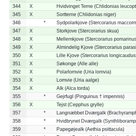
344
X
Hvidvinget Terne (Chlidonias leucopt
345
X
Sortterne (Chlidonias niger)
346
*
Sydpolarkjove (Stercorarius maccorm
347
X
Storkjove (Stercorarius skua)
348
X
Mellemkjove (Stercorarius pomarinus
349
X
Almindelig Kjove (Stercorarius parasi
350
X
Lille Kjove (Stercorarius longicaudus
351
X
Søkonge (Alle alle)
352
X
Polarlomvie (Uria lomvia)
353
X
Lomvie (Uria aalge)
354
X
Alk (Alca torda)
355
*
Gejrfugl (Pinguinus † impennis)
356
X
Tejst (Cepphus grylle)
357
*
Langnæbbet Dværgalk (Brachyramph
358
*
Hvidbrynet Dværgalk (Synthliboramp
359
*
Papegøjealk (Aethia psittacula)