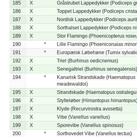
185
X
Gråstrubet Lappedykker (Podiceps g
186
X
Toppet Lappedykker (Podiceps crista
187
X
Nordisk Lappedykker (Podiceps aurit
188
X
Sorthalset Lappedykker (Podiceps nig
189
X
Stor Flamingo (Phoenicopterus rose
190
*
Lille Flamingo (Phoeniconaias minor
191
*
Europæisk Løbehøne (Turnix sylvati
192
X
Triel (Burhinus oedicnemus)
193
X
Senegaltriel (Burhinus senegalensis
194
*
Kanarisk Strandskade (Haematopus
meadewaldoi)
195
X
Strandskade (Haematopus ostralegu
196
X
Stylteløber (Himantopus himantopus
197
X
Klyde (Recurvirostra avosetta)
198
X
Vibe (Vanellus vanellus)
199
X
Sporevibe (Vanellus spinosus)
200
*
Sorthovedet Vibe (Vanellus tectus)