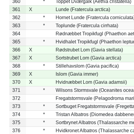
360
*
Toppet Dværgalk (Aethia cristatella)
361
X
Lunde (Fratercula arctica)
362
*
Hornet Lunde (Fratercula corniculata
363
*
Toplunde (Fratercula cirrhata)
364
Rødnæbbet Tropikfugl (Phaethon ae
365
*
Hvidhalet Tropikfugl (Phaethon leptu
366
X
Rødstrubet Lom (Gavia stellata)
367
X
Sortstrubet Lom (Gavia arctica)
368
*
Stillehavslom (Gavia pacifica)
369
X
Islom (Gavia immer)
370
X
Hvidnæbbet Lom (Gavia adamsii)
371
*
Wilsons Stormsvale (Oceanites ocea
372
Fregatstormsvale (Pelagodroma mar
373
*
Sortbuget Fregatstormsvale (Fregetta
374
*
Tristan Albatros (Diomedea dabbene
375
*
Sortbrynet Albatros (Thalassarche m
376
*
Hvidkronet Albatros (Thalassarche c