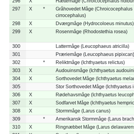
296
X
Hættemåge (Chroicocephalus ridibu
297
X
*
Gråhovedet Måge (Chroicocephalus
cirrocephalus)
298
X
Dværgmåge (Hydrocoloeus minutus)
299
X
Rosenmåge (Rhodostethia rosea)
300
Lattermåge (Leucophaeus atricilla)
301
Præriemåge (Leucophaeus pipixcan
302
*
Reliktmåge (Ichthyaetus relictus)
303
X
Audouinsmåge (Ichthyaetus audouini
304
X
Sorthovedet Måge (Ichthyaetus mela
305
Stor Sorthovedet Måge (Ichthyaetus 
306
X
Rødehavsmåge (Ichthyaetus leucop
307
X
Sodfarvet Måge (Ichthyaetus hempric
308
X
Stormmåge (Larus canus)
309
*
Amerikansk Stormmåge (Larus brach
310
X
Ringnæbbet Måge (Larus delawarens