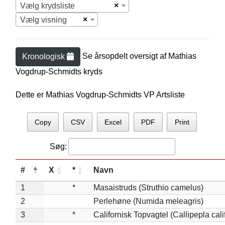
×
Vælg krydsliste
×
Vælg visning
Se årsopdelt oversigt af
Mathias
Kronologisk
Vogdrup-Schmidt
s kryds
Dette er Mathias Vogdrup-Schmidts VP Artsliste
Copy
CSV
Excel
PDF
Print
Søg:
#
X
*
Navn
1
*
Masaistruds (Struthio camelus)
2
Perlehøne (Numida meleagris)
3
*
Californisk Topvagtel (Callipepla cali