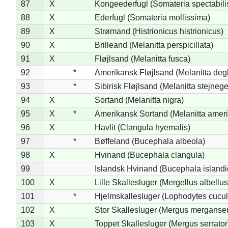
87
X
Kongeederfugl (Somateria spectabili
88
X
Ederfugl (Somateria mollissima)
89
X
Strømand (Histrionicus histrionicus)
90
X
Brilleand (Melanitta perspicillata)
91
X
Fløjlsand (Melanitta fusca)
92
*
Amerikansk Fløjlsand (Melanitta deg
93
*
Sibirisk Fløjlsand (Melanitta stejnege
94
X
Sortand (Melanitta nigra)
95
X
*
Amerikansk Sortand (Melanitta amer
96
X
Havlit (Clangula hyemalis)
97
*
Bøffeland (Bucephala albeola)
98
X
Hvinand (Bucephala clangula)
99
Islandsk Hvinand (Bucephala islandi
100
X
Lille Skallesluger (Mergellus albellus
101
*
Hjelmskallesluger (Lophodytes cucul
102
X
Stor Skallesluger (Mergus merganser
103
X
Toppet Skallesluger (Mergus serrator