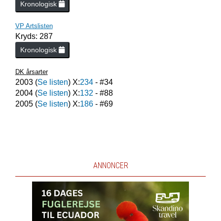
Kronologisk
VP Artslisten
Kryds: 287
Kronologisk
DK årsarter
2003
(
Se listen
) X:
234
- #
34
2004
(
Se listen
) X:
132
- #
88
2005
(
Se listen
) X:
186
- #
69
ANNONCER