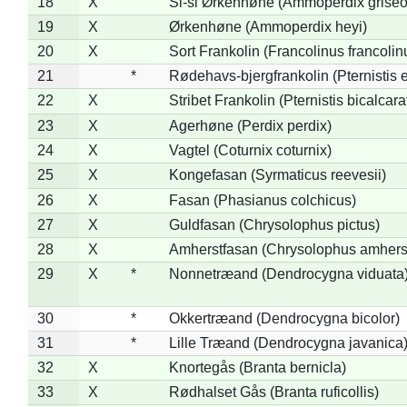
18
X
Si-si Ørkenhøne (Ammoperdix griseo
19
X
Ørkenhøne (Ammoperdix heyi)
20
X
Sort Frankolin (Francolinus francolin
21
*
Rødehavs-bjergfrankolin (Pternistis e
22
X
Stribet Frankolin (Pternistis bicalcara
23
X
Agerhøne (Perdix perdix)
24
X
Vagtel (Coturnix coturnix)
25
X
Kongefasan (Syrmaticus reevesii)
26
X
Fasan (Phasianus colchicus)
27
X
Guldfasan (Chrysolophus pictus)
28
X
Amherstfasan (Chrysolophus amhers
29
X
*
Nonnetræand (Dendrocygna viduata
30
*
Okkertræand (Dendrocygna bicolor)
31
*
Lille Træand (Dendrocygna javanica
32
X
Knortegås (Branta bernicla)
33
X
Rødhalset Gås (Branta ruficollis)