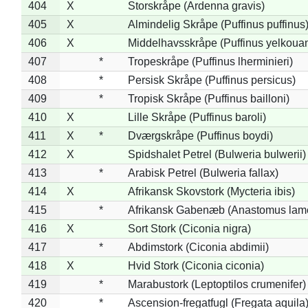
404
X
Storskråpe (Ardenna gravis)
405
X
Almindelig Skråpe (Puffinus puffinus
406
X
Middelhavsskråpe (Puffinus yelkoua
407
*
Tropeskråpe (Puffinus lherminieri)
408
*
Persisk Skråpe (Puffinus persicus)
409
*
Tropisk Skråpe (Puffinus bailloni)
410
X
Lille Skråpe (Puffinus baroli)
411
X
*
Dværgskråpe (Puffinus boydi)
412
X
Spidshalet Petrel (Bulweria bulwerii)
413
*
Arabisk Petrel (Bulweria fallax)
414
X
Afrikansk Skovstork (Mycteria ibis)
415
*
Afrikansk Gabenæb (Anastomus lame
416
X
Sort Stork (Ciconia nigra)
417
*
Abdimstork (Ciconia abdimii)
418
X
Hvid Stork (Ciconia ciconia)
419
*
Marabustork (Leptoptilos crumenifer)
420
*
Ascension-fregatfugl (Fregata aquila