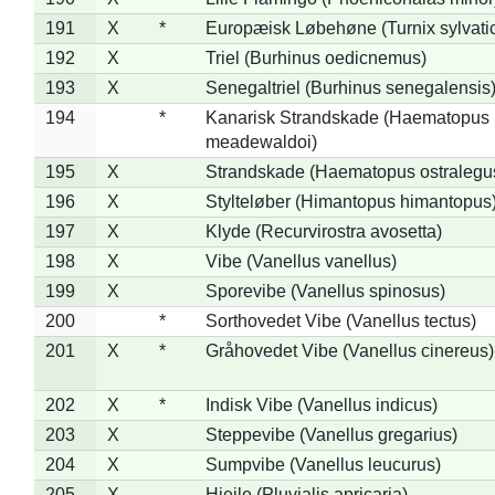
191
X
*
Europæisk Løbehøne (Turnix sylvati
192
X
Triel (Burhinus oedicnemus)
193
X
Senegaltriel (Burhinus senegalensis
194
*
Kanarisk Strandskade (Haematopus
meadewaldoi)
195
X
Strandskade (Haematopus ostralegu
196
X
Stylteløber (Himantopus himantopus
197
X
Klyde (Recurvirostra avosetta)
198
X
Vibe (Vanellus vanellus)
199
X
Sporevibe (Vanellus spinosus)
200
*
Sorthovedet Vibe (Vanellus tectus)
201
X
*
Gråhovedet Vibe (Vanellus cinereus)
202
X
*
Indisk Vibe (Vanellus indicus)
203
X
Steppevibe (Vanellus gregarius)
204
X
Sumpvibe (Vanellus leucurus)
205
X
Hjejle (Pluvialis apricaria)