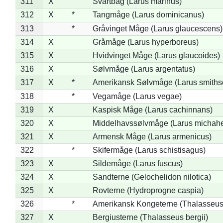
311
X
Svartbag (Larus marinus)
312
X
*
Tangmåge (Larus dominicanus)
313
*
Gråvinget Måge (Larus glaucescens)
314
X
Gråmåge (Larus hyperboreus)
315
X
Hvidvinget Måge (Larus glaucoides)
316
X
Sølvmåge (Larus argentatus)
317
X
*
Amerikansk Sølvmåge (Larus smiths
318
*
Vegamåge (Larus vegae)
319
X
Kaspisk Måge (Larus cachinnans)
320
X
Middelhavssølvmåge (Larus michahel
321
X
Armensk Måge (Larus armenicus)
322
*
Skifermåge (Larus schistisagus)
323
X
Sildemåge (Larus fuscus)
324
X
Sandterne (Gelochelidon nilotica)
325
X
Rovterne (Hydroprogne caspia)
326
*
Amerikansk Kongeterne (Thalasseu
327
X
Bergiusterne (Thalasseus bergii)