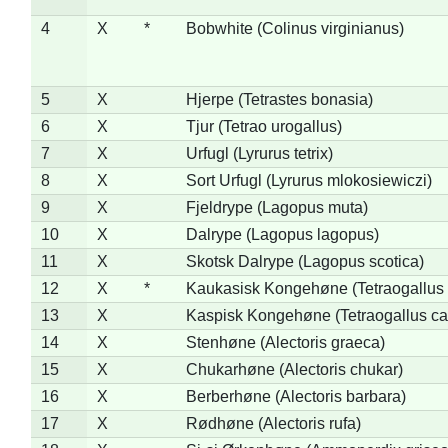
4
X
*
Bobwhite (Colinus virginianus)
5
X
Hjerpe (Tetrastes bonasia)
6
X
Tjur (Tetrao urogallus)
7
X
Urfugl (Lyrurus tetrix)
8
X
Sort Urfugl (Lyrurus mlokosiewiczi)
9
X
Fjeldrype (Lagopus muta)
10
X
Dalrype (Lagopus lagopus)
11
X
Skotsk Dalrype (Lagopus scotica)
12
X
*
Kaukasisk Kongehøne (Tetraogallus 
13
X
Kaspisk Kongehøne (Tetraogallus ca
14
X
Stenhøne (Alectoris graeca)
15
X
Chukarhøne (Alectoris chukar)
16
X
Berberhøne (Alectoris barbara)
17
X
Rødhøne (Alectoris rufa)