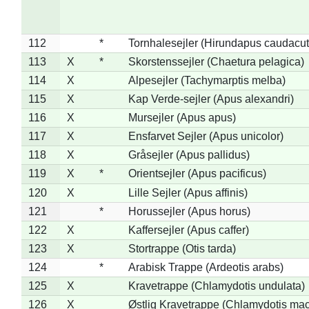
112
*
Tornhalesejler (Hirundapus caudacut
113
X
*
Skorstenssejler (Chaetura pelagica)
114
X
Alpesejler (Tachymarptis melba)
115
X
Kap Verde-sejler (Apus alexandri)
116
X
Mursejler (Apus apus)
117
X
Ensfarvet Sejler (Apus unicolor)
118
X
Gråsejler (Apus pallidus)
119
X
*
Orientsejler (Apus pacificus)
120
X
Lille Sejler (Apus affinis)
121
*
Horussejler (Apus horus)
122
X
Kaffersejler (Apus caffer)
123
X
Stortrappe (Otis tarda)
124
*
Arabisk Trappe (Ardeotis arabs)
125
X
Kravetrappe (Chlamydotis undulata)
126
X
Østlig Kravetrappe (Chlamydotis mac