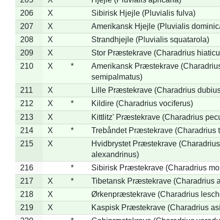
206
X
Sibirisk Hjejle (Pluvialis fulva)
207
X
Amerikansk Hjejle (Pluvialis dominic
208
X
Strandhjejle (Pluvialis squatarola)
209
X
Stor Præstekrave (Charadrius hiaticu
210
X
*
Amerikansk Præstekrave (Charadriu
semipalmatus)
211
X
Lille Præstekrave (Charadrius dubius
212
X
*
Kildire (Charadrius vociferus)
213
X
Kittlitz' Præstekrave (Charadrius pec
214
X
*
Trebåndet Præstekrave (Charadrius tr
215
X
Hvidbrystet Præstekrave (Charadrius
alexandrinus)
216
*
Sibirisk Præstekrave (Charadrius mo
217
X
*
Tibetansk Præstekrave (Charadrius at
218
X
Ørkenpræstekrave (Charadrius lesche
219
X
Kaspisk Præstekrave (Charadrius asi