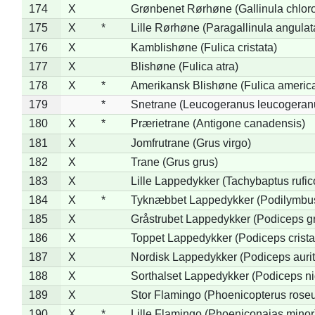
174
X
Grønbenet Rørhøne (Gallinula chlor
175
X
*
Lille Rørhøne (Paragallinula angulat
176
X
Kamblishøne (Fulica cristata)
177
X
Blishøne (Fulica atra)
178
X
*
Amerikansk Blishøne (Fulica americ
179
*
Snetrane (Leucogeranus leucogeran
180
X
*
Prærietrane (Antigone canadensis)
181
X
Jomfrutrane (Grus virgo)
182
X
Trane (Grus grus)
183
X
Lille Lappedykker (Tachybaptus rufico
184
X
*
Tyknæbbet Lappedykker (Podilymbu
185
X
Gråstrubet Lappedykker (Podiceps g
186
X
Toppet Lappedykker (Podiceps crista
187
X
Nordisk Lappedykker (Podiceps aurit
188
X
Sorthalset Lappedykker (Podiceps nig
189
X
Stor Flamingo (Phoenicopterus rose
190
X
*
Lille Flamingo (Phoeniconaias minor