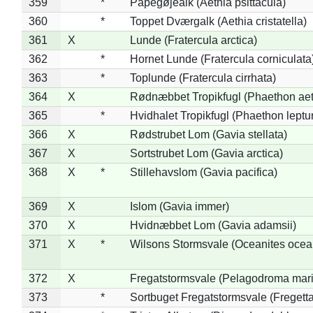
359
*
Papegøjealk (Aethia psittacula)
360
*
Toppet Dværgalk (Aethia cristatella)
361
X
Lunde (Fratercula arctica)
362
*
Hornet Lunde (Fratercula corniculata
363
*
Toplunde (Fratercula cirrhata)
364
X
Rødnæbbet Tropikfugl (Phaethon ae
365
*
Hvidhalet Tropikfugl (Phaethon leptu
366
X
Rødstrubet Lom (Gavia stellata)
367
X
Sortstrubet Lom (Gavia arctica)
368
X
*
Stillehavslom (Gavia pacifica)
369
X
Islom (Gavia immer)
370
X
Hvidnæbbet Lom (Gavia adamsii)
371
X
*
Wilsons Stormsvale (Oceanites ocea
372
X
Fregatstormsvale (Pelagodroma mar
373
*
Sortbuget Fregatstormsvale (Fregetta