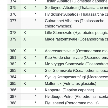
374
*
Tristan Albatros (Diomedea dabbene
375
X
*
Sortbrynet Albatros (Thalassarche m
376
*
Hvidkronet Albatros (Thalassarche c
377
*
Gulnæbbet Albatros (Thalassarche
chlororhynchos)
378
X
Lille Stormsvale (Hydrobates pelagic
379
X
Madeirastormsvale (Oceanodroma ca
380
X
*
Acorerstormsvale (Oceanodroma mon
381
X
*
Kap Verde-stormsvale (Oceanodroma
382
X
*
Mørkrygget Stormsvale (Oceanodrom
383
X
Stor Stormsvale (Oceanodroma leuc
384
*
Sydlig Kæmpestormfugl (Macronecte
385
X
Mallemuk (Fulmarus glacialis)
386
*
Kappetrel (Daption capense)
387
*
Hvidbuget Petrel (Pterodroma incerta
388
*
Fløjlspetrel (Pterodroma mollis)