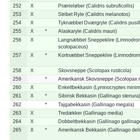
252
X
Prærieløber (Calidris subruficollis)
253
X
Stribet Ryle (Calidris melanotos)
254
X
Tyknæbbet Dværgryle (Calidris pusil
255
X
*
Alaskaryle (Calidris mauri)
256
X
Langnæbbet Sneppeklire (Limnodro
scolopaceus)
257
X
*
Kortnæbbet Sneppeklire (Limnodrom
258
X
Skovsneppe (Scolopax rusticola)
259
*
Amerikansk Skovsneppe (Scolopax m
260
X
Enkeltbekkasin (Lymnocryptes minim
261
X
*
Sibirisk Bekkasin (Gallinago stenura
262
*
Tajgabekkasin (Gallinago megala)
263
X
Tredækker (Gallinago media)
264
X
Dobbeltbekkasin (Gallinago gallinag
265
X
*
Amerikansk Bekkasin (Gallinago deli