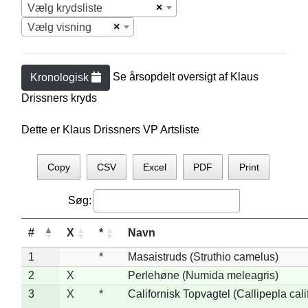
×
Vælg krydsliste
×
Vælg visning
Se årsopdelt oversigt af
Klaus
Kronologisk
Drissner
s kryds
Dette er Klaus Drissners VP Artsliste
Copy
CSV
Excel
PDF
Print
Søg:
#
X
*
Navn
1
*
Masaistruds (Struthio camelus)
2
X
Perlehøne (Numida meleagris)
3
X
*
Californisk Topvagtel (Callipepla cali