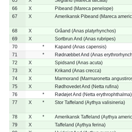
65
X
*
Segland (Mareca falcata)
66
X
Pibeand (Mareca penelope)
67
X
Amerikansk Pibeand (Mareca americ
68
X
Gråand (Anas platyrhynchos)
69
X
Sortbrun And (Anas rubripes)
70
*
Kapand (Anas capensis)
71
*
Rødnæbbet And (Anas erythrorhynch
72
X
Spidsand (Anas acuta)
73
X
Krikand (Anas crecca)
74
X
Marmorand (Marmaronetta angustirost
75
X
Rødhovedet And (Netta rufina)
76
*
Rødøjet And (Netta erythrophthalma)
77
X
*
Stor Taffeland (Aythya valisineria)
78
X
*
Amerikansk Taffeland (Aythya ameri
79
X
Taffeland (Aythya ferina)