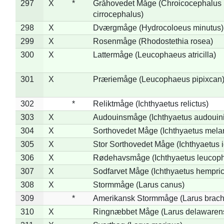
297
X
*
Gråhovedet Måge (Chroicocephalus
cirrocephalus)
298
X
Dværgmåge (Hydrocoloeus minutus)
299
X
Rosenmåge (Rhodostethia rosea)
300
X
Lattermåge (Leucophaeus atricilla)
301
X
Præriemåge (Leucophaeus pipixcan
302
*
Reliktmåge (Ichthyaetus relictus)
303
X
Audouinsmåge (Ichthyaetus audouini
304
X
Sorthovedet Måge (Ichthyaetus mela
305
X
Stor Sorthovedet Måge (Ichthyaetus 
306
X
Rødehavsmåge (Ichthyaetus leucop
307
X
Sodfarvet Måge (Ichthyaetus hempric
308
X
Stormmåge (Larus canus)
309
*
Amerikansk Stormmåge (Larus brach
310
X
Ringnæbbet Måge (Larus delawarens