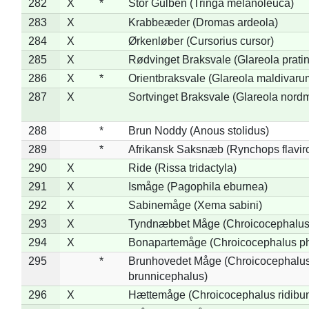
282
X
*
Stor Gulben (Tringa melanoleuca)
283
X
Krabbeæder (Dromas ardeola)
284
X
Ørkenløber (Cursorius cursor)
285
X
Rødvinget Braksvale (Glareola pratin
286
X
*
Orientbraksvale (Glareola maldivaru
287
X
Sortvinget Braksvale (Glareola nord
288
*
Brun Noddy (Anous stolidus)
289
*
Afrikansk Saksnæb (Rynchops flaviro
290
X
Ride (Rissa tridactyla)
291
X
Ismåge (Pagophila eburnea)
292
X
Sabinemåge (Xema sabini)
293
X
Tyndnæbbet Måge (Chroicocephalus
294
X
Bonapartemåge (Chroicocephalus ph
295
*
Brunhovedet Måge (Chroicocephalu
brunnicephalus)
296
X
Hættemåge (Chroicocephalus ridibu