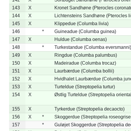
143
X
Kronet Sandhøne (Pterocles coronat
144
X
Lichtensteins Sandhøne (Pterocles lic
145
X
Klippedue (Columba livia)
146
*
Guineadue (Columba guinea)
147
X
Huldue (Columba oenas)
148
*
Turkestandue (Columba eversmanni
149
X
Ringdue (Columba palumbus)
150
X
Madeiradue (Columba trocaz)
151
X
Laurbærdue (Columba bollii)
152
X
Hvidhalet Laurbærdue (Columba jun
153
X
Turteldue (Streptopelia turtur)
154
X
Østlig Turteldue (Streptopelia oriental
155
X
Tyrkerdue (Streptopelia decaocto)
156
X
*
Skoggerdue (Streptopelia roseogrise
157
*
Guløjet Skoggerdue (Streptopelia de