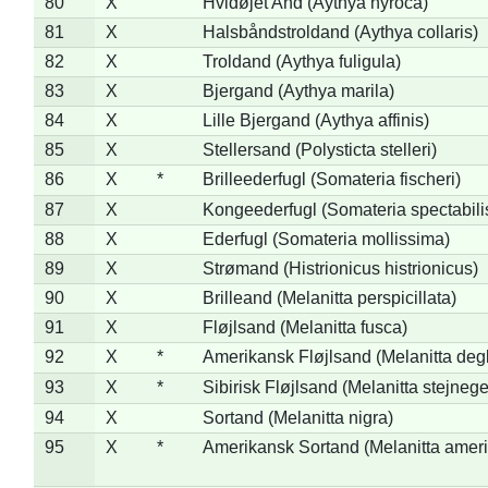
80
X
Hvidøjet And (Aythya nyroca)
81
X
Halsbåndstroldand (Aythya collaris)
82
X
Troldand (Aythya fuligula)
83
X
Bjergand (Aythya marila)
84
X
Lille Bjergand (Aythya affinis)
85
X
Stellersand (Polysticta stelleri)
86
X
*
Brilleederfugl (Somateria fischeri)
87
X
Kongeederfugl (Somateria spectabili
88
X
Ederfugl (Somateria mollissima)
89
X
Strømand (Histrionicus histrionicus)
90
X
Brilleand (Melanitta perspicillata)
91
X
Fløjlsand (Melanitta fusca)
92
X
*
Amerikansk Fløjlsand (Melanitta deg
93
X
*
Sibirisk Fløjlsand (Melanitta stejnege
94
X
Sortand (Melanitta nigra)
95
X
*
Amerikansk Sortand (Melanitta amer