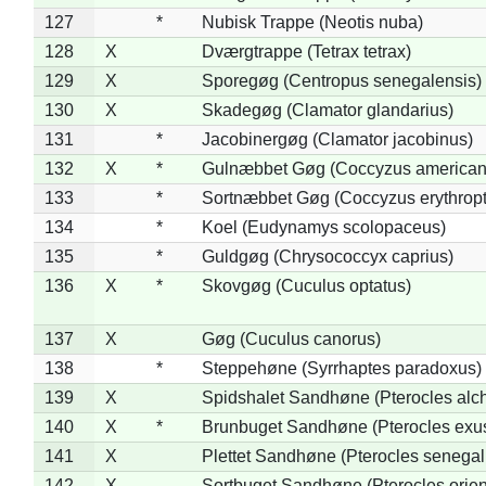
127
*
Nubisk Trappe (Neotis nuba)
128
X
Dværgtrappe (Tetrax tetrax)
129
X
Sporegøg (Centropus senegalensis)
130
X
Skadegøg (Clamator glandarius)
131
*
Jacobinergøg (Clamator jacobinus)
132
X
*
Gulnæbbet Gøg (Coccyzus american
133
*
Sortnæbbet Gøg (Coccyzus erythrop
134
*
Koel (Eudynamys scolopaceus)
135
*
Guldgøg (Chrysococcyx caprius)
136
X
*
Skovgøg (Cuculus optatus)
137
X
Gøg (Cuculus canorus)
138
*
Steppehøne (Syrrhaptes paradoxus)
139
X
Spidshalet Sandhøne (Pterocles alch
140
X
*
Brunbuget Sandhøne (Pterocles exus
141
X
Plettet Sandhøne (Pterocles senegal
142
X
Sortbuget Sandhøne (Pterocles orient