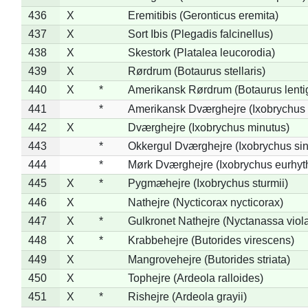
436
X
Eremitibis (Geronticus eremita)
437
X
Sort Ibis (Plegadis falcinellus)
438
X
Skestork (Platalea leucorodia)
439
X
Rørdrum (Botaurus stellaris)
440
X
*
Amerikansk Rørdrum (Botaurus lenti
441
*
Amerikansk Dværghejre (Ixobrychus e
442
X
Dværghejre (Ixobrychus minutus)
443
*
Okkergul Dværghejre (Ixobrychus sin
444
*
Mørk Dværghejre (Ixobrychus eurhy
445
X
*
Pygmæhejre (Ixobrychus sturmii)
446
X
Nathejre (Nycticorax nycticorax)
447
X
*
Gulkronet Nathejre (Nyctanassa viol
448
X
*
Krabbehejre (Butorides virescens)
449
X
Mangrovehejre (Butorides striata)
450
X
Tophejre (Ardeola ralloides)
451
X
*
Rishejre (Ardeola grayii)