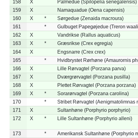
158
X
Palmedue (Spilopelia senegalensis)
159
X
Namaquadue (Oena capensis)
160
X
*
Sørgedue (Zenaida macroura)
161
*
Gulbuget Papegøjedue (Treron waali
162
X
Vandrikse (Rallus aquaticus)
163
X
*
Græsrikse (Crex egregia)
164
X
Engsnarre (Crex crex)
165
*
Hvidbrystet Rørhøne (Amaurornis ph
166
X
Lille Rørvagtel (Porzana parva)
167
X
Dværgrørvagtel (Porzana pusilla)
168
X
Plettet Rørvagtel (Porzana porzana)
169
X
*
Sorarørvagtel (Porzana carolina)
170
*
Stribet Rørvagtel (Aenigmatolimnas 
171
X
Sultanhøne (Porphyrio porphyrio)
172
X
*
Lille Sultanhøne (Porphyrio alleni)
173
*
Amerikansk Sultanhøne (Porphyrio m