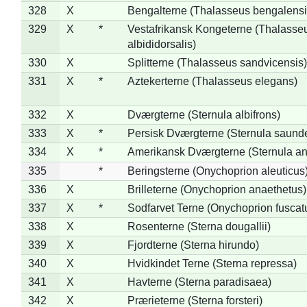
328
X
Bengalterne (Thalasseus bengalensi
329
X
*
Vestafrikansk Kongeterne (Thalasse
albididorsalis)
330
X
Splitterne (Thalasseus sandvicensis)
331
X
*
Aztekerterne (Thalasseus elegans)
332
X
Dværgterne (Sternula albifrons)
333
X
*
Persisk Dværgterne (Sternula saunde
334
X
*
Amerikansk Dværgterne (Sternula ant
335
*
Beringsterne (Onychoprion aleuticus
336
X
Brilleterne (Onychoprion anaethetus)
337
X
*
Sodfarvet Terne (Onychoprion fuscat
338
X
Rosenterne (Sterna dougallii)
339
X
Fjordterne (Sterna hirundo)
340
X
Hvidkindet Terne (Sterna repressa)
341
X
Havterne (Sterna paradisaea)
342
X
Prærieterne (Sterna forsteri)