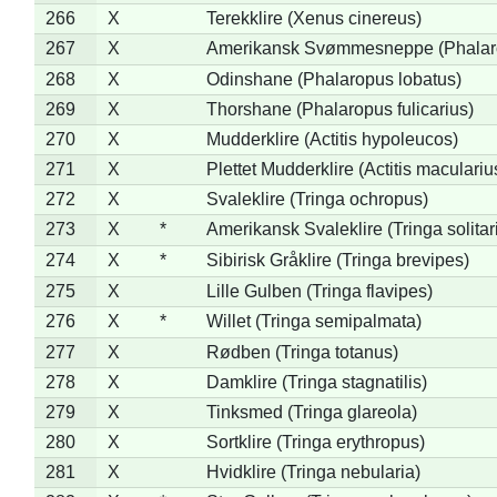
266
X
Terekklire (Xenus cinereus)
267
X
Amerikansk Svømmesneppe (Phalarop
268
X
Odinshane (Phalaropus lobatus)
269
X
Thorshane (Phalaropus fulicarius)
270
X
Mudderklire (Actitis hypoleucos)
271
X
Plettet Mudderklire (Actitis maculariu
272
X
Svaleklire (Tringa ochropus)
273
X
*
Amerikansk Svaleklire (Tringa solitar
274
X
*
Sibirisk Gråklire (Tringa brevipes)
275
X
Lille Gulben (Tringa flavipes)
276
X
*
Willet (Tringa semipalmata)
277
X
Rødben (Tringa totanus)
278
X
Damklire (Tringa stagnatilis)
279
X
Tinksmed (Tringa glareola)
280
X
Sortklire (Tringa erythropus)
281
X
Hvidklire (Tringa nebularia)