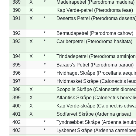
389
X
*
Madeirapetrel (Pterodroma madeira)
390
X
Kap Verde-petrel (Pterodroma feae)
391
X
*
Desertas Petrel (Pterodroma deserta
392
*
Bermudapetrel (Pterodroma cahow)
393
X
*
Cariberpetrel (Pterodroma hasitata)
394
X
*
Trindadepetrel (Pterodroma arminjon
395
*
Baraus's Petrel (Pterodroma baraui)
396
*
Hvidhaget Skråpe (Procellaria aequin
397
*
Hvidmasket Skråpe (Calonectris leu
398
X
Scopolis Skråpe (Calonectris diome
399
X
Atlantisk Skråpe (Calonectris boreali
400
X
Kap Verde-skråpe (Calonectris edwar
401
X
Sodfarvet Skråpe (Ardenna grisea)
402
*
Tyndnæbbet Skråpe (Ardenna tenuiro
403
*
Lysbenet Skråpe (Ardenna carneipes