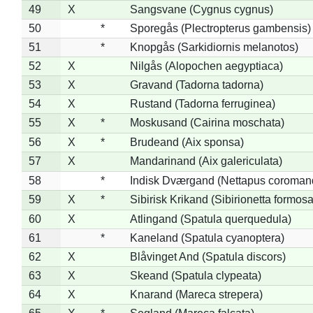
49
X
Sangsvane (Cygnus cygnus)
50
*
Sporegås (Plectropterus gambensis)
51
*
Knopgås (Sarkidiornis melanotos)
52
X
Nilgås (Alopochen aegyptiaca)
53
X
Gravand (Tadorna tadorna)
54
X
Rustand (Tadorna ferruginea)
55
X
*
Moskusand (Cairina moschata)
56
X
*
Brudeand (Aix sponsa)
57
X
Mandarinand (Aix galericulata)
58
*
Indisk Dværgand (Nettapus coroman
59
X
*
Sibirisk Krikand (Sibirionetta formosa
60
X
Atlingand (Spatula querquedula)
61
*
Kaneland (Spatula cyanoptera)
62
X
Blåvinget And (Spatula discors)
63
X
Skeand (Spatula clypeata)
64
X
Knarand (Mareca strepera)