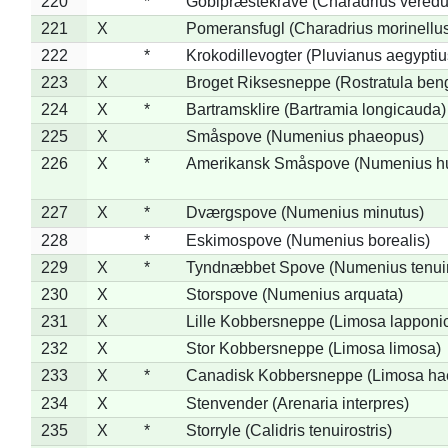
220
*
Gobipræstekrave (Charadrius veredu
221
X
Pomeransfugl (Charadrius morinellu
222
*
Krokodillevogter (Pluvianus aegyptiu
223
X
Broget Riksesneppe (Rostratula ben
224
X
*
Bartramsklire (Bartramia longicauda)
225
X
Småspove (Numenius phaeopus)
226
X
*
Amerikansk Småspove (Numenius h
227
X
*
Dværgspove (Numenius minutus)
228
*
Eskimospove (Numenius borealis)
229
X
*
Tyndnæbbet Spove (Numenius tenuiro
230
X
Storspove (Numenius arquata)
231
X
Lille Kobbersneppe (Limosa lapponi
232
X
Stor Kobbersneppe (Limosa limosa)
233
X
*
Canadisk Kobbersneppe (Limosa ha
234
X
Stenvender (Arenaria interpres)
235
X
*
Storryle (Calidris tenuirostris)