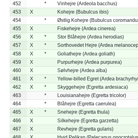
452
*
Vinhejre (Ardeola bacchus)
453
X
Kohejre (Bubulcus ibis)
454
*
Østlig Kohejre (Bubulcus coromandu
455
X
Fiskehejre (Ardea cinerea)
456
X
*
Stor Blåhejre (Ardea herodias)
457
X
*
Sorthovedet Hejre (Ardea melanocep
458
X
*
Goliathejre (Ardea goliath)
459
X
Purpurhejre (Ardea purpurea)
460
X
Sølvhejre (Ardea alba)
461
X
*
Yellow-billed Egret (Ardea brachyrh
462
X
*
Skyggehejre (Egretta ardesiaca)
463
*
Louisianahejre (Egretta tricolor)
464
*
Blåhejre (Egretta caerulea)
465
X
*
Snehejre (Egretta thula)
466
X
Silkehejre (Egretta garzetta)
467
X
Revhejre (Egretta gularis)
468
X
Hvid Pelikan (Pelecanus onocrotalus