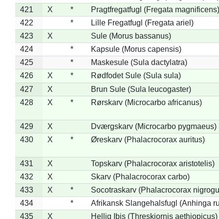
421
X
*
Pragtfregatfugl (Fregata magnificens
422
*
Lille Fregatfugl (Fregata ariel)
423
X
Sule (Morus bassanus)
424
*
Kapsule (Morus capensis)
425
*
Maskesule (Sula dactylatra)
426
X
*
Rødfodet Sule (Sula sula)
427
X
Brun Sule (Sula leucogaster)
428
X
*
Rørskarv (Microcarbo africanus)
429
X
Dværgskarv (Microcarbo pygmaeus)
430
X
*
Øreskarv (Phalacrocorax auritus)
431
X
Topskarv (Phalacrocorax aristotelis)
432
X
Skarv (Phalacrocorax carbo)
433
X
*
Socotraskarv (Phalacrocorax nigrogul
434
*
Afrikansk Slangehalsfugl (Anhinga ru
435
X
Hellig Ibis (Threskiornis aethiopicus)