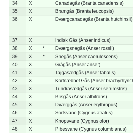
34
X
Canadagås (Branta canadensis)
35
X
Bramgås (Branta leucopsis)
36
X
Dværgcanadagås (Branta hutchinsii)
37
X
Indisk Gås (Anser indicus)
38
X
*
Dværgsnegås (Anser rossii)
39
X
*
Snegås (Anser caerulescens)
40
X
Grågås (Anser anser)
41
X
Tajgasædgås (Anser fabalis)
42
X
Kortnæbbet Gås (Anser brachyrhync
43
X
Tundrasædgås (Anser serrirostris)
44
X
Blisgås (Anser albifrons)
45
X
Dværggås (Anser erythropus)
46
X
Sortsvane (Cygnus atratus)
47
X
Knopsvane (Cygnus olor)
48
X
Pibesvane (Cygnus columbianus)