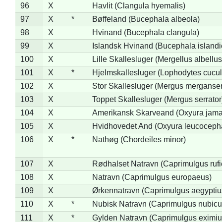
96
X
Havlit (Clangula hyemalis)
97
X
*
Bøffeland (Bucephala albeola)
98
X
Hvinand (Bucephala clangula)
99
X
Islandsk Hvinand (Bucephala islandi
100
X
Lille Skallesluger (Mergellus albellus
101
X
*
Hjelmskallesluger (Lophodytes cucul
102
X
Stor Skallesluger (Mergus merganser
103
X
Toppet Skallesluger (Mergus serrator
104
X
Amerikansk Skarveand (Oxyura jama
105
X
Hvidhovedet And (Oxyura leucoceph
106
X
*
Nathøg (Chordeiles minor)
107
X
Rødhalset Natravn (Caprimulgus rufic
108
X
Natravn (Caprimulgus europaeus)
109
X
Ørkennatravn (Caprimulgus aegyptiu
110
X
*
Nubisk Natravn (Caprimulgus nubicu
111
X
*
Gylden Natravn (Caprimulgus eximiu