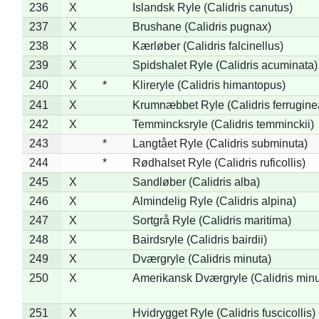
236
X
Islandsk Ryle (Calidris canutus)
237
X
Brushane (Calidris pugnax)
238
X
Kærløber (Calidris falcinellus)
239
X
Spidshalet Ryle (Calidris acuminata)
240
X
*
Klireryle (Calidris himantopus)
241
X
Krumnæbbet Ryle (Calidris ferrugine
242
X
Temmincksryle (Calidris temminckii)
243
*
Langtået Ryle (Calidris subminuta)
244
*
Rødhalset Ryle (Calidris ruficollis)
245
X
Sandløber (Calidris alba)
246
X
Almindelig Ryle (Calidris alpina)
247
X
Sortgrå Ryle (Calidris maritima)
248
X
Bairdsryle (Calidris bairdii)
249
X
Dværgryle (Calidris minuta)
250
X
Amerikansk Dværgryle (Calidris minut
251
X
Hvidrygget Ryle (Calidris fuscicollis)