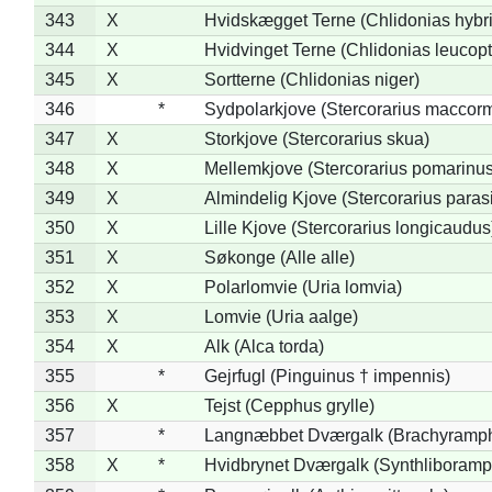
343
X
Hvidskægget Terne (Chlidonias hybr
344
X
Hvidvinget Terne (Chlidonias leucopt
345
X
Sortterne (Chlidonias niger)
346
*
Sydpolarkjove (Stercorarius maccorm
347
X
Storkjove (Stercorarius skua)
348
X
Mellemkjove (Stercorarius pomarinus
349
X
Almindelig Kjove (Stercorarius parasi
350
X
Lille Kjove (Stercorarius longicaudus
351
X
Søkonge (Alle alle)
352
X
Polarlomvie (Uria lomvia)
353
X
Lomvie (Uria aalge)
354
X
Alk (Alca torda)
355
*
Gejrfugl (Pinguinus † impennis)
356
X
Tejst (Cepphus grylle)
357
*
Langnæbbet Dværgalk (Brachyramph
358
X
*
Hvidbrynet Dværgalk (Synthliboramp