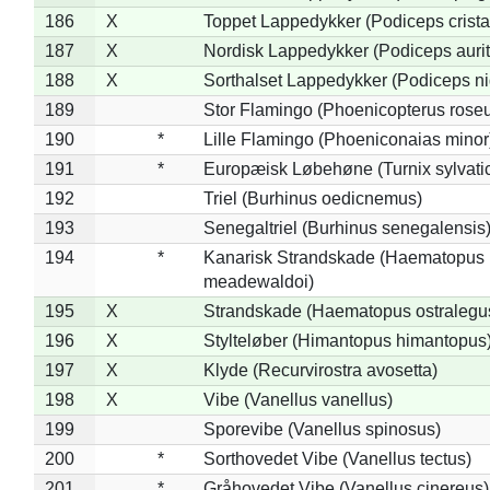
186
X
Toppet Lappedykker (Podiceps crista
187
X
Nordisk Lappedykker (Podiceps aurit
188
X
Sorthalset Lappedykker (Podiceps nig
189
Stor Flamingo (Phoenicopterus rose
190
*
Lille Flamingo (Phoeniconaias minor
191
*
Europæisk Løbehøne (Turnix sylvati
192
Triel (Burhinus oedicnemus)
193
Senegaltriel (Burhinus senegalensis
194
*
Kanarisk Strandskade (Haematopus
meadewaldoi)
195
X
Strandskade (Haematopus ostralegu
196
X
Stylteløber (Himantopus himantopus
197
X
Klyde (Recurvirostra avosetta)
198
X
Vibe (Vanellus vanellus)
199
Sporevibe (Vanellus spinosus)
200
*
Sorthovedet Vibe (Vanellus tectus)
201
*
Gråhovedet Vibe (Vanellus cinereus)