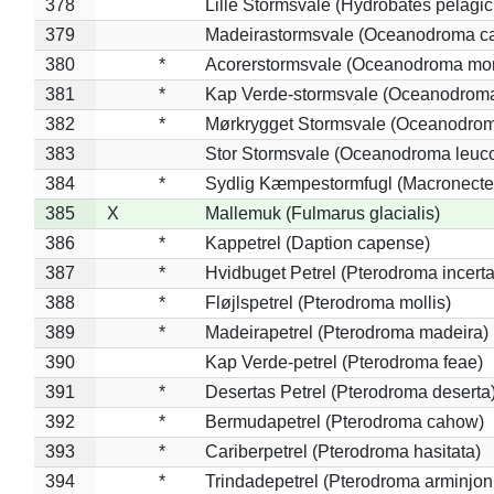
378
Lille Stormsvale (Hydrobates pelagic
379
Madeirastormsvale (Oceanodroma ca
380
*
Acorerstormsvale (Oceanodroma mon
381
*
Kap Verde-stormsvale (Oceanodroma
382
*
Mørkrygget Stormsvale (Oceanodrom
383
Stor Stormsvale (Oceanodroma leuc
384
*
Sydlig Kæmpestormfugl (Macronecte
385
X
Mallemuk (Fulmarus glacialis)
386
*
Kappetrel (Daption capense)
387
*
Hvidbuget Petrel (Pterodroma incerta
388
*
Fløjlspetrel (Pterodroma mollis)
389
*
Madeirapetrel (Pterodroma madeira)
390
Kap Verde-petrel (Pterodroma feae)
391
*
Desertas Petrel (Pterodroma deserta
392
*
Bermudapetrel (Pterodroma cahow)
393
*
Cariberpetrel (Pterodroma hasitata)
394
*
Trindadepetrel (Pterodroma arminjon