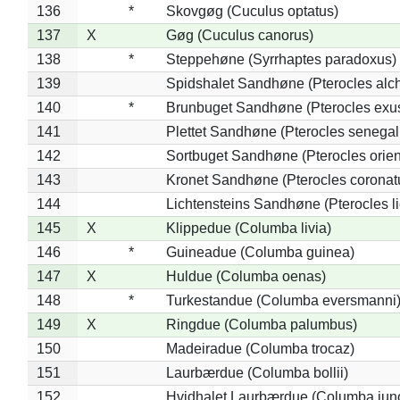
136
*
Skovgøg (Cuculus optatus)
137
X
Gøg (Cuculus canorus)
138
*
Steppehøne (Syrrhaptes paradoxus)
139
Spidshalet Sandhøne (Pterocles alch
140
*
Brunbuget Sandhøne (Pterocles exus
141
Plettet Sandhøne (Pterocles senegal
142
Sortbuget Sandhøne (Pterocles orient
143
Kronet Sandhøne (Pterocles coronat
144
Lichtensteins Sandhøne (Pterocles lic
145
X
Klippedue (Columba livia)
146
*
Guineadue (Columba guinea)
147
X
Huldue (Columba oenas)
148
*
Turkestandue (Columba eversmanni
149
X
Ringdue (Columba palumbus)
150
Madeiradue (Columba trocaz)
151
Laurbærdue (Columba bollii)
152
Hvidhalet Laurbærdue (Columba jun