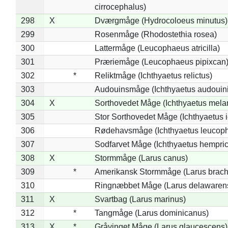
cirrocephalus)
298
X
Dværgmåge (Hydrocoloeus minutus)
299
Rosenmåge (Rhodostethia rosea)
300
Lattermåge (Leucophaeus atricilla)
301
Præriemåge (Leucophaeus pipixcan
302
*
Reliktmåge (Ichthyaetus relictus)
303
Audouinsmåge (Ichthyaetus audouini
304
X
Sorthovedet Måge (Ichthyaetus mela
305
Stor Sorthovedet Måge (Ichthyaetus 
306
Rødehavsmåge (Ichthyaetus leucop
307
Sodfarvet Måge (Ichthyaetus hempric
308
X
Stormmåge (Larus canus)
309
*
Amerikansk Stormmåge (Larus brach
310
Ringnæbbet Måge (Larus delawarens
311
X
Svartbag (Larus marinus)
312
*
Tangmåge (Larus dominicanus)
313
X
*
Gråvinget Måge (Larus glaucescens)