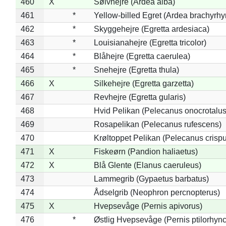
460
X
Sølvhejre (Ardea alba)
461
*
Yellow-billed Egret (Ardea brachyrh
462
*
Skyggehejre (Egretta ardesiaca)
463
*
Louisianahejre (Egretta tricolor)
464
*
Blåhejre (Egretta caerulea)
465
*
Snehejre (Egretta thula)
466
X
Silkehejre (Egretta garzetta)
467
Revhejre (Egretta gularis)
468
Hvid Pelikan (Pelecanus onocrotalus
469
Rosapelikan (Pelecanus rufescens)
470
Krøltoppet Pelikan (Pelecanus crisp
471
X
Fiskeørn (Pandion haliaetus)
472
X
Blå Glente (Elanus caeruleus)
473
Lammegrib (Gypaetus barbatus)
474
Ådselgrib (Neophron percnopterus)
475
X
Hvepsevåge (Pernis apivorus)
476
*
Østlig Hvepsevåge (Pernis ptilorhyn