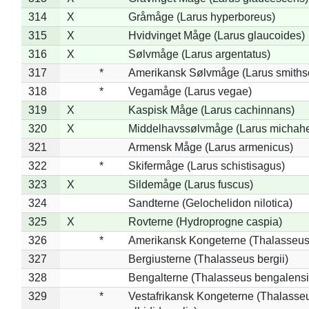
314
X
Gråmåge (Larus hyperboreus)
315
X
Hvidvinget Måge (Larus glaucoides)
316
X
Sølvmåge (Larus argentatus)
317
*
Amerikansk Sølvmåge (Larus smiths
318
*
Vegamåge (Larus vegae)
319
X
Kaspisk Måge (Larus cachinnans)
320
X
Middelhavssølvmåge (Larus michahel
321
Armensk Måge (Larus armenicus)
322
*
Skifermåge (Larus schistisagus)
323
X
Sildemåge (Larus fuscus)
324
Sandterne (Gelochelidon nilotica)
325
X
Rovterne (Hydroprogne caspia)
326
*
Amerikansk Kongeterne (Thalasseu
327
Bergiusterne (Thalasseus bergii)
328
Bengalterne (Thalasseus bengalensi
329
*
Vestafrikansk Kongeterne (Thalasse