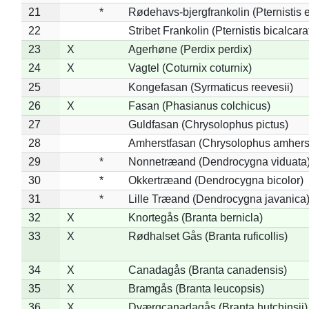
21
*
Rødehavs-bjergfrankolin (Pternistis e
22
Stribet Frankolin (Pternistis bicalcara
23
X
Agerhøne (Perdix perdix)
24
X
Vagtel (Coturnix coturnix)
25
Kongefasan (Syrmaticus reevesii)
26
X
Fasan (Phasianus colchicus)
27
Guldfasan (Chrysolophus pictus)
28
Amherstfasan (Chrysolophus amhers
29
*
Nonnetræand (Dendrocygna viduata
30
*
Okkertræand (Dendrocygna bicolor)
31
*
Lille Træand (Dendrocygna javanica
32
X
Knortegås (Branta bernicla)
33
X
Rødhalset Gås (Branta ruficollis)
34
X
Canadagås (Branta canadensis)
35
X
Bramgås (Branta leucopsis)
36
X
Dværgcanadagås (Branta hutchinsii)