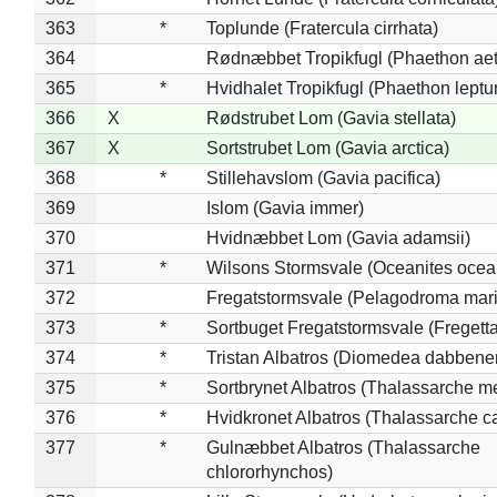
363
*
Toplunde (Fratercula cirrhata)
364
Rødnæbbet Tropikfugl (Phaethon ae
365
*
Hvidhalet Tropikfugl (Phaethon leptu
366
X
Rødstrubet Lom (Gavia stellata)
367
X
Sortstrubet Lom (Gavia arctica)
368
*
Stillehavslom (Gavia pacifica)
369
Islom (Gavia immer)
370
Hvidnæbbet Lom (Gavia adamsii)
371
*
Wilsons Stormsvale (Oceanites ocea
372
Fregatstormsvale (Pelagodroma mar
373
*
Sortbuget Fregatstormsvale (Fregetta
374
*
Tristan Albatros (Diomedea dabbene
375
*
Sortbrynet Albatros (Thalassarche m
376
*
Hvidkronet Albatros (Thalassarche c
377
*
Gulnæbbet Albatros (Thalassarche
chlororhynchos)