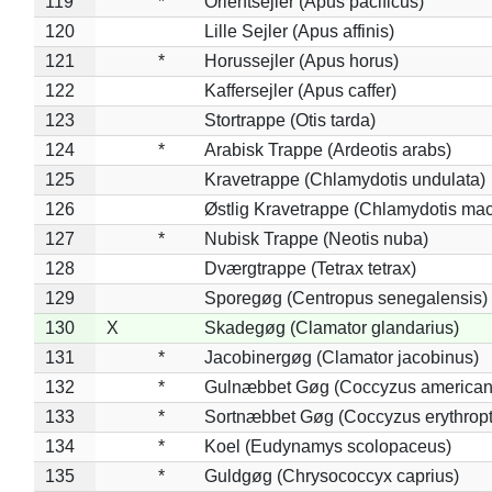
119
*
Orientsejler (Apus pacificus)
120
Lille Sejler (Apus affinis)
121
*
Horussejler (Apus horus)
122
Kaffersejler (Apus caffer)
123
Stortrappe (Otis tarda)
124
*
Arabisk Trappe (Ardeotis arabs)
125
Kravetrappe (Chlamydotis undulata)
126
Østlig Kravetrappe (Chlamydotis mac
127
*
Nubisk Trappe (Neotis nuba)
128
Dværgtrappe (Tetrax tetrax)
129
Sporegøg (Centropus senegalensis)
130
X
Skadegøg (Clamator glandarius)
131
*
Jacobinergøg (Clamator jacobinus)
132
*
Gulnæbbet Gøg (Coccyzus american
133
*
Sortnæbbet Gøg (Coccyzus erythrop
134
*
Koel (Eudynamys scolopaceus)
135
*
Guldgøg (Chrysococcyx caprius)