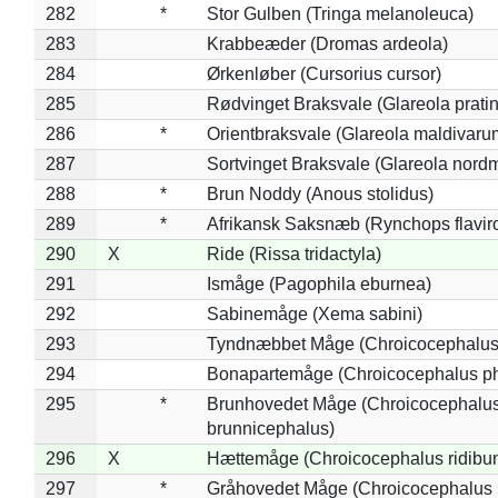
282
*
Stor Gulben (Tringa melanoleuca)
283
Krabbeæder (Dromas ardeola)
284
Ørkenløber (Cursorius cursor)
285
Rødvinget Braksvale (Glareola pratin
286
*
Orientbraksvale (Glareola maldivaru
287
Sortvinget Braksvale (Glareola nord
288
*
Brun Noddy (Anous stolidus)
289
*
Afrikansk Saksnæb (Rynchops flaviro
290
X
Ride (Rissa tridactyla)
291
Ismåge (Pagophila eburnea)
292
Sabinemåge (Xema sabini)
293
Tyndnæbbet Måge (Chroicocephalus
294
Bonapartemåge (Chroicocephalus ph
295
*
Brunhovedet Måge (Chroicocephalu
brunnicephalus)
296
X
Hættemåge (Chroicocephalus ridibu
297
*
Gråhovedet Måge (Chroicocephalus