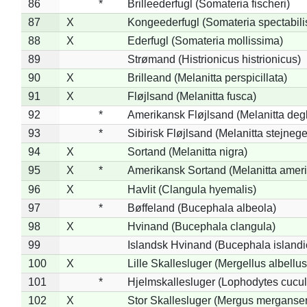
86
*
Brilleederfugl (Somateria fischeri)
87
X
Kongeederfugl (Somateria spectabili
88
X
Ederfugl (Somateria mollissima)
89
Strømand (Histrionicus histrionicus)
90
X
Brilleand (Melanitta perspicillata)
91
X
Fløjlsand (Melanitta fusca)
92
*
Amerikansk Fløjlsand (Melanitta deg
93
*
Sibirisk Fløjlsand (Melanitta stejnege
94
X
Sortand (Melanitta nigra)
95
X
*
Amerikansk Sortand (Melanitta amer
96
X
Havlit (Clangula hyemalis)
97
*
Bøffeland (Bucephala albeola)
98
X
Hvinand (Bucephala clangula)
99
Islandsk Hvinand (Bucephala islandi
100
X
Lille Skallesluger (Mergellus albellus
101
*
Hjelmskallesluger (Lophodytes cucul
102
X
Stor Skallesluger (Mergus merganser