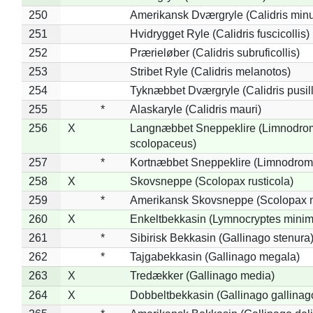
250
Amerikansk Dværgryle (Calidris minut
251
Hvidrygget Ryle (Calidris fuscicollis)
252
Prærieløber (Calidris subruficollis)
253
Stribet Ryle (Calidris melanotos)
254
Tyknæbbet Dværgryle (Calidris pusil
255
*
Alaskaryle (Calidris mauri)
256
X
Langnæbbet Sneppeklire (Limnodro
scolopaceus)
257
*
Kortnæbbet Sneppeklire (Limnodrom
258
X
Skovsneppe (Scolopax rusticola)
259
*
Amerikansk Skovsneppe (Scolopax m
260
X
Enkeltbekkasin (Lymnocryptes minim
261
*
Sibirisk Bekkasin (Gallinago stenura
262
*
Tajgabekkasin (Gallinago megala)
263
X
Tredækker (Gallinago media)
264
X
Dobbeltbekkasin (Gallinago gallinag