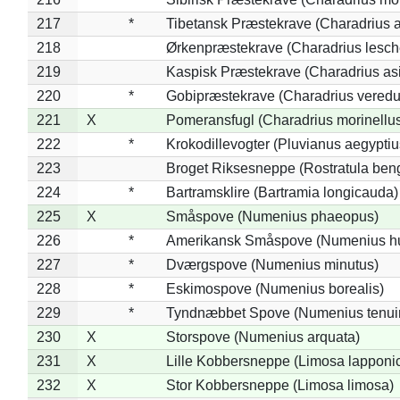
217
*
Tibetansk Præstekrave (Charadrius at
218
Ørkenpræstekrave (Charadrius lesche
219
Kaspisk Præstekrave (Charadrius asi
220
*
Gobipræstekrave (Charadrius veredu
221
X
Pomeransfugl (Charadrius morinellu
222
*
Krokodillevogter (Pluvianus aegyptiu
223
Broget Riksesneppe (Rostratula ben
224
*
Bartramsklire (Bartramia longicauda)
225
X
Småspove (Numenius phaeopus)
226
*
Amerikansk Småspove (Numenius h
227
*
Dværgspove (Numenius minutus)
228
*
Eskimospove (Numenius borealis)
229
*
Tyndnæbbet Spove (Numenius tenuiro
230
X
Storspove (Numenius arquata)
231
X
Lille Kobbersneppe (Limosa lapponi
232
X
Stor Kobbersneppe (Limosa limosa)