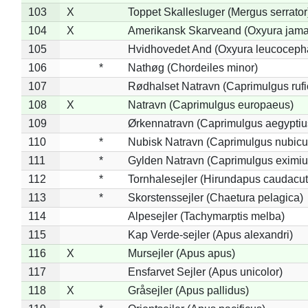
103
X
Toppet Skallesluger (Mergus serrator
104
X
Amerikansk Skarveand (Oxyura jama
105
Hvidhovedet And (Oxyura leucoceph
106
*
Nathøg (Chordeiles minor)
107
Rødhalset Natravn (Caprimulgus rufic
108
X
Natravn (Caprimulgus europaeus)
109
Ørkennatravn (Caprimulgus aegyptiu
110
*
Nubisk Natravn (Caprimulgus nubicu
111
*
Gylden Natravn (Caprimulgus eximiu
112
*
Tornhalesejler (Hirundapus caudacut
113
*
Skorstenssejler (Chaetura pelagica)
114
Alpesejler (Tachymarptis melba)
115
Kap Verde-sejler (Apus alexandri)
116
X
Mursejler (Apus apus)
117
Ensfarvet Sejler (Apus unicolor)
118
X
Gråsejler (Apus pallidus)