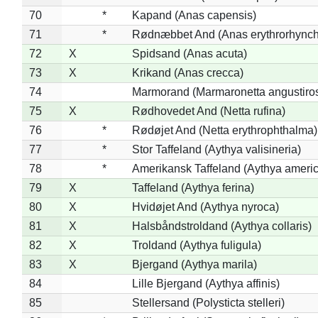
70
*
Kapand (Anas capensis)
71
*
Rødnæbbet And (Anas erythrorhynch
72
X
Spidsand (Anas acuta)
73
X
Krikand (Anas crecca)
74
Marmorand (Marmaronetta angustirost
75
X
Rødhovedet And (Netta rufina)
76
*
Rødøjet And (Netta erythrophthalma)
77
*
Stor Taffeland (Aythya valisineria)
78
*
Amerikansk Taffeland (Aythya ameri
79
X
Taffeland (Aythya ferina)
80
X
Hvidøjet And (Aythya nyroca)
81
X
Halsbåndstroldand (Aythya collaris)
82
X
Troldand (Aythya fuligula)
83
X
Bjergand (Aythya marila)
84
Lille Bjergand (Aythya affinis)
85
Stellersand (Polysticta stelleri)