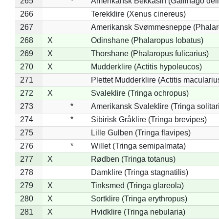
265
*
Amerikansk Bekkasin (Gallinago deli
266
Terekklire (Xenus cinereus)
267
Amerikansk Svømmesneppe (Phalarop
268
X
Odinshane (Phalaropus lobatus)
269
X
Thorshane (Phalaropus fulicarius)
270
X
Mudderklire (Actitis hypoleucos)
271
Plettet Mudderklire (Actitis maculariu
272
X
Svaleklire (Tringa ochropus)
273
*
Amerikansk Svaleklire (Tringa solitar
274
*
Sibirisk Gråklire (Tringa brevipes)
275
Lille Gulben (Tringa flavipes)
276
*
Willet (Tringa semipalmata)
277
X
Rødben (Tringa totanus)
278
Damklire (Tringa stagnatilis)
279
X
Tinksmed (Tringa glareola)
280
X
Sortklire (Tringa erythropus)
281
X
Hvidklire (Tringa nebularia)