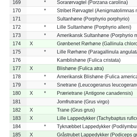
169
*
Sorarørvagtel (Porzana carolina)
170
*
Stribet Rørvagtel (Aenigmatolimnas 
171
Sultanhøne (Porphyrio porphyrio)
172
*
Lille Sultanhøne (Porphyrio alleni)
173
*
Amerikansk Sultanhøne (Porphyrio m
174
X
Grønbenet Rørhøne (Gallinula chlor
175
*
Lille Rørhøne (Paragallinula angulat
176
Kamblishøne (Fulica cristata)
177
X
Blishøne (Fulica atra)
178
*
Amerikansk Blishøne (Fulica americ
179
*
Snetrane (Leucogeranus leucogeran
180
X
*
Prærietrane (Antigone canadensis)
181
Jomfrutrane (Grus virgo)
182
X
Trane (Grus grus)
183
X
Lille Lappedykker (Tachybaptus rufico
184
*
Tyknæbbet Lappedykker (Podilymbu
185
X
Gråstrubet Lappedykker (Podiceps g