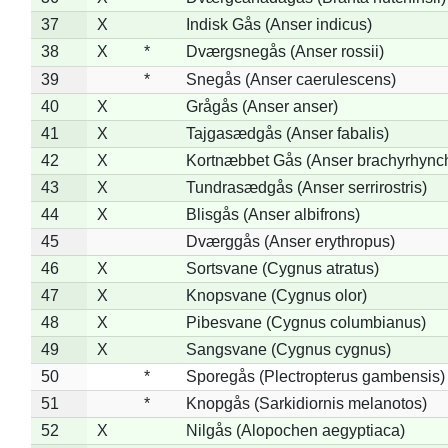
37
X
Indisk Gås (Anser indicus)
38
X
*
Dværgsnegås (Anser rossii)
39
*
Snegås (Anser caerulescens)
40
X
Grågås (Anser anser)
41
X
Tajgasædgås (Anser fabalis)
42
X
Kortnæbbet Gås (Anser brachyrhync
43
X
Tundrasædgås (Anser serrirostris)
44
X
Blisgås (Anser albifrons)
45
Dværggås (Anser erythropus)
46
X
Sortsvane (Cygnus atratus)
47
X
Knopsvane (Cygnus olor)
48
X
Pibesvane (Cygnus columbianus)
49
X
Sangsvane (Cygnus cygnus)
50
*
Sporegås (Plectropterus gambensis)
51
*
Knopgås (Sarkidiornis melanotos)
52
X
Nilgås (Alopochen aegyptiaca)