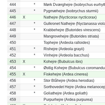
444
*
Mørk Dværghejre (Ixobrychus eurhy
445
*
Pygmæhejre (Ixobrychus sturmii)
446
X
Nathejre (Nycticorax nycticorax)
447
*
Gulkronet Nathejre (Nyctanassa viol
448
*
Krabbehejre (Butorides virescens)
449
Mangrovehejre (Butorides striata)
450
Tophejre (Ardeola ralloides)
451
*
Rishejre (Ardeola grayii)
452
*
Vinhejre (Ardeola bacchus)
453
X
Kohejre (Bubulcus ibis)
454
*
Østlig Kohejre (Bubulcus coromandu
455
X
Fiskehejre (Ardea cinerea)
456
*
Stor Blåhejre (Ardea herodias)
457
*
Sorthovedet Hejre (Ardea melanocep
458
*
Goliathejre (Ardea goliath)
459
Purpurhejre (Ardea purpurea)