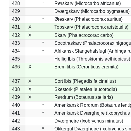
428
*
Rørskarv (Microcarbo africanus)
429
Dværgskarv (Microcarbo pygmaeus)
430
*
Øreskarv (Phalacrocorax auritus)
431
X
Topskarv (Phalacrocorax aristotelis)
432
X
Skarv (Phalacrocorax carbo)
433
*
Socotraskarv (Phalacrocorax nigrogul
434
*
Afrikansk Slangehalsfugl (Anhinga ru
435
Hellig Ibis (Threskiornis aethiopicus)
436
X
Eremitibis (Geronticus eremita)
437
X
Sort Ibis (Plegadis falcinellus)
438
X
Skestork (Platalea leucorodia)
439
X
Rørdrum (Botaurus stellaris)
440
*
Amerikansk Rørdrum (Botaurus lenti
441
*
Amerikansk Dværghejre (Ixobrychus e
442
Dværghejre (Ixobrychus minutus)
443
*
Okkergul Dværghejre (Ixobrychus sin