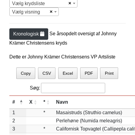
×
Vælg krydsliste
×
Vælg visning
Se årsopdelt oversigt af
Johnny
Kronologisk
Krämer Christensen
s kryds
Dette er Johnny Krämer Christensens VP Artsliste
Copy
CSV
Excel
PDF
Print
Søg:
#
X
*
Navn
1
*
Masaistruds (Struthio camelus)
2
Perlehøne (Numida meleagris)
3
*
Californisk Topvagtel (Callipepla cali