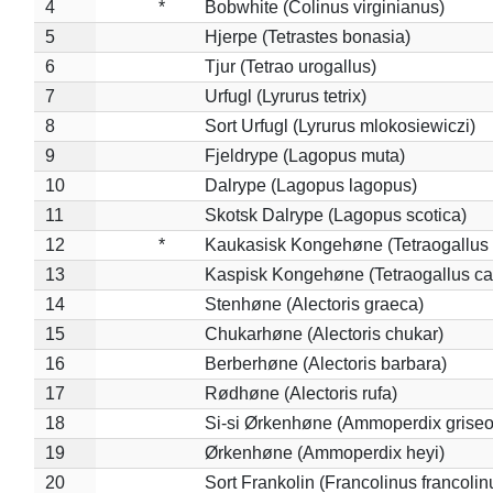
4
*
Bobwhite (Colinus virginianus)
5
Hjerpe (Tetrastes bonasia)
6
Tjur (Tetrao urogallus)
7
Urfugl (Lyrurus tetrix)
8
Sort Urfugl (Lyrurus mlokosiewiczi)
9
Fjeldrype (Lagopus muta)
10
Dalrype (Lagopus lagopus)
11
Skotsk Dalrype (Lagopus scotica)
12
*
Kaukasisk Kongehøne (Tetraogallus 
13
Kaspisk Kongehøne (Tetraogallus ca
14
Stenhøne (Alectoris graeca)
15
Chukarhøne (Alectoris chukar)
16
Berberhøne (Alectoris barbara)
17
Rødhøne (Alectoris rufa)
18
Si-si Ørkenhøne (Ammoperdix griseo
19
Ørkenhøne (Ammoperdix heyi)
20
Sort Frankolin (Francolinus francolin