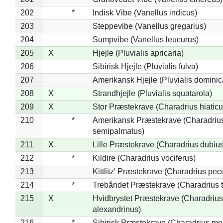
202
*
Indisk Vibe (Vanellus indicus)
203
Steppevibe (Vanellus gregarius)
204
Sumpvibe (Vanellus leucurus)
205
X
Hjejle (Pluvialis apricaria)
206
Sibirisk Hjejle (Pluvialis fulva)
207
Amerikansk Hjejle (Pluvialis dominic
208
X
Strandhjejle (Pluvialis squatarola)
209
X
Stor Præstekrave (Charadrius hiaticu
210
*
Amerikansk Præstekrave (Charadriu
semipalmatus)
211
X
Lille Præstekrave (Charadrius dubius
212
*
Kildire (Charadrius vociferus)
213
Kittlitz' Præstekrave (Charadrius pec
214
*
Trebåndet Præstekrave (Charadrius tr
215
X
Hvidbrystet Præstekrave (Charadrius
alexandrinus)
216
*
Sibirisk Præstekrave (Charadrius mo