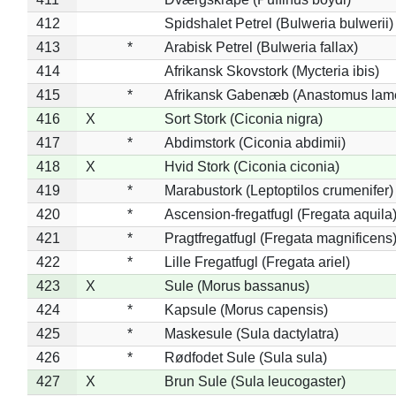
412
Spidshalet Petrel (Bulweria bulwerii)
413
*
Arabisk Petrel (Bulweria fallax)
414
Afrikansk Skovstork (Mycteria ibis)
415
*
Afrikansk Gabenæb (Anastomus lame
416
X
Sort Stork (Ciconia nigra)
417
*
Abdimstork (Ciconia abdimii)
418
X
Hvid Stork (Ciconia ciconia)
419
*
Marabustork (Leptoptilos crumenifer)
420
*
Ascension-fregatfugl (Fregata aquila
421
*
Pragtfregatfugl (Fregata magnificens
422
*
Lille Fregatfugl (Fregata ariel)
423
X
Sule (Morus bassanus)
424
*
Kapsule (Morus capensis)
425
*
Maskesule (Sula dactylatra)
426
*
Rødfodet Sule (Sula sula)
427
X
Brun Sule (Sula leucogaster)