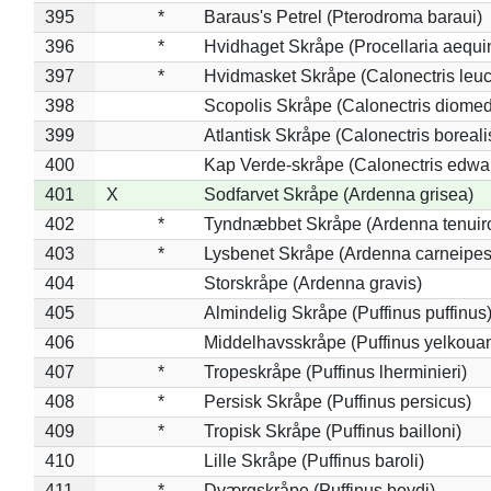
395
*
Baraus's Petrel (Pterodroma baraui)
396
*
Hvidhaget Skråpe (Procellaria aequin
397
*
Hvidmasket Skråpe (Calonectris leu
398
Scopolis Skråpe (Calonectris diome
399
Atlantisk Skråpe (Calonectris boreali
400
Kap Verde-skråpe (Calonectris edwar
401
X
Sodfarvet Skråpe (Ardenna grisea)
402
*
Tyndnæbbet Skråpe (Ardenna tenuiro
403
*
Lysbenet Skråpe (Ardenna carneipes
404
Storskråpe (Ardenna gravis)
405
Almindelig Skråpe (Puffinus puffinus
406
Middelhavsskråpe (Puffinus yelkoua
407
*
Tropeskråpe (Puffinus lherminieri)
408
*
Persisk Skråpe (Puffinus persicus)
409
*
Tropisk Skråpe (Puffinus bailloni)
410
Lille Skråpe (Puffinus baroli)
411
*
Dværgskråpe (Puffinus boydi)