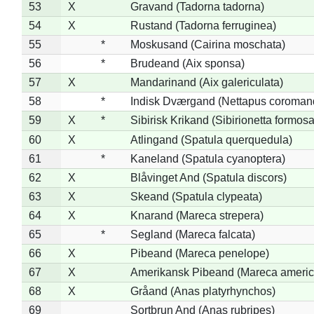
53
X
Gravand (Tadorna tadorna)
54
X
Rustand (Tadorna ferruginea)
55
*
Moskusand (Cairina moschata)
56
*
Brudeand (Aix sponsa)
57
X
Mandarinand (Aix galericulata)
58
*
Indisk Dværgand (Nettapus coroman
59
X
*
Sibirisk Krikand (Sibirionetta formosa
60
X
Atlingand (Spatula querquedula)
61
*
Kaneland (Spatula cyanoptera)
62
X
Blåvinget And (Spatula discors)
63
X
Skeand (Spatula clypeata)
64
X
Knarand (Mareca strepera)
65
*
Segland (Mareca falcata)
66
X
Pibeand (Mareca penelope)
67
X
Amerikansk Pibeand (Mareca americ
68
X
Gråand (Anas platyrhynchos)
69
Sortbrun And (Anas rubripes)