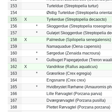
153
Turteldue (Streptopelia turtur)
154
Østlig Turteldue (Streptopelia oriental
155
X
Tyrkerdue (Streptopelia decaocto)
156
*
Skoggerdue (Streptopelia roseogrise
157
*
Guløjet Skoggerdue (Streptopelia de
158
X
Palmedue (Spilopelia senegalensis)
159
Namaquadue (Oena capensis)
160
*
Sørgedue (Zenaida macroura)
161
*
Gulbuget Papegøjedue (Treron waali
162
X
Vandrikse (Rallus aquaticus)
163
*
Græsrikse (Crex egregia)
164
Engsnarre (Crex crex)
165
*
Hvidbrystet Rørhøne (Amaurornis ph
166
Lille Rørvagtel (Porzana parva)
167
Dværgrørvagtel (Porzana pusilla)
168
Plettet Rørvagtel (Porzana porzana)