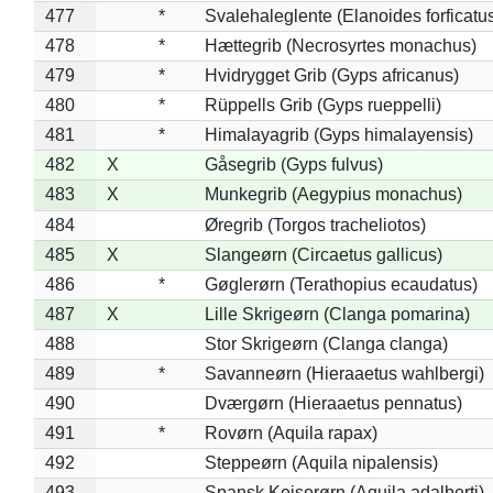
477
*
Svalehaleglente (Elanoides forficatu
478
*
Hættegrib (Necrosyrtes monachus)
479
*
Hvidrygget Grib (Gyps africanus)
480
*
Rüppells Grib (Gyps rueppelli)
481
*
Himalayagrib (Gyps himalayensis)
482
X
Gåsegrib (Gyps fulvus)
483
X
Munkegrib (Aegypius monachus)
484
Øregrib (Torgos tracheliotos)
485
X
Slangeørn (Circaetus gallicus)
486
*
Gøglerørn (Terathopius ecaudatus)
487
X
Lille Skrigeørn (Clanga pomarina)
488
Stor Skrigeørn (Clanga clanga)
489
*
Savanneørn (Hieraaetus wahlbergi)
490
Dværgørn (Hieraaetus pennatus)
491
*
Rovørn (Aquila rapax)
492
Steppeørn (Aquila nipalensis)
493
Spansk Kejserørn (Aquila adalberti)