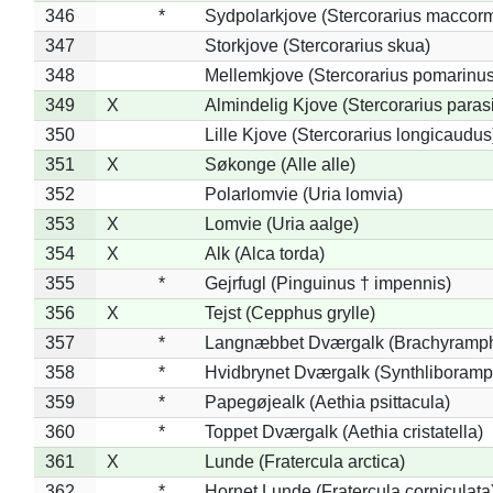
346
*
Sydpolarkjove (Stercorarius maccorm
347
Storkjove (Stercorarius skua)
348
Mellemkjove (Stercorarius pomarinus
349
X
Almindelig Kjove (Stercorarius parasi
350
Lille Kjove (Stercorarius longicaudus
351
X
Søkonge (Alle alle)
352
Polarlomvie (Uria lomvia)
353
X
Lomvie (Uria aalge)
354
X
Alk (Alca torda)
355
*
Gejrfugl (Pinguinus † impennis)
356
X
Tejst (Cepphus grylle)
357
*
Langnæbbet Dværgalk (Brachyramph
358
*
Hvidbrynet Dværgalk (Synthliboramp
359
*
Papegøjealk (Aethia psittacula)
360
*
Toppet Dværgalk (Aethia cristatella)
361
X
Lunde (Fratercula arctica)
362
*
Hornet Lunde (Fratercula corniculata