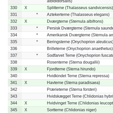
albididorsalis)
330
X
Splitterne (Thalasseus sandvicensis)
331
*
Aztekerterne (Thalasseus elegans)
332
X
Dværgterne (Sternula albifrons)
333
*
Persisk Dværgterne (Sternula saunde
334
*
Amerikansk Dværgterne (Sternula ant
335
*
Beringsterne (Onychoprion aleuticus
336
Brilleterne (Onychoprion anaethetus)
337
*
Sodfarvet Terne (Onychoprion fuscat
338
Rosenterne (Sterna dougallii)
339
X
Fjordterne (Sterna hirundo)
340
Hvidkindet Terne (Sterna repressa)
341
X
Havterne (Sterna paradisaea)
342
Prærieterne (Sterna forsteri)
343
Hvidskægget Terne (Chlidonias hybr
344
X
Hvidvinget Terne (Chlidonias leucopt
345
X
Sortterne (Chlidonias niger)