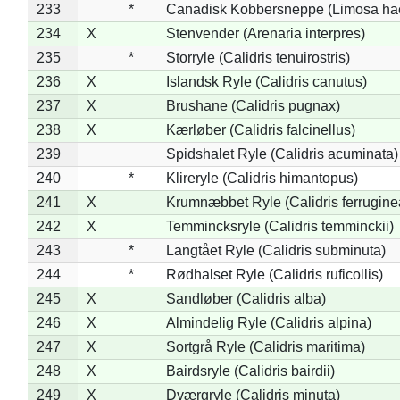
233
*
Canadisk Kobbersneppe (Limosa ha
234
X
Stenvender (Arenaria interpres)
235
*
Storryle (Calidris tenuirostris)
236
X
Islandsk Ryle (Calidris canutus)
237
X
Brushane (Calidris pugnax)
238
X
Kærløber (Calidris falcinellus)
239
Spidshalet Ryle (Calidris acuminata)
240
*
Klireryle (Calidris himantopus)
241
X
Krumnæbbet Ryle (Calidris ferrugine
242
X
Temmincksryle (Calidris temminckii)
243
*
Langtået Ryle (Calidris subminuta)
244
*
Rødhalset Ryle (Calidris ruficollis)
245
X
Sandløber (Calidris alba)
246
X
Almindelig Ryle (Calidris alpina)
247
X
Sortgrå Ryle (Calidris maritima)
248
X
Bairdsryle (Calidris bairdii)
249
X
Dværgryle (Calidris minuta)