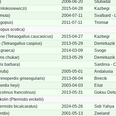
)
2006-06-20
Stubaital
 mlokosiewiczi)
2015-04-28
Kazbegi
 muta)
2004-07-11
Svalbard -
agopus)
2011-07-11
Tromsø
opus scotica)
e (Tetraogallus caucasicus)
2015-04-27
Kazbegi
(Tetraogallus caspius)
2013-05-29
Demirkazik
 graeca)
2014-03-09
Svoge
is chukar)
2013-05-29
Demirkazik
is barbara)
Sardinia - C
rufa)
2005-05-01
Andalusia
moperdix griseogularis)
2013-06-04
Birecik
rdix heyi)
2003-04-03
Eilat
colinus francolinus)
2013-05-31
Goksu Delt
lin (Pternistis erckelii)
ernistis bicalcaratus)
2024-05-26
Sidi Yahya
rdix)
2001-05-13
Zeeland