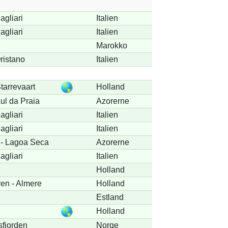
agliari
Italien
agliari
Italien
Marokko
ristano
Italien
tarrevaart
Holland
aul da Praia
Azorerne
agliari
Italien
agliari
Italien
 - Lagoa Seca
Azorerne
agliari
Italien
Holland
n - Almere
Holland
Estland
Holland
sfjorden
Norge