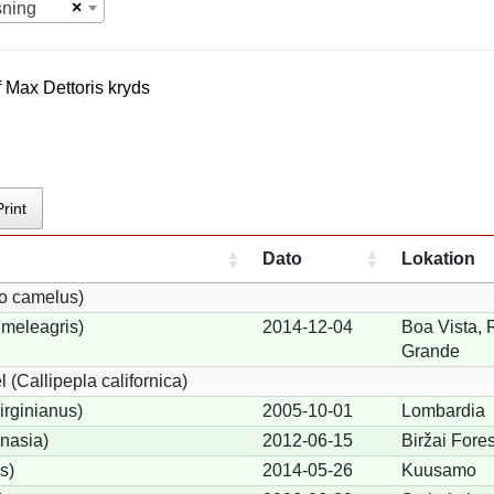
×
sning
f
Max Dettori
s kryds
Print
Dato
Lokation
io camelus)
meleagris)
2014-12-04
Boa Vista, 
Grande
 (Callipepla californica)
irginianus)
2005-10-01
Lombardia
onasia)
2012-06-15
Biržai Fores
s)
2014-05-26
Kuusamo