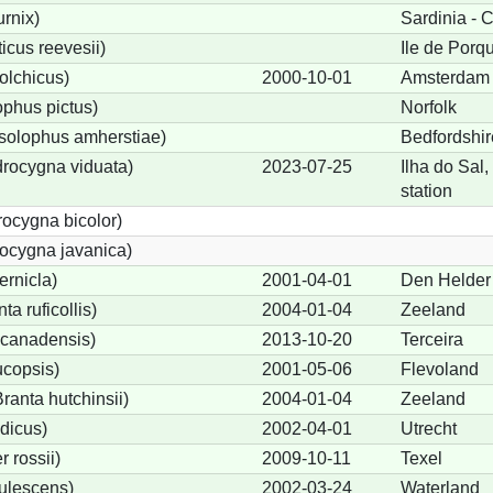
urnix)
Sardinia - C
cus reevesii)
Ile de Porq
olchicus)
2000-10-01
Amsterdam
phus pictus)
Norfolk
solophus amherstiae)
Bedfordshir
rocygna viduata)
2023-07-25
Ilha do Sal
station
ocygna bicolor)
ocygna javanica)
ernicla)
2001-04-01
Den Helder
a ruficollis)
2004-01-04
Zeeland
canadensis)
2013-10-20
Terceira
ucopsis)
2001-05-06
Flevoland
anta hutchinsii)
2004-01-04
Zeeland
dicus)
2002-04-01
Utrecht
 rossii)
2009-10-11
Texel
ulescens)
2002-03-24
Waterland