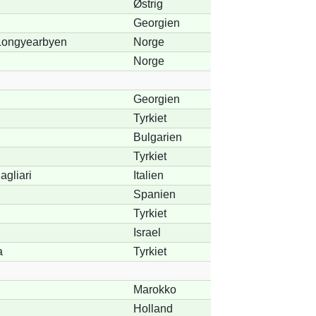
Østrig
Georgien
 Longyearbyen
Norge
Norge
Georgien
Tyrkiet
Bulgarien
Tyrkiet
agliari
Italien
Spanien
Tyrkiet
Israel
a
Tyrkiet
Marokko
Holland