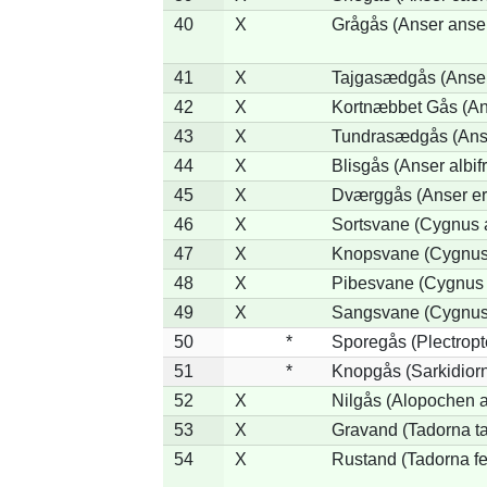
40
X
Grågås (Anser anse
41
X
Tajgasædgås (Anser 
42
X
Kortnæbbet Gås (An
43
X
Tundrasædgås (Anser
44
X
Blisgås (Anser albif
45
X
Dværggås (Anser er
46
X
Sortsvane (Cygnus a
47
X
Knopsvane (Cygnus 
48
X
Pibesvane (Cygnus
49
X
Sangsvane (Cygnus
50
*
Sporegås (Plectrop
51
*
Knopgås (Sarkidiorn
52
X
Nilgås (Alopochen a
53
X
Gravand (Tadorna t
54
X
Rustand (Tadorna fe