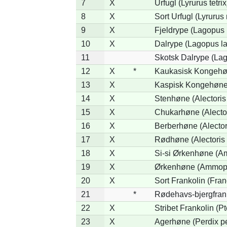
7
X
Urfugl (Lyrurus tetrix
8
X
Sort Urfugl (Lyrurus
9
X
Fjeldrype (Lagopus
10
X
Dalrype (Lagopus l
11
Skotsk Dalrype (Lag
12
X
*
Kaukasisk Kongehøn
13
X
Kaspisk Kongehøne 
14
X
Stenhøne (Alectoris
15
X
Chukarhøne (Alector
16
X
Berberhøne (Alector
17
X
Rødhøne (Alectoris 
18
X
Si-si Ørkenhøne (Am
19
X
Ørkenhøne (Ammope
20
X
Sort Frankolin (Fran
21
*
Rødehavs-bjergfranko
22
X
Stribet Frankolin (Pt
23
X
Agerhøne (Perdix pe