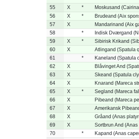
55
X
*
Moskusand (Cairina
56
X
*
Brudeand (Aix spon
57
X
Mandarinand (Aix ga
58
*
Indisk Dværgand (N
59
X
*
Sibirisk Krikand (Si
60
X
Atlingand (Spatula 
61
*
Kaneland (Spatula 
62
X
Blåvinget And (Spat
63
X
Skeand (Spatula cly
64
X
Knarand (Mareca st
65
X
*
Segland (Mareca fal
66
X
Pibeand (Mareca pe
67
X
Amerikansk Pibeand
68
X
Gråand (Anas platy
69
X
Sortbrun And (Anas 
70
*
Kapand (Anas capen