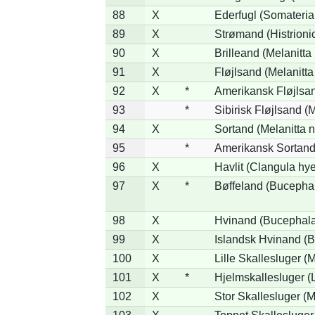
88
X
Ederfugl (Somateria
89
X
Strømand (Histrionic
90
X
Brilleand (Melanitta 
91
X
Fløjlsand (Melanitta
92
X
*
Amerikansk Fløjlsan
93
*
Sibirisk Fløjlsand (M
94
X
Sortand (Melanitta n
95
*
Amerikansk Sortand 
96
X
Havlit (Clangula hy
97
X
*
Bøffeland (Bucephal
98
X
Hvinand (Bucephala
99
X
Islandsk Hvinand (B
100
X
Lille Skallesluger (
101
X
*
Hjelmskallesluger (
102
X
Stor Skallesluger (