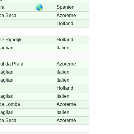
ra
Spanien
goa Seca
Azorerne
Holland
se Rijndijk
Holland
agliari
Italien
aul da Praia
Azorerne
agliari
Italien
agliari
Italien
Holland
agliari
Italien
goa Lomba
Azorerne
agliari
Italien
goa Seca
Azorerne