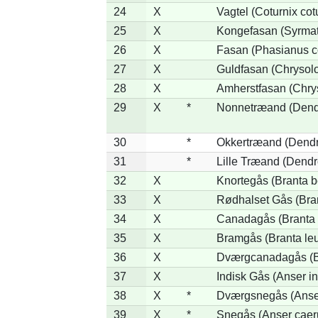
24
X
Vagtel (Coturnix cot
25
X
Kongefasan (Syrmati
26
X
Fasan (Phasianus c
27
X
Guldfasan (Chrysolo
28
X
Amherstfasan (Chry
29
X
*
Nonnetræand (Dend
30
*
Okkertræand (Dendr
31
*
Lille Træand (Dendr
32
X
Knortegås (Branta b
33
X
Rødhalset Gås (Brant
34
X
Canadagås (Branta 
35
X
Bramgås (Branta le
36
X
Dværgcanadagås (Br
37
X
Indisk Gås (Anser in
38
X
*
Dværgsnegås (Anser
39
X
*
Snegås (Anser caer