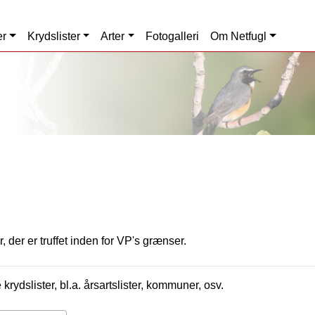
er
Krydslister
Arter
Fotogalleri
Om Netfugl
, der er truffet inden for VP's grænser.
krydslister, bl.a. årsartslister, kommuner, osv.