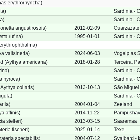
s erythrorhyncha)
ta)
Sardinia - C
a)
Sardinia - C
etta angustirostris)
2012-02-09
Ouarzazate
ta rufina)
1995-01-01
Sardinia - O
erythrophthalma)
a valisineria)
2024-06-03
Vogelplas S
nd (Aythya americana)
2018-01-28
Terceira, P
rina)
Sardinia - C
a nyroca)
Sardinia - C
Aythya collaris)
2013-10-13
São Miguel
igula)
Sardinia - C
rila)
2004-01-04
Zeeland
a affinis)
2014-11-22
Pampushave
a stelleri)
2013-03-15
Saaremaa
eria fischeri)
2025-01-14
Texel
teria spectabilis)
2004-07-12
Svalbard - I