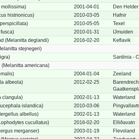
 mollissima)
2001-04-01
Den Helder
us histrionicus)
2010-03-05
Hafnir
perspicillata)
2010-05-05
Texel
 fusca)
2010-01-31
IJmuiden
d (Melanitta deglandi)
2016-02-20
Keflavik
elanitta stejnegeri)
igra)
Sardinia - C
(Melanitta americana)
emalis)
2004-01-04
Zeeland
a albeola)
2012-02-25
Barendrecht
Gaatkenspl
 clangula)
2002-01-13
Waterland
ucephala islandica)
2010-03-06
Pingvallavt
Mergellus albellus)
2002-01-13
Waterland
Lophodytes cucullatus)
2016-02-20
Elliðavatn
Mergus merganser)
2003-01-19
Flevoland