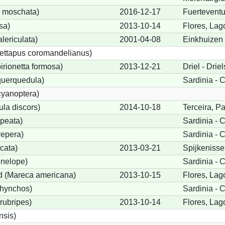
 moschata)
2016-12-17
Fuerteventu
sa)
2013-10-14
Flores, La
lericulata)
2001-04-08
Einkhuizen
ettapus coromandelianus)
birionetta formosa)
2013-12-21
Driel - Driel
querquedula)
Sardinia - C
cyanoptera)
ula discors)
2014-10-18
Terceira, P
peata)
Sardinia - C
repera)
Sardinia - C
cata)
2013-03-21
Spijkenisse
nelope)
Sardinia - C
 (Mareca americana)
2013-10-15
Flores, La
rhynchos)
Sardinia - C
rubripes)
2013-10-14
Flores, La
sis)