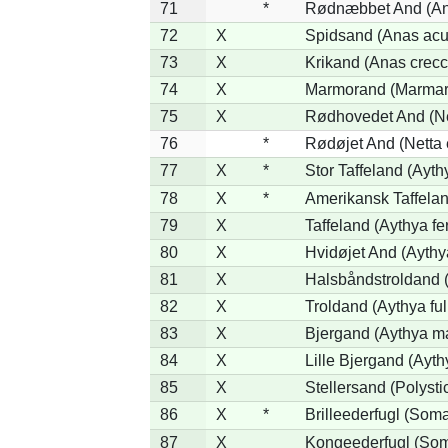
71
*
Rødnæbbet And (Ana
72
X
Spidsand (Anas acu
73
X
Krikand (Anas crecc
74
X
Marmorand (Marmaron
75
X
Rødhovedet And (Net
76
*
Rødøjet And (Netta 
77
X
*
Stor Taffeland (Aythy
78
X
*
Amerikansk Taffela
79
X
Taffeland (Aythya fe
80
X
Hvidøjet And (Aythy
81
X
Halsbåndstroldand (
82
X
Troldand (Aythya ful
83
X
Bjergand (Aythya ma
84
X
Lille Bjergand (Aythy
85
X
Stellersand (Polystict
86
X
*
Brilleederfugl (Somat
87
X
Kongeederfugl (Soma