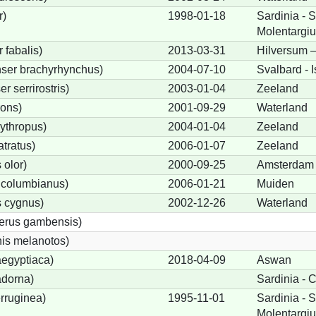
r)
1998-01-18
Sardinia - 
Molentargiu
fabalis)
2013-03-31
Hilversum 
ser brachyrhynchus)
2004-07-10
Svalbard -
 serrirostris)
2003-01-04
Zeeland
rons)
2001-09-29
Waterland
ythropus)
2004-01-04
Zeeland
tratus)
2006-01-07
Zeeland
olor)
2000-09-25
Amsterdam
 columbianus)
2006-01-21
Muiden
 cygnus)
2002-12-26
Waterland
terus gambensis)
is melanotos)
egyptiaca)
2018-04-09
Aswan
adorna)
Sardinia - C
rruginea)
1995-11-01
Sardinia - 
Molentargiu