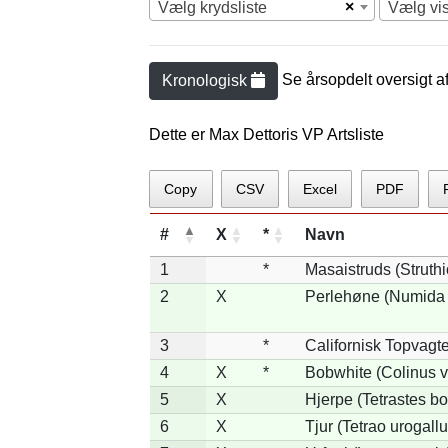
×
Vælg krydsliste
Vælg vi
Se årsopdelt oversigt a
Kronologisk
Dette er Max Dettoris VP Artsliste
Copy
CSV
Excel
PDF
#
X
*
Navn
1
*
Masaistruds (Struth
2
X
Perlehøne (Numida 
3
*
Californisk Topvagtel
4
X
*
Bobwhite (Colinus v
5
X
Hjerpe (Tetrastes b
6
X
Tjur (Tetrao urogallu