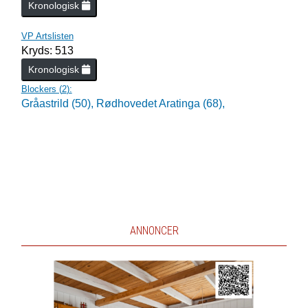
Kronologisk
VP Artslisten
Kryds: 513
Kronologisk
Blockers (
2
):
Gråastrild (50),
Rødhovedet Aratinga (68),
ANNONCER